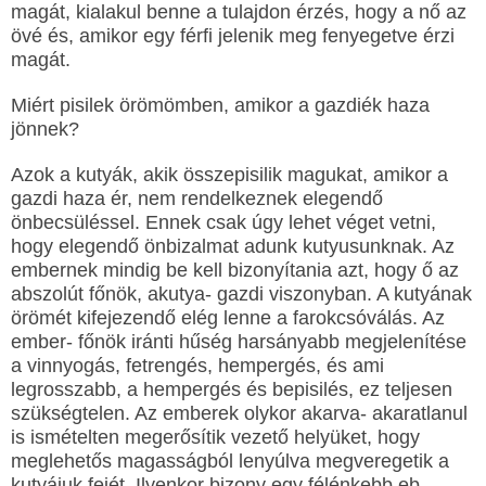
magát, kialakul benne a tulajdon érzés, hogy a nő az
övé és, amikor egy férfi jelenik meg fenyegetve érzi
magát.
Miért pisilek örömömben, amikor a gazdiék haza
jönnek?
Azok a kutyák, akik összepisilik magukat, amikor a
gazdi haza ér, nem rendelkeznek elegendő
önbecsüléssel. Ennek csak úgy lehet véget vetni,
hogy elegendő önbizalmat adunk kutyusunknak. Az
embernek mindig be kell bizonyítania azt, hogy ő az
abszolút főnök, akutya- gazdi viszonyban. A kutyának
örömét kifejezendő elég lenne a farokcsóválás. Az
ember- főnök iránti hűség harsányabb megjelenítése
a vinnyogás, fetrengés, hempergés, és ami
legrosszabb, a hempergés és bepisilés, ez teljesen
szükségtelen. Az emberek olykor akarva- akaratlanul
is ismételten megerősítik vezető helyüket, hogy
meglehetős magasságból lenyúlva megveregetik a
kutyájuk fejét. Ilyenkor bizony egy félénkebb eb