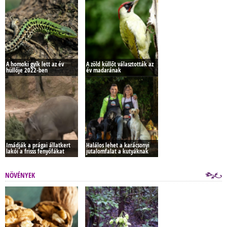
A homoki gyík lett az év
A zöld küllőt választották az
hüllője 2022-ben
év madarának
Imádják a prágai állatkert
Halálos lehet a karácsonyi
lakói a frisss fenyőfákat
jutalomfalat a kutyáknak
NÖVÉNYEK