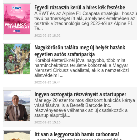
Egyedi rózsaszín kerül a híres kék festésbe
A BWT és az Alpine F1 Csapata stratégiai, hosszú
távú partnerséget írt alá, amelynek értelmében az
osztrák víztechnológia cég 2022-től az Alpine F1
Te...
2022-02-15 18:02
Nagykőrösön találta meg új helyét hazánk
egyetlen autós szafariparkja
Korábbi életterüknél jóval nagyobb, több mint
harminchektáros területre költöznek a Magyar
Nemzeti Cirkusz vadállatai, akik a nemzetközi
állatvédelmi ...
2022-02-15 16:44
Ingyen osztogatja részvényeit a startupper
Már egy 20 ezer forintos diszkont funkciós kártya
vásárlásával is a Benefit Barcode Inc.
részvényesévé válhatnak az új csatlakozók a
startup alapítójá...
2022-02-15 15:10
Itt van a leggyorsabb hamis carbonara!