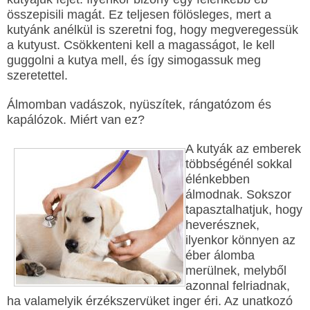
összepisili magát. Ez teljesen fölösleges, mert a
kutyánk anélkül is szeretni fog, hogy megveregessük
a kutyust. Csökkenteni kell a magasságot, le kell
guggolni a kutya mell, és így simogassuk meg
szeretettel.
Álmomban vadászok, nyüszítek, rángatózom és
kapálózok. Miért van ez?
A kutyák az emberek
többségénél sokkal
élénkebben
álmodnak. Sokszor
tapasztalhatjuk, hogy
heverésznek,
ilyenkor könnyen az
éber álomba
merülnek, melyből
azonnal felriadnak,
ha valamelyik érzékszervüket inger éri. Az unatkozó