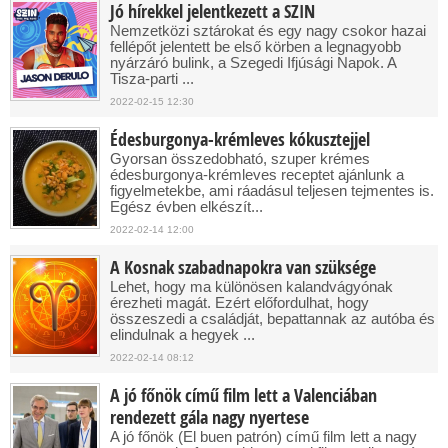
Jó hírekkel jelentkezett a SZIN
Nemzetközi sztárokat és egy nagy csokor hazai
fellépőt jelentett be első körben a legnagyobb
nyárzáró bulink, a Szegedi Ifjúsági Napok. A
Tisza-parti ...
2022-02-15 12:30
Édesburgonya-krémleves kókusztejjel
Gyorsan összedobható, szuper krémes
édesburgonya-krémleves receptet ajánlunk a
figyelmetekbe, ami ráadásul teljesen tejmentes is.
Egész évben elkészít...
2022-02-14 12:00
A Kosnak szabadnapokra van szüksége
Lehet, hogy ma különösen kalandvágyónak
érezheti magát. Ezért előfordulhat, hogy
összeszedi a családját, bepattannak az autóba és
elindulnak a hegyek ...
2022-02-14 08:12
A jó főnök című film lett a Valenciában
rendezett gála nagy nyertese
A jó főnök (El buen patrón) című film lett a nagy