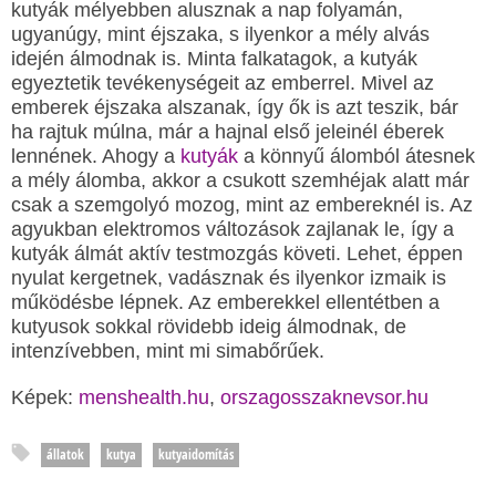
kutyák mélyebben alusznak a nap folyamán,
ugyanúgy, mint éjszaka, s ilyenkor a mély alvás
idején álmodnak is. Minta falkatagok, a kutyák
egyeztetik tevékenységeit az emberrel. Mivel az
emberek éjszaka alszanak, így ők is azt teszik, bár
ha rajtuk múlna, már a hajnal első jeleinél éberek
lennének. Ahogy a
kutyák
a könnyű álomból átesnek
a mély álomba, akkor a csukott szemhéjak alatt már
csak a szemgolyó mozog, mint az embereknél is. Az
agyukban elektromos változások zajlanak le, így a
kutyák álmát aktív testmozgás követi. Lehet, éppen
nyulat kergetnek, vadásznak és ilyenkor izmaik is
működésbe lépnek. Az emberekkel ellentétben a
kutyusok sokkal rövidebb ideig álmodnak, de
intenzívebben, mint mi simabőrűek.
Képek:
menshealth.hu
,
orszagosszaknevsor.hu
állatok
kutya
kutyaidomítás