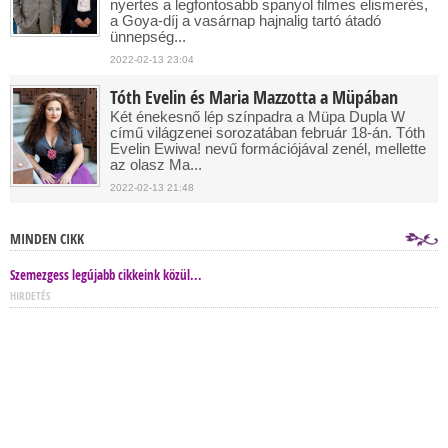
nyertes a legfontosabb spanyol filmes elismerés,
a Goya-díj a vasárnap hajnalig tartó átadó
ünnepség...
2022-02-13 23:04
Tóth Evelin és Maria Mazzotta a Müpában
Két énekesnő lép színpadra a Müpa Dupla W
című világzenei sorozatában február 18-án. Tóth
Evelin Ewiwa! nevű formációjával zenél, mellette
az olasz Ma...
2022-02-13 21:48
MINDEN CIKK
Szemezgess legújabb cikkeink közül...
HIRDETÉS