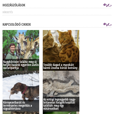
HOZZÁSZÓLÁSOK
HÍRDETÉS
KAPCSOLÓDÓ CIKKEK
Nagykőrösön találta meg új
helyét hazánk egyetlen autós
Tovább dagad a macskáit
szafariparkja
bántó Zouma körüli botrány
Az eddigi legnagyobb nagy-
Környezetbarát és
britanniai halgyíkfosszíliát
természetes megoldás a
találták meg egy
rágcsálóirtásra
víztározóban