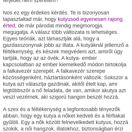
férjedet nem szeretem?
Nos ez egy érdekes kérdés. Te is bizonyosan
tapasztaltad már, hogy
kutyusod egyenesen rajong
érted
, de már párodat mindig megmorogja,
megugatja. A válasz több változata is lehetséges.
Egyes teóriák, azt támasztják alá, hogy a
gazdasszonynak jobb az illata. A kutyáknál jellemző a
féltékenység, és készek megvédeni azt, amiről úgy
tartják, hogy az az övék. A kutya- ember
kapcsolatban az ember kiemelkedő módon birtokolja
a falkavezér szerepét. A falkavezér szerepe
közösségenként, háztartásonként változik. Sokszor a
kutya azt választja gazdinak, akitől ételt kap, ami
legtöbbször a nő feladata, de van, amikor akutya azt
veszi vezérnek, aki szigorú hangon beszél hozzá.
A szex és a féltékenység a legfontosabb tényezők
abban, hogy egy kutya a nőket kedveli és a férfiakat
gyűlöli. Egy a nők között felnevelkedett kutyus, hozzá
szokik, a női hangzok, illatokhoz, biztonságban érzi