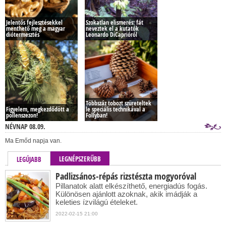
Jelentős fejlesztésekkel
Szokatlan elismerés: fát
menthető meg a magyar
neveztek el a kutatók
diótermesztés
Leonardo DiCaprióról
Többszáz tobozt szüreteltek
Figyelem, megkezdődött a
le speciális technikával a
pollenszezon!
Follyban!
NÉVNAP 08.09.
Ma Emőd napja van.
LEGNÉPSZERŰBB
LEGÚJABB
Padlizsános-répás rizstészta mogyoróval
Pillanatok alatt elkészíthető, energiadús fogás.
Különösen ajánlott azoknak, akik imádják a
keleties ízvilágú ételeket.
2022-02-15 21:00