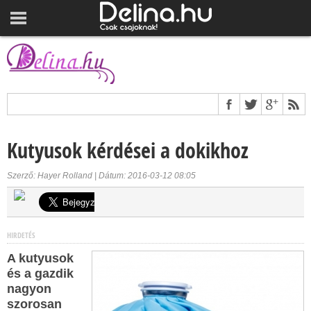
Kutyusok kérdései a dokikhoz
Szerző: Hayer Rolland | Dátum: 2016-03-12 08:05
HIRDETÉS
A kutyusok
és a gazdik
nagyon
szorosan