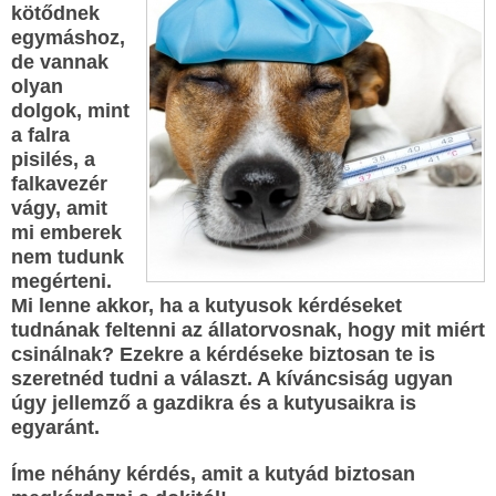
kötődnek
egymáshoz,
de vannak
olyan
dolgok, mint
a falra
pisilés, a
falkavezér
vágy, amit
mi emberek
nem tudunk
megérteni.
Mi lenne akkor, ha a kutyusok kérdéseket
tudnának feltenni az állatorvosnak, hogy mit miért
csinálnak? Ezekre a kérdéseke biztosan te is
szeretnéd tudni a választ. A kíváncsiság ugyan
úgy jellemző a gazdikra és a kutyusaikra is
egyaránt.
Íme néhány kérdés, amit a kutyád biztosan