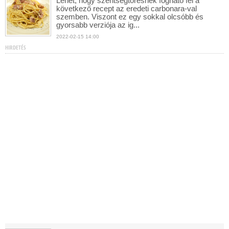
Lehet, hogy szentségtörésnek fogható fel a
következő recept az eredeti carbonara-val
szemben. Viszont ez egy sokkal olcsóbb és
gyorsabb verziója az ig...
2022-02-15 14:00
HIRDETÉS