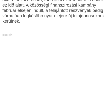
ez idő alatt. A közösségi finanszírozási kampány
február elsején indult, a felajánlott részvények pedig
várhatóan legkésőbb nyár elejére új tulajdonosokhoz
kerülnek.
HIRDETÉS