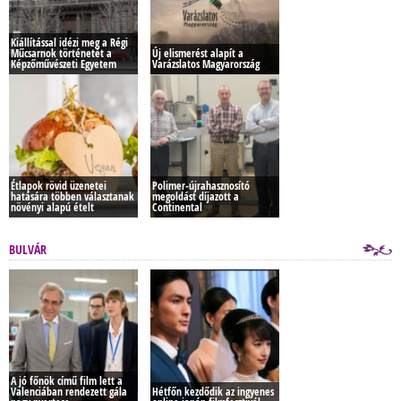
Kiállítással idézi meg a Régi
Műcsarnok történetét a
Új elismerést alapít a
Képzőművészeti Egyetem
Varázslatos Magyarország
Étlapok rövid üzenetei
Polimer-újrahasznosító
hatására többen választanak
megoldást díjazott a
növényi alapú ételt
Continental
BULVÁR
A jó főnök című film lett a
Valenciában rendezett gála
Hétfőn kezdődik az ingyenes