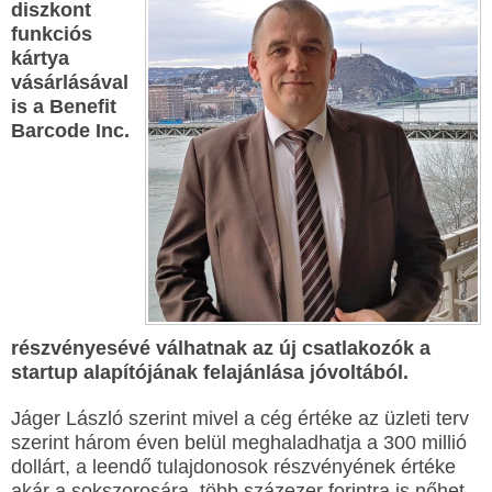
diszkont
funkciós
kártya
vásárlásával
is a Benefit
Barcode Inc.
részvényesévé válhatnak az új csatlakozók a
startup alapítójának felajánlása jóvoltából.
Jáger László szerint mivel a cég értéke az üzleti terv
szerint három éven belül meghaladhatja a 300 millió
dollárt, a leendő tulajdonosok részvényének értéke
akár a sokszorosára, több százezer forintra is nőhet