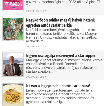
osztrák víztechnológia cég 2022-től az Alpine F1
Te...
2022-02-15 18:02
Nagykőrösön találta meg új helyét hazánk
egyetlen autós szafariparkja
Korábbi életterüknél jóval nagyobb, több mint
harminchektáros területre költöznek a Magyar
Nemzeti Cirkusz vadállatai, akik a nemzetközi
állatvédelmi ...
2022-02-15 16:44
Ingyen osztogatja részvényeit a startupper
Már egy 20 ezer forintos diszkont funkciós kártya
vásárlásával is a Benefit Barcode Inc.
részvényesévé válhatnak az új csatlakozók a
startup alapítójá...
2022-02-15 15:10
Itt van a leggyorsabb hamis carbonara!
Lehet, hogy szentségtörésnek fogható fel a
következő recept az eredeti carbonara-val
szemben. Viszont ez egy sokkal olcsóbb és
gyorsabb verziója az ig...