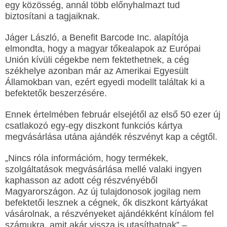
egy közösség, annál több előnyhalmazt tud
biztosítani a tagjaiknak.
Jáger László, a Benefit Barcode Inc. alapítója
elmondta, hogy a magyar tőkealapok az Európai
Unión kívüli cégekbe nem fektethetnek, a cég
székhelye azonban már az Amerikai Egyesült
Államokban van, ezért egyedi modellt találtak ki a
befektetők beszerzésére.
Ennek értelmében február elsejétől az első 50 ezer új
csatlakozó egy-egy diszkont funkciós kártya
megvásárlása utána ajándék részvényt kap a cégtől.
„Nincs róla információm, hogy termékek,
szolgáltatások megvásárlása mellé valaki ingyen
kaphasson az adott cég részvényéből
Magyarországon. Az új tulajdonosok jogilag nem
befektetői lesznek a cégnek, ők diszkont kártyákat
vásárolnak, a részvényeket ajándékként kínálom fel
számukra, amit akár vissza is utasíthatnak” –