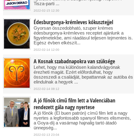
Tisza-parti ...
2022-02-15 12:30
Édesburgonya-krémleves kókusztejjel
Gyorsan összedobható, szuper krémes
édesburgonya-krémleves receptet ajánlunk a
figyelmetekbe, ami ráadásul teljesen tejmentes is.
Egész évben elkészít...
2022-02-14 12:00
A Kosnak szabadnapokra van szüksége
Lehet, hogy ma különösen kalandvágyónak
érezheti magát. Ezért előfordulhat, hogy
összeszedi a családját, bepattannak az autóba és
elindulnak a hegyek ...
2022-02-14 08:12
A jó főnök című film lett a Valenciában
rendezett gála nagy nyertese
A jó főnök (El buen patrón) című film lett a nagy
nyertes a legfontosabb spanyol filmes elismerés,
a Goya-díj a vasárnap hajnalig tartó átadó
ünnepség...
2022-02-13 23:04