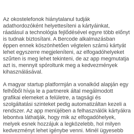
Az okostelefonok hiánytalanul tudják
adathordozóként helyettesíteni a kártyáinkat,
ráadásul a technológia fejlődésével egyre több előnyt
is tudnak biztosítani. A Bercode alkalmazásban
éppen ennek köszönhetően végtelen számú kártyát
lehet egyszerre megjeleníteni, az elfogadóhelyeket
szűrten is meg lehet tekinteni, de az app megmutatja
azt is, mennyit spóroltunk meg a kedvezmények
kihasználásával.
A magyar startup platformján a vonalkód alapján egy
felhőből hívja le a partnerek által megálmodott
grafikai elemeket a felületre, a tagsági és
szolgáltatási szinteket pedig automatizáltan kezeli a
rendszer. Az app menüjében a felhasználók kártyákra
lebontva láthatják, hogy mik az elfogadóhelyek,
melyek esnek hozzájuk a legközelebb, hol milyen
kedvezményt lehet igénybe venni. Minél ügyesebb