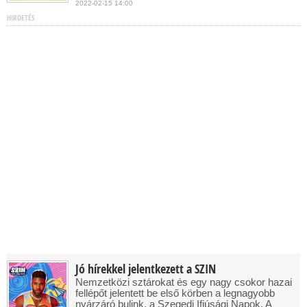
2022-02-15 14:00
HIRDETÉS
Jó hírekkel jelentkezett a SZIN
Nemzetközi sztárokat és egy nagy csokor hazai
fellépőt jelentett be első körben a legnagyobb
nyárzáró bulink, a Szegedi Ifjúsági Napok. A