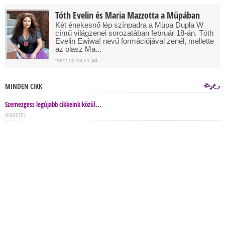
Tóth Evelin és Maria Mazzotta a Müpában
Két énekesnő lép színpadra a Müpa Dupla W
című világzenei sorozatában február 18-án. Tóth
Evelin Ewiwa! nevű formációjával zenél, mellette
az olasz Ma...
2022-02-13 21:48
MINDEN CIKK
Szemezgess legújabb cikkeink közül...
HIRDETÉS