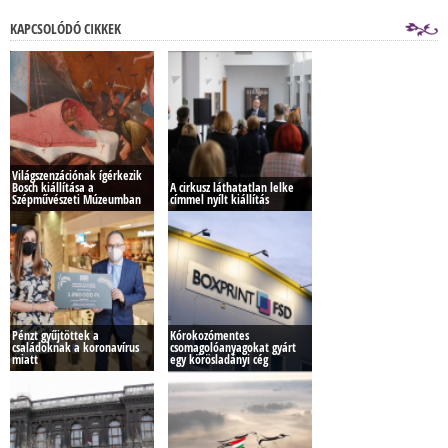
KAPCSOLÓDÓ CIKKEK
Világszenzációnak ígérkezik
Bosch kiállítása a
A cirkusz láthatatlan lelke
Szépművészeti Múzeumban
címmel nyílt kiállítás
Pénzt gyűjtöttek a
Kórokozómentes
családoknak a koronavírus
csomagolóanyagokat gyárt
miatt
egy körösladányi cég