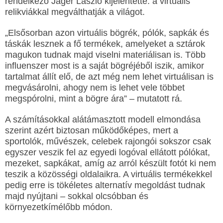
rendelkező Jáger László kijelentette: a virtuális
relikviákkal megválthatják a világot.
„Elsősorban azon virtuális bögrék, pólók, sapkák és
táskák lesznek a fő termékek, amelyeket a sztárok
magukon tudnak majd viselni materiálisan is. Több
influenszer most is a saját bögréjéből iszik, amikor
tartalmat állít elő, de azt még nem lehet virtuálisan is
megvásárolni, ahogy nem is lehet vele többet
megspórolni, mint a bögre ára” – mutatott rá.
A számításokkal alátámasztott modell elmondása
szerint azért biztosan működőképes, mert a
sportolók, művészek, celebek rajongói sokszor csak
egyszer veszik fel az egyedi logóval ellátott pólókat,
mezeket, sapkákat, amíg az arról készült fotót ki nem
teszik a közösségi oldalaikra. A virtuális termékekkel
pedig erre is tökéletes alternatív megoldást tudnak
majd nyújtani – sokkal olcsóbban és
környezetkímélőbb módon.