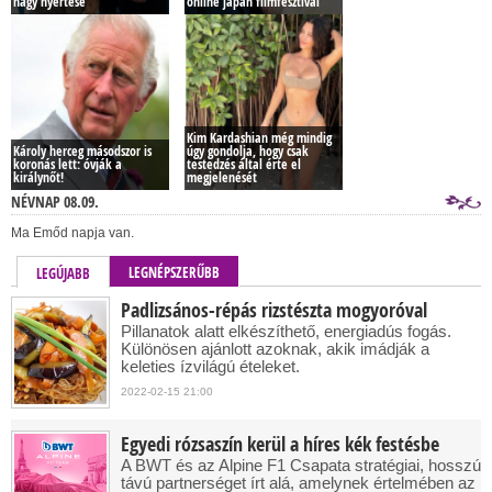
nagy nyertese
online japán filmfesztivál
Kim Kardashian még mindig
Károly herceg másodszor is
úgy gondolja, hogy csak
koronás lett: óvják a
testedzés által érte el
királynőt!
megjelenését
NÉVNAP 08.09.
Ma Emőd napja van.
LEGNÉPSZERŰBB
LEGÚJABB
Padlizsános-répás rizstészta mogyoróval
Pillanatok alatt elkészíthető, energiadús fogás.
Különösen ajánlott azoknak, akik imádják a
keleties ízvilágú ételeket.
2022-02-15 21:00
Egyedi rózsaszín kerül a híres kék festésbe
A BWT és az Alpine F1 Csapata stratégiai, hosszú
távú partnerséget írt alá, amelynek értelmében az