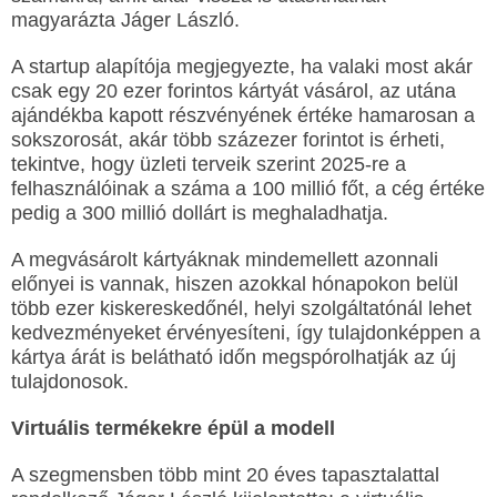
magyarázta Jáger László.
A startup alapítója megjegyezte, ha valaki most akár
csak egy 20 ezer forintos kártyát vásárol, az utána
ajándékba kapott részvényének értéke hamarosan a
sokszorosát, akár több százezer forintot is érheti,
tekintve, hogy üzleti terveik szerint 2025-re a
felhasználóinak a száma a 100 millió főt, a cég értéke
pedig a 300 millió dollárt is meghaladhatja.
A megvásárolt kártyáknak mindemellett azonnali
előnyei is vannak, hiszen azokkal hónapokon belül
több ezer kiskereskedőnél, helyi szolgáltatónál lehet
kedvezményeket érvényesíteni, így tulajdonképpen a
kártya árát is belátható időn megspórolhatják az új
tulajdonosok.
Virtuális termékekre épül a modell
A szegmensben több mint 20 éves tapasztalattal