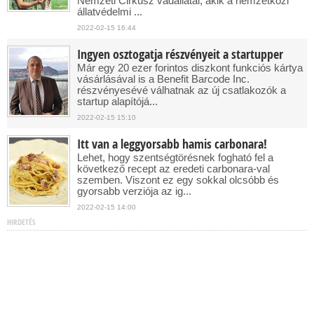
Nemzeti Cirkusz vadállatai, akik a nemzetközi
állatvédelmi ...
2022-02-15 16:44
Ingyen osztogatja részvényeit a startupper
Már egy 20 ezer forintos diszkont funkciós kártya
vásárlásával is a Benefit Barcode Inc.
részvényesévé válhatnak az új csatlakozók a
startup alapítójá...
2022-02-15 15:10
Itt van a leggyorsabb hamis carbonara!
Lehet, hogy szentségtörésnek fogható fel a
következő recept az eredeti carbonara-val
szemben. Viszont ez egy sokkal olcsóbb és
gyorsabb verziója az ig...
2022-02-15 14:00
HIRDETÉS