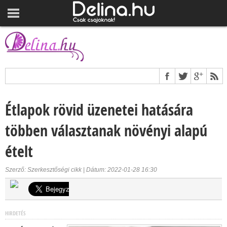
Étlapok rövid üzenetei hatására
többen választanak növényi alapú
ételt
Szerző: Szerkesztőségi cikk | Dátum: 2022-01-28 16:30
HIRDETÉS