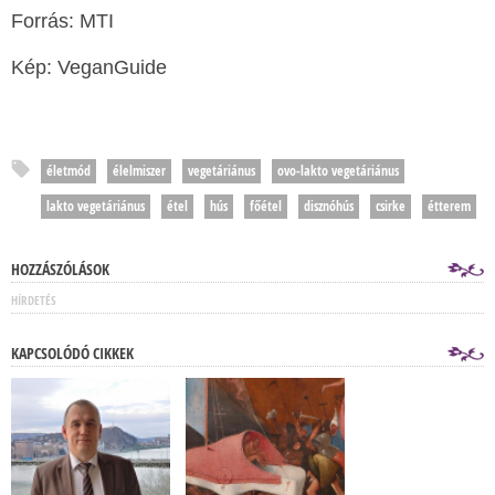
Forrás: MTI
Kép: VeganGuide
életmód
élelmiszer
vegetáriánus
ovo-lakto vegetáriánus
lakto vegetáriánus
étel
hús
főétel
disznóhús
csirke
étterem
HOZZÁSZÓLÁSOK
HÍRDETÉS
KAPCSOLÓDÓ CIKKEK