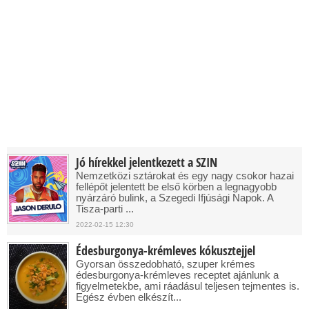
Jó hírekkel jelentkezett a SZIN
Nemzetközi sztárokat és egy nagy csokor hazai
fellépőt jelentett be első körben a legnagyobb
nyárzáró bulink, a Szegedi Ifjúsági Napok. A
Tisza-parti ...
2022-02-15 12:30
Édesburgonya-krémleves kókusztejjel
Gyorsan összedobható, szuper krémes
édesburgonya-krémleves receptet ajánlunk a
figyelmetekbe, ami ráadásul teljesen tejmentes is.
Egész évben elkészít...