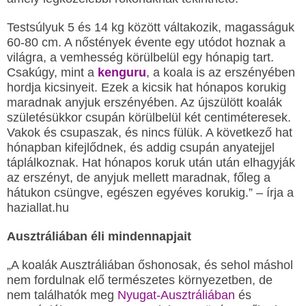
Testsúlyuk 5 és 14 kg között váltakozik, magasságuk
60-80 cm. A nőstények évente egy utódot hoznak a
világra, a vemhesség körülbelül egy hónapig tart.
Csakúgy, mint a
kenguru
, a
koala is az erszényében
hordja kicsinyeit. Ezek a kicsik hat hónapos korukig
maradnak anyjuk erszényében. Az újszülött koalák
születésükkor csupán körülbelül két centiméteresek.
Vakok és csupaszak, és nincs fülük. A következő hat
hónapban kifejlődnek, és addig csupán anyatejjel
táplálkoznak. Hat hónapos koruk után után elhagyják
az erszényt, de anyjuk mellett maradnak, főleg a
hátukon csüngve, egészen egyéves korukig.” – írja a
haziallat.hu
Ausztráliában éli mindennapjait
„A koalák Ausztráliában őshonosak, és sehol máshol
nem fordulnak elő természetes környezetben, de
nem találhatók meg
Nyugat-Ausztráliában
és