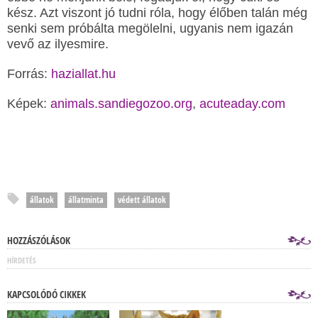
kész. Azt viszont jó tudni róla, hogy élőben talán még
senki sem próbálta megölelni, ugyanis nem igazán
vevő az ilyesmire.
Forrás:
haziallat.hu
Képek:
animals.sandiegozoo.org
,
acuteaday.com
állatok
állatminta
védett állatok
HOZZÁSZÓLÁSOK
HÍRDETÉS
KAPCSOLÓDÓ CIKKEK