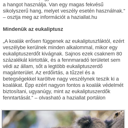
a hangot használja. Van egy magas fekvésű
sikolyszerű hang, melyet veszély esetén használnak.”
– osztja meg az információt a haziallat.hu
Mindenük az eukaliptusz
„A koalák erősen függenek az eukaliptuszfáktól, ezért
veszélybe kerülnek minden alkalommal, mikor egy
eukaliptuszerdőt kivágnak. Sajnos ezek csaknem 80
százalékát kiirtották, és a fennmaradó területet sem
védi az állam, sőt a legtöbb eukaliptuszerdő
magánterület. Az erdőirtás, a tűzzel és a
betegségekkel karöltve nagy veszélynek teszik ki a
koalákat. Épp ezért nagyon fontos a koalák védelmét
biztosítani, ugyanúgy, mint az eukaliptuszerdők
fenntartását.” – olvasható a haziallat portálon