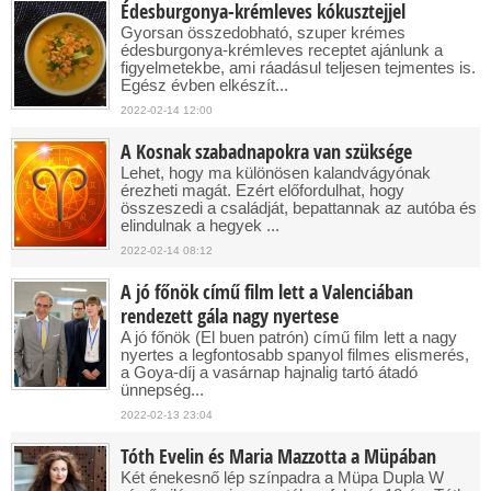
Édesburgonya-krémleves kókusztejjel
Gyorsan összedobható, szuper krémes
édesburgonya-krémleves receptet ajánlunk a
figyelmetekbe, ami ráadásul teljesen tejmentes is.
Egész évben elkészít...
2022-02-14 12:00
A Kosnak szabadnapokra van szüksége
Lehet, hogy ma különösen kalandvágyónak
érezheti magát. Ezért előfordulhat, hogy
összeszedi a családját, bepattannak az autóba és
elindulnak a hegyek ...
2022-02-14 08:12
A jó főnök című film lett a Valenciában
rendezett gála nagy nyertese
A jó főnök (El buen patrón) című film lett a nagy
nyertes a legfontosabb spanyol filmes elismerés,
a Goya-díj a vasárnap hajnalig tartó átadó
ünnepség...
2022-02-13 23:04
Tóth Evelin és Maria Mazzotta a Müpában
Két énekesnő lép színpadra a Müpa Dupla W