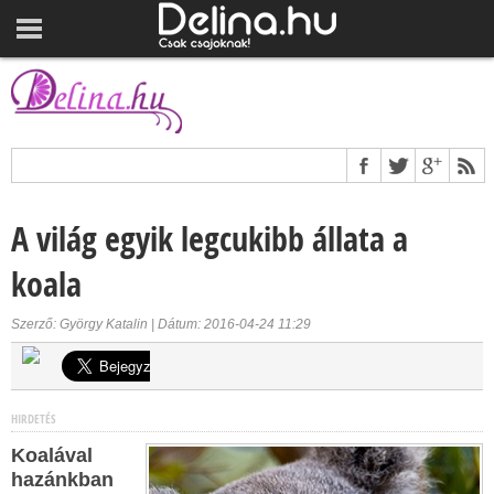
A világ egyik legcukibb állata a
koala
Szerző: György Katalin | Dátum: 2016-04-24 11:29
HIRDETÉS
Koalával
hazánkban