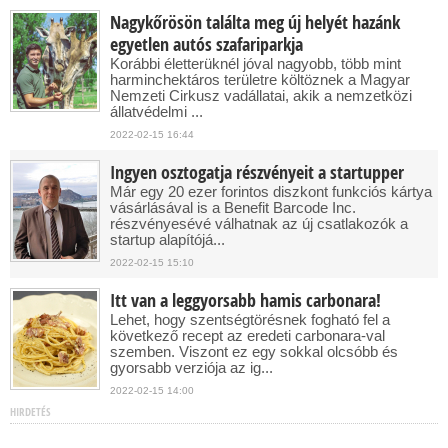
Nagykőrösön találta meg új helyét hazánk
egyetlen autós szafariparkja
Korábbi életterüknél jóval nagyobb, több mint
harminchektáros területre költöznek a Magyar
Nemzeti Cirkusz vadállatai, akik a nemzetközi
állatvédelmi ...
2022-02-15 16:44
Ingyen osztogatja részvényeit a startupper
Már egy 20 ezer forintos diszkont funkciós kártya
vásárlásával is a Benefit Barcode Inc.
részvényesévé válhatnak az új csatlakozók a
startup alapítójá...
2022-02-15 15:10
Itt van a leggyorsabb hamis carbonara!
Lehet, hogy szentségtörésnek fogható fel a
következő recept az eredeti carbonara-val
szemben. Viszont ez egy sokkal olcsóbb és
gyorsabb verziója az ig...
2022-02-15 14:00
HIRDETÉS