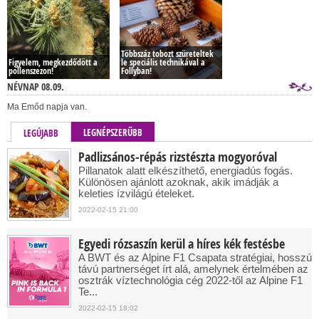
Többszáz tobozt szüreteltek
Figyelem, megkezdődött a
le speciális technikával a
pollenszezon!
Follyban!
NÉVNAP 08.09.
Ma Emőd napja van.
LEGNÉPSZERŰBB
LEGÚJABB
Padlizsános-répás rizstészta mogyoróval
Pillanatok alatt elkészíthető, energiadús fogás.
Különösen ajánlott azoknak, akik imádják a
keleties ízvilágú ételeket.
2022-02-15 21:00
Egyedi rózsaszín kerül a híres kék festésbe
A BWT és az Alpine F1 Csapata stratégiai, hosszú
távú partnerséget írt alá, amelynek értelmében az
osztrák víztechnológia cég 2022-től az Alpine F1
Te...
2022-02-15 18:02