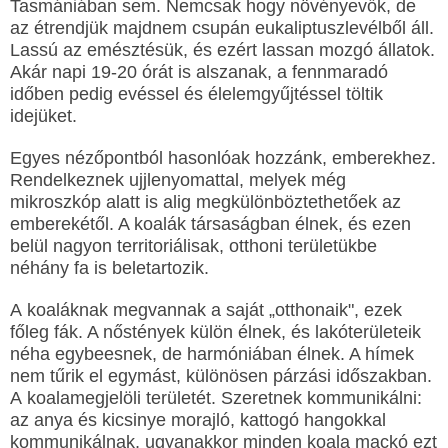
Tasmániában sem. Nemcsak hogy növényevők, de
az étrendjük majdnem csupán eukaliptuszlevélből áll.
Lassú az emésztésük, és ezért lassan mozgó állatok.
Akár napi 19-20 órát is alszanak, a fennmaradó
időben pedig evéssel és élelemgyűjtéssel töltik
idejüket.
Egyes nézőpontból hasonlóak hozzánk, emberekhez.
Rendelkeznek ujjlenyomattal, melyek még
mikroszkóp alatt is alig megkülönböztethetőek az
emberekétől. A koalák társaságban élnek, és ezen
belül nagyon territoriálisak, otthoni területükbe
néhány fa is beletartozik.
A koaláknak megvannak a saját „otthonaik", ezek
főleg fák. A nőstények külön élnek, és lakóterületeik
néha egybeesnek, de harmóniában élnek. A hímek
nem tűrik el egymást, különösen párzási időszakban.
A koalamegjelöli területét. Szeretnek kommunikálni:
az anya és kicsinye morajló, kattogó hangokkal
kommunikálnak, ugyanakkor minden koala mackó ezt