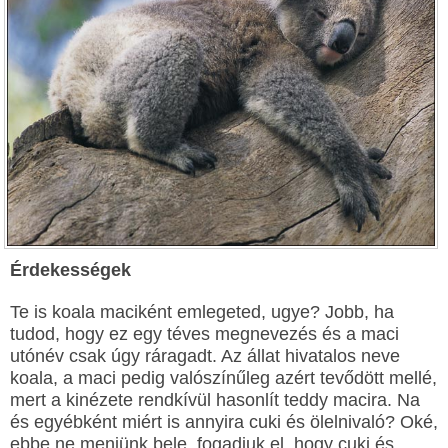
Érdekességek
Te is koala maciként emlegeted, ugye? Jobb, ha
tudod, hogy ez egy téves megnevezés és a maci
utónév csak úgy ráragadt. Az állat hivatalos neve
koala, a maci pedig valószínűleg azért tevődött mellé,
mert a kinézete rendkívül hasonlít teddy macira. Na
és egyébként miért is annyira cuki és ölelnivaló? Oké,
ebbe ne menjünk bele, fogadjuk el, hogy cuki és