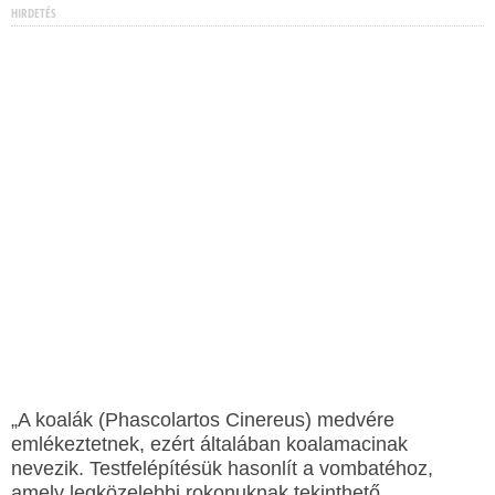
HIRDETÉS
„A koalák (Phascolartos Cinereus) medvére
emlékeztetnek, ezért általában koalamacinak
nevezik. Testfelépítésük hasonlít a vombatéhoz,
amely legközelebbi rokonuknak tekinthető.