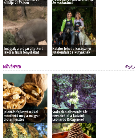
hüllője 2022-ben
év madarának
Imádják a prágai állatkert
Halálos lehet a karácsonyi
lakói a frisss fenyőfákat
jutalomfalat a kutyáknak
NÖVÉNYEK
Jelentős fejlesztésekkel
Szokatlan elismerés: fát
menthető meg a magyar
neveztek el a kutatók
diótermesztés
Leonardo DiCaprióról