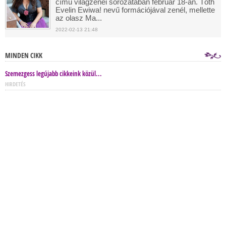
című világzenei sorozatában február 18-án. Tóth
Evelin Ewiwa! nevű formációjával zenél, mellette
az olasz Ma...
2022-02-13 21:48
MINDEN CIKK
Szemezgess legújabb cikkeink közül...
HIRDETÉS