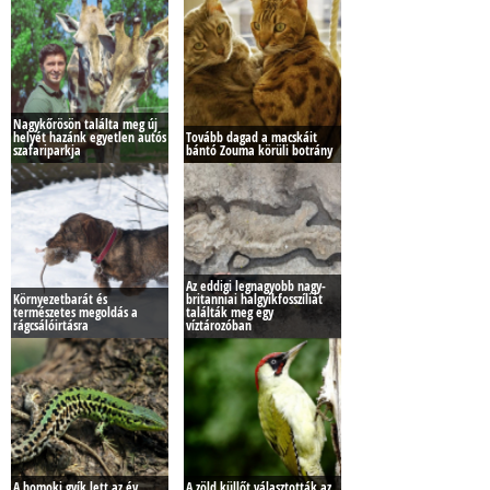
Nagykőrösön találta meg új
helyét hazánk egyetlen autós
Tovább dagad a macskáit
szafariparkja
bántó Zouma körüli botrány
Az eddigi legnagyobb nagy-
Környezetbarát és
britanniai halgyíkfosszíliát
természetes megoldás a
találták meg egy
rágcsálóirtásra
víztározóban
A homoki gyík lett az év
A zöld küllőt választották az