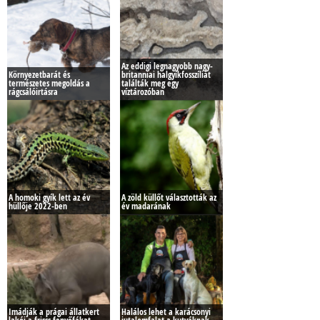
Az eddigi legnagyobb nagy-
Környezetbarát és
britanniai halgyíkfosszíliát
természetes megoldás a
találták meg egy
rágcsálóirtásra
víztározóban
A homoki gyík lett az év
A zöld küllőt választották az
hüllője 2022-ben
év madarának
Imádják a prágai állatkert
Halálos lehet a karácsonyi