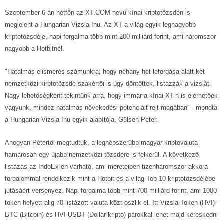
Szeptember 6-án hétfőn az
XT.COM
nevű kínai kriptotőzsdén is
megjelent a Hungarian Vizsla Inu. Az XT a világ egyik legnagyobb
kriptotőzsdéje, napi forgalma több mint 200 milliárd forint, ami háromszor
nagyobb a Hotbitnél.
"Hatalmas elismerés számunkra, hogy néhány hét leforgása alatt két
nemzetközi kirptotőzsde szakértői is úgy döntöttek, listázzák a vizslát.
Nagy lehetőségként tekintünk arra, hogy immár a kínai XT-n is elérhetőek
vagyunk, mindez hatalmas növekedési potenciált rejt magában" - mondta
a Hungarian Vizsla Inu egyik alapítója, Gülsen Péter.
Ahogyan Pétertől megtudtuk, a legnépszerűbb magyar kriptovaluta
hamarosan egy újabb nemzetközi tőzsdére is felkerül. A következő
listázás az IndoEx-en várható, ami méreteiben tizenháromszor akkora
forgalommal rendelkezik mint a Hotbit és a világ Top 10 kriptótőzsdéjébe
jutásáért versenyez. Napi forgalma több mint 700 milliárd forint, ami 1000
token helyett alig 70 listázott valuta közt oszlik el. Itt Vizsla Token (HVI)-
BTC (Bitcoin) és HVI-USDT (Dollár kriptó) párokkal lehet majd kereskedni