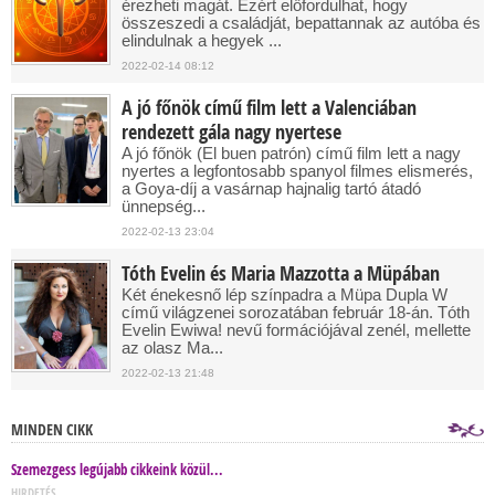
érezheti magát. Ezért előfordulhat, hogy
összeszedi a családját, bepattannak az autóba és
elindulnak a hegyek ...
2022-02-14 08:12
A jó főnök című film lett a Valenciában
rendezett gála nagy nyertese
A jó főnök (El buen patrón) című film lett a nagy
nyertes a legfontosabb spanyol filmes elismerés,
a Goya-díj a vasárnap hajnalig tartó átadó
ünnepség...
2022-02-13 23:04
Tóth Evelin és Maria Mazzotta a Müpában
Két énekesnő lép színpadra a Müpa Dupla W
című világzenei sorozatában február 18-án. Tóth
Evelin Ewiwa! nevű formációjával zenél, mellette
az olasz Ma...
2022-02-13 21:48
MINDEN CIKK
Szemezgess legújabb cikkeink közül...
HIRDETÉS