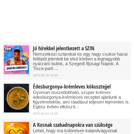
Jó hírekkel jelentkezett a SZIN
Nemzetközi sztárokat és egy nagy csokor hazai
fellépőt jelentett be első körben a legnagyobb
nyárzáró bulink, a Szegedi Ifjúsági Napok. A
Tisza-parti ...
2022-02-15 12:30
Édesburgonya-krémleves kókusztejjel
Gyorsan összedobható, szuper krémes
édesburgonya-krémleves receptet ajánlunk a
figyelmetekbe, ami ráadásul teljesen tejmentes is.
Egész évben elkészít...
2022-02-14 12:00
A Kosnak szabadnapokra van szüksége
Lehet, hogy ma különösen kalandvágyónak