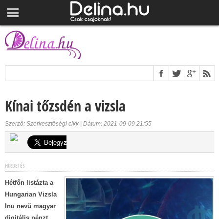
Kínai tőzsdén a vizsla
Szerző: Szerkesztőségi cikk | Dátum: 2021-09-09 21:55
HIRDETÉS
Hétfőn listázta a
Hungarian Vizsla
Inu nevű magyar
digitális pénzt