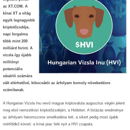
az
XT.COM
. A
kínai XT a világ
egyik legnagyobb
kriptotőzsdéje,
napi forgalma
több mint 200
milliárd forint. A
vizsla így újabb
milliónyi
potenciális
vásárló számára
vált elérhetővé, kibocsátói az árfolyam komoly növekedésre
számítanak.
A Hungarian Vizsla Inu nevű magyar kriptovaluta augusztus végén jelent
meg első nemzetközi kriptotőzsdéjén, a Hotbiten. A listázás eredménye
az árfolyam háromszoros emelkedése lett, a sikert pedig most újabb
mérföldkő követi: a kínai piac felé nyit a HVI csapata.