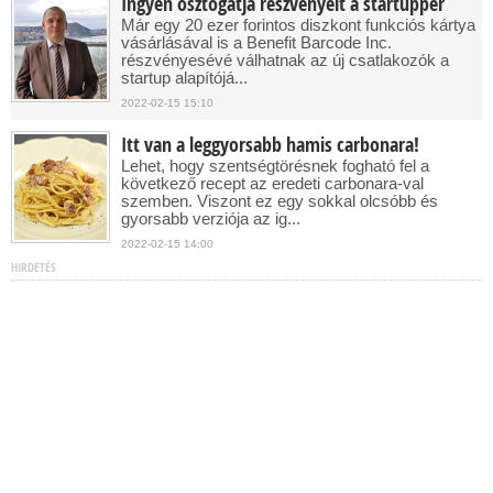
Ingyen osztogatja részvényeit a startupper
Már egy 20 ezer forintos diszkont funkciós kártya
vásárlásával is a Benefit Barcode Inc.
részvényesévé válhatnak az új csatlakozók a
startup alapítójá...
2022-02-15 15:10
Itt van a leggyorsabb hamis carbonara!
Lehet, hogy szentségtörésnek fogható fel a
következő recept az eredeti carbonara-val
szemben. Viszont ez egy sokkal olcsóbb és
gyorsabb verziója az ig...
2022-02-15 14:00
HIRDETÉS