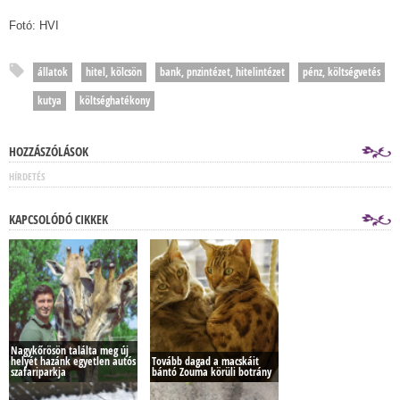
Fotó: HVI
állatok
hitel, kölcsön
bank, pnzintézet, hitelintézet
pénz, költségvetés
kutya
költséghatékony
HOZZÁSZÓLÁSOK
HÍRDETÉS
KAPCSOLÓDÓ CIKKEK
Nagykőrösön találta meg új
helyét hazánk egyetlen autós
Tovább dagad a macskáit
szafariparkja
bántó Zouma körüli botrány