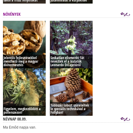
lakói a frisss fenyőfákat
jutalomfalat a kutyáknak
NÖVÉNYEK
Jelentős fejlesztésekkel
Szokatlan elismerés: fát
menthető meg a magyar
neveztek el a kutatók
diótermesztés
Leonardo DiCaprióról
Többszáz tobozt szüreteltek
Figyelem, megkezdődött a
le speciális technikával a
pollenszezon!
Follyban!
NÉVNAP 08.09.
Ma Emőd napja van.