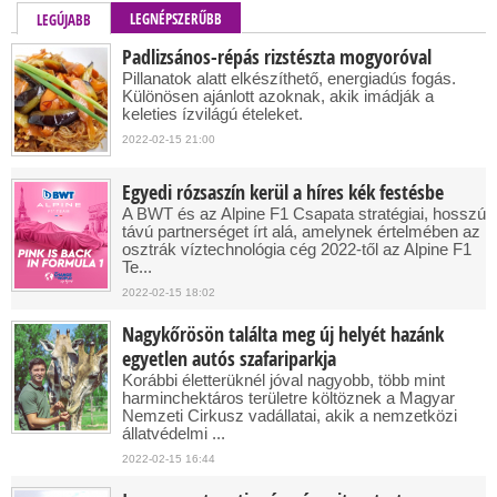
LEGNÉPSZERŰBB
LEGÚJABB
Padlizsános-répás rizstészta mogyoróval
Pillanatok alatt elkészíthető, energiadús fogás.
Különösen ajánlott azoknak, akik imádják a
keleties ízvilágú ételeket.
2022-02-15 21:00
Egyedi rózsaszín kerül a híres kék festésbe
A BWT és az Alpine F1 Csapata stratégiai, hosszú
távú partnerséget írt alá, amelynek értelmében az
osztrák víztechnológia cég 2022-től az Alpine F1
Te...
2022-02-15 18:02
Nagykőrösön találta meg új helyét hazánk
egyetlen autós szafariparkja
Korábbi életterüknél jóval nagyobb, több mint
harminchektáros területre költöznek a Magyar
Nemzeti Cirkusz vadállatai, akik a nemzetközi
állatvédelmi ...
2022-02-15 16:44