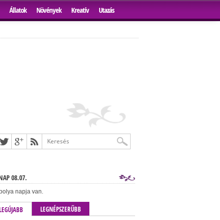
Állatok
Növények
Kreatív
Utazás
AP 08.07.
bolya napja van.
LEGNÉPSZERŰBB
LEGÚJABB