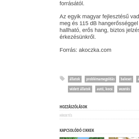
forrásától.
Az egyik magyar fejlesztésű vad
meg és 115 dB hangerősséggel do
hallható, erős hang, biztos jelzé
érkezésünkről.
Forrás: akoczka.com
állatok
problémamegoldás
baleset
védett állatok
autó, kocsi
vezetés
HOZZÁSZÓLÁSOK
HÍRDETÉS
KAPCSOLÓDÓ CIKKEK