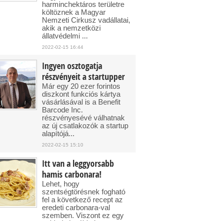
harminchektáros területre
költöznek a Magyar
Nemzeti Cirkusz vadállatai,
akik a nemzetközi
állatvédelmi ...
2022-02-15 16:44
Ingyen osztogatja
részvényeit a startupper
Már egy 20 ezer forintos
diszkont funkciós kártya
vásárlásával is a Benefit
Barcode Inc.
részvényesévé válhatnak
az új csatlakozók a startup
alapítójá...
2022-02-15 15:10
Itt van a leggyorsabb
hamis carbonara!
Lehet, hogy
szentségtörésnek fogható
fel a következő recept az
eredeti carbonara-val
szemben. Viszont ez egy