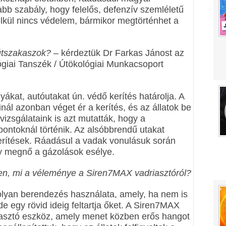
bb szabály, hogy felelős, defenzív szemléletű
lkül nincs védelem, bármikor megtörténhet a
útszakaszok?
– kérdeztük Dr Farkas Jánost az
ógiai Tanszék / Útökológiai Munkacsoport
lyákat, autóutakat ún. védő kerítés határolja. A
nál azonban véget ér a kerítés, és az állatok be
 vizsgálataink is azt mutatták, hogy a
ntoknál történik. Az alsóbbrendű utakat
rítések. Ráadásul a vadak vonulásuk során
gy megnő a gázolások esélye.
len, mi a véleménye a Siren7MAX vadriasztóról?
lyan berendezés használata, amely, ha nem is
, de egy rövid ideig feltartja őket. A Siren7MAX
riasztó eszköz, amely menet közben erős hangot