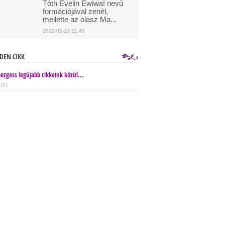
Tóth Evelin Ewiwa! nevű
formációjával zenél,
mellette az olasz Ma...
2022-02-13 21:48
DEN CIKK
ezgess legújabb cikkeink közül...
ETÉS