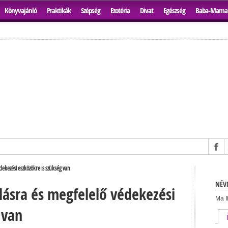
Könyvajánló
Praktikák
Szépség
Ezotéria
Divat
Egészség
Baba-Mama
ekezési eszközökre is szükség van
NÉVN
lásra és megfelelő védekezési
Ma I
 van