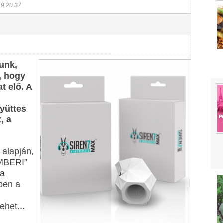
19 20:37
unk,
, hogy
t elő. A
yüttes
, a
 alapján,
EMBERI”
 a
ben a
ehet...