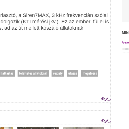
riasztó, a Siren7MAX, 3 kHz frekvencián szólal
lgozik (KTI mérési jkv.). Ez az emberi füllel is
st ad az út mellett kószáló állatoknak
MIN
Szem
HIRD
állattartás
teleltetés állatoknál
veszély
utazás
megelőzés