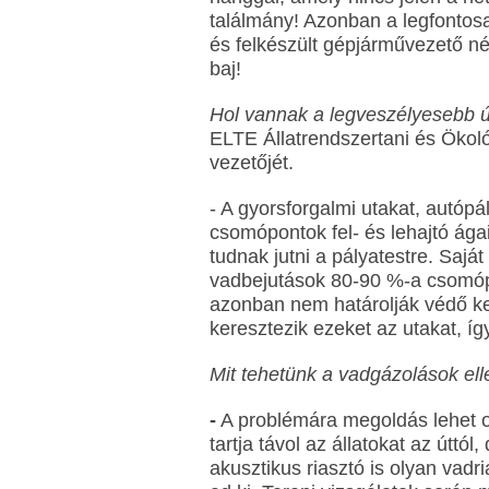
találmány! Azonban a legfontosa
és felkészült gépjárművezető né
baj!
Hol vannak a legveszélyesebb 
ELTE Állatrendszertani és Ökol
vezetőjét.
- A gyorsforgalmi utakat, autópá
csomópontok fel- és lehajtó ágai
tudnak jutni a pályatestre. Saját
vadbejutások 80-90 %-a csomópo
azonban nem határolják védő ke
keresztezik ezeket az utakat, í
Mit tehetünk a vadgázolások el
-
A problémára megoldás lehet o
tartja távol az állatokat az úttól
akusztikus riasztó is olyan vad