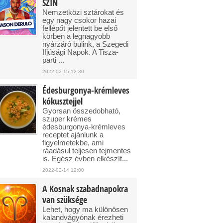
SZIN
Nemzetközi sztárokat és
egy nagy csokor hazai
fellépőt jelentett be első
körben a legnagyobb
nyárzáró bulink, a Szegedi
Ifjúsági Napok. A Tisza-
parti ...
2022-02-15 12:30
Édesburgonya-krémleves
kókusztejjel
Gyorsan összedobható,
szuper krémes
édesburgonya-krémleves
receptet ajánlunk a
figyelmetekbe, ami
ráadásul teljesen tejmentes
is. Egész évben elkészít...
2022-02-14 12:00
A Kosnak szabadnapokra
van szüksége
Lehet, hogy ma különösen
kalandvágyónak érezheti