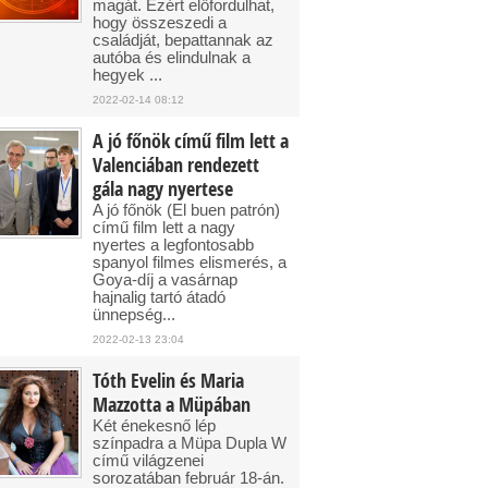
magát. Ezért előfordulhat,
hogy összeszedi a
családját, bepattannak az
autóba és elindulnak a
hegyek ...
2022-02-14 08:12
A jó főnök című film lett a
Valenciában rendezett
gála nagy nyertese
A jó főnök (El buen patrón)
című film lett a nagy
nyertes a legfontosabb
spanyol filmes elismerés, a
Goya-díj a vasárnap
hajnalig tartó átadó
ünnepség...
2022-02-13 23:04
Tóth Evelin és Maria
Mazzotta a Müpában
Két énekesnő lép
színpadra a Müpa Dupla W
című világzenei
sorozatában február 18-án.