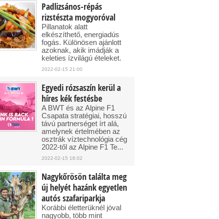
Padlizsános-répás
rizstészta mogyoróval
Pillanatok alatt
elkészíthető, energiadús
fogás. Különösen ajánlott
azoknak, akik imádják a
keleties ízvilágú ételeket.
2022-02-15 21:00
Egyedi rózsaszín kerül a
híres kék festésbe
A BWT és az Alpine F1
Csapata stratégiai, hosszú
távú partnerséget írt alá,
amelynek értelmében az
osztrák víztechnológia cég
2022-től az Alpine F1 Te...
2022-02-15 18:02
Nagykőrösön találta meg
új helyét hazánk egyetlen
autós szafariparkja
Korábbi életterüknél jóval
nagyobb, több mint