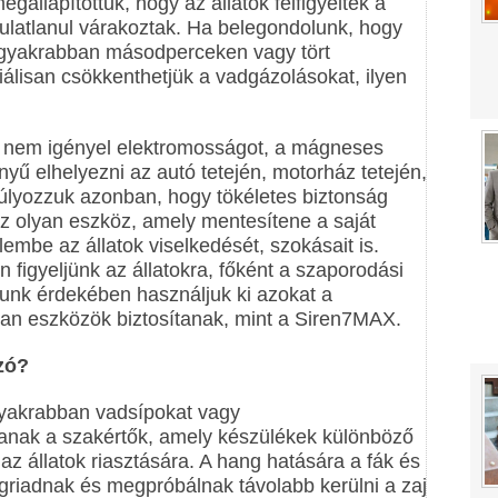
egállapítottuk, hogy az állatok felfigyeltek a
ulatlanul várakoztak. Ha belegondolunk, hogy
eggyakrabban másodperceken vagy tört
lisan csökkenthetjük a vadgázolásokat, ilyen
 nem igényel elektromosságot, a mágneses
ű elhelyezni az autó tetején, motorház tetején,
súlyozzuk azonban, hogy tökéletes biztonság
sz olyan eszköz, amely mentesítene a saját
lembe az állatok viselkedését, szokásait is.
n figyeljünk az állatokra, főként a szaporodási
unk érdekében használjuk ki azokat a
yan eszközök biztosítanak, mint a Siren7MAX.
zó?
gyakrabban vadsípokat vagy
anak a szakértők, amely készülékek különböző
az állatok riasztására. A hang hatására a fák és
iadnak és megpróbálnak távolabb kerülni a zaj