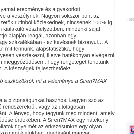
olyamat eredménye és a gyakorlott
éve a veszélynek. Nagyon sokszor pont az
HIRD
ezetők rutinból közlekednek, nincsenek 100%-ig
n kialakuló vészhelyzetben, mindenki saját
ntje alapján reagál, azonban egy
nagy százalékában - ez kevésnek bizonyul… A
 mit tennünk, alapstatisztika, hogy
yesen vészfékezni, illetve hatékonyan elvégezni
ban meggyőződésem, hogy rengeteget tehetünk
n. A készségek fejleszthetőek!
áló eszközökről, mi a véleménye a Siren7MAX
a a biztonságunkat hasznos. Legyen szó az
ó rendszerekről, vagy az utólagosan
ránt. A lényeg, hogy tegyünk meg mindent, amely
ivédése érdekében. A Siren7MAX egy hatékony
állatok figyelmét az érkezésünkre egy olyan
étköznapi életükben, ráadásául magyar