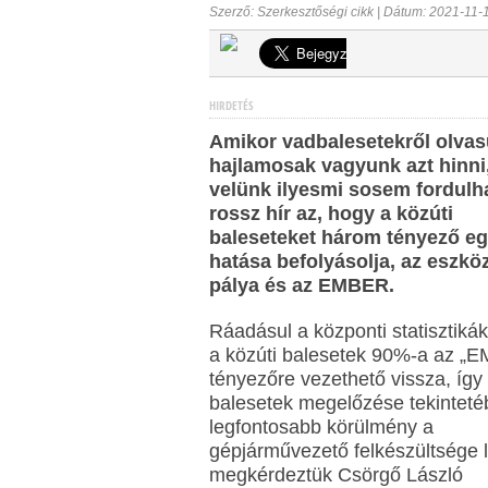
Szerző: Szerkesztőségi cikk | Dátum: 2021-11-
HIRDETÉS
Amikor vadbalesetekről olvas
hajlamosak vagyunk azt hinni
velünk ilyesmi sosem fordulha
rossz hír az, hogy a közúti
baleseteket három tényező eg
hatása befolyásolja, az eszköz
pálya és az EMBER.
Ráadásul a központi statisztikák
a közúti balesetek 90%-a az „
tényezőre vezethető vissza, így
balesetek megelőzése tekinteté
legfontosabb körülmény a
gépjárművezető felkészültsége l
megkérdeztük Csörgő László