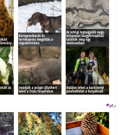
Az eddigi legnagyobb nagy-
Környezetbarát és
britanniai halgyíkfosszíliát
skáit
természetes megoldás a
találták meg egy
 botrány
rágcsálóirtásra
víztározóban
tották az
Imádják a prágai állatkert
Halálos lehet a karácsonyi
lakói a frisss fenyőfákat
jutalomfalat a kutyáknak