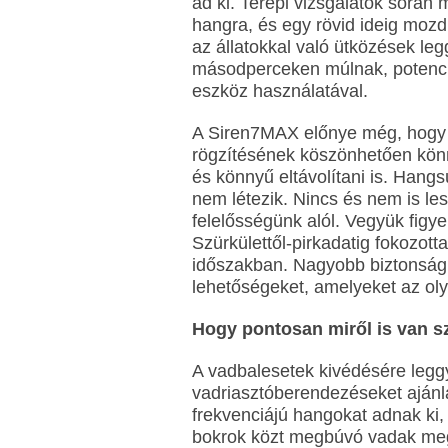
ad ki. Terepi vizsgálatok során m
hangra, és egy rövid ideig mozd
az állatokkal való ütközések l
másodperceken múlnak, potenciá
eszköz használatával.
A Siren7MAX előnye még, hogy
rögzítésének köszönhetően könny
és könnyű eltávolítani is. Hang
nem létezik. Nincs és nem is le
felelősségünk alól. Vegyük figye
Szürkülettől-pirkadatig fokozotta
időszakban. Nagyobb biztonság
lehetőségeket, amelyeket az ol
Hogy pontosan miről is van s
A vadbalesetek kivédésére leg
vadriasztóberendezéseket ajánl
frekvenciájú hangokat adnak ki, 
bokrok közt megbúvó vadak megr