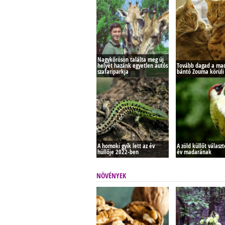
Nagykőrösön találta meg új
helyét hazánk egyetlen autós
Tovább dagad a mac
szafariparkja
bántó Zouma körüli
A homoki gyík lett az év
A zöld küllőt válasz
hüllője 2022-ben
év madarának
NÖVÉNYEK