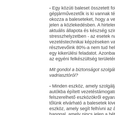
-
Egy közúti baleset összetett f
gépjárművezetők is ki vannak t
okozza a baleseteket, hogy a v
jelen a közlekedésben. A hirtele
aktuális állapota és készség szi
stresszhelyzetben - az esetek 
vezetéstechnikai képzéseken van
résztvevőink 80%-a nem tud hel
egy kikerülési feladatot. Azon
az egyéni felkészültség területé
Mit gondol a biztonságot szolg
vadriasztóról?
-
Minden eszköz, amely szolgálj
autókba épített vezetéstámogat
felszerelhető eszközökről egya
tőlünk elvárható a balesetek k
eszköz, amely segít felhívni az 
hanggal, amely nincs jelen a h