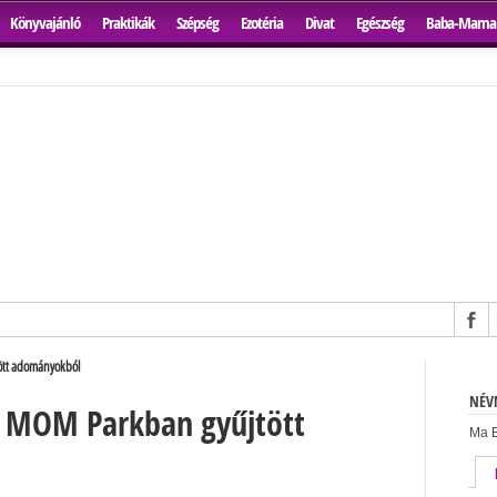
Könyvajánló
Praktikák
Szépség
Ezotéria
Divat
Egészség
Baba-Mama
ött adományokból
NÉVN
a MOM Parkban gyűjtött
Ma B