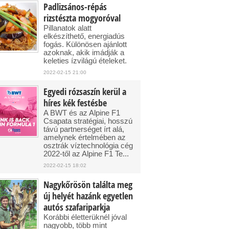
Padlizsános-répás
rizstészta mogyoróval
Pillanatok alatt
elkészíthető, energiadús
fogás. Különösen ajánlott
azoknak, akik imádják a
keleties ízvilágú ételeket.
2022-02-15 21:00
Egyedi rózsaszín kerül a
híres kék festésbe
A BWT és az Alpine F1
Csapata stratégiai, hosszú
távú partnerséget írt alá,
amelynek értelmében az
osztrák víztechnológia cég
2022-től az Alpine F1 Te...
2022-02-15 18:02
Nagykőrösön találta meg
új helyét hazánk egyetlen
autós szafariparkja
Korábbi életterüknél jóval
nagyobb, több mint