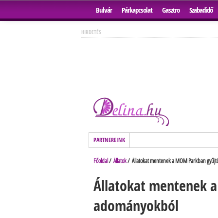
Bulvár
Párkapcsolat
Gasztro
Szabadidő
HIRDETÉS
PARTNEREINK
Főoldal
/
Állatok
/ Állatokat mentenek a MOM Parkban gyűjt
Állatokat mentenek 
adományokból