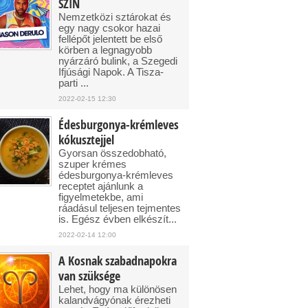
SZIN
Nemzetközi sztárokat és
egy nagy csokor hazai
fellépőt jelentett be első
körben a legnagyobb
nyárzáró bulink, a Szegedi
Ifjúsági Napok. A Tisza-
parti ...
2022-02-15 12:30
Édesburgonya-krémleves
kókusztejjel
Gyorsan összedobható,
szuper krémes
édesburgonya-krémleves
receptet ajánlunk a
figyelmetekbe, ami
ráadásul teljesen tejmentes
is. Egész évben elkészít...
2022-02-14 12:00
A Kosnak szabadnapokra
van szüksége
Lehet, hogy ma különösen
kalandvágyónak érezheti