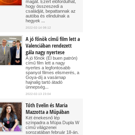
magát. Ezért előfordulhat,
hogy összeszedi a
családját, bepattannak az
autóba és elindulnak a
hegyek ...
2022-02-14 08:12
A jó főnök című film lett a
Valenciában rendezett
gála nagy nyertese
A jó főnök (El buen patrón)
című film lett a nagy
nyertes a legfontosabb
spanyol filmes elismerés, a
Goya-díj a vasárnap
hajnalig tartó átadó
ünnepség...
2022-02-13 23:04
Tóth Evelin és Maria
Mazzotta a Müpában
Két énekesnő lép
színpadra a Müpa Dupla W
című világzenei
sorozatában február 18-án.