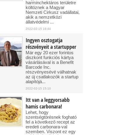
harminchektáros területre
költöznek a Magyar
Nemzeti Cirkusz vadállatai,
akik a nemzetközi
állatvédelmi ...
2022-02-15 16:44
Ingyen osztogatja
részvényeit a startupper
Már egy 20 ezer forintos
diszkont funkciós kártya
vásárlásával is a Benefit
Barcode Inc.
részvényesévé válhatnak
az új csatlakozók a startup
alapítójá...
2022-02-15 15:10
Itt van a leggyorsabb
hamis carbonara!
Lehet, hogy
szentségtörésnek fogható
fel a következő recept az
eredeti carbonara-val
szemben. Viszont ez egy