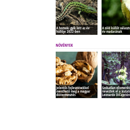
A homoki gyík lett az év
A zöld küllőt válasz
hüllője 2022-ben
év madarának
NÖVÉNYEK
Jelentős fejlesztésekkel
Szokatlan elismerés:
menthető meg a magyar
neveztek el a kutat
diótermesztés
Leonardo DiCapriór