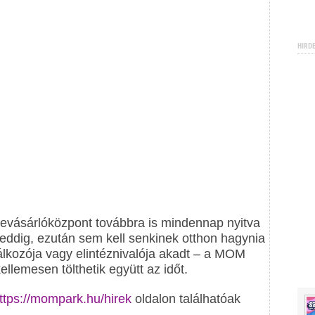
HIRD
bevásárlóközpont továbbra is mindennap nyitva
y eddig, ezután sem kell senkinek otthon hagynia
alálkozója vagy elintéznivalója akadt – a MOM
llemesen tölthetik együtt az időt.
ttps://mompark.hu/hirek
oldalon találhatóak