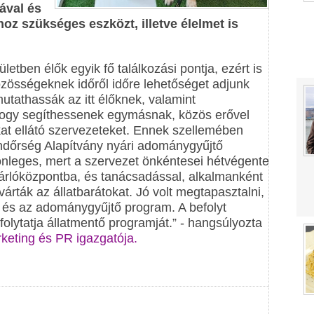
ával és
hoz szükséges eszközt, illetve élelmet is
letben élők egyik fő találkozási pontja, ezért is
közösségeknek időről időre lehetőséget adjunk
tathassák az itt élőknek, valamint
hogy segíthessenek egymásnak, közös erővel
kat ellátó szervezeteket. Ennek szellemében
endőrség Alapítvány nyári adománygyűjtő
lönleges, mert a szervezet önkéntesei hétvégente
sárlóközpontba, és tanácsadással, alkalmanként
árták az állatbarátokat. Jó volt megtapasztalni,
s és az adománygyűjtő program. A befolyt
olytatja állatmentő programját.” - hangsúlyozta
eting és PR igazgatója.