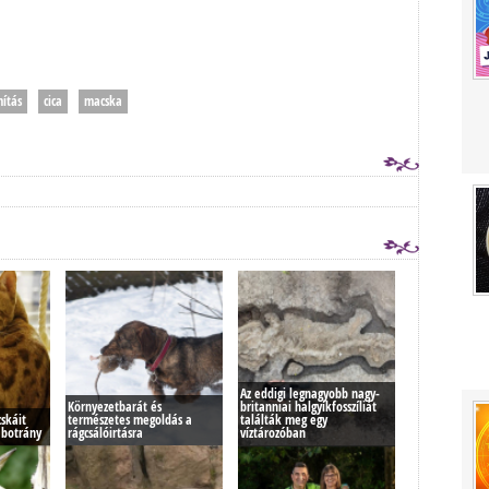
ítás
cica
macska
Az eddigi legnagyobb nagy-
Környezetbarát és
britanniai halgyíkfosszíliát
skáit
természetes megoldás a
találták meg egy
 botrány
rágcsálóirtásra
víztározóban