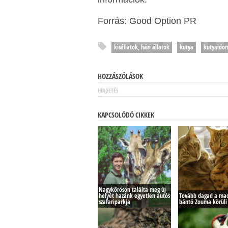
Forrás: Good Option PR
kisállatok, házi állatok
kutya
kutyaidom
HOZZÁSZÓLÁSOK
HÍRDETÉS
KAPCSOLÓDÓ CIKKEK
Nagykőrösön találta meg új
helyét hazánk egyetlen autós
Tovább dagad a mac
szafariparkja
bántó Zouma körüli