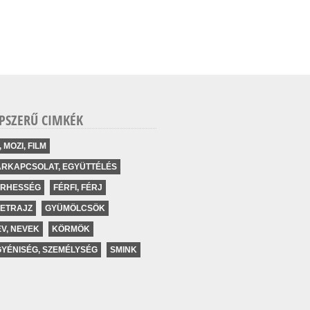
PSZERŰ CIMKÉK
, MOZI, FILM
ÁRKAPCSOLAT, EGYÜTTÉLÉS
ERHESSÉG
FÉRFI, FÉRJ
LETRAJZ
GYÜMÖLCSÖK
V, NEVEK
KÖRMÖK
YÉNISÉG, SZEMÉLYSÉG
SMINK