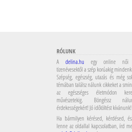
RÓLUNK
A
delina.hu
egy online női 
tizenévesektől a szép korúakig mindenk
Szépség, egészség, utazás és még so
témában találsz nálunk cikkeket a smin
az egészséges életmódon kere
művészetekig. Böngéssz ná
érdekességekért! Jó időtöltést kívánunk!
Ha bármilyen kérésed, kérdésed, ész
lenne az oldallal kapcsolatban, írd 