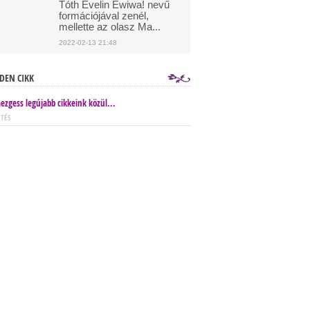
Tóth Evelin Ewiwa! nevű
formációjával zenél,
mellette az olasz Ma...
2022-02-13 21:48
DEN CIKK
ezgess legújabb cikkeink közül...
ETÉS