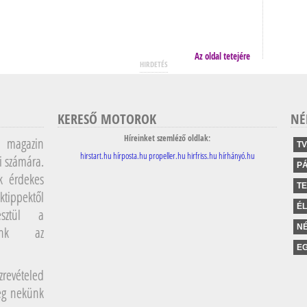
Az oldal tetejére
HIRDETÉS
KERESŐ MOTOROK
NÉ
Híreinket szemléző oldlak:
magazin
TV
hirstart.hu
hírposta.hu
propeller.hu
hirfriss.hu
hírhányó.hu
i számára.
P
k érdekes
T
ktippektől
É
sztül a
NÉ
lunk az
EG
revételed
meg nekünk