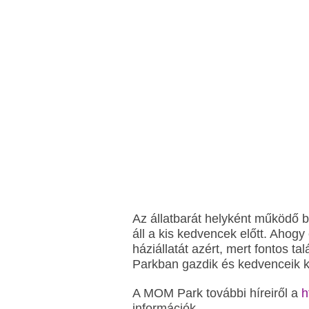
Az állatbarát helyként működő 
áll a kis kedvencek előtt. Ahog
háziállatát azért, mert fontos t
Parkban gazdik és kedvenceik ke
A MOM Park további híreiről a
h
információk.