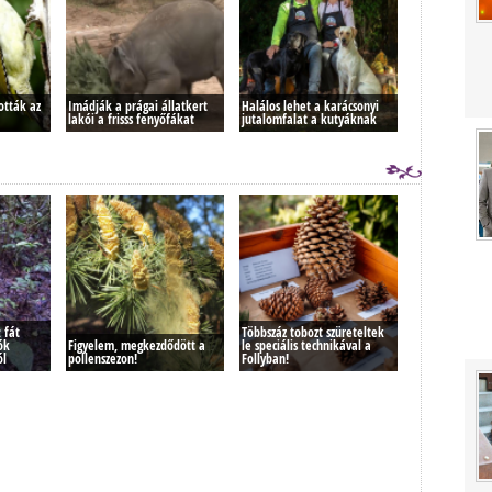
tották az
Imádják a prágai állatkert
Halálos lehet a karácsonyi
lakói a frisss fenyőfákat
jutalomfalat a kutyáknak
 fát
Többszáz tobozt szüreteltek
ók
Figyelem, megkezdődött a
le speciális technikával a
ól
pollenszezon!
Follyban!