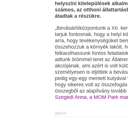
helyszíni kitelepülések alkalm
számos, az otthoni állattartás
átadtak a részükre.
„Bevásárlóközpontunk a XII. kerü
tarjuk fontosnak, hogy a helyi 
arra, hogy tevékenységüket bemu
összehozzuk a környék lakóit, 
felkarolhassunk fontos feladato
adtunk örömmel teret az Állatr
akciójának, ami azért is volt kü
személyesen is eljöttek a bevá
pedig egy-egy mentett kutyával v
hogy sikeres volt az összefogá
összegből az alapítvány tovább f
Szegedi Anna, a MOM Park mark
HIRDETÉS