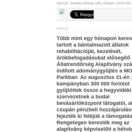
Szerző: Szerkesztőségi cikk | Dátum: 2020-09-
HIRDETÉS
Több mint egy hónapon keres
tartott a bántalmazott állatok
rehabilitációját, kezelését,
örökbefogadásukat elősegítő
Állatrendőrség Alapítvány
szá
indított adománygyűjtés a
M
Parkban
.
Az augusztus 31-én z
kampányban 300 000 forintot
gyűjtöttek össze a hegyvidéki
szervezetnek a budai
bevásárlóközpont látogatói, 
csupán pénzbeli hozzájárulás
fejezték ki feléjük a támogatá
Rengetegen keresték meg az
alapítvány képviselőit a hétvé