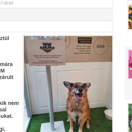
17 20:43
ztül
mára
OM
árult
akik nem
sal
sukat.
gi,