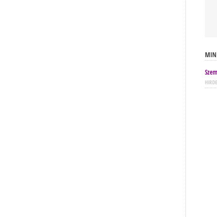
MIN
Szem
HIRD