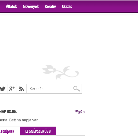
Állatok
Növények
Kreatív
Utazás
AP 08.06.
erta, Bettina napja van.
LEGNÉPSZERŰBB
LEGÚJABB