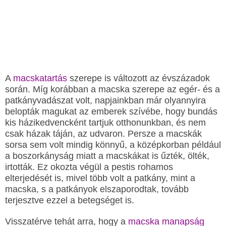
A
macskatartás
szerepe is változott az évszázadok
során. Míg korábban a macska szerepe az egér- és a
patkányvadászat volt, napjainkban már olyannyira
belopták magukat az emberek szívébe, hogy bundás
kis házikedvencként tartjuk otthonunkban, és nem
csak házak táján, az udvaron. Persze a macskák
sorsa sem volt mindig könnyű, a középkorban például
a boszorkányság miatt a macskákat is űzték, ölték,
irtották. Ez okozta végül a pestis rohamos
elterjedését is, mivel több volt a patkány, mint a
macska, s a patkányok elszaporodtak, tovább
terjesztve ezzel a betegséget is.
Visszatérve tehát arra, hogy a
macska manapság