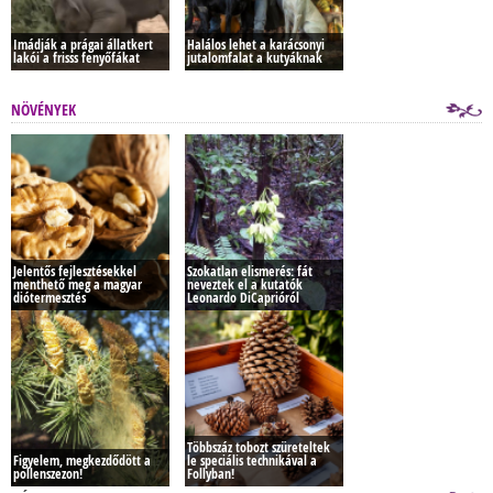
Imádják a prágai állatkert
Halálos lehet a karácsonyi
lakói a frisss fenyőfákat
jutalomfalat a kutyáknak
NÖVÉNYEK
Jelentős fejlesztésekkel
Szokatlan elismerés: fát
menthető meg a magyar
neveztek el a kutatók
diótermesztés
Leonardo DiCaprióról
Többszáz tobozt szüreteltek
Figyelem, megkezdődött a
le speciális technikával a
pollenszezon!
Follyban!