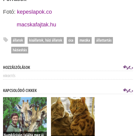
Fotó:
kepeslapok.co
macskafajtak.hu
állatok
kisállatok, házi állatok
cica
macska
állattartás
háziasítás
HOZZÁSZÓLÁSOK
HÍRDETÉS
KAPCSOLÓDÓ CIKKEK
Nagykőrösön találta meg új