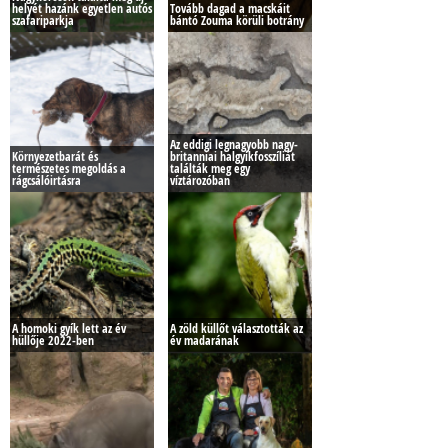
helyét hazánk egyetlen autós
Tovább dagad a macskáit
szafariparkja
bántó Zouma körüli botrány
Az eddigi legnagyobb nagy-
Környezetbarát és
britanniai halgyíkfosszíliát
természetes megoldás a
találták meg egy
rágcsálóirtásra
víztározóban
A homoki gyík lett az év
A zöld küllőt választották az
hüllője 2022-ben
év madarának