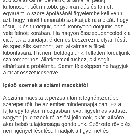
szőrszálakkal rendelkezik, a farkánál pedig
különösen, sőt mi több: gyakran dús és tömött
egyaránt. A szőre ápolásánál figyelembe kell venni
azt, hogy minél hamarabb szoktatjuk rá a cicát, hogy
fésüljük és fürdetjük, annál könnyebb dolgunk lesz
vele felnőtt korában. Ha nagyon összegubancolódik a
cicának a bundája, érdemes beszerezni, olyan fésűt
és speciális sampont, ami alkalmas a filcek
kibontására. Ha nem boldogulunk, feltétlen forduljunk
szakemberhez, állatkozmetikushoz, aki segít
elhárítani a problémát. Semmiféleképpen ne hagyjuk
a cicát összefilcesedve.
Igéző szemek a sziámi macskától
A sziámi macska a perzsa után a legnépszerűbb
szerepet tölti be az ember mindennapjaiban. Ez a
fajta egy folyton mozgásban levő, figyelmes vadász.
Nagyon jellemzőek rá az ősi jellemek, akár külsőre
akár belső tulajdonsága gondolunk. Szőrzete rövid és
nem igényel fésülést. Imádják a figyelmet és