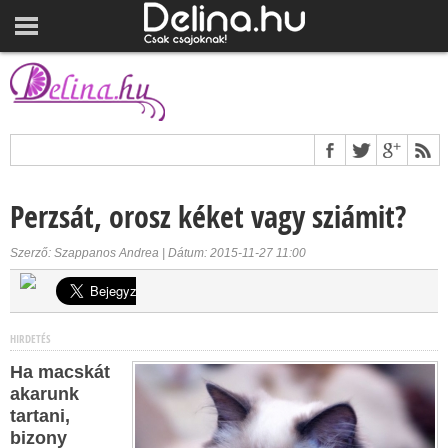
Perzsát, orosz kéket vagy sziámit?
Szerző: Szappanos Andrea | Dátum: 2015-11-27 11:00
HIRDETÉS
Ha macskát
akarunk
tartani,
bizony