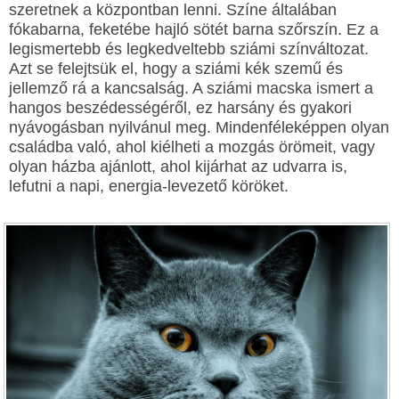
szeretnek a központban lenni. Színe általában
fókabarna, feketébe hajló sötét barna szőrszín. Ez a
legismertebb és legkedveltebb sziámi színváltozat.
Azt se felejtsük el, hogy a sziámi kék szemű és
jellemző rá a kancsalság. A sziámi macska ismert a
hangos beszédességéről, ez harsány és gyakori
nyávogásban nyilvánul meg. Mindenféleképpen olyan
családba való, ahol kiélheti a mozgás örömeit, vagy
olyan házba ajánlott, ahol kijárhat az udvarra is,
lefutni a napi, energia-levezető köröket.