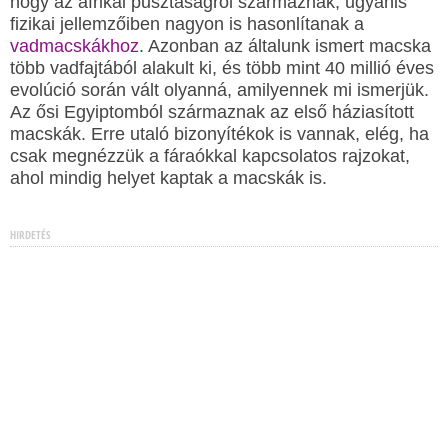
hogy az afrikai pusztaságról származnak, ugyanis
fizikai jellemzőiben nagyon is hasonlítanak a
vadmacskákhoz
. Azonban az általunk ismert macska
több vadfajtából alakult ki, és több mint 40 millió éves
evolúció során vált olyanná, amilyennek mi ismerjük.
Az ősi Egyiptomból származnak az első háziasított
macskák. Erre utaló bizonyítékok is vannak, elég, ha
csak megnézzük a fáraókkal kapcsolatos rajzokat,
ahol mindig helyet kaptak a macskák is.
HIRDETÉS