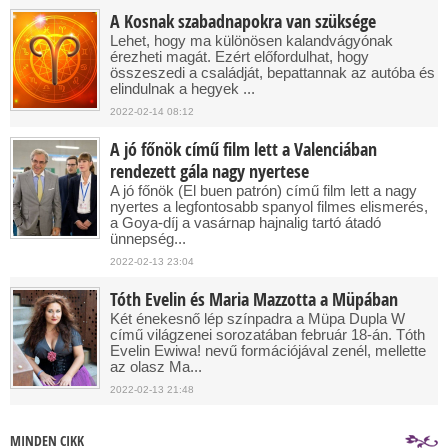
A Kosnak szabadnapokra van szüksége
Lehet, hogy ma különösen kalandvágyónak
érezheti magát. Ezért előfordulhat, hogy
összeszedi a családját, bepattannak az autóba és
elindulnak a hegyek ...
2022-02-14 08:12
A jó főnök című film lett a Valenciában
rendezett gála nagy nyertese
A jó főnök (El buen patrón) című film lett a nagy
nyertes a legfontosabb spanyol filmes elismerés,
a Goya-díj a vasárnap hajnalig tartó átadó
ünnepség...
2022-02-13 23:04
Tóth Evelin és Maria Mazzotta a Müpában
Két énekesnő lép színpadra a Müpa Dupla W
című világzenei sorozatában február 18-án. Tóth
Evelin Ewiwa! nevű formációjával zenél, mellette
az olasz Ma...
2022-02-13 21:48
MINDEN CIKK