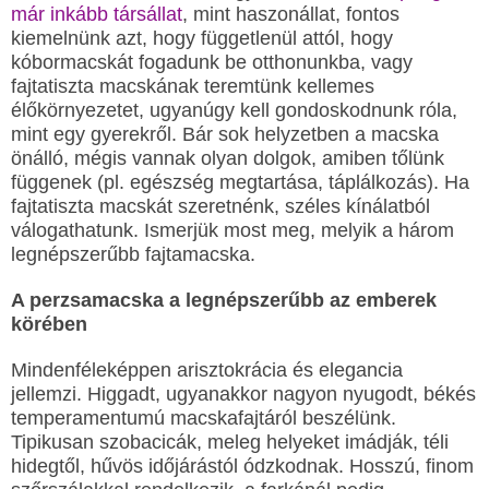
már inkább társállat
, mint haszonállat, fontos
kiemelnünk azt, hogy függetlenül attól, hogy
kóbormacskát fogadunk be otthonunkba, vagy
fajtatiszta macskának teremtünk kellemes
élőkörnyezetet, ugyanúgy kell gondoskodnunk róla,
mint egy gyerekről. Bár sok helyzetben a macska
önálló, mégis vannak olyan dolgok, amiben tőlünk
függenek (pl. egészség megtartása, táplálkozás). Ha
fajtatiszta macskát szeretnénk, széles kínálatból
válogathatunk. Ismerjük most meg, melyik a három
legnépszerűbb fajtamacska.
A perzsamacska a legnépszerűbb az emberek
körében
Mindenféleképpen arisztokrácia és elegancia
jellemzi. Higgadt, ugyanakkor nagyon nyugodt, békés
temperamentumú macskafajtáról beszélünk.
Tipikusan szobacicák, meleg helyeket imádják, téli
hidegtől, hűvös időjárástól ódzkodnak. Hosszú, finom