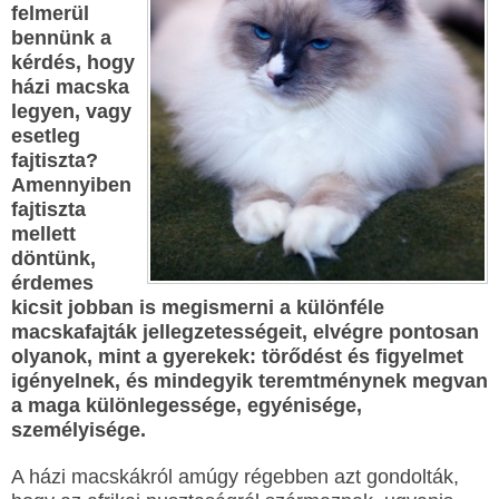
felmerül
bennünk a
kérdés, hogy
házi macska
legyen, vagy
esetleg
fajtiszta?
Amennyiben
fajtiszta
mellett
döntünk,
érdemes
kicsit jobban is megismerni a különféle
macskafajták jellegzetességeit, elvégre pontosan
olyanok, mint a gyerekek: törődést és figyelmet
igényelnek, és mindegyik teremtménynek megvan
a maga különlegessége, egyénisége,
személyisége.
A házi macskákról amúgy régebben azt gondolták,