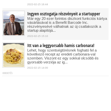
2022-02-15 16:44
Ingyen osztogatja részvényeit a startupper
Már egy 20 ezer forintos diszkont funkciós kártya
vásárlásával is a Benefit Barcode Inc.
részvényesévé válhatnak az új csatlakozók a
startup alapítójá...
2022-02-15 15:10
Itt van a leggyorsabb hamis carbonara!
Lehet, hogy szentségtörésnek fogható fel a
következő recept az eredeti carbonara-val
szemben. Viszont ez egy sokkal olcsóbb és
gyorsabb verziója az ig...
2022-02-15 14:00
HIRDETÉS