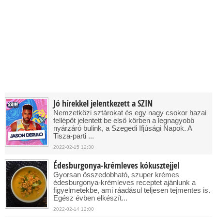
Jó hírekkel jelentkezett a SZIN
Nemzetközi sztárokat és egy nagy csokor hazai
fellépőt jelentett be első körben a legnagyobb
nyárzáró bulink, a Szegedi Ifjúsági Napok. A
Tisza-parti ...
2022-02-15 12:30
Édesburgonya-krémleves kókusztejjel
Gyorsan összedobható, szuper krémes
édesburgonya-krémleves receptet ajánlunk a
figyelmetekbe, ami ráadásul teljesen tejmentes is.
Egész évben elkészít...
2022-02-14 12:00