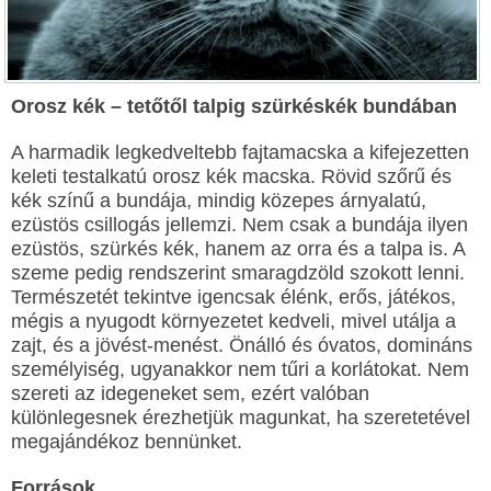
Orosz kék – tetőtől talpig szürkéskék bundában
A harmadik legkedveltebb fajtamacska a kifejezetten
keleti testalkatú orosz kék macska. Rövid szőrű és
kék színű a bundája, mindig közepes árnyalatú,
ezüstös csillogás jellemzi. Nem csak a bundája ilyen
ezüstös, szürkés kék, hanem az orra és a talpa is. A
szeme pedig rendszerint smaragdzöld szokott lenni.
Természetét tekintve igencsak élénk, erős, játékos,
mégis a nyugodt környezetet kedveli, mivel utálja a
zajt, és a jövést-menést. Önálló és óvatos, domináns
személyiség, ugyanakkor nem tűri a korlátokat. Nem
szereti az idegeneket sem, ezért valóban
különlegesnek érezhetjük magunkat, ha szeretetével
megajándékoz bennünket.
Források