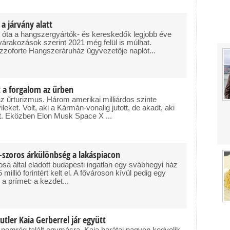
 a járvány alatt
óta a hangszergyártók- és kereskedők legjobb éve
 várakozások szerint 2021 még felül is múlhat.
zoforte Hangszeráruház ügyvezetője naplót...
t a forgalom az űrben
z űrturizmus. Három amerikai milliárdos szinte
ileket. Volt, aki a Kármán-vonalig jutott, de akadt, aki
et. Eközben Elon Musk Space X ...
0-szoros árkülönbség a lakáspiacon
osa által eladott budapesti ingatlan egy svábhegyi ház
 millió forintért kelt el. A fővároson kívül pedig egy
i a prímet: a kezdet...
utler Kaia Gerberrel jár együtt
 nemrég talált egymásra, Kaia barátai nagyon kedvelik