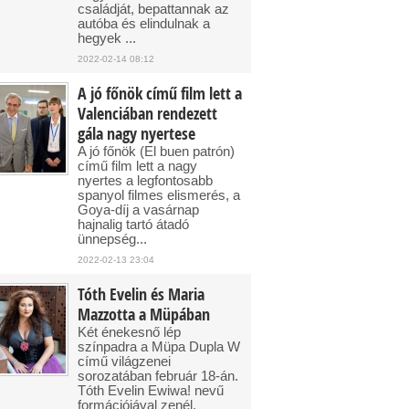
családját, bepattannak az
autóba és elindulnak a
hegyek ...
2022-02-14 08:12
A jó főnök című film lett a
Valenciában rendezett
gála nagy nyertese
A jó főnök (El buen patrón)
című film lett a nagy
nyertes a legfontosabb
spanyol filmes elismerés, a
Goya-díj a vasárnap
hajnalig tartó átadó
ünnepség...
2022-02-13 23:04
Tóth Evelin és Maria
Mazzotta a Müpában
Két énekesnő lép
színpadra a Müpa Dupla W
című világzenei
sorozatában február 18-án.
Tóth Evelin Ewiwa! nevű
formációjával zenél,