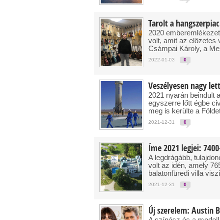
Tarolt a hangszerpiac
2020 emberemlékezet 
volt, amit az előzetes
Csámpai Károly, a Mez
2022-01-03
0
Veszélyesen nagy let
2021 nyarán beindult a
egyszerre lőtt égbe civ
meg is kerülte a Föld
2021-12-31
0
Íme 2021 legjei: 740
A legdrágább, tulajdon
volt az idén, amely 765
balatonfüredi villa visz
2021-12-31
0
Új szerelem: Austin B
A színész és a modell