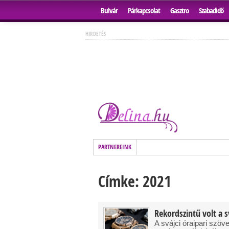
Bulvár
Párkapcsolat
Gasztro
Szabadidő
HIRDETÉS
PARTNEREINK
Címke: 2021
Rekordszintű volt a s
A svájci óraipari szöv