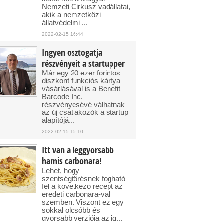
Nemzeti Cirkusz vadállatai,
akik a nemzetközi
állatvédelmi ...
2022-02-15 16:44
Ingyen osztogatja
részvényeit a startupper
Már egy 20 ezer forintos
diszkont funkciós kártya
vásárlásával is a Benefit
Barcode Inc.
részvényesévé válhatnak
az új csatlakozók a startup
alapítójá...
2022-02-15 15:10
Itt van a leggyorsabb
hamis carbonara!
Lehet, hogy
szentségtörésnek fogható
fel a következő recept az
eredeti carbonara-val
szemben. Viszont ez egy
sokkal olcsóbb és
gyorsabb verziója az ig...