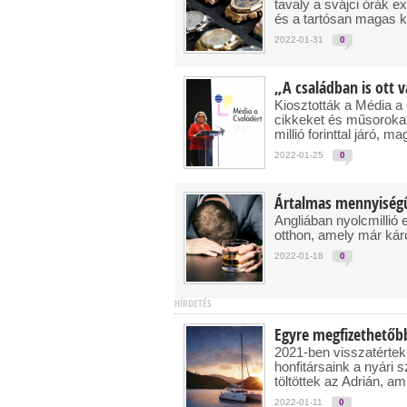
tavaly a svájci órák 
és a tartósan magas kí
2022-01-31
0
„A családban is ott 
Kiosztották a Média a 
cikkeket és műsorokat
millió forinttal járó, 
2022-01-25
0
Ártalmas mennyiségű 
Angliában nyolcmillió 
otthon, amely már ká
2022-01-18
0
HÍRDETÉS
Egyre megfizethetőbb
2021-ben visszatértek
honfitársaink a nyári 
töltöttek az Adrián, a
2022-01-11
0