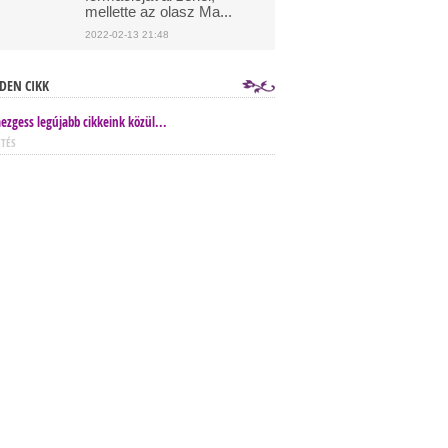
mellette az olasz Ma...
2022-02-13 21:48
DEN CIKK
ezgess legújabb cikkeink közül...
ETÉS