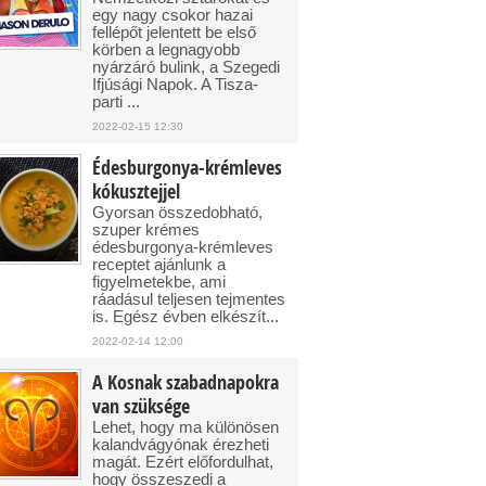
egy nagy csokor hazai
fellépőt jelentett be első
körben a legnagyobb
nyárzáró bulink, a Szegedi
Ifjúsági Napok. A Tisza-
parti ...
2022-02-15 12:30
Édesburgonya-krémleves
kókusztejjel
Gyorsan összedobható,
szuper krémes
édesburgonya-krémleves
receptet ajánlunk a
figyelmetekbe, ami
ráadásul teljesen tejmentes
is. Egész évben elkészít...
2022-02-14 12:00
A Kosnak szabadnapokra
van szüksége
Lehet, hogy ma különösen
kalandvágyónak érezheti
magát. Ezért előfordulhat,
hogy összeszedi a