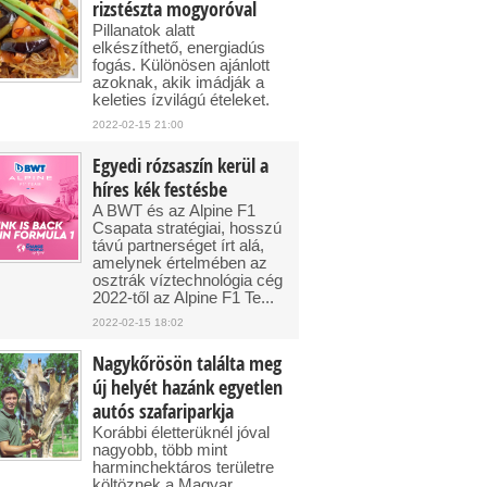
rizstészta mogyoróval
Pillanatok alatt
elkészíthető, energiadús
fogás. Különösen ajánlott
azoknak, akik imádják a
keleties ízvilágú ételeket.
2022-02-15 21:00
Egyedi rózsaszín kerül a
híres kék festésbe
A BWT és az Alpine F1
Csapata stratégiai, hosszú
távú partnerséget írt alá,
amelynek értelmében az
osztrák víztechnológia cég
2022-től az Alpine F1 Te...
2022-02-15 18:02
Nagykőrösön találta meg
új helyét hazánk egyetlen
autós szafariparkja
Korábbi életterüknél jóval
nagyobb, több mint
harminchektáros területre
költöznek a Magyar