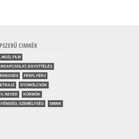
PSZERŰ CIMKÉK
, MOZI, FILM
ÁRKAPCSOLAT, EGYÜTTÉLÉS
ERHESSÉG
FÉRFI, FÉRJ
LETRAJZ
GYÜMÖLCSÖK
V, NEVEK
KÖRMÖK
YÉNISÉG, SZEMÉLYSÉG
SMINK