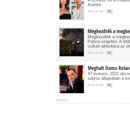
Austint.
2021-12-30
0
Megkezdték a megkem
Megkezdték a megkemé
Palma szigetén. A töb
vulkán aktivitása az 
2021-12-30
0
Meghalt Damu Roland
47 évesen, 2021 decem
súlyos állapotban a k
2021-12-28
0
HÍRDETÉS