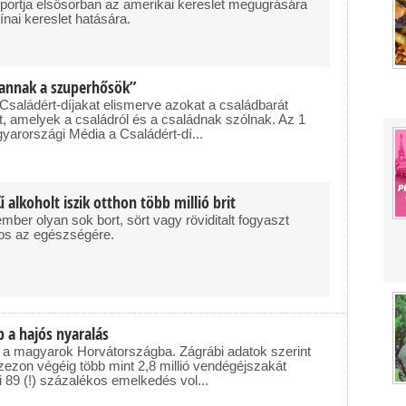
exportja elsősorban az amerikai kereslet megugrására
nai kereslet hatására.
vannak a szuperhősök”
Családért-díjakat elismerve azokat a családbarát
, amelyek a családról és a családnak szólnak. Az 1
magyarországi Média a Családért-dí...
alkoholt iszik otthon több millió brit
ember olyan sok bort, sört vagy röviditalt fogyaszt
ros az egészségére.
 a hajós nyaralás
 a magyarok Horvátországba. Zágrábi adatok szerint
szezon végéig több mint 2,8 millió vendégéjszakát
mi 89 (!) százalékos emelkedés vol...