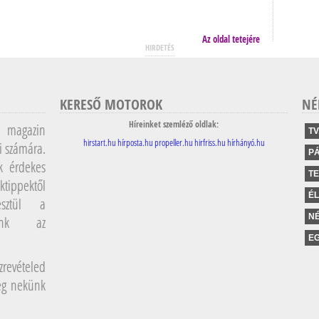
Az oldal tetejére
HIRDETÉS
KERESŐ MOTOROK
NÉ
Híreinket szemléző oldlak:
magazin
TV
hirstart.hu
hírposta.hu
propeller.hu
hirfriss.hu
hírhányó.hu
i számára.
P
k érdekes
T
ktippektől
É
sztül a
NÉ
lunk az
EG
revételed
meg nekünk