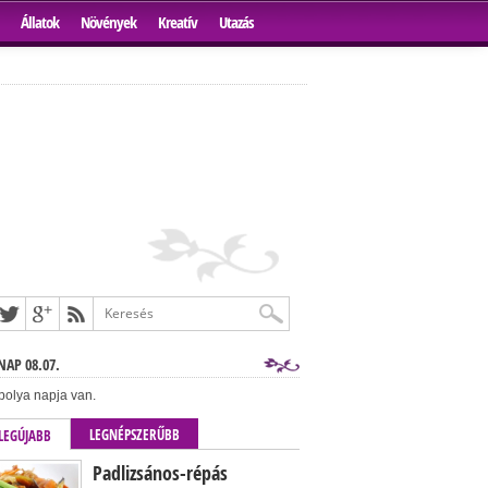
Állatok
Növények
Kreatív
Utazás
AP 08.07.
bolya napja van.
LEGNÉPSZERŰBB
LEGÚJABB
Padlizsános-répás