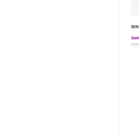
MIN
Szem
HIRD