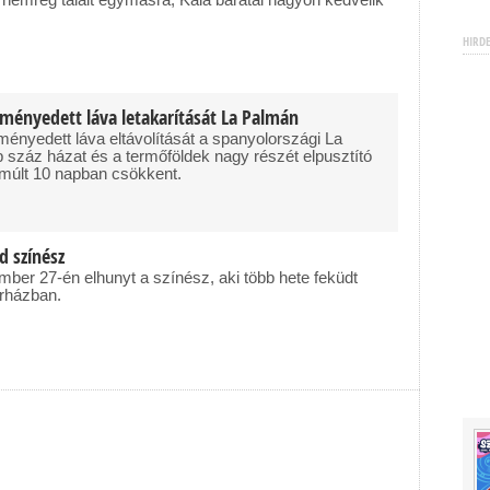
HIRD
ényedett láva letakarítását La Palmán
nyedett láva eltávolítását a spanyolországi La
b száz házat és a termőföldek nagy részét elpusztító
elmúlt 10 napban csökkent.
 színész
ber 27-én elhunyt a színész, aki több hete feküdt
órházban.