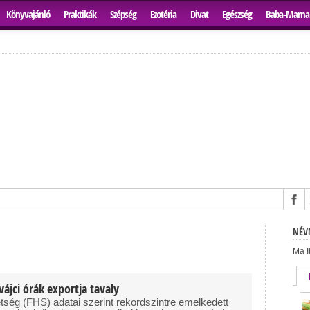
Könyvajánló
Praktikák
Szépség
Ezotéria
Divat
Egészség
Baba-Mama
NÉVN
Ma I
vájci órák exportja tavaly
etség (FHS) adatai szerint rekordszintre emelkedett