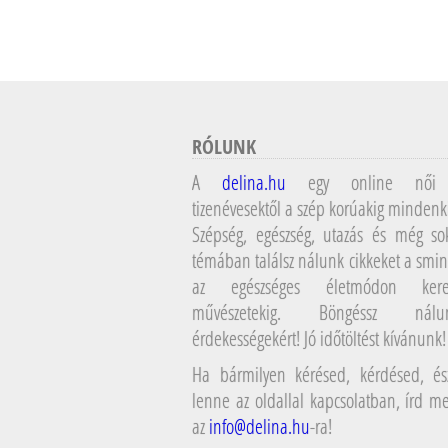
RÓLUNK
A
delina.hu
egy online női 
tizenévesektől a szép korúakig mindenk
Szépség, egészség, utazás és még so
témában találsz nálunk cikkeket a smin
az egészséges életmódon kere
művészetekig. Böngéssz ná
érdekességekért! Jó időtöltést kívánunk!
Ha bármilyen kérésed, kérdésed, ész
lenne az oldallal kapcsolatban, írd 
az
info@delina.hu
-ra!