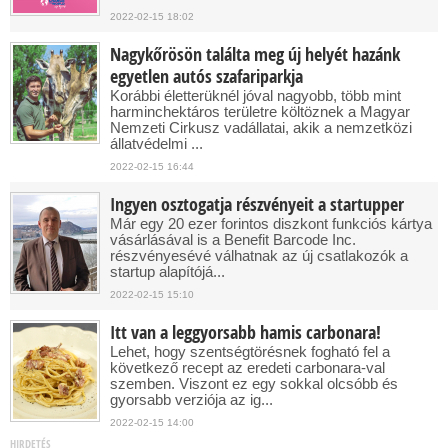
2022-02-15 18:02
Nagykőrösön találta meg új helyét hazánk
egyetlen autós szafariparkja
Korábbi életterüknél jóval nagyobb, több mint
harminchektáros területre költöznek a Magyar
Nemzeti Cirkusz vadállatai, akik a nemzetközi
állatvédelmi ...
2022-02-15 16:44
Ingyen osztogatja részvényeit a startupper
Már egy 20 ezer forintos diszkont funkciós kártya
vásárlásával is a Benefit Barcode Inc.
részvényesévé válhatnak az új csatlakozók a
startup alapítójá...
2022-02-15 15:10
Itt van a leggyorsabb hamis carbonara!
Lehet, hogy szentségtörésnek fogható fel a
következő recept az eredeti carbonara-val
szemben. Viszont ez egy sokkal olcsóbb és
gyorsabb verziója az ig...
2022-02-15 14:00
HIRDETÉS