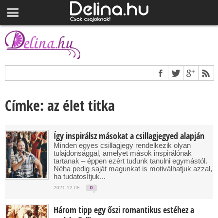
Címke: az élet titka
Így inspirálsz másokat a csillagjegyed alapján
Minden egyes csillagjegy rendelkezik olyan
tulajdonsággal, amelyet mások inspirálónak
tartanak – éppen ezért tudunk tanulni egymástól.
Néha pedig saját magunkat is motiválhatjuk azzal,
ha tudatosítjuk...
2021-12-08
0
Három tipp egy őszi romantikus estéhez a