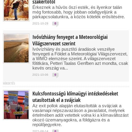
szakértőtől
Érkeznek a hűvös őszi esték, és ilyenkor talán
még fontosabb, hogy jobban odafigyeljünk a
párkapcsolatunkra, a közös kötelék erősítésére.
2021-10-29
0
Ivóvízhiány fenyeget a Meteorológiai
Világszervezet szerint
Ivóvízhiány és pusztító áradások veszélye
fenyegeti a Földet a Meteorológiai Világszervezet,
a WMO elemzése szerint. A világszervezet
főtitkára, Petteri Taalas Genfben azt mondta, csak
kevés ország va...
2021-10-06
0
HÍRDETÉS
Kulcsfontosságú klímaügyi intézkedéseket
utasítottak el a svájciak
Az exit pollok alapján elutasították a svájciak a
vasárnapi népszavazáson a javaslatot, melynek
értelmében adót vetettek volna ki a klímaváltozást
okozó üzemanyagokra, a földgázra és a
repülőjegyekre.
2021-06-14
0