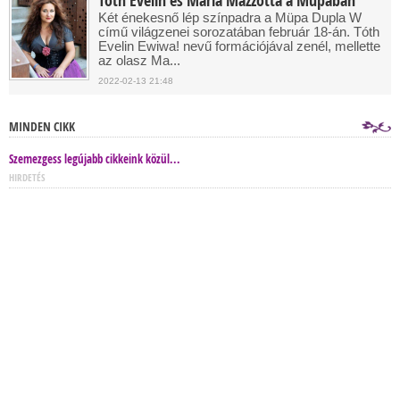
Tóth Evelin és Maria Mazzotta a Müpában
Két énekesnő lép színpadra a Müpa Dupla W
című világzenei sorozatában február 18-án. Tóth
Evelin Ewiwa! nevű formációjával zenél, mellette
az olasz Ma...
2022-02-13 21:48
MINDEN CIKK
Szemezgess legújabb cikkeink közül...
HIRDETÉS