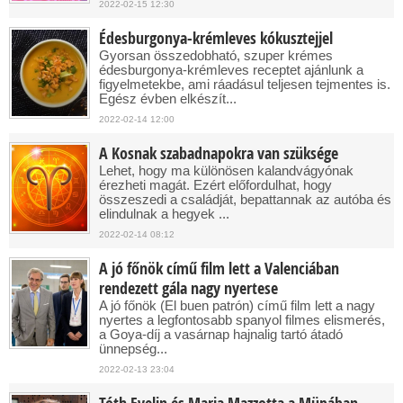
2022-02-15 12:30
Édesburgonya-krémleves kókusztejjel
Gyorsan összedobható, szuper krémes
édesburgonya-krémleves receptet ajánlunk a
figyelmetekbe, ami ráadásul teljesen tejmentes is.
Egész évben elkészít...
2022-02-14 12:00
A Kosnak szabadnapokra van szüksége
Lehet, hogy ma különösen kalandvágyónak
érezheti magát. Ezért előfordulhat, hogy
összeszedi a családját, bepattannak az autóba és
elindulnak a hegyek ...
2022-02-14 08:12
A jó főnök című film lett a Valenciában
rendezett gála nagy nyertese
A jó főnök (El buen patrón) című film lett a nagy
nyertes a legfontosabb spanyol filmes elismerés,
a Goya-díj a vasárnap hajnalig tartó átadó
ünnepség...
2022-02-13 23:04