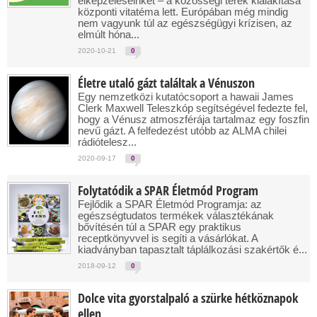
elképzeléseinket – a közösségi terek kialakítása
központi vitatéma lett. Európában még mindig
nem vagyunk túl az egészségügyi krízisen, az
elmúlt hóna...
2020-10-21
0
Életre utaló gázt találtak a Vénuszon
Egy nemzetközi kutatócsoport a hawaii James
Clerk Maxwell Teleszkóp segítségével fedezte fel,
hogy a Vénusz atmoszférája tartalmaz egy foszfin
nevű gázt. A felfedezést utóbb az ALMA chilei
rádiótelesz...
2020-09-17
0
Folytatódik a SPAR Életmód Program
Fejlődik a SPAR Életmód Programja: az
egészségtudatos termékek választékának
bővítésén túl a SPAR egy praktikus
receptkönyvvel is segíti a vásárlókat. A
kiadványban tapasztalt táplálkozási szakértők é...
2018-09-12
0
Dolce vita gyorstalpaló a szürke hétköznapok
ellen