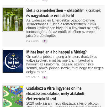
Élet a csemetekertben – oktatófilm kicsiknek
és nagyoknak az erdősítésről
Az Erdészeti és Energetikai Szaporítóanyag
Terméktanács "Élet a csemetekertben" című
oktató kisfilmjében hívja fel a figyelmet az erdők
fontosságára, és az erdők életében szerepet
játszó erdőtelepítés...
2021-03-23
0
Mihez kezdjen a holnappal a Mérleg?
Ön sokkal jobban rajong a hirtelen, drasztikus
változásokért, mint bármiért, ami távolról is
hasonlít az unalomra. Igazság szerint nincs
semmi, amitől jobban irtózik, mint hogy felesleges
dolgokra paz...
2021-02-15
0
Csatlakozz a Vitra ingyenes online
előadássorozatához, mely átalakult
élettereinkről szól
2020 radikálisan megváltoztatta a térről alkotott