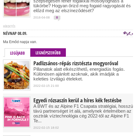
szépségesen fehér fogakkal mosolyoghass a
tükörbe? Hogyan őrizd meg fogaid ragyogását és
előzd meg az elszíneződését?
2016-04-08
0
HÍRDETÉS
NÉVNAP 08.09.
Ma Emőd napja van.
LEGNÉPSZERŰBB
LEGÚJABB
Padlizsános-répás rizstészta mogyoróval
Pillanatok alatt elkészíthető, energiadús fogás.
Különösen ajánlott azoknak, akik imádják a
keleties ízvilágú ételeket.
2022-02-15 21:00
Egyedi rózsaszín kerül a híres kék festésbe
A BWT és az Alpine F1 Csapata stratégiai, hosszú
távú partnerséget írt alá, amelynek értelmében az
osztrák víztechnológia cég 2022-től az Alpine F1
Te...
2022-02-15 18:02