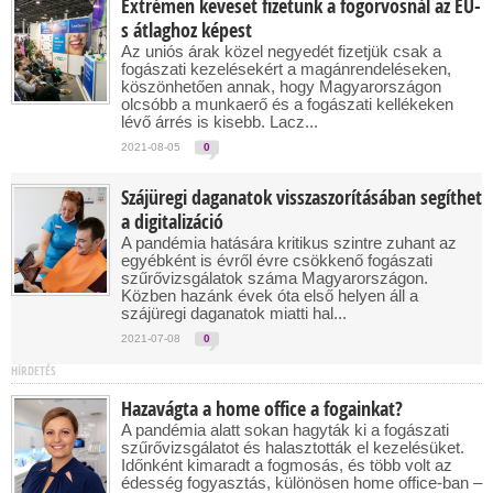
Extrémen keveset fizetünk a fogorvosnál az EU-
s átlaghoz képest
Az uniós árak közel negyedét fizetjük csak a
fogászati kezelésekért a magánrendeléseken,
köszönhetően annak, hogy Magyarországon
olcsóbb a munkaerő és a fogászati kellékeken
lévő árrés is kisebb. Lacz...
2021-08-05
0
Szájüregi daganatok visszaszorításában segíthet
a digitalizáció
A pandémia hatására kritikus szintre zuhant az
egyébként is évről évre csökkenő fogászati
szűrővizsgálatok száma Magyarországon.
Közben hazánk évek óta első helyen áll a
szájüregi daganatok miatti hal...
2021-07-08
0
HÍRDETÉS
Hazavágta a home office a fogainkat?
A pandémia alatt sokan hagyták ki a fogászati
szűrővizsgálatot és halasztották el kezelésüket.
Időnként kimaradt a fogmosás, és több volt az
édesség fogyasztás, különösen home office-ban –