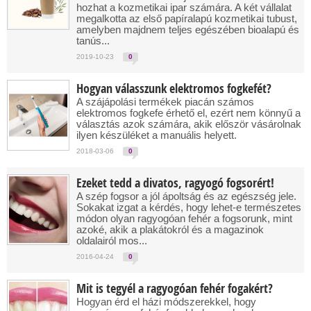
hozhat a kozmetikai ipar számára. A két vállalat
megalkotta az első papíralapú kozmetikai tubust,
amelyben majdnem teljes egészében bioalapú és
tanús...
2019-10-23
0
Hogyan válasszunk elektromos fogkefét?
A szájápolási termékek piacán számos
elektromos fogkefe érhető el, ezért nem könnyű a
választás azok számára, akik először vásárolnak
ilyen készüléket a manuális helyett.
2018-03-06
0
Ezeket tedd a divatos, ragyogó fogsorért!
A szép fogsor a jól ápoltság és az egészség jele.
Sokakat izgat a kérdés, hogy lehet-e természetes
módon olyan ragyogóan fehér a fogsorunk, mint
azoké, akik a plakátokról és a magazinok
oldalairól mos...
2016-04-24
0
Mit is tegyél a ragyogóan fehér fogakért?
Hogyan érd el házi módszerekkel, hogy