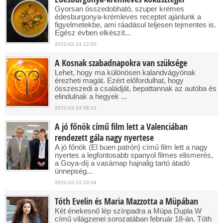
Gyorsan összedobható, szuper krémes
édesburgonya-krémleves receptet ajánlunk a
figyelmetekbe, ami ráadásul teljesen tejmentes is.
Egész évben elkészít...
2022-02-14 12:00
A Kosnak szabadnapokra van szüksége
Lehet, hogy ma különösen kalandvágyónak
érezheti magát. Ezért előfordulhat, hogy
összeszedi a családját, bepattannak az autóba és
elindulnak a hegyek ...
2022-02-14 08:12
A jó főnök című film lett a Valenciában
rendezett gála nagy nyertese
A jó főnök (El buen patrón) című film lett a nagy
nyertes a legfontosabb spanyol filmes elismerés,
a Goya-díj a vasárnap hajnalig tartó átadó
ünnepség...
2022-02-13 23:04
Tóth Evelin és Maria Mazzotta a Müpában
Két énekesnő lép színpadra a Müpa Dupla W
című világzenei sorozatában február 18-án. Tóth