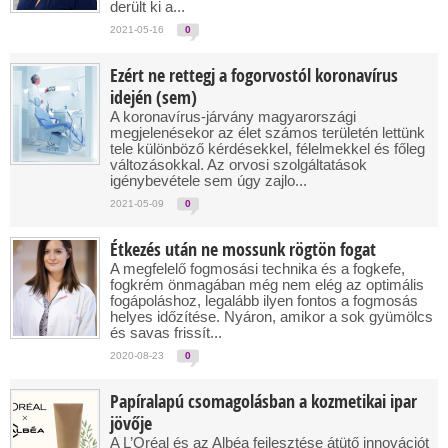
derült ki a...
2021-05-16
0
Ezért ne rettegj a fogorvostól koronavírus
idején (sem)
A koronavírus-járvány magyarországi
megjelenésekor az élet számos területén lettünk
tele különböző kérdésekkel, félelmekkel és főleg
változásokkal. Az orvosi szolgáltatások
igénybevétele sem úgy zajlo...
2021-05-09
0
Étkezés után ne mossunk rögtön fogat
A megfelelő fogmosási technika és a fogkefe,
fogkrém önmagában még nem elég az optimális
fogápoláshoz, legalább ilyen fontos a fogmosás
helyes időzítése. Nyáron, amikor a sok gyümölcs
és savas frissít...
2020-08-23
0
Papíralapú csomagolásban a kozmetikai ipar
jövője
A L’Oréal és az Albéa fejlesztése átütő innovációt