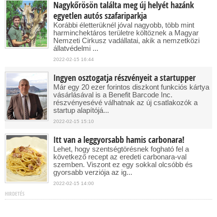
Nagykőrösön találta meg új helyét hazánk
egyetlen autós szafariparkja
Korábbi életterüknél jóval nagyobb, több mint
harminchektáros területre költöznek a Magyar
Nemzeti Cirkusz vadállatai, akik a nemzetközi
állatvédelmi ...
2022-02-15 16:44
Ingyen osztogatja részvényeit a startupper
Már egy 20 ezer forintos diszkont funkciós kártya
vásárlásával is a Benefit Barcode Inc.
részvényesévé válhatnak az új csatlakozók a
startup alapítójá...
2022-02-15 15:10
Itt van a leggyorsabb hamis carbonara!
Lehet, hogy szentségtörésnek fogható fel a
következő recept az eredeti carbonara-val
szemben. Viszont ez egy sokkal olcsóbb és
gyorsabb verziója az ig...
2022-02-15 14:00
HIRDETÉS