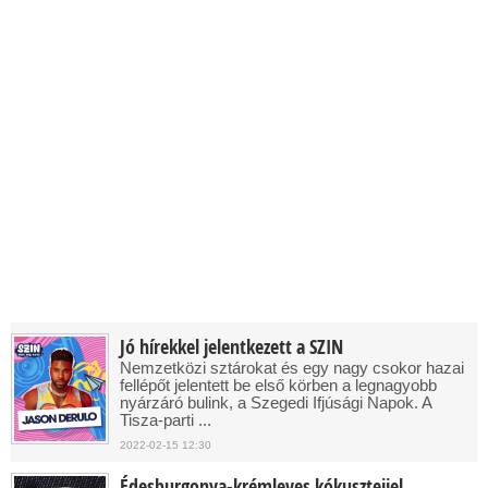
Jó hírekkel jelentkezett a SZIN
Nemzetközi sztárokat és egy nagy csokor hazai
fellépőt jelentett be első körben a legnagyobb
nyárzáró bulink, a Szegedi Ifjúsági Napok. A
Tisza-parti ...
2022-02-15 12:30
Édesburgonya-krémleves kókusztejjel