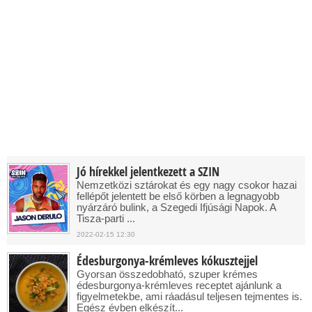
Jó hírekkel jelentkezett a SZIN
Nemzetközi sztárokat és egy nagy csokor hazai
fellépőt jelentett be első körben a legnagyobb
nyárzáró bulink, a Szegedi Ifjúsági Napok. A
Tisza-parti ...
2022-02-15 12:30
Édesburgonya-krémleves kókusztejjel
Gyorsan összedobható, szuper krémes
édesburgonya-krémleves receptet ajánlunk a
figyelmetekbe, ami ráadásul teljesen tejmentes is.
Egész évben elkészít...