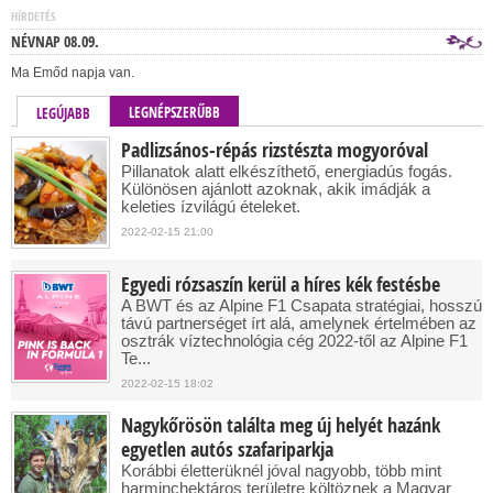
HÍRDETÉS
NÉVNAP 08.09.
Ma Emőd napja van.
LEGNÉPSZERŰBB
LEGÚJABB
Padlizsános-répás rizstészta mogyoróval
Pillanatok alatt elkészíthető, energiadús fogás.
Különösen ajánlott azoknak, akik imádják a
keleties ízvilágú ételeket.
2022-02-15 21:00
Egyedi rózsaszín kerül a híres kék festésbe
A BWT és az Alpine F1 Csapata stratégiai, hosszú
távú partnerséget írt alá, amelynek értelmében az
osztrák víztechnológia cég 2022-től az Alpine F1
Te...
2022-02-15 18:02
Nagykőrösön találta meg új helyét hazánk
egyetlen autós szafariparkja
Korábbi életterüknél jóval nagyobb, több mint
harminchektáros területre költöznek a Magyar