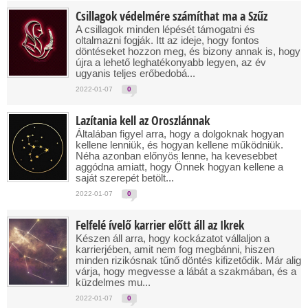
Csillagok védelmére számíthat ma a Szűz
A csillagok minden lépését támogatni és
oltalmazni fogják. Itt az ideje, hogy fontos
döntéseket hozzon meg, és bizony annak is, hogy
újra a lehető leghatékonyabb legyen, az év
ugyanis teljes erőbedobá...
2022-01-07
0
Lazítania kell az Oroszlánnak
Általában figyel arra, hogy a dolgoknak hogyan
kellene lenniük, és hogyan kellene működniük.
Néha azonban előnyös lenne, ha kevesebbet
aggódna amiatt, hogy Önnek hogyan kellene a
saját szerepét betölt...
2022-01-07
0
Felfelé ívelő karrier előtt áll az Ikrek
Készen áll arra, hogy kockázatot vállaljon a
karrierjében, amit nem fog megbánni, hiszen
minden rizikósnak tűnő döntés kifizetődik. Már alig
várja, hogy megvesse a lábát a szakmában, és a
küzdelmes mu...
2022-01-07
0