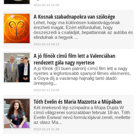
2022-02-14 12:00
A Kosnak szabadnapokra van szüksége
Lehet, hogy ma különösen kalandvágyónak
érezheti magát. Ezért előfordulhat, hogy
összeszedi a családját, bepattannak az autóba és
elindulnak a hegyek ...
2022-02-14 08:12
A jó főnök című film lett a Valenciában
rendezett gála nagy nyertese
A jó főnök (El buen patrón) című film lett a nagy
nyertes a legfontosabb spanyol filmes elismerés,
a Goya-díj a vasárnap hajnalig tartó átadó
ünnepség...
2022-02-13 23:04
Tóth Evelin és Maria Mazzotta a Müpában
Két énekesnő lép színpadra a Müpa Dupla W
című világzenei sorozatában február 18-án. Tóth
Evelin Ewiwa! nevű formációjával zenél, mellette
az olasz Ma...
2022-02-13 21:48