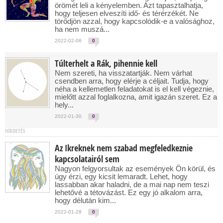
örömét leli a kényelemben. Azt tapasztalhatja,
hogy teljesen elveszíti idő- és térérzékét. Ne
törődjön azzal, hogy kapcsolódik-e a valósághoz,
ha nem muszá...
2022-02-08
0
Túlterhelt a Rák, pihennie kell
Nem szereti, ha visszatartják. Nem várhat
csendben arra, hogy elérje a céljait. Tudja, hogy
néha a kellemetlen feladatokat is el kell végeznie,
mielőtt azzal foglalkozna, amit igazán szeret. Ez a
hely...
2022-01-30
0
HÍRDETÉS
Az Ikreknek nem szabad megfeledkeznie
kapcsolatairól sem
Nagyon felgyorsultak az események Ön körül, és
úgy érzi, egy kicsit lemaradt. Lehet, hogy
lassabban akar haladni, de a mai nap nem teszi
lehetővé a tétovázást. Ez egy jó alkalom arra,
hogy délután kim...
2022-01-28
0