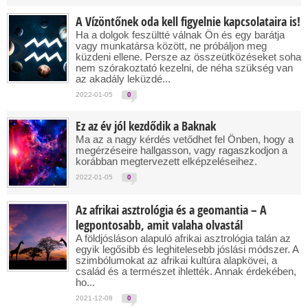
A Vízöntőnek oda kell figyelnie kapcsolataira is!
Ha a dolgok feszültté válnak Ön és egy barátja
vagy munkatársa között, ne próbáljon meg
küzdeni ellene. Persze az összeütközéseket soha
nem szórakoztató kezelni, de néha szükség van
az akadály leküzdé...
2022-01-05
0
Ez az év jól kezdődik a Baknak
Ma az a nagy kérdés vetődhet fel Önben, hogy a
megérzéseire hallgasson, vagy ragaszkodjon a
korábban megtervezett elképzeléseihez.
2022-01-05
0
Az afrikai asztrológia és a geomantia – A
legpontosabb, amit valaha olvastál
A földjósláson alapuló afrikai asztrológia talán az
egyik legősibb és leghitelesebb jóslási módszer. A
szimbólumokat az afrikai kultúra alapkövei, a
család és a természet ihlették. Annak érdekében,
ho...
2021-12-08
0