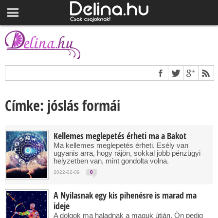
Címke: jóslás formái
Kellemes meglepetés érheti ma a Bakot
Ma kellemes meglepetés érheti. Esély van
ugyanis arra, hogy rájön, sokkal jobb pénzügyi
helyzetben van, mint gondolta volna.
2022-02-09
0
A Nyilasnak egy kis pihenésre is marad ma
ideje
A dolgok ma haladnak a maguk útján, Ön pedig