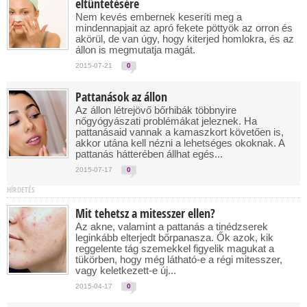
eltűntetésére
Nem kevés embernek keseríti meg a
mindennapjait az apró fekete pöttyök az orron és
akörül, de van úgy, hogy kiterjed homlokra, és az
állon is megmutatja magát.
2015-07-21
0
Pattanások az állon
Az állon létrejövő bőrhibák többnyire
nőgyógyászati problémákat jeleznek. Ha
pattanásaid vannak a kamaszkort követően is,
akkor utána kell nézni a lehetséges okoknak. A
pattanás hátterében állhat egés...
2015-07-17
0
HÍRDETÉS
Mit tehetsz a mitesszer ellen?
Az akne, valamint a pattanás a tinédzserek
leginkább elterjedt bőrpanasza. Ők azok, kik
reggelente tág szemekkel figyelik magukat a
tükörben, hogy még látható-e a régi mitesszer,
vagy keletkezett-e új...
2015-04-17
0