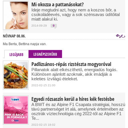
Mi okozza a pattanásokat?
Ideje megtudni azt, hogy nem a koszos bőr, a
csokoládéevés, vagy a sok szénsavas üdítőital
miatt alakul ki.
2014-09-29
0
NÉVNAP 08.06.
Ma Berta, Bettina napja van.
LEGNÉPSZERŰBB
LEGÚJABB
Padlizsános-répás rizstészta mogyoróval
Pillanatok alatt elkészíthető, energiadús fogás.
Különösen ajánlott azoknak, akik imádják a
keleties ízvilágú ételeket.
2022-02-15 21:00
Egyedi rózsaszín kerül a híres kék festésbe
A BWT és az Alpine F1 Csapata stratégiai, hosszú
távú partnerséget írt alá, amelynek értelmében az
osztrák víztechnológia cég 2022-től az Alpine F1
Te...
2022-02-15 18:02