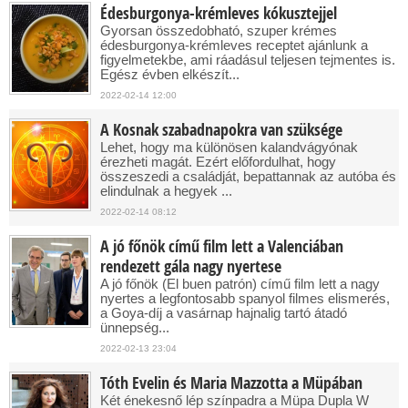
Édesburgonya-krémleves kókusztejjel
Gyorsan összedobható, szuper krémes
édesburgonya-krémleves receptet ajánlunk a
figyelmetekbe, ami ráadásul teljesen tejmentes is.
Egész évben elkészít...
2022-02-14 12:00
A Kosnak szabadnapokra van szüksége
Lehet, hogy ma különösen kalandvágyónak
érezheti magát. Ezért előfordulhat, hogy
összeszedi a családját, bepattannak az autóba és
elindulnak a hegyek ...
2022-02-14 08:12
A jó főnök című film lett a Valenciában
rendezett gála nagy nyertese
A jó főnök (El buen patrón) című film lett a nagy
nyertes a legfontosabb spanyol filmes elismerés,
a Goya-díj a vasárnap hajnalig tartó átadó
ünnepség...
2022-02-13 23:04
Tóth Evelin és Maria Mazzotta a Müpában
Két énekesnő lép színpadra a Müpa Dupla W