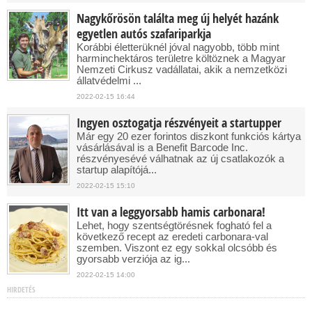
Nagykőrösön találta meg új helyét hazánk
egyetlen autós szafariparkja
Korábbi életterüknél jóval nagyobb, több mint
harminchektáros területre költöznek a Magyar
Nemzeti Cirkusz vadállatai, akik a nemzetközi
állatvédelmi ...
2022-02-15 16:44
Ingyen osztogatja részvényeit a startupper
Már egy 20 ezer forintos diszkont funkciós kártya
vásárlásával is a Benefit Barcode Inc.
részvényesévé válhatnak az új csatlakozók a
startup alapítójá...
2022-02-15 15:10
Itt van a leggyorsabb hamis carbonara!
Lehet, hogy szentségtörésnek fogható fel a
következő recept az eredeti carbonara-val
szemben. Viszont ez egy sokkal olcsóbb és
gyorsabb verziója az ig...
2022-02-15 14:00
HIRDETÉS