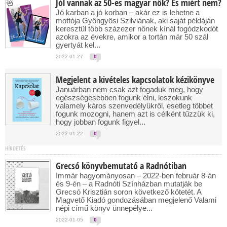
Jól vannak az 50-es magyar nők? És miért nem?
Jó karban a jó korban – akár ez is lehetne a
mottója Gyöngyösi Szilviának, aki saját példáján
keresztül több százezer nőnek kínál fogódzkodót
azokra az évekre, amikor a tortán már 50 szál
gyertyát kel...
2022-01-27
0
Megjelent a kivételes kapcsolatok kézikönyve
Januárban nem csak azt fogaduk meg, hogy
egészségesebben fogunk élni, leszokunk
valamely káros szenvedélyükről, esetleg többet
fogunk mozogni, hanem azt is célként tűzzük ki,
hogy jobban fogunk figyel...
2022-01-22
0
HÍRDETÉS
Grecsó könyvbemutató a Radnótiban
Immár hagyományosan – 2022-ben február 8-án
és 9-én – a Radnóti Színházban mutatják be
Grecsó Krisztián soron következő kötetét. A
Magvető Kiadó gondozásában megjelenő Valami
népi című könyv ünnepélye...
2022-01-05
0