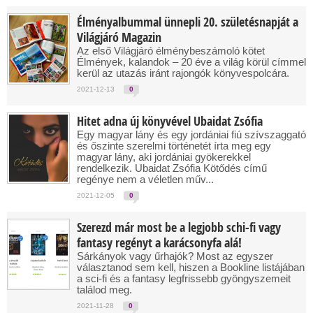
Élményalbummal ünnepli 20. születésnapját a
Világjáró Magazin
Az első Világjáró élménybeszámoló kötet
Élmények, kalandok – 20 éve a világ körül címmel
kerül az utazás iránt rajongók könyvespolcára.
2021-12-13
0
Hitet adna új könyvével Ubaidat Zsófia
Egy magyar lány és egy jordániai fiú szívszaggató
és őszinte szerelmi történetét írta meg egy
magyar lány, aki jordániai gyökerekkel
rendelkezik. Ubaidat Zsófia Kötődés című
regénye nem a véletlen műv...
2021-12-05
0
Szerezd már most be a legjobb schi-fi vagy
fantasy regényt a karácsonyfa alá!
Sárkányok vagy űrhajók? Most az egyszer
választanod sem kell, hiszen a Bookline listájában
a sci-fi és a fantasy legfrissebb gyöngyszemeit
találod meg.
2021-11-28
0