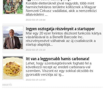
Korábbi életterüknél jóval nagyobb, több mint
harminchektáros területre költöznek a Magyar
Nemzeti Cirkusz vadállatai, akik a nemzetközi
állatvédelmi ...
2022-02-15 16:44
Ingyen osztogatja részvényeit a startupper
Már egy 20 ezer forintos diszkont funkciós kártya
vásárlásával is a Benefit Barcode Inc.
részvényesévé válhatnak az új csatlakozók a
startup alapítójá...
2022-02-15 15:10
Itt van a leggyorsabb hamis carbonara!
Lehet, hogy szentségtörésnek fogható fel a
következő recept az eredeti carbonara-val
szemben. Viszont ez egy sokkal olcsóbb és
gyorsabb verziója az ig...
2022-02-15 14:00
HIRDETÉS