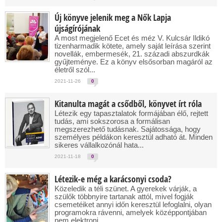
Új könyve jelenik meg a Nők Lapja
újságírójának
A most megjelenő Ecet és méz V. Kulcsár Ildikó
tizenharmadik kötete, amely saját leírása szerint
novellák, embermesék, 21. századi abszurdkák
gyűjteménye. Ez a könyv elsősorban magáról az
életről szól...
2021-11-26
0
Kitanulta magát a csődből, könyvet írt róla
Létezik egy tapasztalatok formájában élő, rejtett
tudás, ami sokszorosa a formálisan
megszerezhető tudásnak. Sajátossága, hogy
személyes példákon keresztül adható át. Minden
sikeres vállalkozónál hata...
2021-11-18
0
Létezik-e még a karácsonyi csoda?
Közeledik a téli szünet. A gyerekek várják, a
szülők többnyire tartanak attól, mivel fogják
csemetéiket annyi időn keresztül lefoglalni, olyan
programokra rávenni, amelyek középpontjában
nem elektroni...