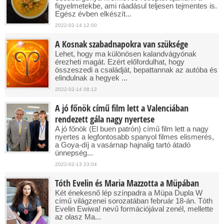
figyelmetekbe, ami ráadásul teljesen tejmentes is.
Egész évben elkészít...
2022-02-14 12:00
A Kosnak szabadnapokra van szüksége
Lehet, hogy ma különösen kalandvágyónak
érezheti magát. Ezért előfordulhat, hogy
összeszedi a családját, bepattannak az autóba és
elindulnak a hegyek ...
2022-02-14 08:12
A jó főnök című film lett a Valenciában
rendezett gála nagy nyertese
A jó főnök (El buen patrón) című film lett a nagy
nyertes a legfontosabb spanyol filmes elismerés,
a Goya-díj a vasárnap hajnalig tartó átadó
ünnepség...
2022-02-13 23:04
Tóth Evelin és Maria Mazzotta a Müpában
Két énekesnő lép színpadra a Müpa Dupla W
című világzenei sorozatában február 18-án. Tóth
Evelin Ewiwa! nevű formációjával zenél, mellette
az olasz Ma...