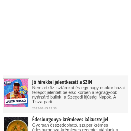
Jó hírekkel jelentkezett a SZIN
Nemzetközi sztárokat és egy nagy csokor hazai
fellépőt jelentett be első körben a legnagyobb
nyárzáró bulink, a Szegedi Ifjúsági Napok. A
Tisza-parti ...
2022-02-15 12:30
Édesburgonya-krémleves kókusztejjel
Gyorsan összedobható, szuper krémes
édesburgonya-krémleves receptet ajánlunk a