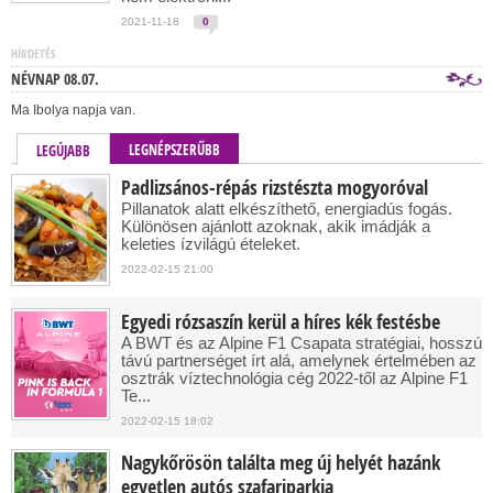
2021-11-18
0
HÍRDETÉS
NÉVNAP 08.07.
Ma Ibolya napja van.
LEGNÉPSZERŰBB
LEGÚJABB
Padlizsános-répás rizstészta mogyoróval
Pillanatok alatt elkészíthető, energiadús fogás.
Különösen ajánlott azoknak, akik imádják a
keleties ízvilágú ételeket.
2022-02-15 21:00
Egyedi rózsaszín kerül a híres kék festésbe
A BWT és az Alpine F1 Csapata stratégiai, hosszú
távú partnerséget írt alá, amelynek értelmében az
osztrák víztechnológia cég 2022-től az Alpine F1
Te...
2022-02-15 18:02
Nagykőrösön találta meg új helyét hazánk
egyetlen autós szafariparkja