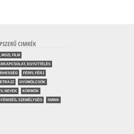
PSZERŰ CIMKÉK
, MOZI, FILM
ÁRKAPCSOLAT, EGYÜTTÉLÉS
ERHESSÉG
FÉRFI, FÉRJ
LETRAJZ
GYÜMÖLCSÖK
V, NEVEK
KÖRMÖK
YÉNISÉG, SZEMÉLYSÉG
SMINK