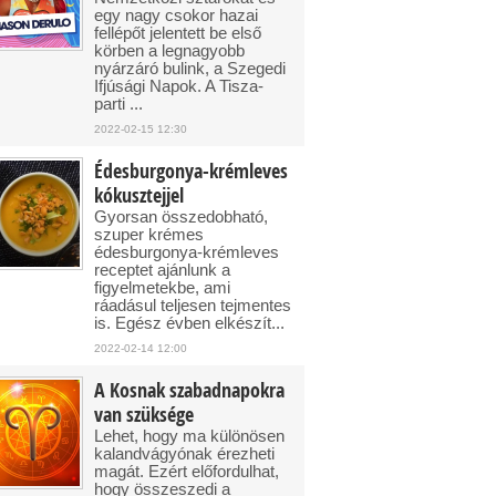
egy nagy csokor hazai
fellépőt jelentett be első
körben a legnagyobb
nyárzáró bulink, a Szegedi
Ifjúsági Napok. A Tisza-
parti ...
2022-02-15 12:30
Édesburgonya-krémleves
kókusztejjel
Gyorsan összedobható,
szuper krémes
édesburgonya-krémleves
receptet ajánlunk a
figyelmetekbe, ami
ráadásul teljesen tejmentes
is. Egész évben elkészít...
2022-02-14 12:00
A Kosnak szabadnapokra
van szüksége
Lehet, hogy ma különösen
kalandvágyónak érezheti
magát. Ezért előfordulhat,
hogy összeszedi a