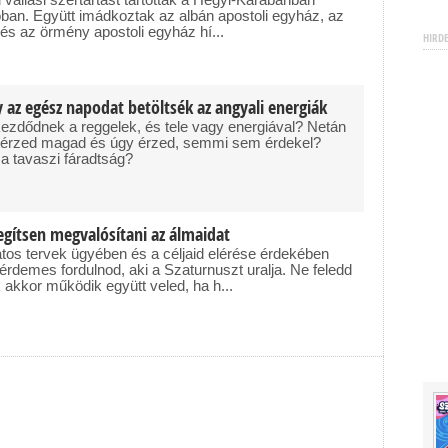
ióban. Együtt imádkoztak az albán apostoli egyház, az
és az örmény apostoli egyház hí...
HIRD
y az egész napodat betöltsék az angyali energiák
zdődnek a reggelek, és tele vagy energiával? Netán
k érzed magad és úgy érzed, semmi sem érdekel?
 a tavaszi fáradtság?
segítsen megvalósítani az álmaidat
os tervek ügyében és a céljaid elérése érdekében
érdemes fordulnod, aki a Szaturnuszt uralja. Ne feledd
 akkor működik együtt veled, ha h...