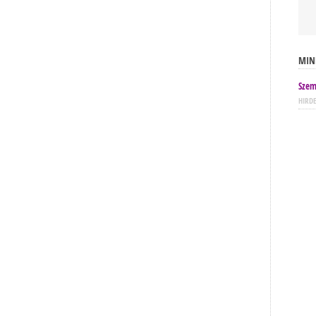
MIN
Szem
HIRD