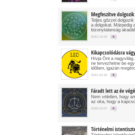
Megfeszítve dolgozik
Teljes gőzzel dolgozik 
a dolgokat. Márpedig 
bizonytalanság akadály
2021-12-03
0
Kikapcsolódásra vágy
Hívja Önt a nagyvilág
ne tervezhetne be egy
időben, igazán megérd
2021-10-16
0
Fáradt lett az év vég
Nem véletlen, hogy an
az oka, hogy a kapcsol
2020-12-07
0
Történelmi istentisz
Történelmi jelentőségű