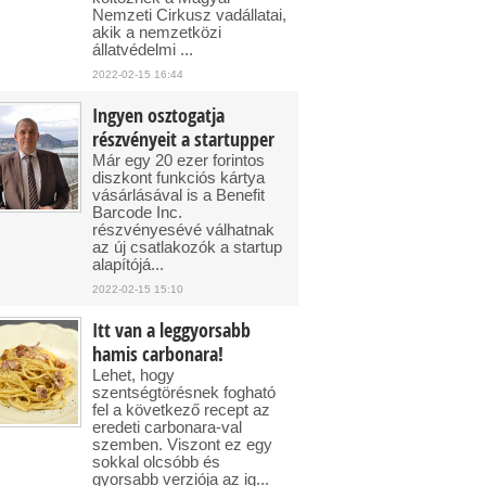
Nemzeti Cirkusz vadállatai,
akik a nemzetközi
állatvédelmi ...
2022-02-15 16:44
Ingyen osztogatja
részvényeit a startupper
Már egy 20 ezer forintos
diszkont funkciós kártya
vásárlásával is a Benefit
Barcode Inc.
részvényesévé válhatnak
az új csatlakozók a startup
alapítójá...
2022-02-15 15:10
Itt van a leggyorsabb
hamis carbonara!
Lehet, hogy
szentségtörésnek fogható
fel a következő recept az
eredeti carbonara-val
szemben. Viszont ez egy
sokkal olcsóbb és
gyorsabb verziója az ig...