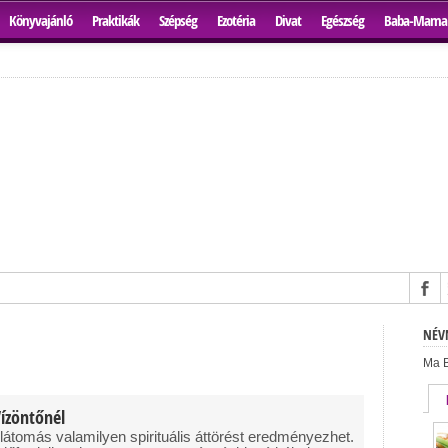
Könyvajánló
Praktikák
Szépség
Ezotéria
Divat
Egészség
Baba-Mama
NÉVN
Ma B
Vízöntőnél
átomás valamilyen spirituális áttörést eredményezhet.