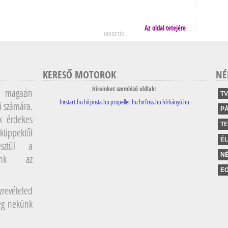
Az oldal tetejére
HIRDETÉS
KERESŐ MOTOROK
NÉ
Híreinket szemléző oldlak:
magazin
TV
hirstart.hu
hírposta.hu
propeller.hu
hirfriss.hu
hírhányó.hu
i számára.
P
k érdekes
T
ktippektől
É
sztül a
NÉ
lunk az
EG
revételed
meg nekünk