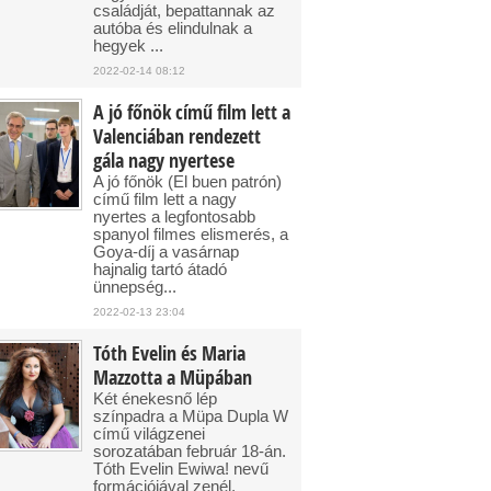
családját, bepattannak az
autóba és elindulnak a
hegyek ...
2022-02-14 08:12
A jó főnök című film lett a
Valenciában rendezett
gála nagy nyertese
A jó főnök (El buen patrón)
című film lett a nagy
nyertes a legfontosabb
spanyol filmes elismerés, a
Goya-díj a vasárnap
hajnalig tartó átadó
ünnepség...
2022-02-13 23:04
Tóth Evelin és Maria
Mazzotta a Müpában
Két énekesnő lép
színpadra a Müpa Dupla W
című világzenei
sorozatában február 18-án.
Tóth Evelin Ewiwa! nevű
formációjával zenél,