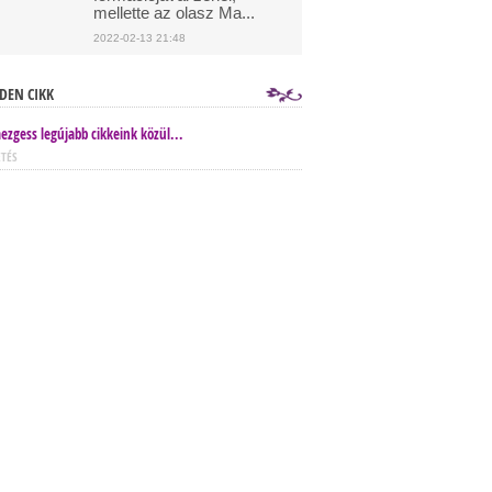
mellette az olasz Ma...
2022-02-13 21:48
DEN CIKK
ezgess legújabb cikkeink közül...
ETÉS