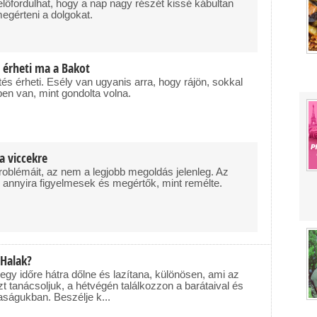
őfordulhat, hogy a nap nagy részét kissé kábultan
megérteni a dolgokat.
 érheti ma a Bakot
s érheti. Esély van ugyanis arra, hogy rájön, sokkal
en van, mint gondolta volna.
a viccekre
roblémáit, az nem a legjobb megoldás jelenleg. Az
annyira figyelmesek és megértők, mint remélte.
 Halak?
 egy időre hátra dőlne és lazítana, különösen, ami az
. Azt tanácsoljuk, a hétvégén találkozzon a barátaival és
aságukban. Beszélje k...