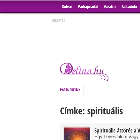
Bulvár
Párkapcsolat
Gasztro
Szabadidő
HIRDETÉS
PARTNEREINK
Címke: spirituális
Spirituális áttörés a 
Egy heves álom vagy l