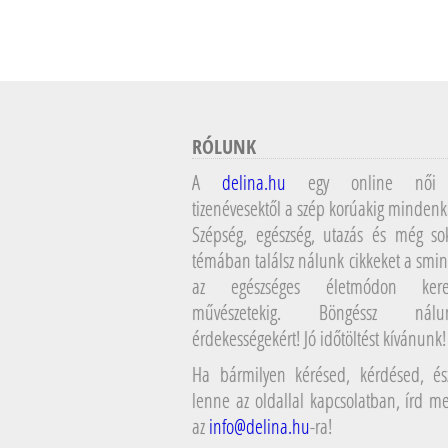
RÓLUNK
A
delina.hu
egy online női 
tizenévesektől a szép korúakig mindenk
Szépség, egészség, utazás és még so
témában találsz nálunk cikkeket a smin
az egészséges életmódon kere
művészetekig. Böngéssz ná
érdekességekért! Jó időtöltést kívánunk!
Ha bármilyen kérésed, kérdésed, ész
lenne az oldallal kapcsolatban, írd 
az
info@delina.hu
-ra!