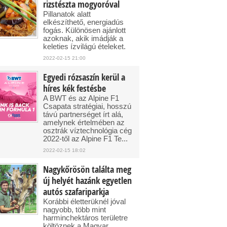
rizstészta mogyoróval
Pillanatok alatt
elkészíthető, energiadús
fogás. Különösen ajánlott
azoknak, akik imádják a
keleties ízvilágú ételeket.
2022-02-15 21:00
Egyedi rózsaszín kerül a
híres kék festésbe
A BWT és az Alpine F1
Csapata stratégiai, hosszú
távú partnerséget írt alá,
amelynek értelmében az
osztrák víztechnológia cég
2022-től az Alpine F1 Te...
2022-02-15 18:02
Nagykőrösön találta meg
új helyét hazánk egyetlen
autós szafariparkja
Korábbi életterüknél jóval
nagyobb, több mint
harminchektáros területre
költöznek a Magyar