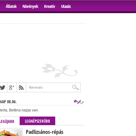
Állatok
Növények
Kreatív
Utazás
AP 08.06.
erta, Bettina napja van.
LEGNÉPSZERŰBB
LEGÚJABB
Padlizsános-répás