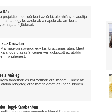
 a Rák
a projektjein, de időnként az önbizalomhiány lelassítja
a mai nap egyike azoknak a napoknak, amikor a
ozhatja a fejlődését.
ik az Oroszlán
. Már nagyon sóvárog egy kis kiruccanás után. Miért
 kalandos utazást? Keményen dolgozott az utóbbi
emli a pihenést.
ére a Mérleg
nyira fáradtnak és nyúzottnak érzi magát. Ennek az
ataiba rengeteg érzelmet fektetett az utóbbi időben.
telet Hegyi-Karabahban
 vallási szertartást tartottak a Hegyi-Karabahban