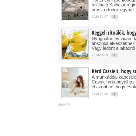
található Kalbajar rég
orosz ortodox egyház 
2020-12-07
0
Reggeli rituálék, hog
Nyugodtan és vidám ke
abszolút elveszettne
Vagy ledönt a lábadról
2019-04-29
0
Kérd Cassielt, hogy 
A munkáddal kapcsolat
Cassiel arkangyalhoz 
el azonban, hogy csak
2019-04-29
0
HÍRDETÉS