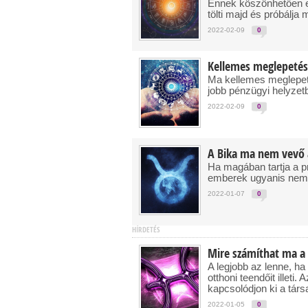
Ennek köszönhetően el
tölti majd és próbálja 
2022-02-09
0
Kellemes meglepetés
Ma kellemes meglepeté
jobb pénzügyi helyzetb
2022-02-09
0
A Bika ma nem vevő 
Ha magában tartja a p
emberek ugyanis nem 
2022-01-07
0
HÍRDETÉS
Mire számíthat ma a
A legjobb az lenne, ha
otthoni teendőit illeti
kapcsolódjon ki a társ
2022-01-05
0