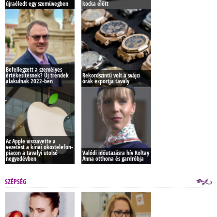
újraéledt egy szemüvegben
kocka előtt
Befellegzett a személyes
értékesítésnek? Új trendek
Rekordszintű volt a svájci
alakulnak 2022-ben
órák exportja tavaly
Az Apple visszavette a
vezetést a kínai okostelefon-
piacon a tavalyi utolsó
Valódi időutazásra hív Koltay
negyedévben
Anna otthona és gardróbja
SZÉPSÉG