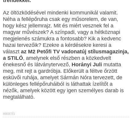
trendekkel.
Az öltözködésével mindenki kommunikál valamit.
Néha a fellépőruha csak egy műsorelem, de van,
hogy kész jellemrajz. Mit és miért vesznek fel a
magyar művészek? A színpadi, vagy a hétköznapi
megjelenés számukra a fontosabb? Kik a kedvenc
hazai tervezőik? Ezekre a kérdésekre keresi a
választ
az M2 Petőfi TV vadonatúj stílusmagazinja,
a STILÓ
, amelynek első részben a közkedvelt
énekesnő és látványtervező,
Horányi Juli
mutatta
meg, mit rejt a gardróbja. Előkerült a féltve őrzött
esküvői ruhája, amelyet Sármán Nóra tervezett, de
különleges fellépőruháiból is láthattak ízelítőt a
nézők, amelyek között egy igen személyes darab is
megtalálható.
HIRDETÉS