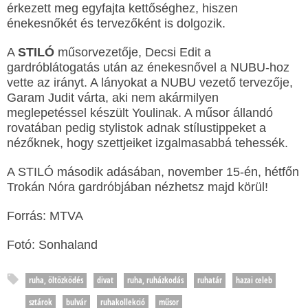
érkezett meg egyfajta kettőséghez, hiszen
énekesnőkét és tervezőként is dolgozik.
A
STILÓ
műsorvezetője, Decsi Edit a
gardróblátogatás után az énekesnővel a NUBU-hoz
vette az irányt. A lányokat a NUBU vezető tervezője,
Garam Judit várta, aki nem akármilyen
meglepetéssel készült Youlinak. A műsor állandó
rovatában pedig stylistok adnak stílustippeket a
nézőknek, hogy szettjeiket izgalmasabbá tehessék.
A STILÓ második adásában, november 15-én, hétfőn
Trokán Nóra gardróbjában nézhetsz majd körül!
Forrás: MTVA
Fotó: Sonhaland
ruha, öltözködés
divat
ruha, ruházkodás
ruhatár
hazai celeb
sztárok
bulvár
ruhakollekció
műsor