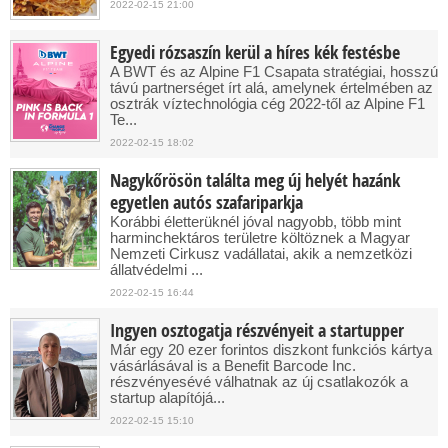
2022-02-15 21:00
Egyedi rózsaszín kerül a híres kék festésbe
A BWT és az Alpine F1 Csapata stratégiai, hosszú
távú partnerséget írt alá, amelynek értelmében az
osztrák víztechnológia cég 2022-től az Alpine F1
Te...
2022-02-15 18:02
Nagykőrösön találta meg új helyét hazánk
egyetlen autós szafariparkja
Korábbi életterüknél jóval nagyobb, több mint
harminchektáros területre költöznek a Magyar
Nemzeti Cirkusz vadállatai, akik a nemzetközi
állatvédelmi ...
2022-02-15 16:44
Ingyen osztogatja részvényeit a startupper
Már egy 20 ezer forintos diszkont funkciós kártya
vásárlásával is a Benefit Barcode Inc.
részvényesévé válhatnak az új csatlakozók a
startup alapítójá...
2022-02-15 15:10