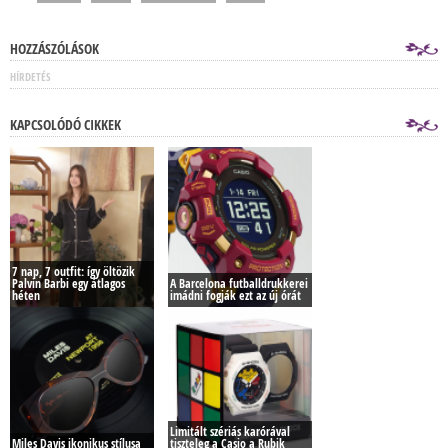
HOZZÁSZÓLÁSOK
HÍRDETÉS
KAPCSOLÓDÓ CIKKEK
7 nap, 7 outfit: így öltözik
Palvin Barbi egy átlagos
A Barcelona futballdrukkerei
héten
imádni fogják ezt az új órát
Limitált szériás karórával
Miles Davis ikonikus stílusa
tiszteleg a Casio a Rubik