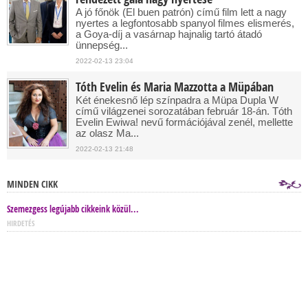
A jó főnök (El buen patrón) című film lett a nagy
nyertes a legfontosabb spanyol filmes elismerés,
a Goya-díj a vasárnap hajnalig tartó átadó
ünnepség...
2022-02-13 23:04
Tóth Evelin és Maria Mazzotta a Müpában
Két énekesnő lép színpadra a Müpa Dupla W
című világzenei sorozatában február 18-án. Tóth
Evelin Ewiwa! nevű formációjával zenél, mellette
az olasz Ma...
2022-02-13 21:48
MINDEN CIKK
Szemezgess legújabb cikkeink közül...
HIRDETÉS