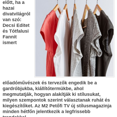
előtt, ha a
hazai
divatvilágról
van szó:
Decsi Editet
és Tótfalusi
Fannit
ismert
előadóművészek és tervezők engedik be a
gardróbjukba, kiállítótermükbe, ahol
megmutatják, hogyan alakítják ki stílusukat,
milyen szempontok szerint választanak ruhát és
kiegészítőket. Az M2 Petőfi TV új stílusmagazinja
minden hétfőn jelentkezik a legfrissebb