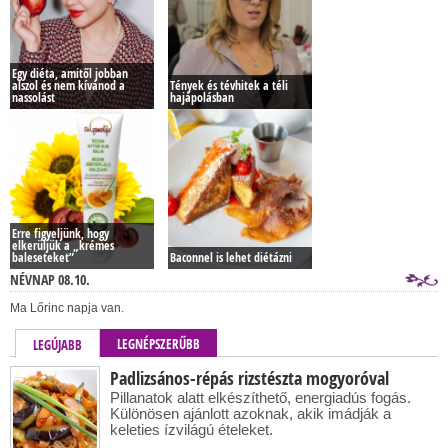
Egy diéta, amitől jobban
alszol és nem kívánod a
Tények és tévhitek a téli
nassolást
hajápolásban
Erre figyeljünk, hogy
elkerüljük a „krémes
baleseteket”
Baconnel is lehet diétázni
NÉVNAP 08.10.
Ma Lőrinc napja van.
LEGNÉPSZERŰBB
LEGÚJABB
Padlizsános-répás rizstészta mogyoróval
Pillanatok alatt elkészíthető, energiadús fogás.
Különösen ajánlott azoknak, akik imádják a
keleties ízvilágú ételeket.