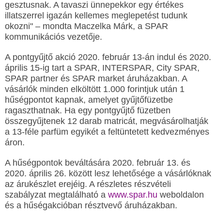
gesztusnak. A tavaszi ünnepekkor egy értékes
illatszerrel igazán kellemes meglepetést tudunk
okozni" – mondta Maczelka Márk, a SPAR
kommunikációs vezetője.
A pontgyűjtő akció 2020. február 13-án indul és 2020.
április 15-ig tart a SPAR, INTERSPAR, City SPAR,
SPAR partner és SPAR market áruházakban. A
vásárlók minden elköltött 1.000 forintjuk után 1
hűségpontot kapnak, amelyet gyűjtőfüzetbe
ragaszthatnak. Ha egy pontgyűjtő füzetben
összegyűjtenek 12 darab matricát, megvásárolhatják
a 13-féle parfüm egyikét a feltüntetett kedvezményes
áron.
A hűségpontok beváltására 2020. február 13. és
2020. április 26. között lesz lehetősége a vásárlóknak
az árukészlet erejéig. A részletes részvételi
szabályzat megtalálható a
www.spar.hu
weboldalon
és a hűségakcióban résztvevő áruházakban.