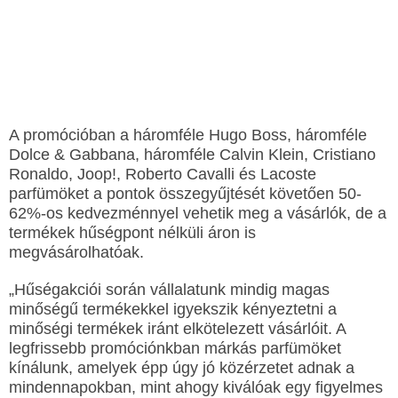
A promócióban a háromféle Hugo Boss, háromféle
Dolce & Gabbana, háromféle Calvin Klein, Cristiano
Ronaldo, Joop!, Roberto Cavalli és Lacoste
parfümöket a pontok összegyűjtését követően 50-
62%-os kedvezménnyel vehetik meg a vásárlók, de a
termékek hűségpont nélküli áron is
megvásárolhatóak.
„Hűségakciói során vállalatunk mindig magas
minőségű termékekkel igyekszik kényeztetni a
minőségi termékek iránt elkötelezett vásárlóit. A
legfrissebb promóciónkban márkás parfümöket
kínálunk, amelyek épp úgy jó közérzetet adnak a
mindennapokban, mint ahogy kiválóak egy figyelmes