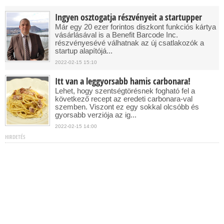
Ingyen osztogatja részvényeit a startupper
Már egy 20 ezer forintos diszkont funkciós kártya
vásárlásával is a Benefit Barcode Inc.
részvényesévé válhatnak az új csatlakozók a
startup alapítójá...
2022-02-15 15:10
Itt van a leggyorsabb hamis carbonara!
Lehet, hogy szentségtörésnek fogható fel a
következő recept az eredeti carbonara-val
szemben. Viszont ez egy sokkal olcsóbb és
gyorsabb verziója az ig...
2022-02-15 14:00
HIRDETÉS