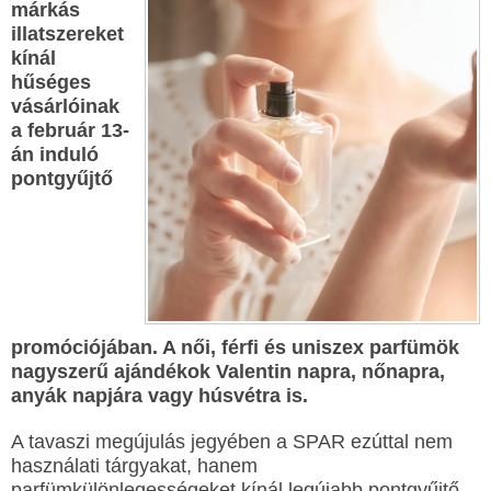
márkás
illatszereket
kínál
hűséges
vásárlóinak
a február 13-
án induló
pontgyűjtő
promóciójában. A női, férfi és uniszex parfümök
nagyszerű ajándékok Valentin napra, nőnapra,
anyák napjára vagy húsvétra is.
A tavaszi megújulás jegyében a SPAR ezúttal nem
használati tárgyakat, hanem
parfümkülönlegességeket kínál legújabb pontgyűjtő