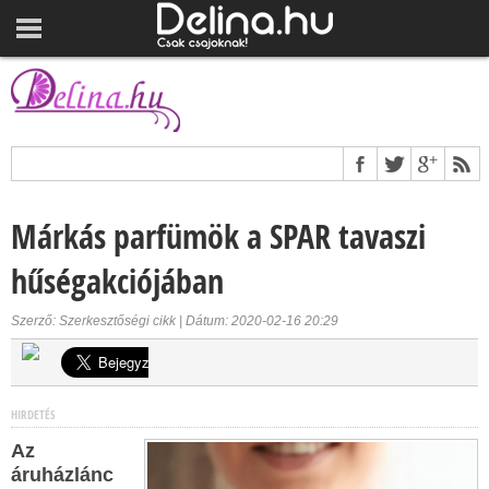
Márkás parfümök a SPAR tavaszi
hűségakciójában
Szerző: Szerkesztőségi cikk | Dátum: 2020-02-16 20:29
HIRDETÉS
Az
áruházlánc