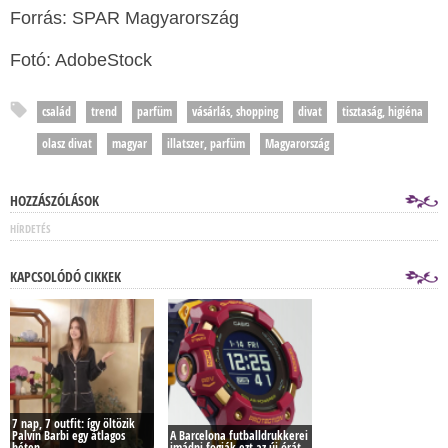
Forrás: SPAR Magyarország
Fotó: AdobeStock
család
trend
parfüm
vásárlás, shopping
divat
tisztaság, higiéna
olasz divat
magyar
illatszer, parfüm
Magyarország
HOZZÁSZÓLÁSOK
HÍRDETÉS
KAPCSOLÓDÓ CIKKEK
7 nap, 7 outfit: így öltözik
Palvin Barbi egy átlagos
A Barcelona futballdrukkerei
héten
imádni fogják ezt az új órát