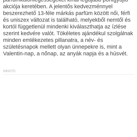
akciója keretében. A jelentős kedvezménnyel
beszerezhető 13-féle márkás parfüm között női, férfi
és uniszex változat is található, melyekből nemtől és
kortól függetlenül mindenki kiválaszthatja az ízlése
szerint kedvére valót. Tökéletes ajándékul szolgálnak
minden emlékezetes pillanatra, a név- és
születésnapok mellett olyan ünnepekre is, mint a
Valentin-nap, a nőnap, az anyák napja és a húsvét.
HIRDETÉS