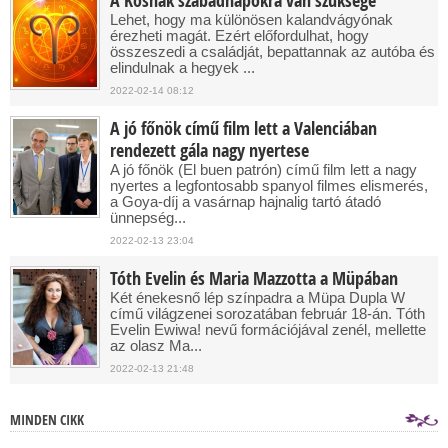
A Kosnak szabadnapokra van szüksége
Lehet, hogy ma különösen kalandvágyónak
érezheti magát. Ezért előfordulhat, hogy
összeszedi a családját, bepattannak az autóba és
elindulnak a hegyek ...
2022-02-14 08:12
A jó főnök című film lett a Valenciában
rendezett gála nagy nyertese
A jó főnök (El buen patrón) című film lett a nagy
nyertes a legfontosabb spanyol filmes elismerés,
a Goya-díj a vasárnap hajnalig tartó átadó
ünnepség...
2022-02-13 23:04
Tóth Evelin és Maria Mazzotta a Müpában
Két énekesnő lép színpadra a Müpa Dupla W
című világzenei sorozatában február 18-án. Tóth
Evelin Ewiwa! nevű formációjával zenél, mellette
az olasz Ma...
2022-02-13 21:48
MINDEN CIKK