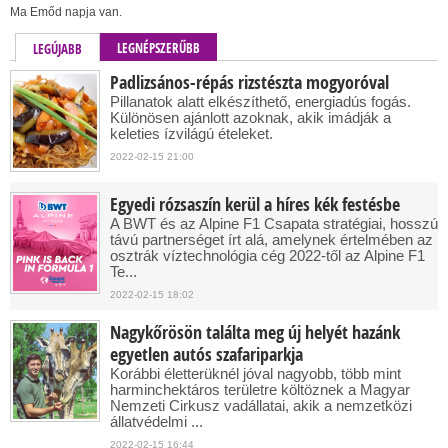
Ma Emőd napja van.
LEGNÉPSZERŰBB
LEGÚJABB
Padlizsános-répás rizstészta mogyoróval
Pillanatok alatt elkészíthető, energiadús fogás.
Különösen ajánlott azoknak, akik imádják a
keleties ízvilágú ételeket.
2022-02-15 21:00
Egyedi rózsaszín kerül a híres kék festésbe
A BWT és az Alpine F1 Csapata stratégiai, hosszú
távú partnerséget írt alá, amelynek értelmében az
osztrák víztechnológia cég 2022-től az Alpine F1
Te...
2022-02-15 18:02
Nagykőrösön találta meg új helyét hazánk
egyetlen autós szafariparkja
Korábbi életterüknél jóval nagyobb, több mint
harminchektáros területre költöznek a Magyar
Nemzeti Cirkusz vadállatai, akik a nemzetközi
állatvédelmi ...
2022-02-15 16:44