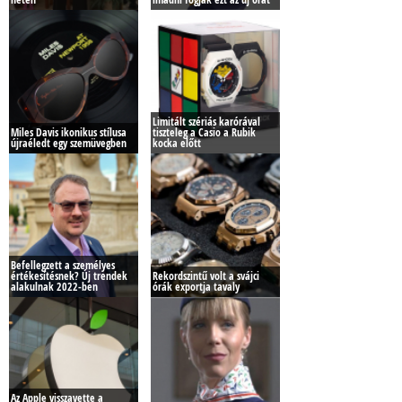
Limitált szériás karórával
Miles Davis ikonikus stílusa
tiszteleg a Casio a Rubik
újraéledt egy szemüvegben
kocka előtt
Befellegzett a személyes
értékesítésnek? Új trendek
Rekordszintű volt a svájci
alakulnak 2022-ben
órák exportja tavaly
Az Apple visszavette a