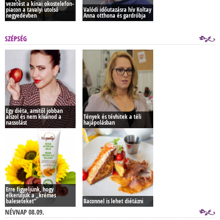
vezetést a kínai okostelefon-
piacon a tavalyi utolsó
Valódi időutazásra hív Koltay
negyedévben
Anna otthona és gardróbja
SZÉPSÉG
Egy diéta, amitől jobban
alszol és nem kívánod a
Tények és tévhitek a téli
nassolást
hajápolásban
Erre figyeljünk, hogy
elkerüljük a „krémes
baleseteket”
Baconnel is lehet diétázni
NÉVNAP 08.09.