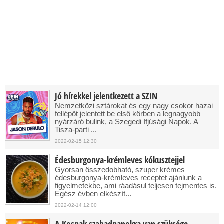
Jó hírekkel jelentkezett a SZIN
Nemzetközi sztárokat és egy nagy csokor hazai
fellépőt jelentett be első körben a legnagyobb
nyárzáró bulink, a Szegedi Ifjúsági Napok. A
Tisza-parti ...
2022-02-15 12:30
Édesburgonya-krémleves kókusztejjel
Gyorsan összedobható, szuper krémes
édesburgonya-krémleves receptet ajánlunk a
figyelmetekbe, ami ráadásul teljesen tejmentes is.
Egész évben elkészít...
2022-02-14 12:00