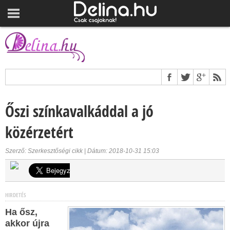
Őszi színkavalkáddal a jó
közérzetért
Szerző: Szerkesztőségi cikk | Dátum: 2018-10-31 15:03
HIRDETÉS
Ha ősz,
akkor újra