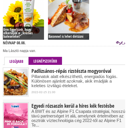
Erre figyeljünk, hogy
elkerüljük a „krémes
baleseteket”
Baconnel is lehet diétázni
NÉVNAP 08.08.
Ma László napja van.
LEGNÉPSZERŰBB
LEGÚJABB
Padlizsános-répás rizstészta mogyoróval
Pillanatok alatt elkészíthető, energiadús fogás.
Különösen ajánlott azoknak, akik imádják a
keleties ízvilágú ételeket.
2022-02-15 21:00
Egyedi rózsaszín kerül a híres kék festésbe
A BWT és az Alpine F1 Csapata stratégiai, hosszú
távú partnerséget írt alá, amelynek értelmében az
osztrák víztechnológia cég 2022-től az Alpine F1
Te...