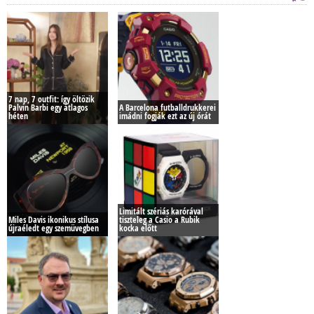
7 nap, 7 outfit: így öltözik
Palvin Barbi egy átlagos
A Barcelona futballdrukkerei
héten
imádni fogják ezt az új órát
Limitált szériás karórával
Miles Davis ikonikus stílusa
tiszteleg a Casio a Rubik
újraéledt egy szemüvegben
kocka előtt