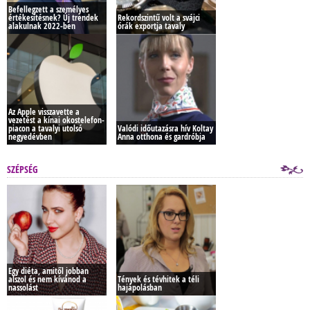
Befellegzett a személyes
értékesítésnek? Új trendek
Rekordszintű volt a svájci
alakulnak 2022-ben
órák exportja tavaly
Az Apple visszavette a
vezetést a kínai okostelefon-
piacon a tavalyi utolsó
Valódi időutazásra hív Koltay
negyedévben
Anna otthona és gardróbja
SZÉPSÉG
Egy diéta, amitől jobban
alszol és nem kívánod a
Tények és tévhitek a téli
nassolást
hajápolásban