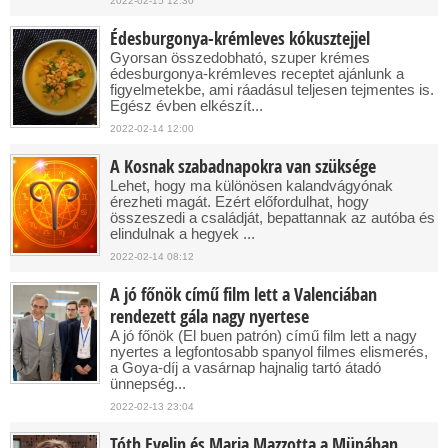
2022-02-15 12:30
Édesburgonya-krémleves kókusztejjel
Gyorsan összedobható, szuper krémes
édesburgonya-krémleves receptet ajánlunk a
figyelmetekbe, ami ráadásul teljesen tejmentes is.
Egész évben elkészít...
2022-02-14 12:00
A Kosnak szabadnapokra van szüksége
Lehet, hogy ma különösen kalandvágyónak
érezheti magát. Ezért előfordulhat, hogy
összeszedi a családját, bepattannak az autóba és
elindulnak a hegyek ...
2022-02-14 08:12
A jó főnök című film lett a Valenciában
rendezett gála nagy nyertese
A jó főnök (El buen patrón) című film lett a nagy
nyertes a legfontosabb spanyol filmes elismerés,
a Goya-díj a vasárnap hajnalig tartó átadó
ünnepség...
2022-02-13 23:04
Tóth Evelin és Maria Mazzotta a Müpában