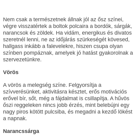
Nem csak a természetnek állnak jól az ősz színei,
végre visszatértek a boltok polcaira a bordók, sárgák,
narancsok és zöldek. Ha vidám, energikus és divatos
szeretnél lenni, ne az időjárás szürkeségét kövesed,
hallgass inkább a falevelekre, hiszen csupa olyan
színben pompáznak, amelyek jó hatást gyakorolnak a
szervezetünkre.
Vörös
A vörös a melegség színe. Felgyorsítja a
szívverésünket, aktivitásra késztet, erős motivációs
erővel bír, sőt, még a fájdalmat is csillapítja. A hűvös
őszi reggeleken nincs jobb érzés, mint belebújni egy
nagy piros kötött pulcsiba, és megadni a kezdő lökést
a napnak.
Narancssárga