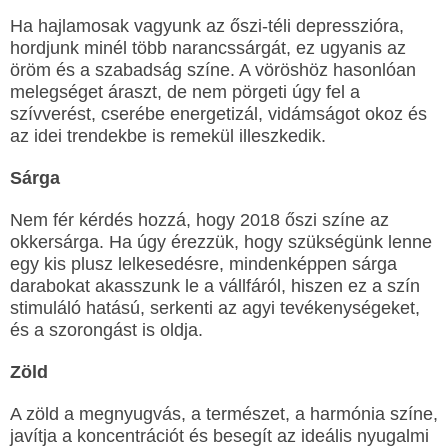
Ha hajlamosak vagyunk az őszi-téli depresszióra,
hordjunk minél több narancssárgát, ez ugyanis az
öröm és a szabadság színe. A vöröshöz hasonlóan
melegséget áraszt, de nem pörgeti úgy fel a
szívverést, cserébe energetizál, vidámságot okoz és
az idei trendekbe is remekül illeszkedik.
Sárga
Nem fér kérdés hozzá, hogy 2018 őszi színe az
okkersárga. Ha úgy érezzük, hogy szükségünk lenne
egy kis plusz lelkesedésre, mindenképpen sárga
darabokat akasszunk le a vállfáról, hiszen ez a szín
stimuláló hatású, serkenti az agyi tevékenységeket,
és a szorongást is oldja.
Zöld
A zöld a megnyugvás, a természet, a harmónia színe,
javítja a koncentrációt és besegít az ideális nyugalmi