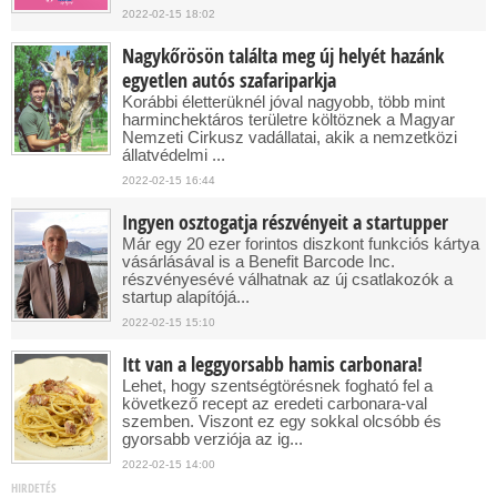
2022-02-15 18:02
Nagykőrösön találta meg új helyét hazánk
egyetlen autós szafariparkja
Korábbi életterüknél jóval nagyobb, több mint
harminchektáros területre költöznek a Magyar
Nemzeti Cirkusz vadállatai, akik a nemzetközi
állatvédelmi ...
2022-02-15 16:44
Ingyen osztogatja részvényeit a startupper
Már egy 20 ezer forintos diszkont funkciós kártya
vásárlásával is a Benefit Barcode Inc.
részvényesévé válhatnak az új csatlakozók a
startup alapítójá...
2022-02-15 15:10
Itt van a leggyorsabb hamis carbonara!
Lehet, hogy szentségtörésnek fogható fel a
következő recept az eredeti carbonara-val
szemben. Viszont ez egy sokkal olcsóbb és
gyorsabb verziója az ig...
2022-02-15 14:00
HIRDETÉS