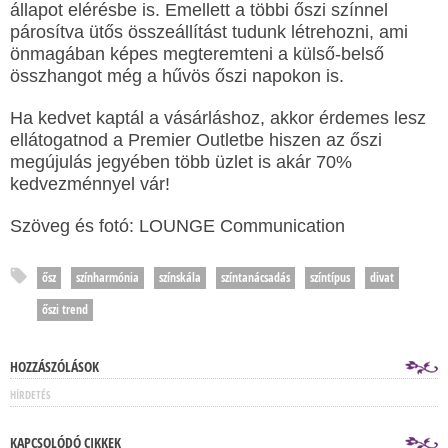
állapot elérésbe is. Emellett a többi őszi színnel
párosítva ütős összeállítást tudunk létrehozni, ami
önmagában képes megteremteni a külső-belső
összhangot még a hűvös őszi napokon is.
Ha kedvet kaptál a vásárláshoz, akkor érdemes lesz
ellátogatnod a Premier Outletbe hiszen az őszi
megújulás jegyében több üzlet is akár 70%
kedvezménnyel vár!
Szöveg és fotó: LOUNGE Communication
ősz
színharmónia
színskála
színtanácsadás
színtípus
divat
őszi trend
HOZZÁSZÓLÁSOK
HÍRDETÉS
KAPCSOLÓDÓ CIKKEK