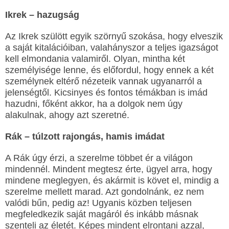
Ikrek – hazugság
Az Ikrek szülött egyik szörnyű szokása, hogy elveszik
a saját kitalációiban, valahányszor a teljes igazságot
kell elmondania valamiről. Olyan, mintha két
személyisége lenne, és előfordul, hogy ennek a két
személynek eltérő nézeteik vannak ugyanarról a
jelenségtől. Kicsinyes és fontos témákban is imád
hazudni, főként akkor, ha a dolgok nem úgy
alakulnak, ahogy azt szeretné.
Rák – túlzott rajongás, hamis imádat
A Rák úgy érzi, a szerelme többet ér a világon
mindennél. Mindent megtesz érte, ügyel arra, hogy
mindene meglegyen, és akármit is követ el, mindig a
szerelme mellett marad. Azt gondolnánk, ez nem
valódi bűn, pedig az! Ugyanis közben teljesen
megfeledkezik saját magáról és inkább másnak
szenteli az életét. Képes mindent elrontani azzal,