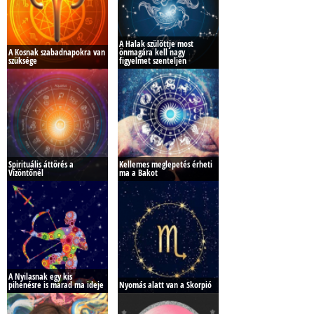
A Halak szülöttje most
A Kosnak szabadnapokra van
önmagára kell nagy
szüksége
figyelmet szenteljen
Spirituális áttörés a
Kellemes meglepetés érheti
Vízöntőnél
ma a Bakot
A Nyilasnak egy kis
pihenésre is marad ma ideje
Nyomás alatt van a Skorpió