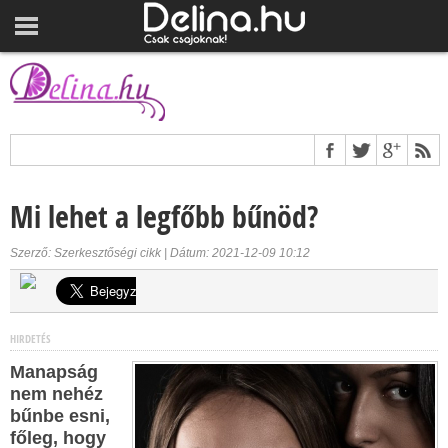
Mi lehet a legfőbb bűnöd?
Szerző: Szerkesztőségi cikk | Dátum: 2021-12-09 10:12
HIRDETÉS
Manapság
nem nehéz
bűnbe esni,
főleg, hogy