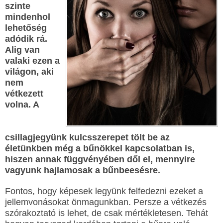
szinte
mindenhol
lehetőség
adódik rá.
Alig van
valaki ezen a
világon, aki
nem
vétkezett
volna. A
csillagjegyünk kulcsszerepet tölt be az
életünkben még a bűnökkel kapcsolatban is,
hiszen annak függvényében dől el, mennyire
vagyunk hajlamosak a bűnbeesésre.
Fontos, hogy képesek legyünk felfedezni ezeket a
jellemvonásokat önmagunkban. Persze a vétkezés
szórakoztató is lehet, de csak mértékletesen. Tehát