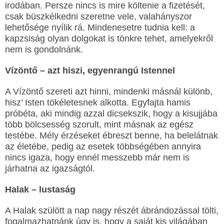
irodában. Persze nincs is mire költenie a fizetését,
csak büszkélkedni szeretne vele, valahányszor
lehetősége nyílik rá. Mindenesetre tudnia kell: a
kapzsiság olyan dolgokat is tönkre tehet, amelyekről
nem is gondolnánk.
Vízöntő – azt hiszi, egyenrangú Istennel
A Vízöntő szereti azt hinni, mindenki másnál különb,
hisz’ Isten tökéletesnek alkotta. Egyfajta hamis
próbéta, aki mindig azzal dicsekszik, hogy a kisujjába
több bölcsesség szorult, mint másnak az egész
testébe. Mély érzéseket ébreszt benne, ha belelátnak
az életébe, pedig az esetek többségében annyira
nincs igaza, hogy ennél messzebb már nem is
járhatna az igazságtól.
Halak – lustaság
A Halak szülött a nap nagy részét ábrándozással tölti,
fogalmazhatnánk úgy is, hogy a saját kis világában