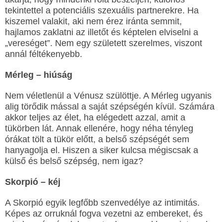
tekintettel a potenciális szexuális partnerekre. Ha
kiszemel valakit, aki nem érez iránta semmit,
hajlamos zaklatni az illetőt és képtelen elviselni a
„vereséget”. Nem egy született szerelmes, viszont
annál féltékenyebb.
Mérleg – hiúság
Nem véletlenül a Vénusz szülöttje. A Mérleg ugyanis
alig törődik mással a saját szépségén kívül. Számára
akkor teljes az élet, ha elégedett azzal, amit a
tükörben lát. Annak ellenére, hogy néha tényleg
órákat tölt a tükör előtt, a belső szépségét sem
hanyagolja el. Hiszen a siker kulcsa mégiscsak a
külső és belső szépség, nem igaz?
Skorpió – kéj
A Skorpió egyik legfőbb szenvedélye az intimitás.
Képes az orruknál fogva vezetni az embereket, és