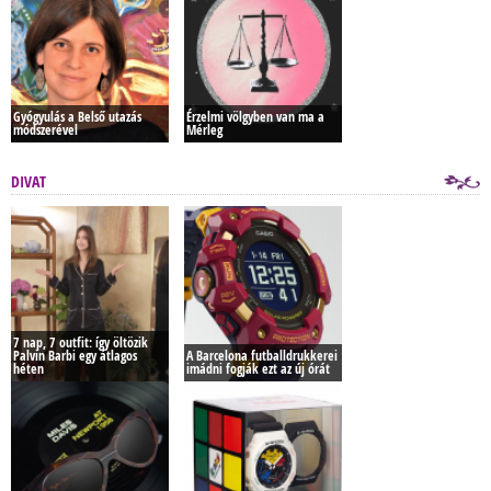
Gyógyulás a Belső utazás
Érzelmi völgyben van ma a
módszerével
Mérleg
DIVAT
7 nap, 7 outfit: így öltözik
Palvin Barbi egy átlagos
A Barcelona futballdrukkerei
héten
imádni fogják ezt az új órát