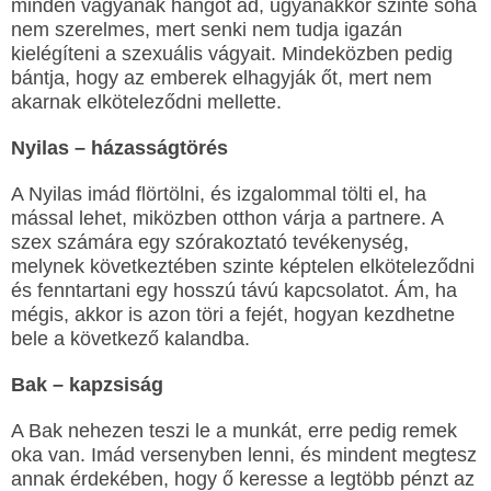
minden vágyának hangot ad, ugyanakkor szinte soha
nem szerelmes, mert senki nem tudja igazán
kielégíteni a szexuális vágyait. Mindeközben pedig
bántja, hogy az emberek elhagyják őt, mert nem
akarnak elköteleződni mellette.
Nyilas – házasságtörés
A Nyilas imád flörtölni, és izgalommal tölti el, ha
mással lehet, miközben otthon várja a partnere. A
szex számára egy szórakoztató tevékenység,
melynek következtében szinte képtelen elköteleződni
és fenntartani egy hosszú távú kapcsolatot. Ám, ha
mégis, akkor is azon töri a fejét, hogyan kezdhetne
bele a következő kalandba.
Bak – kapzsiság
A Bak nehezen teszi le a munkát, erre pedig remek
oka van. Imád versenyben lenni, és mindent megtesz
annak érdekében, hogy ő keresse a legtöbb pénzt az