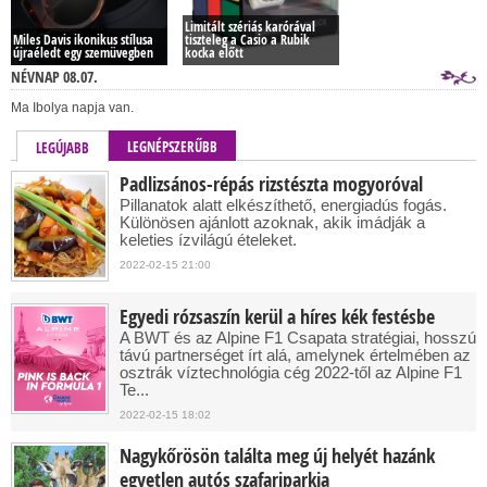
Limitált szériás karórával
Miles Davis ikonikus stílusa
tiszteleg a Casio a Rubik
újraéledt egy szemüvegben
kocka előtt
NÉVNAP 08.07.
Ma Ibolya napja van.
LEGNÉPSZERŰBB
LEGÚJABB
Padlizsános-répás rizstészta mogyoróval
Pillanatok alatt elkészíthető, energiadús fogás.
Különösen ajánlott azoknak, akik imádják a
keleties ízvilágú ételeket.
2022-02-15 21:00
Egyedi rózsaszín kerül a híres kék festésbe
A BWT és az Alpine F1 Csapata stratégiai, hosszú
távú partnerséget írt alá, amelynek értelmében az
osztrák víztechnológia cég 2022-től az Alpine F1
Te...
2022-02-15 18:02
Nagykőrösön találta meg új helyét hazánk
egyetlen autós szafariparkja