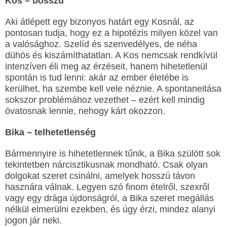
Kos – bosszú
Aki átlépett egy bizonyos határt egy Kosnál, az
pontosan tudja, hogy ez a hipotézis milyen közel van
a valósághoz. Szelíd és szenvedélyes, de néha
dühös és kiszámíthatatlan. A Kos nemcsak rendkívül
intenzíven éli meg az érzéseit, hanem hihetetlenül
spontán is tud lenni: akár az ember életébe is
kerülhet, ha szembe kell vele néznie. A spontaneitása
sokszor problémához vezethet – ezért kell mindig
óvatosnak lennie, nehogy kárt okozzon.
Bika – telhetetlenség
Bármennyire is hihetetlennek tűnik, a Bika szülött sok
tekintetben nárcisztikusnak mondható. Csak olyan
dolgokat szeret csinálni, amelyek hosszú távon
hasznára válnak. Legyen szó finom ételről, szexről
vagy egy drága újdonságról, a Bika szeret megállás
nélkül elmerülni ezekben, és úgy érzi, mindez alanyi
jogon jár neki.