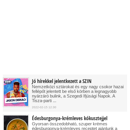
Jó hírekkel jelentkezett a SZIN
Nemzetközi sztárokat és egy nagy csokor hazai
fellépőt jelentett be első körben a legnagyobb
nyárzáró bulink, a Szegedi Ifjúsági Napok. A
Tisza-parti ...
2022-02-15 12:30
Édesburgonya-krémleves kókusztejjel
Gyorsan összedobható, szuper krémes
édesburgonya-krémleves receptet ajánlunk a