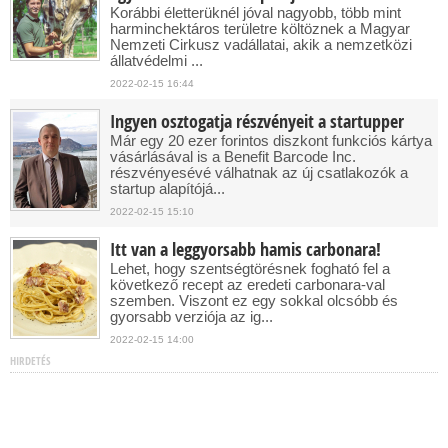
Korábbi életterüknél jóval nagyobb, több mint
harminchektáros területre költöznek a Magyar
Nemzeti Cirkusz vadállatai, akik a nemzetközi
állatvédelmi ...
2022-02-15 16:44
Ingyen osztogatja részvényeit a startupper
Már egy 20 ezer forintos diszkont funkciós kártya
vásárlásával is a Benefit Barcode Inc.
részvényesévé válhatnak az új csatlakozók a
startup alapítójá...
2022-02-15 15:10
Itt van a leggyorsabb hamis carbonara!
Lehet, hogy szentségtörésnek fogható fel a
következő recept az eredeti carbonara-val
szemben. Viszont ez egy sokkal olcsóbb és
gyorsabb verziója az ig...
2022-02-15 14:00
HIRDETÉS