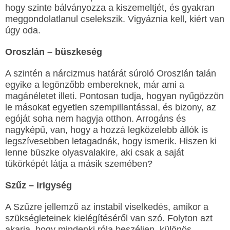
hogy szinte bálványozza a kiszemeltjét, és gyakran
meggondolatlanul cselekszik. Vigyáznia kell, kiért van
úgy oda.
Oroszlán – büszkeség
A szintén a nárcizmus határát súroló Oroszlán talán
egyike a legönzőbb embereknek, már ami a
magánéletet illeti. Pontosan tudja, hogyan nyűgözzön
le másokat egyetlen szempillantással, és bizony, az
egóját soha nem hagyja otthon. Arrogáns és
nagyképű, van, hogy a hozzá legközelebb állók is
legszívesebben letagadnák, hogy ismerik. Hiszen ki
lenne büszke olyasvalakire, aki csak a saját
tükörképét látja a másik szemében?
Szűz – irigység
A Szűzre jellemző az instabil viselkedés, amikor a
szükségleteinek kielégítéséről van szó. Folyton azt
akarja, hogy mindenki róla beszéljen, különös