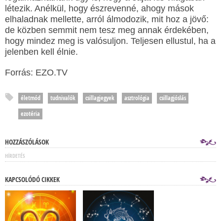
létezik. Anélkül, hogy észrevenné, ahogy mások
elhaladnak mellette, arról álmodozik, mit hoz a jövő:
de közben semmit nem tesz meg annak érdekében,
hogy mindez meg is valósuljon. Teljesen ellustul, ha a
jelenben kell élnie.
Forrás: EZO.TV
életmód
tudnivalók
csillagjegyek
asztrológia
csillagjóslás
ezotéria
HOZZÁSZÓLÁSOK
HÍRDETÉS
KAPCSOLÓDÓ CIKKEK