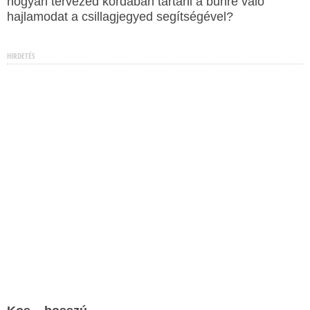
hogyan tervezed kordában tartani a bűnre való
hajlamodat a csillagjegyed segítségével?
HIRDETÉS