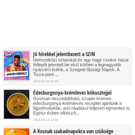
Jó hírekkel jelentkezett a SZIN
Nemzetközi sztárokat és egy nagy csokor hazai
fellépőt jelentett be első körben a legnagyobb
nyárzáró bulink, a Szegedi Ifjúsági Napok. A
Tisza-parti ...
2022-02-15 12:30
Édesburgonya-krémleves kókusztejjel
Gyorsan összedobható, szuper krémes
édesburgonya-krémleves receptet ajánlunk a
figyelmetekbe, ami ráadásul teljesen tejmentes is.
Egész évben elkészít...
2022-02-14 12:00
A Kosnak szabadnapokra van szüksége