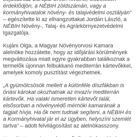
érdeklődjön, a NÉBIH zöldszámán, vagy a
kormányhivatalok növény- és talajvédelmi osztályán”
– egészítette ki az elhangzottakat Jordán László, a
NÉBIH
Növény-, Talaj- és Agrárkörnyezetvédelmi
Igazgatója.
Kujáni Olga, a Magyar Növényorvosi Kamara
alelnöke hozzátette, hogy az időjárási körülmények
megváltozása miatt egyre gyakrabban találkoznak a
termelők újonnan felbukkanó mediterrán kártevőkkel,
amelyek komoly pusztítást végezhetnek.
„A gyümölcsösök mellett a különféle díszfákban is
óriási károkat okozhatnak az invazív mediterrán
kártevők. Ha valaki ismeretlen kártevőt talál,
elsősorban a növényvédő mérnöki kamarának a
tagjait hívja. Ha ők nem tudnak segíteni, a NÉBIH és
a Kormányhivatal jár el az ügyben, helyszíni szemlét
tartva”
– adott felvilágosítást az alelnökasszony.