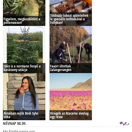
Többszáz tobozt szüreteltek
Figyelem, megkezdődött a
le speciális technikával a
pollenszezon!
Follyban!
Idén is a normann fenyő a
Fasort ültettek
karácsony sztárja
Zalaegerszegen
Almában rejlik Bódi Sylvi
Virágzik az Atacama sivatag
titka
egy része
NÉVNAP 08.09.
Ma Emőd napja van.