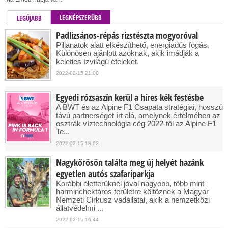
LEGNÉPSZERŰBB
LEGÚJABB
Padlizsános-répás rizstészta mogyoróval
Pillanatok alatt elkészíthető, energiadús fogás.
Különösen ajánlott azoknak, akik imádják a
keleties ízvilágú ételeket.
2022-02-15 21:00
Egyedi rózsaszín kerül a híres kék festésbe
A BWT és az Alpine F1 Csapata stratégiai, hosszú
távú partnerséget írt alá, amelynek értelmében az
osztrák víztechnológia cég 2022-től az Alpine F1
Te...
2022-02-15 18:02
Nagykőrösön találta meg új helyét hazánk
egyetlen autós szafariparkja
Korábbi életterüknél jóval nagyobb, több mint
harminchektáros területre költöznek a Magyar
Nemzeti Cirkusz vadállatai, akik a nemzetközi
állatvédelmi ...
2022-02-15 16:44