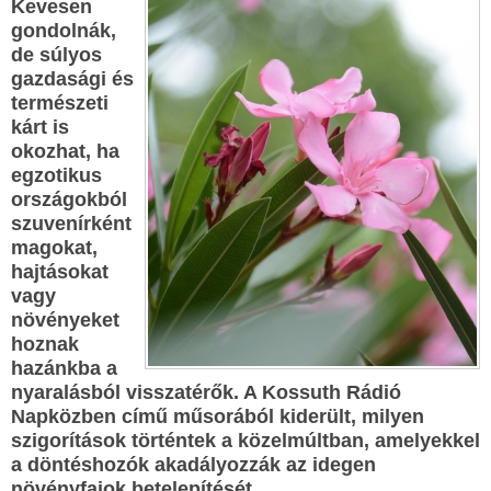
Kevesen
gondolnák,
de súlyos
gazdasági és
természeti
kárt is
okozhat, ha
egzotikus
országokból
szuvenírként
magokat,
hajtásokat
vagy
növényeket
hoznak
hazánkba a
nyaralásból visszatérők. A Kossuth Rádió
Napközben című műsorából kiderült, milyen
szigorítások történtek a közelmúltban, amelyekkel
a döntéshozók akadályozzák az idegen
növényfajok betelepítését.