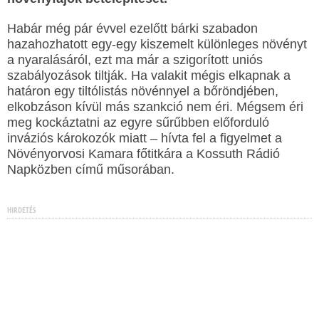
Habár még pár évvel ezelőtt bárki szabadon
hazahozhatott egy-egy kiszemelt különleges növényt
a nyaralásáról, ezt ma már a szigorított uniós
szabályozások tiltják. Ha valakit mégis elkapnak a
határon egy tiltólistás növénnyel a bőröndjében,
elkobzáson kívül más szankció nem éri. Mégsem éri
meg kockáztatni az egyre sűrűbben előforduló
inváziós károkozók miatt – hívta fel a figyelmet a
Növényorvosi Kamara főtitkára a Kossuth Rádió
Napközben című műsorában.
HIRDETÉS