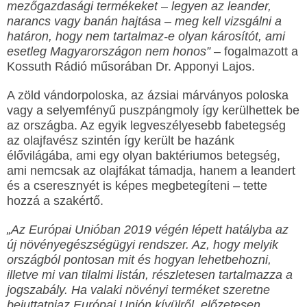
mezőgazdasági termékeket
–
legyen az leander,
narancs vagy banán hajtása
–
meg kell vizsgálni a
határon, hogy nem tartalmaz-e olyan károsítót, ami
esetleg Magyarországon nem honos”
– fogalmazott a
Kossuth Rádió műsorában Dr. Apponyi Lajos.
A zöld vándorpoloska, az ázsiai márványos poloska
vagy a selyemfényű puszpángmoly így kerülhettek be
az országba. Az egyik legveszélyesebb fabetegség
az olajfavész szintén így került be hazánk
élővilágába, ami egy olyan baktériumos betegség,
ami nemcsak az olajfákat támadja, hanem a leandert
és a cseresznyét is képes megbetegíteni – tette
hozzá a szakértő.
„Az Európai Unióban 2019 végén lépett hatályba az
új növényegészségügyi rendszer. Az, hogy melyik
országból pontosan mit és hogyan lehetbehozni,
illetve mi van tilalmi listán, részletesen tartalmazza a
jogszabály. Ha valaki növényi terméket szeretne
bejuttatniaz Európai Unión kívülről, előzetesen