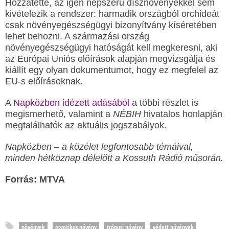
Hozzátette, az igen népszerű dísznövényekkel sem
kivételezik a rendszer: harmadik országból orchideát
csak növényegészségügyi bizonyítvány kíséretében
lehet behozni. A származási ország
növényegészségügyi hatóságát kell megkeresni, aki
az Európai Uniós előírások alapján megvizsgálja és
kiállít egy olyan dokumentumot, hogy ez megfelel az
EU-s előírásoknak.
A
Napközben idézett adásából
a többi részlet is
megismerhető, valamint a
NÉBIH
hivatalos honlapján
megtalálhatók az aktuális jogszabályok.
Napközben – a közélet legfontosabb témáival,
minden hétköznap délelőtt a Kossuth Rádió műsorán.
Forrás: MTVA
növények
egzotikus növény
trópusi növény
védett növények