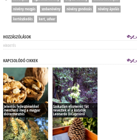
növény mozgás
szobanövény
növény gondozás
növény ápolás
kertészkedés
kert, udvar
HOZZÁSZÓLÁSOK
HÍRDETÉS
KAPCSOLÓDÓ CIKKEK
Jelentős fejlesztésekkel
Szokatlan elismerés: fát
menthető meg a magyar
neveztek el a kutatók
diótermesztés
Leonardo DiCaprióról