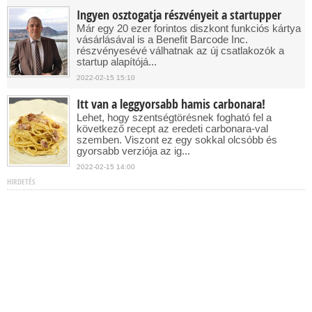
Ingyen osztogatja részvényeit a startupper
Már egy 20 ezer forintos diszkont funkciós kártya
vásárlásával is a Benefit Barcode Inc.
részvényesévé válhatnak az új csatlakozók a
startup alapítójá...
2022-02-15 15:10
Itt van a leggyorsabb hamis carbonara!
Lehet, hogy szentségtörésnek fogható fel a
következő recept az eredeti carbonara-val
szemben. Viszont ez egy sokkal olcsóbb és
gyorsabb verziója az ig...
2022-02-15 14:00
HIRDETÉS