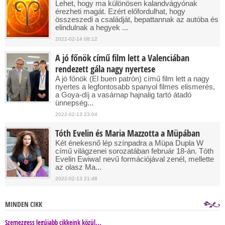
Lehet, hogy ma különösen kalandvágyónak
érezheti magát. Ezért előfordulhat, hogy
összeszedi a családját, bepattannak az autóba és
elindulnak a hegyek ...
2022-02-14 08:12
A jó főnök című film lett a Valenciában
rendezett gála nagy nyertese
A jó főnök (El buen patrón) című film lett a nagy
nyertes a legfontosabb spanyol filmes elismerés,
a Goya-díj a vasárnap hajnalig tartó átadó
ünnepség...
2022-02-13 23:04
Tóth Evelin és Maria Mazzotta a Müpában
Két énekesnő lép színpadra a Müpa Dupla W
című világzenei sorozatában február 18-án. Tóth
Evelin Ewiwa! nevű formációjával zenél, mellette
az olasz Ma...
2022-02-13 21:48
MINDEN CIKK
Szemezgess legújabb cikkeink közül...