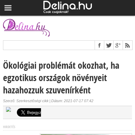
Ökológiai problémát okozhat, ha
egzotikus országok növényeit
hazahozzuk szuvenírként
Szerző: Szerkesztőségi cikk | Dátum: 2021-07-17 07:42
HIRDETÉS