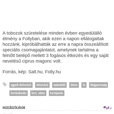
A tobozok szüretelése minden évben egyedülálló
élmény a Follyban, akik ezen a napon ellátogattak
hozzánk, kipróbálhatták az erre a napra összeállított
speciális csomagajánlatot, amelynek tartalma a
felnőtt belépő mellett 3 fogásos étkezés és egy saját
nevelésű ciprus magonc volt.
Forrás, kép: Salt.hu, Folly.hu
egyedi dekoráció
dekoráció
szabadidő
dekor
fa
Magyarország
kertészkedés
kert, udvar
kertápolás
HOZZÁSZÓLÁSOK