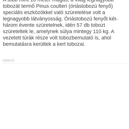
tobozát termő Pinus coulteri (óriástobozú fenyő)
speciális eszközökkel való szüretelése volt a
legnagyobb látványosság. Óriástobozú fenyőt két-
három évente szüretelnek, idén 57 db tobozt
szüreteltek le, amelynek súlya mintegy 110 kg. A
vezetett túrák része volt tobozbemutató is, ahol
bemutatásra kerültek a kert tobozai.
HIRDETÉS