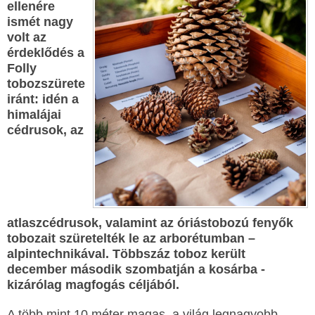
ellenére
ismét nagy
volt az
érdeklődés a
Folly
tobozszürete
iránt: idén a
himalájai
cédrusok, az
atlaszcédrusok, valamint az óriástobozú fenyők
tobozait szüretelték le az arborétumban –
alpintechnikával. Többszáz toboz került
december második szombatján a kosárba -
kizárólag magfogás céljából.
A több mint 10 méter magas, a világ legnagyobb