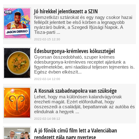
Jó hírekkel jelentkezett a SZIN
Nemzetközi sztárokat és egy nagy csokor hazai
fellépőt jelentett be első körben a legnagyobb
nyárzáró bulink, a Szegedi Ifjúsági Napok. A
Tisza-parti ...
2022-02-15 12:30
Édesburgonya-krémleves kókusztejjel
Gyorsan összedobható, szuper krémes
édesburgonya-krémleves receptet ajánlunk a
figyelmetekbe, ami ráadásul teljesen tejmentes is.
Egész évben elkészít...
2022-02-14 12:00
A Kosnak szabadnapokra van szüksége
Lehet, hogy ma különösen kalandvágyónak
érezheti magát. Ezért előfordulhat, hogy
összeszedi a családját, bepattannak az autóba és
elindulnak a hegyek ...
2022-02-14 08:12
A jó főnök című film lett a Valenciában
rendezett gála nagy nyertese