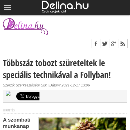
Többszáz tobozt szüreteltek le
speciális technikával a Follyban!
Szerző: Szerkesztőségi cikk | Dátum: 2021-12-17 13:06
HIRDETÉS
A szombati
munkanap