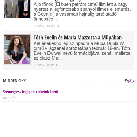
A jó főnök (El buen patrón) című film lett a nagy
nyertes a legfontosabb spanyol filmes elismerés,
a Goya-díj a vasárnap hajnalig tartó átadó
ünnepség...
2022-02-13 23:04
Tóth Evelin és Maria Mazzotta a Müpában
Két énekesnő lép színpadra a Müpa Dupla W
című világzenei sorozatában február 18-án. Tóth
Evelin Ewiwa! nevű formációjával zenél, mellette
az olasz Ma...
2022-02-13 21:48
MINDEN CIKK
Szemezgess legújabb cikkeink közül...
HIRDETÉS