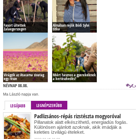
Fasort ültettek
Almában rejlik Bódi Sylvi
Zalaegerszegen
titka
Virágzik az Atacama sivatag
Miért hasznos a gyerekeknek
egy része
a kertészkedés?
NÉVNAP 08.08.
Ma László napja van.
LEGNÉPSZERŰBB
LEGÚJABB
Padlizsános-répás rizstészta mogyoróval
Pillanatok alatt elkészíthető, energiadús fogás.
Különösen ajánlott azoknak, akik imádják a
keleties ízvilágú ételeket.