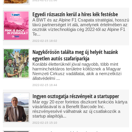
2022-02-15 21:00
Egyedi rózsaszín kerül a híres kék festésbe
A BWT és az Alpine F1 Csapata stratégiai, hosszú
távú partnerséget írt alá, amelynek értelmében az
osztrák víztechnológia cég 2022-től az Alpine F1
Te...
2022-02-15 18:02
Nagykőrösön találta meg új helyét hazánk
egyetlen autós szafariparkja
Korábbi életterüknél jóval nagyobb, több mint
harminchektáros területre költöznek a Magyar
Nemzeti Cirkusz vadállatai, akik a nemzetközi
állatvédelmi ...
2022-02-15 16:44
Ingyen osztogatja részvényeit a startupper
Már egy 20 ezer forintos diszkont funkciós kártya
vásárlásával is a Benefit Barcode Inc.
részvényesévé válhatnak az új csatlakozók a
startup alapítójá...
2022-02-15 15:10