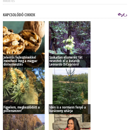
HÍRDETÉS
KAPCSOLÓDÓ CIKKEK
Jelentős fejlesztésekkel
Szokatlan elismerés: fát
menthető meg a magyar
neveztek el a kutatók
diótermesztés
Leonardo DiCaprióról
Figyelem, megkezdődött a
Idén is a normann fenyő a
pollenszezon!
karácsony sztárja