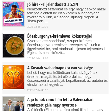
Jó hírekkel jelentkezett a SZIN
Nemzetközi sztárokat és egy nagy csokor hazai
fellépőt jelentett be első körben a legnagyobb
nyárzáró bulink, a Szegedi Ifjúsági Napok. A
Tisza-parti ...
2022-02-15 12:30
Édesburgonya-krémleves kókusztejjel
Gyorsan összedobható, szuper krémes
édesburgonya-krémleves receptet ajánlunk a
figyelmetekbe, ami ráadásul teljesen tejmentes is.
Egész évben elkészít...
2022-02-14 12:00
A Kosnak szabadnapokra van szüksége
Lehet, hogy ma különösen kalandvágyónak
érezheti magát. Ezért előfordulhat, hogy
összeszedi a családját, bepattannak az autóba és
elindulnak a hegyek ...
2022-02-14 08:12
A jó főnök című film lett a Valenciában
rendezett gála nagy nyertese
A jó főnök (El buen patrón) című film lett a nagy