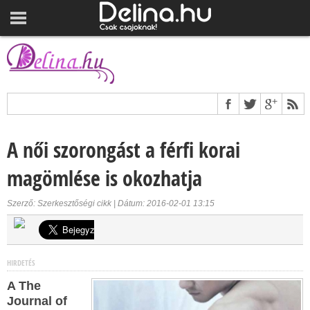
A női szorongást a férfi korai
magömlése is okozhatja
Szerző: Szerkesztőségi cikk | Dátum: 2016-02-01 13:15
HIRDETÉS
A The
Journal of