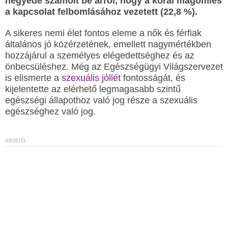
negyede számolt be arról, hogy a korai magömlés
a kapcsolat felbomlásához vezetett (22,8 %).
A sikeres nemi élet fontos eleme a nők és férfiak
általános jó közérzetének, emellett nagymértékben
hozzájárul a személyes elégedettséghez és az
önbecsüléshez. Még az Egészségügyi Világszervezet
is elismerte a
szexuális jóllét
fontosságát, és
kijelentette az elérhető legmagasabb szintű
egészségi állapothoz való jog része a szexuális
egészséghez való jog.
HIRDETÉS