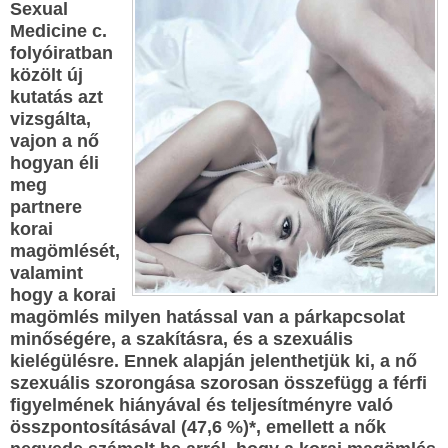
Sexual
Medicine c.
folyóiratban
közölt új
kutatás azt
vizsgálta,
vajon a nő
hogyan éli
meg
partnere
korai
magömlését,
valamint
hogy a korai
magömlés milyen hatással van a párkapcsolat
minőségére, a szakításra, és a szexuális
kielégülésre. Ennek alapján jelenthetjük ki, a nő
szexuális szorongása szorosan összefügg a férfi
figyelmének hiányával és teljesítményre való
összpontosításával (47,6 %)*, emellett a nők