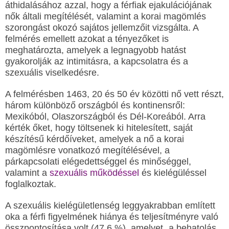
áthidalásához azzal, hogy a férfiak ejakulációjának
nők általi megítélését, valamint a korai magömlés
szorongást okozó sajátos jellemzőit vizsgálta. A
felmérés emellett azokat a tényezőket is
meghatározta, amelyek a legnagyobb hatást
gyakorolják az intimitásra, a kapcsolatra és a
szexuális viselkedésre.
A felmérésben 1463, 20 és 50 év közötti nő vett részt,
három különböző országból és kontinensről:
Mexikóból, Olaszországból és Dél-Koreából. Arra
kérték őket, hogy töltsenek ki hitelesített, saját
készítésű kérdőíveket, amelyek a nő a korai
magömlésre vonatkozó megítélésével, a
párkapcsolati elégedettséggel és minőséggel,
valamint a
szexuális működéssel
és kielégüléssel
foglalkoztak.
A szexuális kielégületlenség leggyakrabban említett
oka a férfi figyelmének hiánya és teljesítményre való
összpontosítása volt (47,6 %), amelyet „a behatolás