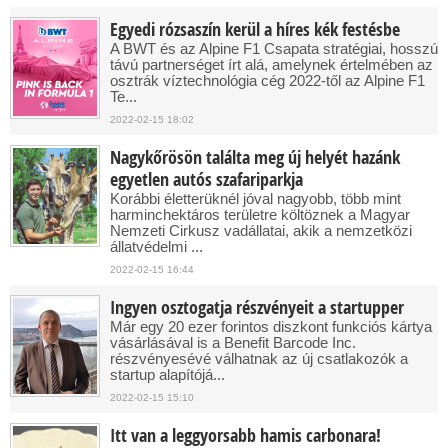
Egyedi rózsaszín kerül a híres kék festésbe
A BWT és az Alpine F1 Csapata stratégiai, hosszú
távú partnerséget írt alá, amelynek értelmében az
osztrák víztechnológia cég 2022-től az Alpine F1
Te...
2022-02-15 18:02
Nagykőrösön találta meg új helyét hazánk
egyetlen autós szafariparkja
Korábbi életterüknél jóval nagyobb, több mint
harminchektáros területre költöznek a Magyar
Nemzeti Cirkusz vadállatai, akik a nemzetközi
állatvédelmi ...
2022-02-15 16:44
Ingyen osztogatja részvényeit a startupper
Már egy 20 ezer forintos diszkont funkciós kártya
vásárlásával is a Benefit Barcode Inc.
részvényesévé válhatnak az új csatlakozók a
startup alapítójá...
2022-02-15 15:10
Itt van a leggyorsabb hamis carbonara!