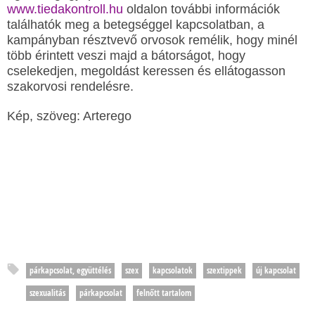
www.tiedakontroll.hu
oldalon további információk
találhatók meg a betegséggel kapcsolatban, a
kampányban résztvevő orvosok remélik, hogy minél
több érintett veszi majd a bátorságot, hogy
cselekedjen, megoldást keressen és ellátogasson
szakorvosi rendelésre.
Kép, szöveg: Arterego
párkapcsolat, együttélés
szex
kapcsolatok
szextippek
új kapcsolat
szexualitás
párkapcsolat
felnőtt tartalom