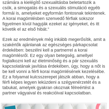
számára a kielégítő szexualitásba beletartozik a
csók, a simogatás és a szexuális stimuláció egyéb
formái is, amelyeket egyformán fontosnak tekintenek.
A korai magömlésben szenvedő férfiak sokszor
figyelmen kívül hagyják ezeket az igényeket, és itt
követik el az első hibát.”
Ezek az eredmények még inkább megerősítik, amit a
szakértők ajánlanak az egészséges párkapcsolat
érdekében: beszélni kell a partnerrel a korai
magömlésről. Ez egy olyan betegség, amellyel
foglalkozni kell az életminőség és a pár szexuális
kapcsolatának javítása érdekében, úgy, hogy a nőt is
be kell vonni a férfi korai magömlésének kezelésébe.
Ez a folyamat kulcsszerepet játszik abban, hogy a
férfi képes legyen leküzdeni a szégyenérzetét és a
tabukat, amelyek gyakran okoznak félreértést a
partner vágyaival és reakcióival kapcsolatban.