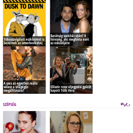
Barátság szakítás után? 8
Titkosszolgálati eszközöket is
híresség, aki meghívta exét
bevetnek az ismerkedéshez
az esküvőjére
A szex az egyetlen reális
válasz a világégés
Először rossz eljegyzési gyűrűt
megállítására?
kapott Tóth Vera
SZÉPSÉG