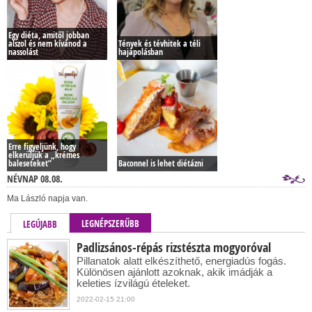
Egy diéta, amitől jobban
alszol és nem kívánod a
Tények és tévhitek a téli
nassolást
hajápolásban
Erre figyeljünk, hogy
elkerüljük a „krémes
baleseteket”
Baconnel is lehet diétázni
NÉVNAP 08.08.
Ma László napja van.
LEGNÉPSZERŰBB
LEGÚJABB
Padlizsános-répás rizstészta mogyoróval
Pillanatok alatt elkészíthető, energiadús fogás.
Különösen ajánlott azoknak, akik imádják a
keleties ízvilágú ételeket.
2022-02-15 21:00