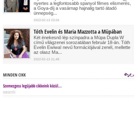
nyertes a legfontosabb spanyol filmes elismerés,
a Goya-díj a vasárnap hajnalig tartó átadó
ünnepség...
2022-02-13 23:04
Tóth Evelin és Maria Mazzotta a Müpában
Két énekesnő lép színpadra a Müpa Dupla W
című világzenei sorozatában február 18-án. Tóth
Evelin Ewiwa! nevű formációjával zenél, mellette
az olasz Ma...
2022-02-13 21:48
MINDEN CIKK
Szemezgess legújabb cikkeink közül...
HIRDETÉS