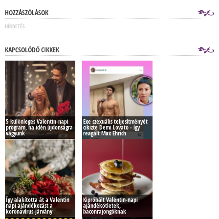
HOZZÁSZÓLÁSOK
HÍRDETÉS
KAPCSOLÓDÓ CIKKEK
5 különleges Valentin-napi
Exe szexuális teljesítményét
program, ha idén újdonságra
cikizte Demi Lovato - így
vágyunk
reagált Max Ehrich
Így alakította át a Valentin
Kipróbált Valentin-napi
napi ajándékozást a
ajándékötletek,
koronavírus-járvány
baconrajongóknak