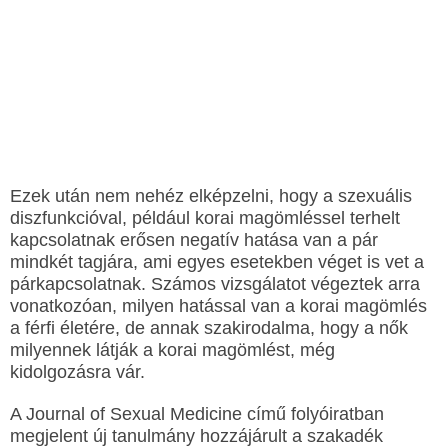
Ezek után nem nehéz elképzelni, hogy a szexuális
diszfunkcióval, például korai magömléssel terhelt
kapcsolatnak erősen negatív hatása van a pár
mindkét tagjára, ami egyes esetekben véget is vet a
párkapcsolatnak. Számos vizsgálatot végeztek arra
vonatkozóan, milyen hatással van a korai magömlés
a férfi életére, de annak szakirodalma, hogy a nők
milyennek látják a korai magömlést, még
kidolgozásra vár.
A Journal of Sexual Medicine című folyóiratban
megjelent új tanulmány hozzájárult a szakadék