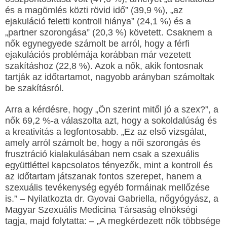
és a magömlés közti rövid idő” (39,9 %), „az
ejakuláció feletti kontroll hiánya” (24,1 %) és a
„partner szorongása” (20,3 %) követett. Csaknem a
nők egynegyede számolt be arról, hogy a férfi
ejakulációs problémája korábban már vezetett
szakításhoz (22,8 %). Azok a nők, akik fontosnak
tartják az időtartamot, nagyobb arányban számoltak
be szakításról.
Arra a kérdésre, hogy „Ön szerint mitől jó a szex?”, a
nők 69,2 %-a válaszolta azt, hogy a sokoldalúság és
a kreativitás a legfontosabb. „Ez az első vizsgálat,
amely arról számolt be, hogy a női szorongás és
frusztráció kialakulásában nem csak a szexuális
együttléttel kapcsolatos tényezők, mint a kontroll és
az időtartam játszanak fontos szerepet, hanem a
szexuális tevékenység egyéb formáinak mellőzése
is.” – Nyilatkozta dr. Gyovai Gabriella, nőgyógyász, a
Magyar Szexuális Medicina Társaság elnökségi
tagja, majd folytatta: – „A megkérdezett nők többsége