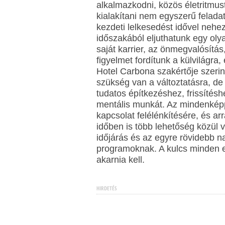
alkalmazkodni, közös életritmus
kialakítani nem egyszerű feladat
kezdeti lelkesedést idővel nehe
időszakából eljuthatunk egy oly
saját karrier, az önmegvalósítás,
figyelmet fordítunk a külvilágr
Hotel Carbona szakértője szerint
szükség van a változtatásra, 
tudatos építkezéshez, frissítés
mentális munkát. Az mindenképp 
kapcsolat felélénkítésére, és ar
időben is több lehetőség közül 
időjárás és az egyre rövidebb 
programoknak. A kulcs minden e
akarnia kell.
HIRDETÉS