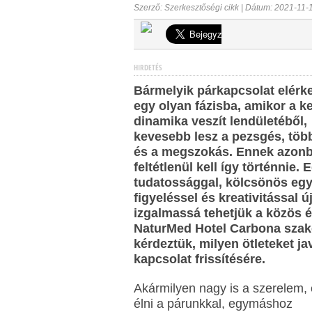
Szerző: Szerkesztőségi cikk | Dátum: 2021-11-
HIRDETÉS
Bármelyik párkapcsolat elérk
egy olyan fázisba, amikor a k
dinamika veszít lendületéből,
kevesebb lesz a pezsgés, több
és a megszokás. Ennek azon
feltétlenül kell így történnie. 
tudatossággal, kölcsönös eg
figyeléssel és kreativitással ú
izgalmassá tehetjük a közös él
NaturMed Hotel Carbona szaké
kérdeztük, milyen ötleteket ja
kapcsolat frissítésére.
Akármilyen nagy is a szerelem, 
élni a párunkkal, egymáshoz