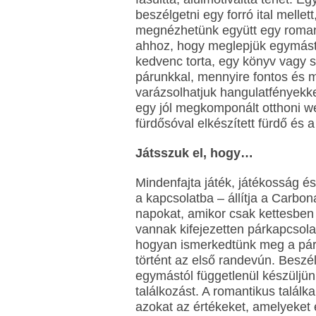
beszélgetni egy forró ital melle
megnézhetünk együtt egy romant
ahhoz, hogy meglepjük egymást 
kedvenc torta, egy könyv vagy s
párunkkal, mennyire fontos és m
varázsolhatjuk hangulatfényekkel
egy jól megkomponált otthoni w
fürdősóval elkészített fürdő és 
Játsszuk el, hogy…
Mindenfajta játék, játékosság és
a kapcsolatba – állítja a Carbon
napokat, amikor csak kettesben
vannak kifejezetten párkapcsolat
hogyan ismerkedtünk meg a párun
történt az első randevún. Beszé
egymástól függetlenül készüljünk
találkozást. A romantikus talál
azokat az értékeket, amelyeket