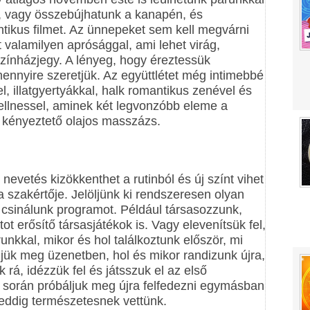
tt, vagy összebújhatunk a kanapén, és
ikus filmet. Az ünnepeket sem kell megvárni
valamilyen aprósággal, ami lehet virág,
zínházjegy. A lényeg, hogy éreztessük
ennyire szeretjük. Az együttlétet még intimebbé
, illatgyertyákkal, halk romantikus zenével és
ellnessel, aminek két legvonzóbb eleme a
a kényeztető olajos masszázs.
 nevetés kizökkenthet a rutinból és új színt vihet
a szakértője. Jelöljünk ki rendszeresen olyan
 csinálunk programot. Például társasozzunk,
ot erősítő társasjátékok is. Vagy elevenítsük fel,
kkal, mikor és hol találkoztunk először, mi
ljük meg üzenetben, hol és mikor randizunk újra,
 rá, idézzük fel és játsszuk el az első
ka során próbáljuk meg újra felfedezni egymásban
 eddig természetesnek vettünk.