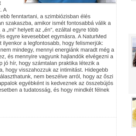
t
. A
zebb fenntartani, a szimbiózisban élés
an szakaszba, amikor ismét fontosabbá válik a
 a „mi” helyett az „én”, ezáltal egyre több
a, és egyre kevesebbet egymásra. A NaturMed
 ilyenkor a legfontosabb, hogy felismerjük:
de nem mindegy, mennyi energiánk maradt még a
hez, és mennyire vagyunk hajlandók elvégezni a
jó hír, hogy számtalan praktika létezik a
ra, hogy visszahozzuk az intimitást. Hidegebb
választhatunk, nem beszélve arról, hogy az őszi
nappalok egyébként is kedveznek az összebújós
setben a tudatosság, és hogy mindkét félnek