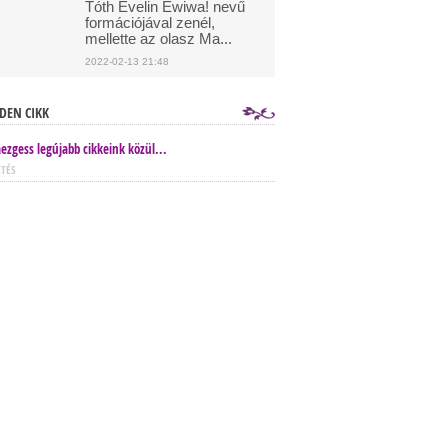
Tóth Evelin Ewiwa! nevű
formációjával zenél,
mellette az olasz Ma...
2022-02-13 21:48
DEN CIKK
ezgess legújabb cikkeink közül...
ETÉS