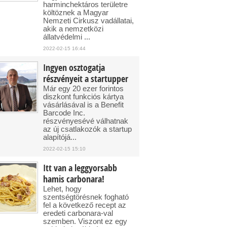
harminchektáros területre
költöznek a Magyar
Nemzeti Cirkusz vadállatai,
akik a nemzetközi
állatvédelmi ...
2022-02-15 16:44
Ingyen osztogatja
részvényeit a startupper
Már egy 20 ezer forintos
diszkont funkciós kártya
vásárlásával is a Benefit
Barcode Inc.
részvényesévé válhatnak
az új csatlakozók a startup
alapítójá...
2022-02-15 15:10
Itt van a leggyorsabb
hamis carbonara!
Lehet, hogy
szentségtörésnek fogható
fel a következő recept az
eredeti carbonara-val
szemben. Viszont ez egy