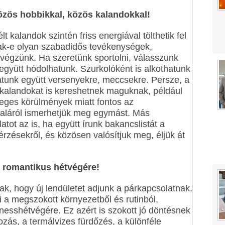
özös hobbikkal, közös kalandokkal!
 kalandok szintén friss energiával tölthetik fel
nak-e olyan szabadidős tevékenységek,
végzünk. Ha szeretünk sportolni, válasszunk
gyütt hódolhatunk. Szurkolóként is alkothatunk
atunk együtt versenyekre, meccsekre. Persze, a
kalandokat is kereshetnek maguknak, például
leges körülmények miatt fontos az
ldaláról ismerhetjük meg egymást. Más
tot az is, ha együtt írunk bakancslistát a
érzésekről, és közösen valósítjuk meg, éljük át
 romantikus hétvégére!
k, hogy új lendületet adjunk a párkapcsolatnak.
i a megszokott környezetből és rutinból,
nesshétvégére. Ez azért is szokott jó döntésnek
ozás, a termálvizes fürdőzés, a különféle