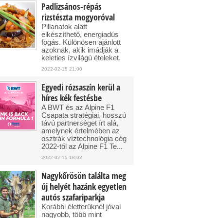
Padlizsános-répás
rizstészta mogyoróval
Pillanatok alatt
elkészíthető, energiadús
fogás. Különösen ajánlott
azoknak, akik imádják a
keleties ízvilágú ételeket.
2022-02-15 21:00
Egyedi rózsaszín kerül a
híres kék festésbe
A BWT és az Alpine F1
Csapata stratégiai, hosszú
távú partnerséget írt alá,
amelynek értelmében az
osztrák víztechnológia cég
2022-től az Alpine F1 Te...
2022-02-15 18:02
Nagykőrösön találta meg
új helyét hazánk egyetlen
autós szafariparkja
Korábbi életterüknél jóval
nagyobb, több mint