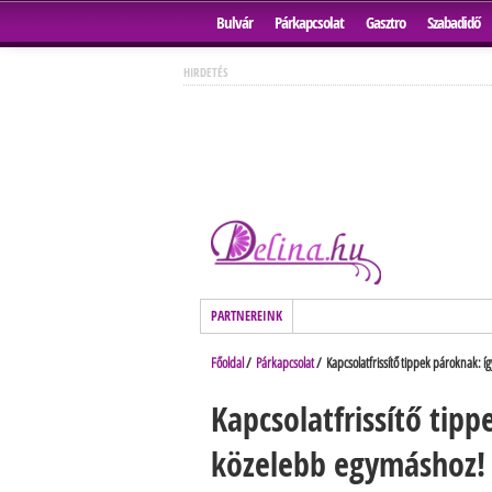
Bulvár
Párkapcsolat
Gasztro
Szabadidő
HIRDETÉS
PARTNEREINK
Főoldal
/
Párkapcsolat
/ Kapcsolatfrissítő tippek pároknak: í
Kapcsolatfrissítő tip
közelebb egymáshoz!