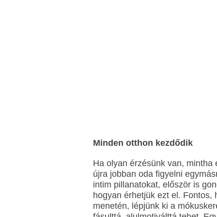
Minden otthon kezdődik
Ha olyan érzésünk van, mintha e
újra jobban oda figyelni egymá
intim pillanatokat, először is go
hogyan érhetjük ezt el. Fontos,
menetén, lépjünk ki a mókuskeré
fásulttá, alulmotiválttá tehet. 