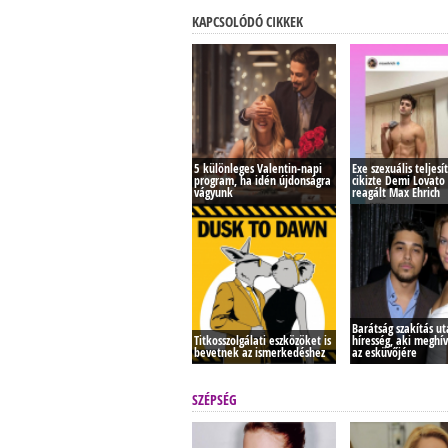
KAPCSOLÓDÓ CIKKEK
5 különleges Valentin-napi
Exe szexuális teljes
program, ha idén újdonságra
cikizte Demi Lovato 
vágyunk
reagált Max Ehrich
Barátság szakítás ut
Titkosszolgálati eszközöket is
híresség, aki meghí
bevetnek az ismerkedéshez
az esküvőjére
SZÉPSÉG