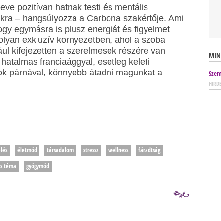
ve pozitívan hatnak testi és mentális
kra – hangsúlyozza a Carbona szakértője. Ami
gy egymásra is plusz energiát és figyelmet
 olyan exkluzív környezetben, ahol a szoba
ul kifejezetten a szerelmesek részére van
MIN
hatalmas franciaággyal, esetleg keleti
sok párnával, könnyebb átadni magunkat a
Szem
HIRD
élés
életmód
társadalom
stressz
wellness
fáradtság
s téma
gyógymód