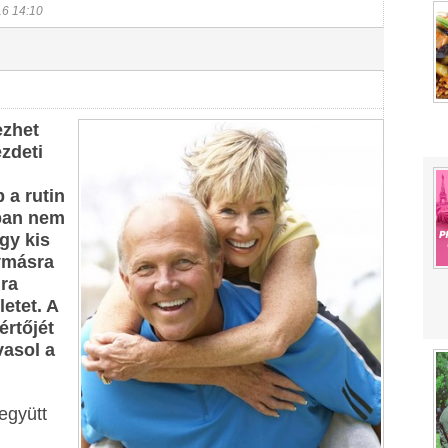
16 14:10
ezhet
ezdeti
 a rutin
ban nem
Egy kis
ymásra
jra
etet. A
rtőjét
vasol a
együtt