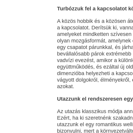
Turbózzuk fel a kapcsolatot k
A közös hobbik és a közösen átélt
a kapcsolatot. Derítsük ki, van
amelyeket mindketten szívesen 
olyan mozgásformát, amelynek e
egy csapatot párunkkal, és járh
bevállalósabb párok extrémebb 
vadvízi evezést, amikor a külön
együttműködés, és ezáltal új o
dimenzióba helyezheti a kapcsola
vágyott dolgokról, élményekről, 
azokat.
Utazzunk el rendszeresen egy
Az utazás klasszikus módja anna
Ezért, ha ki szeretnénk szakadn
utazzunk el egy romantikus well
bizonyulni, mert a környezetvált