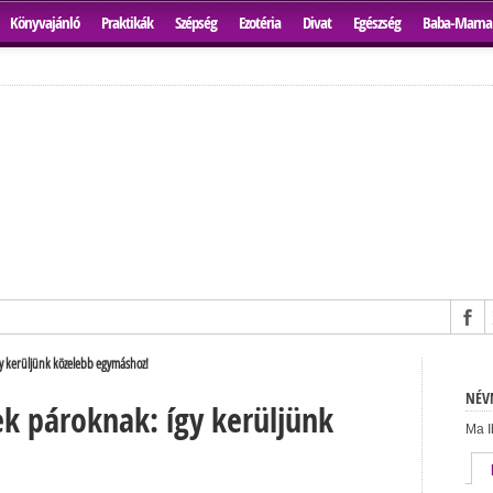
Könyvajánló
Praktikák
Szépség
Ezotéria
Divat
Egészség
Baba-Mama
gy kerüljünk közelebb egymáshoz!
NÉVN
pek pároknak: így kerüljünk
Ma I