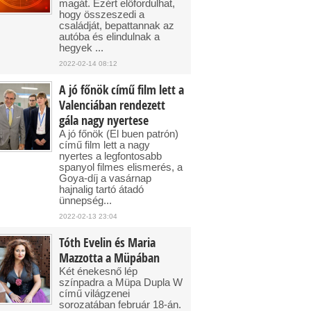
magát. Ezért előfordulhat,
hogy összeszedi a
családját, bepattannak az
autóba és elindulnak a
hegyek ...
2022-02-14 08:12
A jó főnök című film lett a
Valenciában rendezett
gála nagy nyertese
A jó főnök (El buen patrón)
című film lett a nagy
nyertes a legfontosabb
spanyol filmes elismerés, a
Goya-díj a vasárnap
hajnalig tartó átadó
ünnepség...
2022-02-13 23:04
Tóth Evelin és Maria
Mazzotta a Müpában
Két énekesnő lép
színpadra a Müpa Dupla W
című világzenei
sorozatában február 18-án.