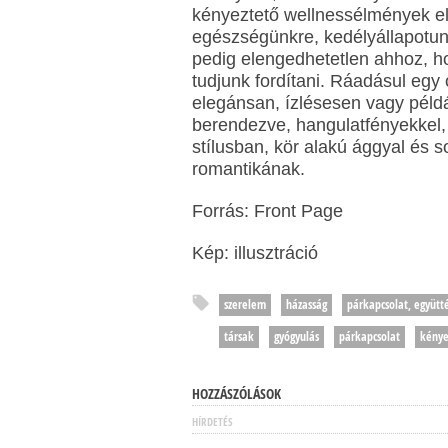
kényeztető wellnessélmények ele
egészségünkre, kedélyállapotun
pedig elengedhetetlen ahhoz, ho
tudjunk fordítani. Ráadásul egy
elegánsan, ízlésesen vagy példá
berendezve, hangulatfényekkel, 
stílusban, kör alakú ággyal és 
romantikának.
Forrás: Front Page
Kép: illusztráció
szerelem
házasság
párkapcsolat, együtt
társak
gyógyulás
párkapcsolat
kénye
HOZZÁSZÓLÁSOK
HÍRDETÉS