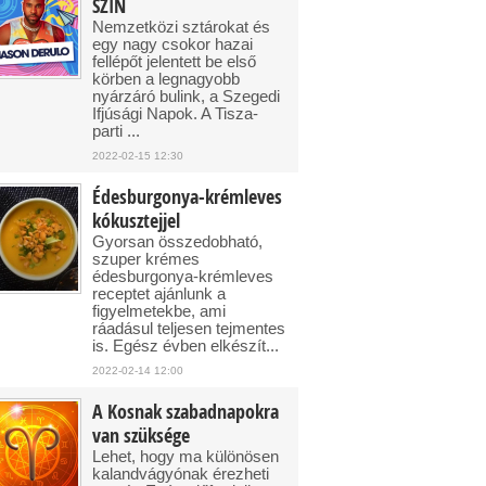
SZIN
Nemzetközi sztárokat és
egy nagy csokor hazai
fellépőt jelentett be első
körben a legnagyobb
nyárzáró bulink, a Szegedi
Ifjúsági Napok. A Tisza-
parti ...
2022-02-15 12:30
Édesburgonya-krémleves
kókusztejjel
Gyorsan összedobható,
szuper krémes
édesburgonya-krémleves
receptet ajánlunk a
figyelmetekbe, ami
ráadásul teljesen tejmentes
is. Egész évben elkészít...
2022-02-14 12:00
A Kosnak szabadnapokra
van szüksége
Lehet, hogy ma különösen
kalandvágyónak érezheti