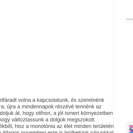
HIRD
lfáradt volna a kapcsolatunk, és szeretnénk
sra, újra a mindennapok részévé tennénk az
ndoljuk át, hogy otthon, a jól ismert környezetben
 hogy változtassunk a dolgok megszokott
kből, hisz a monotónia az élet minden területén
Egy átlagos novemberi este is leülhetünk párunkkal