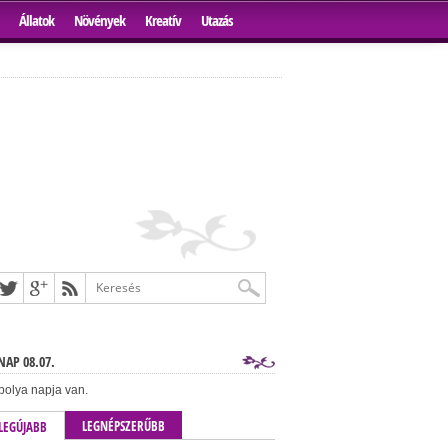
Állatok
Növények
Kreatív
Utazás
AP 08.07.
bolya napja van.
LEGNÉPSZERŰBB
LEGÚJABB