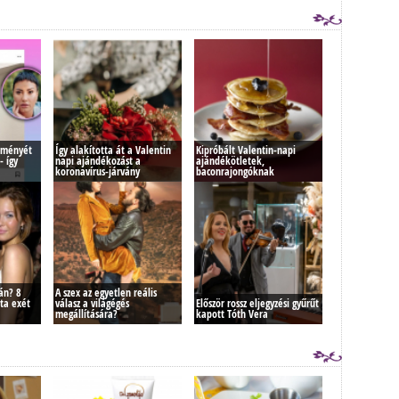
ítményét
Így alakította át a Valentin
Kipróbált Valentin-napi
- így
napi ajándékozást a
ajándékötletek,
koronavírus-járvány
baconrajongóknak
án? 8
A szex az egyetlen reális
vta exét
válasz a világégés
Először rossz eljegyzési gyűrűt
megállítására?
kapott Tóth Vera