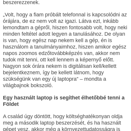
beszerezzenek.
„Volt, hogy a fiam próbált telefonnal is kapcsolódni az
órájára, de ez nem volt az igazi. Látva ezt, inkább
lemondtam a gépről, hiszen fontosabb volt, hogy neki
minden feltétel adott legyen a tanulásához. De olyan
is van, hogy egész nap nekem kell a gép, én is
használom a tanulmányaimhoz, hiszen amikor egész
napos zoomos edzőtovábbképzés van, akkor nem
tudok mit tenni, ott kell lennem a képernyő előtt.
Nagyon sok órára nekem is digitálisan kell/kellett
bejelentkeznem, így be kellett látnom, hogy
szükségünk van egy új laptopra” – mondta a
világbajnok bokszoló.
Egy használt laptop is segíthet élhetőbbé tenni a
Földet
A család úgy döntött, hogy költséghatékonyan oldja
meg a második laptop beszerzését, és ha használt
gépet vesz, akkor még a környezettudatosságra is