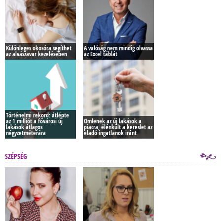
Különleges okosóra segíthet
A valóság nem mindig olvassa
az alvászavar kezelésében
az Excel táblát
Történelmi rekord: átlépte
az 1 milliót a fővárosi új
Ömlenek az új lakások a
lakások átlagos
piacra, élénkült a kereslet az
négyzetméterára
eladó ingatlanok iránt
SZÉPSÉG