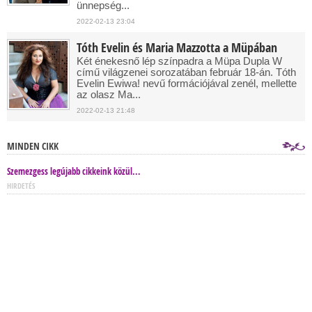
ünnepség...
2022-02-13 23:04
Tóth Evelin és Maria Mazzotta a Müpában
Két énekesnő lép színpadra a Müpa Dupla W
című világzenei sorozatában február 18-án. Tóth
Evelin Ewiwa! nevű formációjával zenél, mellette
az olasz Ma...
2022-02-13 21:48
MINDEN CIKK
Szemezgess legújabb cikkeink közül...
HIRDETÉS