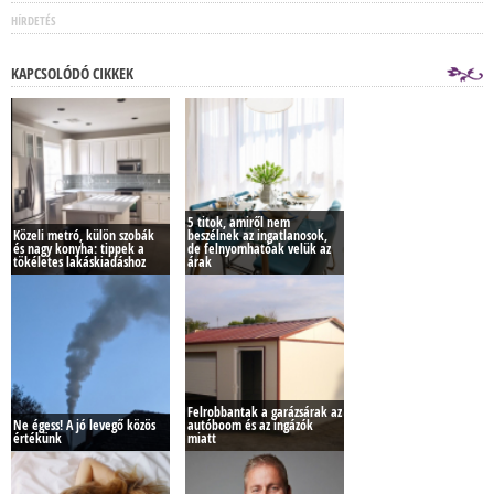
HÍRDETÉS
KAPCSOLÓDÓ CIKKEK
5 titok, amiről nem
Közeli metró, külön szobák
beszélnek az ingatlanosok,
és nagy konyha: tippek a
de felnyomhatóak velük az
tökéletes lakáskiadáshoz
árak
Felrobbantak a garázsárak az
Ne égess! A jó levegő közös
autóboom és az ingázók
értékünk
miatt