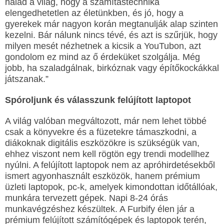
halad a világ, hogy a számítástechnika
elengedhetetlen az életünkben, és jó, hogy a
gyerekek már nagyon korán megtanulják alap szinten
kezelni. Bár nálunk nincs tévé, és azt is szűrjük, hogy
milyen mesét nézhetnek a kicsik a YouTubon, azt
gondolom ez mind az ő érdeküket szolgálja. Még
jobb, ha szaladgálnak, birkóznak vagy építőkockákkal
játszanak.”
Spóroljunk és válasszunk felújított laptopot
A világ valóban megváltozott, már nem lehet többé
csak a könyvekre és a füzetekre támaszkodni, a
diákoknak digitális eszközökre is szükségük van,
ehhez viszont nem kell rögtön egy trendi modellhez
nyúlni. A felújított laptopok nem az apróhirdetésekből
ismert agyonhasznált eszközök, hanem prémium
üzleti laptopok, pc-k, amelyek kimondottan időtállóak,
munkára tervezett gépek. Napi 8-24 órás
munkavégzéshez készültek. A Furbify élen jár a
prémium felújított számítógépek és laptopok terén,