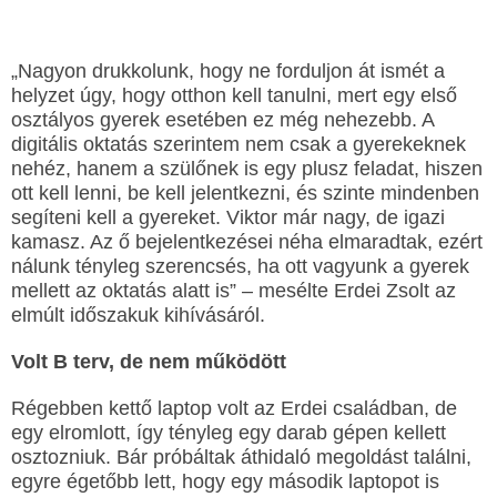
„Nagyon drukkolunk, hogy ne forduljon át ismét a
helyzet úgy, hogy otthon kell tanulni, mert egy első
osztályos gyerek esetében ez még nehezebb. A
digitális oktatás szerintem nem csak a gyerekeknek
nehéz, hanem a szülőnek is egy plusz feladat, hiszen
ott kell lenni, be kell jelentkezni, és szinte mindenben
segíteni kell a gyereket. Viktor már nagy, de igazi
kamasz. Az ő bejelentkezései néha elmaradtak, ezért
nálunk tényleg szerencsés, ha ott vagyunk a gyerek
mellett az oktatás alatt is” – mesélte Erdei Zsolt az
elmúlt időszakuk kihívásáról.
Volt B terv, de nem működött
Régebben kettő laptop volt az Erdei családban, de
egy elromlott, így tényleg egy darab gépen kellett
osztozniuk. Bár próbáltak áthidaló megoldást találni,
egyre égetőbb lett, hogy egy második laptopot is