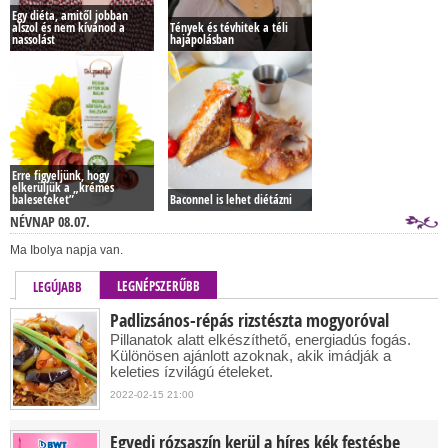
Egy diéta, amitől jobban
alszol és nem kívánod a
Tények és tévhitek a téli
nassolást
hajápolásban
Erre figyeljünk, hogy
elkerüljük a „krémes
baleseteket”
Baconnel is lehet diétázni
NÉVNAP 08.07.
Ma Ibolya napja van.
LEGNÉPSZERŰBB
LEGÚJABB
Padlizsános-répás rizstészta mogyoróval
Pillanatok alatt elkészíthető, energiadús fogás.
Különösen ajánlott azoknak, akik imádják a
keleties ízvilágú ételeket.
2022-02-15 21:00
Egyedi rózsaszín kerül a híres kék festésbe