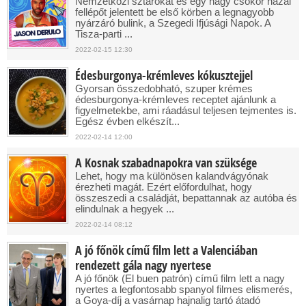
Nemzetközi sztárokat és egy nagy csokor hazai
fellépőt jelentett be első körben a legnagyobb
nyárzáró bulink, a Szegedi Ifjúsági Napok. A
Tisza-parti ...
2022-02-15 12:30
Édesburgonya-krémleves kókusztejjel
Gyorsan összedobható, szuper krémes
édesburgonya-krémleves receptet ajánlunk a
figyelmetekbe, ami ráadásul teljesen tejmentes is.
Egész évben elkészít...
2022-02-14 12:00
A Kosnak szabadnapokra van szüksége
Lehet, hogy ma különösen kalandvágyónak
érezheti magát. Ezért előfordulhat, hogy
összeszedi a családját, bepattannak az autóba és
elindulnak a hegyek ...
2022-02-14 08:12
A jó főnök című film lett a Valenciában
rendezett gála nagy nyertese
A jó főnök (El buen patrón) című film lett a nagy
nyertes a legfontosabb spanyol filmes elismerés,
a Goya-díj a vasárnap hajnalig tartó átadó