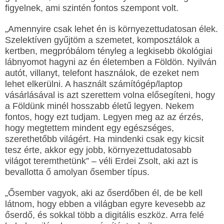
figyelnek, ami szintén fontos szempont volt.
„Amennyire csak lehet én is környezettudatosan élek.
Szelektíven gyűjtöm a szemetet, komposztálok a
kertben, megpróbálom tényleg a legkisebb ökológiai
lábnyomot hagyni az én életemben a Földön. Nyilván
autót, villanyt, telefont használok, de ezeket nem
lehet elkerülni. A használt számítógép/laptop
vásárlásával is azt szerettem volna elősegíteni, hogy
a Földünk minél hosszabb életű legyen. Nekem
fontos, hogy ezt tudjam. Legyen meg az az érzés,
hogy megtettem mindent egy egészséges,
szerethetőbb világért. Ha mindenki csak egy kicsit
tesz érte, akkor egy jobb, környezettudatosabb
világot teremthetünk” – véli Erdei Zsolt, aki azt is
bevallotta ő amolyan ősember típus.
„Ősember vagyok, aki az őserdőben él, de be kell
látnom, hogy ebben a világban egyre kevesebb az
őserdő, és sokkal több a digitális eszköz. Arra felé