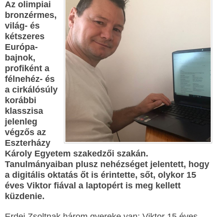
Az olimpiai
bronzérmes,
világ- és
kétszeres
Európa-
bajnok,
profiként a
félnehéz- és
a cirkálósúly
korábbi
klasszisa
jelenleg
végzős az
Eszterházy
Károly Egyetem szakedzői szakán.
Tanulmányaiban plusz nehézséget jelentett, hogy
a digitális oktatás őt is érintette, sőt, olykor 15
éves Viktor fiával a laptopért is meg kellett
küzdenie.
Erdei Zsoltnak három gyereke van: Viktor 15 éves,