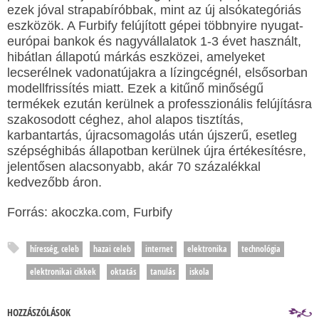
ezek jóval strapabíróbbak, mint az új alsókategóriás
eszközök. A Furbify felújított gépei többnyire nyugat-
európai bankok és nagyvállalatok 1-3 évet használt,
hibátlan állapotú márkás eszközei, amelyeket
lecserélnek vadonatújakra a lízingcégnél, elsősorban
modellfrissítés miatt. Ezek a kitűnő minőségű
termékek ezután kerülnek a professzionális felújításra
szakosodott céghez, ahol alapos tisztítás,
karbantartás, újracsomagolás után újszerű, esetleg
szépséghibás állapotban kerülnek újra értékesítésre,
jelentősen alacsonyabb, akár 70 százalékkal
kedvezőbb áron.
Forrás: akoczka.com, Furbify
híresség, celeb
hazai celeb
internet
elektronika
technológia
elektronikai cikkek
oktatás
tanulás
iskola
HOZZÁSZÓLÁSOK