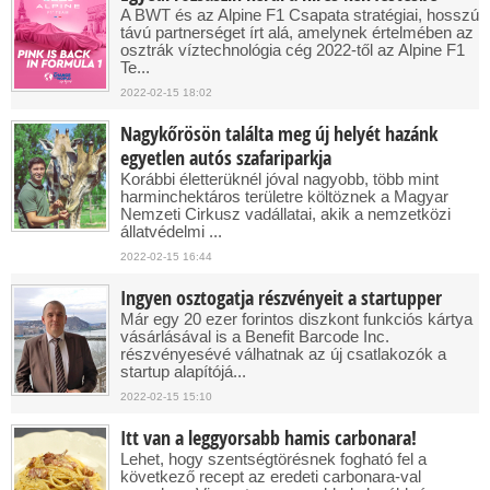
A BWT és az Alpine F1 Csapata stratégiai, hosszú
távú partnerséget írt alá, amelynek értelmében az
osztrák víztechnológia cég 2022-től az Alpine F1
Te...
2022-02-15 18:02
Nagykőrösön találta meg új helyét hazánk
egyetlen autós szafariparkja
Korábbi életterüknél jóval nagyobb, több mint
harminchektáros területre költöznek a Magyar
Nemzeti Cirkusz vadállatai, akik a nemzetközi
állatvédelmi ...
2022-02-15 16:44
Ingyen osztogatja részvényeit a startupper
Már egy 20 ezer forintos diszkont funkciós kártya
vásárlásával is a Benefit Barcode Inc.
részvényesévé válhatnak az új csatlakozók a
startup alapítójá...
2022-02-15 15:10
Itt van a leggyorsabb hamis carbonara!
Lehet, hogy szentségtörésnek fogható fel a
következő recept az eredeti carbonara-val