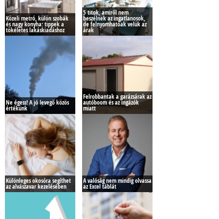
5 titok, amiről nem
Közeli metró, külön szobák
beszélnek az ingatlanosok,
és nagy konyha: tippek a
de felnyomhatóak velük az
tökéletes lakáskiadáshoz
árak
Felrobbantak a garázsárak az
Ne égess! A jó levegő közös
autóboom és az ingázók
értékünk
miatt
Különleges okosóra segíthet
A valóság nem mindig olvassa
az alvászavar kezelésében
az Excel táblát