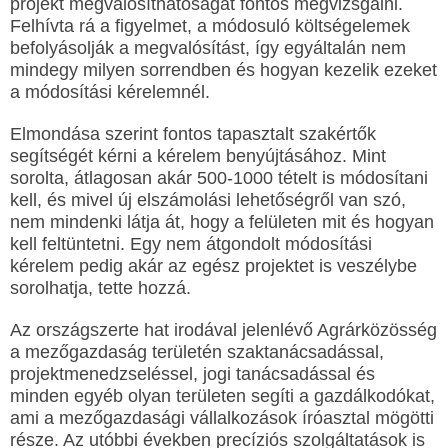
projekt megvalósíthatóságát fontos megvizsgálni.
Felhívta rá a figyelmet, a módosuló költségelemek
befolyásolják a megvalósítást, így egyáltalán nem
mindegy milyen sorrendben és hogyan kezelik ezeket
a módosítási kérelemnél.
Elmondása szerint fontos tapasztalt szakértők
segítségét kérni a kérelem benyújtásához. Mint
sorolta, átlagosan akár 500-1000 tételt is módosítani
kell, és mivel új elszámolási lehetőségről van szó,
nem mindenki látja át, hogy a felületen mit és hogyan
kell feltüntetni. Egy nem átgondolt módosítási
kérelem pedig akár az egész projektet is veszélybe
sorolhatja, tette hozzá.
Az országszerte hat irodával jelenlévő Agrárközösség
a mezőgazdaság területén szaktanácsadással,
projektmenedzseléssel, jogi tanácsadással és
minden egyéb olyan területen segíti a gazdálkodókat,
ami a mezőgazdasági vállalkozások íróasztal mögötti
része. Az utóbbi években precíziós szolgáltatások is