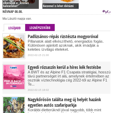
elkerüljük a „krémes
baleseteket”
Baconnel is lehet diétázni
NÉVNAP 08.08.
Ma László napja van.
LEGNÉPSZERŰBB
LEGÚJABB
Padlizsános-répás rizstészta mogyoróval
Pillanatok alatt elkészíthető, energiadús fogás.
Különösen ajánlott azoknak, akik imádják a
keleties ízvilágú ételeket.
2022-02-15 21:00
Egyedi rózsaszín kerül a híres kék festésbe
A BWT és az Alpine F1 Csapata stratégiai, hosszú
távú partnerséget írt alá, amelynek értelmében az
osztrák víztechnológia cég 2022-től az Alpine F1
Te...
2022-02-15 18:02
Nagykőrösön találta meg új helyét hazánk
egyetlen autós szafariparkja
Korábbi életterüknél jóval nagyobb, több mint