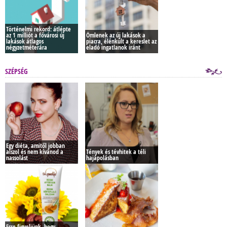
Történelmi rekord: átlépte
az 1 milliót a fővárosi új
Ömlenek az új lakások a
lakások átlagos
piacra, élénkült a kereslet az
négyzetméterára
eladó ingatlanok iránt
SZÉPSÉG
Egy diéta, amitől jobban
alszol és nem kívánod a
Tények és tévhitek a téli
nassolást
hajápolásban
Erre figyeljünk, hogy