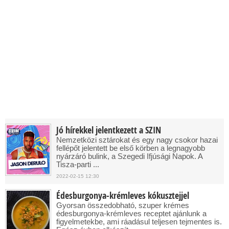
Jó hírekkel jelentkezett a SZIN
Nemzetközi sztárokat és egy nagy csokor hazai
fellépőt jelentett be első körben a legnagyobb
nyárzáró bulink, a Szegedi Ifjúsági Napok. A
Tisza-parti ...
2022-02-15 12:30
Édesburgonya-krémleves kókusztejjel
Gyorsan összedobható, szuper krémes
édesburgonya-krémleves receptet ajánlunk a
figyelmetekbe, ami ráadásul teljesen tejmentes is.