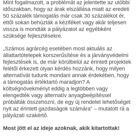
Mint fogalmazott, a problémát az jelentette az utóbbi
időszakban, hogy az árak elszállása miatt az eredeti
50 százalék támogatás már csak 30 százalékot ér,
ettől sokan behúzták a kéziféket vagy akár teljesen
vissza is mondták a pályázatot az egyébként
szüksége fejlesztésekre.
„Számos agrárcég esetében most aktuális az
állattartótelepek korszerűsítése és a járványvédelmi
fejlesztések is, de már körülbelül az érintett projektek
felétől érkezett olyan kérdés hozzánk, hogy milyen
alternatívát tudunk mondani annak érdekében, hogy
a támogatás értéktartó maradjon? A
költségnövekményt eddig a legtöbben vagy
elengedték vagy alternatív anyagbeépítéssel
próbálták összehozni, de egy új rendelet lehetőséget
nyit az érintett gazdaságok számára” – mutatott rá a
pályázati szakértő.
Most jött el az ideje azoknak, akik kitartottak!