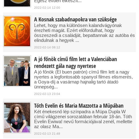
Egész évben elkészít...
2022-02-14 12:00
A Kosnak szabadnapokra van szüksége
Lehet, hogy ma különösen kalandvágyónak
érezheti magát. Ezért előfordulhat, hogy
összeszedi a családját, bepattannak az autóba és
elindulnak a hegyek ...
2022-02-14 08:12
A jó főnök című film lett a Valenciában
rendezett gála nagy nyertese
A jó főnök (El buen patrón) című film lett a nagy
nyertes a legfontosabb spanyol filmes elismerés,
a Goya-díj a vasárnap hajnalig tartó átadó
ünnepség...
2022-02-13 23:04
Tóth Evelin és Maria Mazzotta a Müpában
Két énekesnő lép színpadra a Müpa Dupla W
című világzenei sorozatában február 18-án. Tóth
Evelin Ewiwa! nevű formációjával zenél, mellette
az olasz Ma...
2022-02-13 21:48