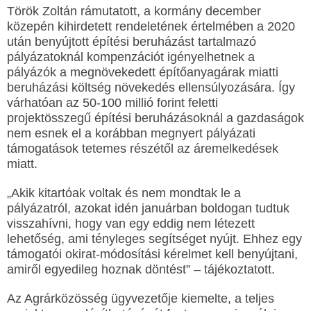
Török Zoltán rámutatott, a kormány december
közepén kihirdetett rendeletének értelmében a 2020
után benyújtott építési beruházást tartalmazó
pályázatoknál kompenzációt igényelhetnek a
pályázók a megnövekedett építőanyagárak miatti
beruházási költség növekedés ellensúlyozására. Így
várhatóan az 50-100 millió forint feletti
projektösszegű építési beruházásoknál a gazdaságok
nem esnek el a korábban megnyert pályázati
támogatások tetemes részétől az áremelkedések
miatt.
„Akik kitartóak voltak és nem mondtak le a
pályázatról, azokat idén januárban boldogan tudtuk
visszahívni, hogy van egy eddig nem létezett
lehetőség, ami tényleges segítséget nyújt. Ehhez egy
támogatói okirat-módosítási kérelmet kell benyújtani,
amiről egyedileg hoznak döntést” – tájékoztatott.
Az Agrárközösség ügyvezetője kiemelte, a teljes