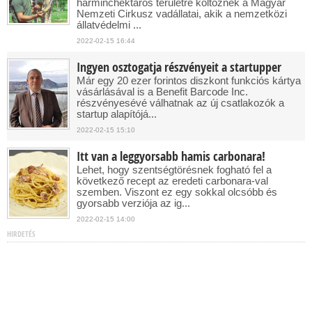
harminchektáros területre költöznek a Magyar
Nemzeti Cirkusz vadállatai, akik a nemzetközi
állatvédelmi ...
2022-02-15 16:44
Ingyen osztogatja részvényeit a startupper
Már egy 20 ezer forintos diszkont funkciós kártya
vásárlásával is a Benefit Barcode Inc.
részvényesévé válhatnak az új csatlakozók a
startup alapítójá...
2022-02-15 15:10
Itt van a leggyorsabb hamis carbonara!
Lehet, hogy szentségtörésnek fogható fel a
következő recept az eredeti carbonara-val
szemben. Viszont ez egy sokkal olcsóbb és
gyorsabb verziója az ig...
2022-02-15 14:00
HIRDETÉS