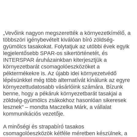
„Vevőink nagyon megszerették a környezetkímélő, a
többszöri igénybevételt kiválóan bíró zöldség-
gyümölcs tasakokat. Folytatjuk az utóbbi évek egyik
legjelentősebb SPAR-os sikertörténetét, és
INTERSPAR áruházainkban kiterjesztjük a
környezetbarát csomagolóeszközöket a
péktermékekre is. Az újabb idei környezetvédő
lépésünkkel még több alternatívát kínálunk az egyre
környezettudatosabb vásárlóink számára. Bízunk
benne, hogy a pékáruk környezetbarát tasakjai a
zöldség-gyümölcs zsákokhoz hasonlóan sikeresek
lesznek" – mondta Maczelka Márk, a vállalat
kommunikációs vezetője.
A minőségi és strapabíró tasakos
csomagolóeszközök kétféle méretben készülnek, a