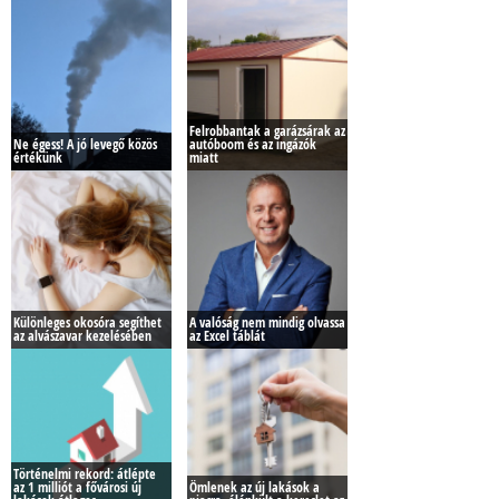
Felrobbantak a garázsárak az
Ne égess! A jó levegő közös
autóboom és az ingázók
értékünk
miatt
Különleges okosóra segíthet
A valóság nem mindig olvassa
az alvászavar kezelésében
az Excel táblát
Történelmi rekord: átlépte
az 1 milliót a fővárosi új
Ömlenek az új lakások a