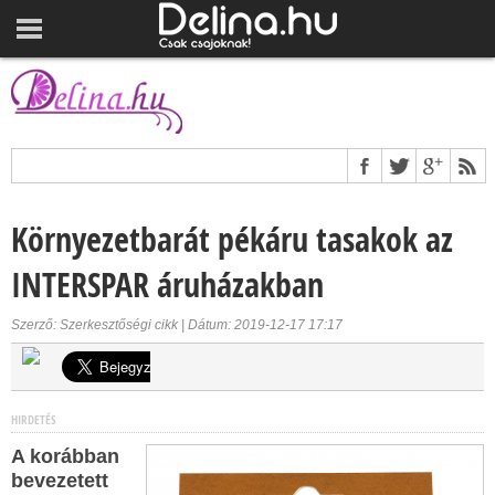
Környezetbarát pékáru tasakok az
INTERSPAR áruházakban
Szerző: Szerkesztőségi cikk | Dátum: 2019-12-17 17:17
HIRDETÉS
A korábban
bevezetett