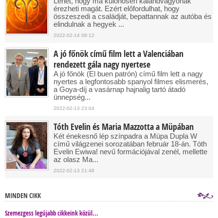
Lehet, hogy ma különösen kalandvágyónak
érezheti magát. Ezért előfordulhat, hogy
összeszedi a családját, bepattannak az autóba és
elindulnak a hegyek ...
2022-02-14 08:12
A jó főnök című film lett a Valenciában
rendezett gála nagy nyertese
A jó főnök (El buen patrón) című film lett a nagy
nyertes a legfontosabb spanyol filmes elismerés,
a Goya-díj a vasárnap hajnalig tartó átadó
ünnepség...
2022-02-13 23:04
Tóth Evelin és Maria Mazzotta a Müpában
Két énekesnő lép színpadra a Müpa Dupla W
című világzenei sorozatában február 18-án. Tóth
Evelin Ewiwa! nevű formációjával zenél, mellette
az olasz Ma...
2022-02-13 21:48
MINDEN CIKK
Szemezgess legújabb cikkeink közül...