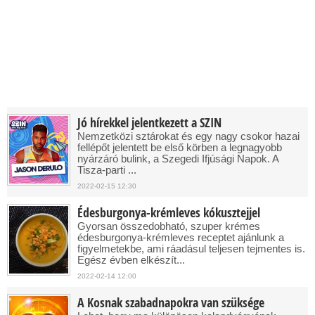
Jó hírekkel jelentkezett a SZIN
Nemzetközi sztárokat és egy nagy csokor hazai
fellépőt jelentett be első körben a legnagyobb
nyárzáró bulink, a Szegedi Ifjúsági Napok. A
Tisza-parti ...
2022-02-15 12:30
Édesburgonya-krémleves kókusztejjel
Gyorsan összedobható, szuper krémes
édesburgonya-krémleves receptet ajánlunk a
figyelmetekbe, ami ráadásul teljesen tejmentes is.
Egész évben elkészít...
2022-02-14 12:00
A Kosnak szabadnapokra van szüksége