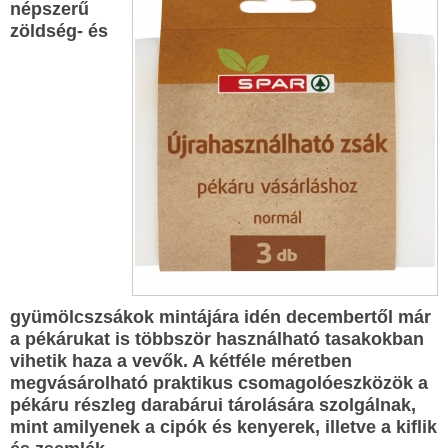
népszerű
zöldség- és
gyümölcszsákok mintájára idén decembertől már
a pékárukat is többször használható tasakokban
vihetik haza a vevők. A kétféle méretben
megvásárolható praktikus csomagolóeszközök a
pékáru részleg darabárui tárolására szolgálnak,
mint amilyenek a cipók és kenyerek, illetve a kiflik