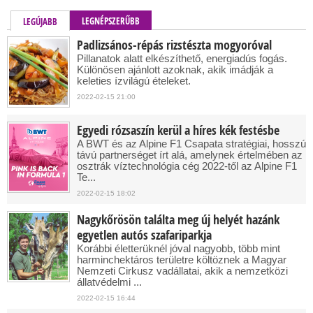
LEGNÉPSZERŰBB
LEGÚJABB
Padlizsános-répás rizstészta mogyoróval
Pillanatok alatt elkészíthető, energiadús fogás.
Különösen ajánlott azoknak, akik imádják a
keleties ízvilágú ételeket.
2022-02-15 21:00
Egyedi rózsaszín kerül a híres kék festésbe
A BWT és az Alpine F1 Csapata stratégiai, hosszú
távú partnerséget írt alá, amelynek értelmében az
osztrák víztechnológia cég 2022-től az Alpine F1
Te...
2022-02-15 18:02
Nagykőrösön találta meg új helyét hazánk
egyetlen autós szafariparkja
Korábbi életterüknél jóval nagyobb, több mint
harminchektáros területre költöznek a Magyar
Nemzeti Cirkusz vadállatai, akik a nemzetközi
állatvédelmi ...
2022-02-15 16:44