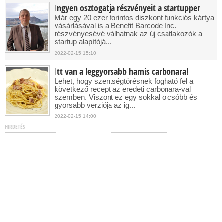
Ingyen osztogatja részvényeit a startupper
Már egy 20 ezer forintos diszkont funkciós kártya
vásárlásával is a Benefit Barcode Inc.
részvényesévé válhatnak az új csatlakozók a
startup alapítójá...
2022-02-15 15:10
Itt van a leggyorsabb hamis carbonara!
Lehet, hogy szentségtörésnek fogható fel a
következő recept az eredeti carbonara-val
szemben. Viszont ez egy sokkal olcsóbb és
gyorsabb verziója az ig...
2022-02-15 14:00
HIRDETÉS