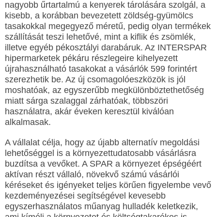
nagyobb űrtartalmú a kenyerek tárolására szolgál, a
kisebb, a korábban bevezetett zöldség-gyümölcs
tasakokkal megegyező méretű, pedig olyan termékek
szállítását teszi lehetővé, mint a kiflik és zsömlék,
illetve egyéb pékosztályi darabáruk. Az INTERSPAR
hipermarketek pékáru részlegeire kihelyezett
újrahasználható tasakokat a vásárlók 599 forintért
szerezhetik be. Az új csomagolóeszközök is jól
moshatóak, az egyszerűbb megkülönböztethetőség
miatt sárga szalaggal zárhatóak, többszöri
használatra, akár éveken keresztül kiválóan
alkalmasak.
A vállalat célja, hogy az újabb alternatív megoldási
lehetőséggel is a környezettudatosabb vásárlásra
buzdítsa a vevőket. A SPAR a környezet épségéért
aktívan részt vállaló, növekvő számú vásárlói
kéréseket és igényeket teljes körűen figyelembe vevő
kezdeményezései segítségével kevesebb
egyszerhasználatos műanyag hulladék keletkezik,