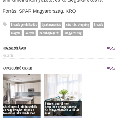
ami kíméli a környezetet és költségtakarékos is.
Forrás: SPAR Magyarország, KRQ
kreatív gondolkodás
újrahasznosítás
vásárlás, shopping
kreatív
magyar
kenyér
papírhajtogatás
Magyarország
HOZZÁSZÓLÁSOK
HÍRDETÉS
KAPCSOLÓDÓ CIKKEK
5 titok, amiről nem
Közeli metró, külön szobák
beszélnek az ingatlanosok,
és nagy konyha: tippek a
de felnyomhatóak velük az
tökéletes lakáskiadáshoz
árak