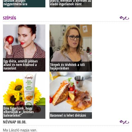
lakások átlagos
piacra, élénkült a kereslet az
négyzetméterára
eladó ingatlanok iránt
SZÉPSÉG
Egy diéta, amitől jobban
alszol és nem kívánod a
Tények és tévhitek a téli
nassolást
hajápolásban
Erre figyeljünk, hogy
elkerüljük a „krémes
baleseteket”
Baconnel is lehet diétázni
NÉVNAP 08.08.
Ma László napja van.