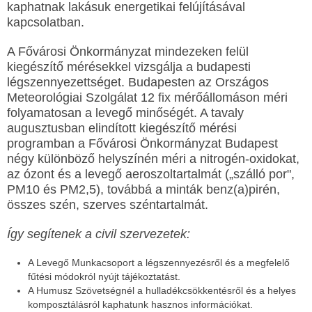
kaphatnak lakásuk energetikai felújításával
kapcsolatban.
A Fővárosi Önkormányzat mindezeken felül
kiegészítő mérésekkel vizsgálja a budapesti
légszennyezettséget. Budapesten az Országos
Meteorológiai Szolgálat 12 fix mérőállomáson méri
folyamatosan a levegő minőségét. A tavaly
augusztusban elindított kiegészítő mérési
programban a Fővárosi Önkormányzat Budapest
négy különböző helyszínén méri a nitrogén-oxidokat,
az ózont és a levegő aeroszoltartalmát („szálló por",
PM10 és PM2,5), továbbá a minták benz(a)pirén,
összes szén, szerves széntartalmát.
Így segítenek a civil szervezetek:
A Levegő Munkacsoport a légszennyezésről és a megfelelő
fűtési módokról nyújt tájékoztatást.
A Humusz Szövetségnél a hulladékcsökkentésről és a helyes
komposztálásról kaphatunk hasznos információkat.