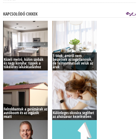
KAPCSOLÓDÓ CIKKEK
5 titok, amiről nem
Közeli metró, külön szobák
beszélnek az ingatlanosok,
és nagy konyha: tippek a
de felnyomhatóak velük az
tökéletes lakáskiadáshoz
árak
Felrobbantak a garázsárak az
autóboom és az ingázók
Különleges okosóra segíthet
miatt
az alvászavar kezelésében