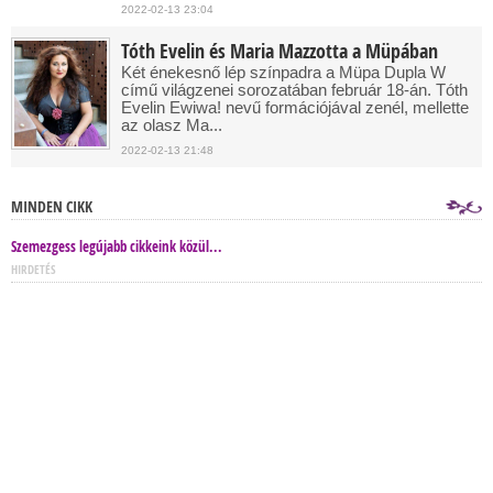
2022-02-13 23:04
Tóth Evelin és Maria Mazzotta a Müpában
Két énekesnő lép színpadra a Müpa Dupla W
című világzenei sorozatában február 18-án. Tóth
Evelin Ewiwa! nevű formációjával zenél, mellette
az olasz Ma...
2022-02-13 21:48
MINDEN CIKK
Szemezgess legújabb cikkeink közül...
HIRDETÉS