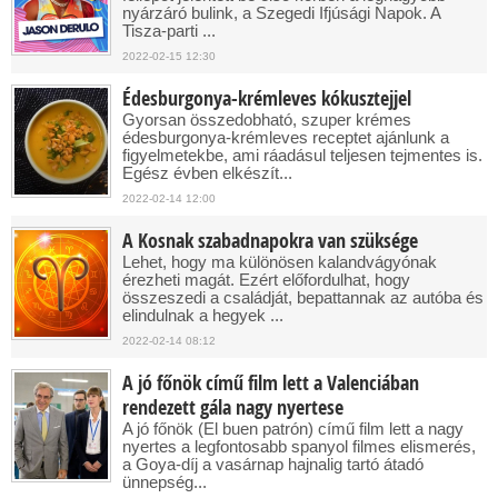
nyárzáró bulink, a Szegedi Ifjúsági Napok. A
Tisza-parti ...
2022-02-15 12:30
Édesburgonya-krémleves kókusztejjel
Gyorsan összedobható, szuper krémes
édesburgonya-krémleves receptet ajánlunk a
figyelmetekbe, ami ráadásul teljesen tejmentes is.
Egész évben elkészít...
2022-02-14 12:00
A Kosnak szabadnapokra van szüksége
Lehet, hogy ma különösen kalandvágyónak
érezheti magát. Ezért előfordulhat, hogy
összeszedi a családját, bepattannak az autóba és
elindulnak a hegyek ...
2022-02-14 08:12
A jó főnök című film lett a Valenciában
rendezett gála nagy nyertese
A jó főnök (El buen patrón) című film lett a nagy
nyertes a legfontosabb spanyol filmes elismerés,
a Goya-díj a vasárnap hajnalig tartó átadó
ünnepség...