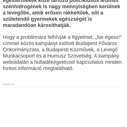
égéstermékek közé tartozó policiklusos aromás
szénhidrogének is nagy mennyiségben kerülnek
a levegőbe, amik erősen rákkeltőek, sőt a
születendő gyermekek egészségét is
maradandóan károsíthatják.
Hogy a problémára felhívják a figyelmet, „Ne égess!"
címmel közös kampányt indított Budapest Főváros
Önkormányzata, a Budapesti Közművek, a Levegő
Munkacsoport és a Humusz Szövetség. A kampány
weboldalán a hulladékégetéssel kapcsolatos minden
fontos információ megtalálható.
HIRDETÉS