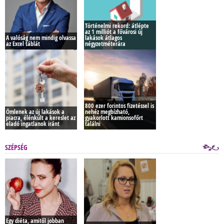
Történelmi rekord: átlépte
az 1 milliót a fővárosi új
A valóság nem mindig olvassa
lakások átlagos
az Excel táblát
négyzetméterára
800 ezer forintos fizetéssel is
Ömlenek az új lakások a
nehéz megbízható,
piacra, élénkült a kereslet az
gyakorlott kamionsofőrt
eladó ingatlanok iránt
találni
SZÉPSÉG
Egy diéta, amitől jobban