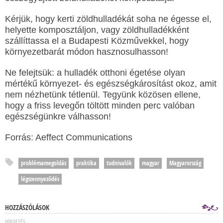
Kérjük, hogy kerti zöldhulladékát soha ne égesse el,
helyette komposztáljon, vagy zöldhulladékként
szállíttassa el a Budapesti Közművekkel, hogy
környezetbarát módon hasznosulhasson!
Ne felejtsük: a hulladék otthoni égetése olyan
mértékű környezet- és egészségkárosítást okoz, amit
nem nézhetünk tétlenül. Tegyünk közösen ellene,
hogy a friss levegőn töltött minden perc valóban
egészségünkre válhasson!
Forrás: Aeffect Communications
problémamegoldás
praktika
tudnivalók
magyar
Magyarország
légszennyeződés
HOZZÁSZÓLÁSOK
HÍRDETÉS