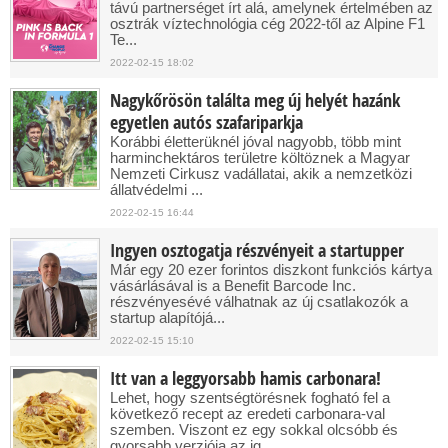
távú partnerséget írt alá, amelynek értelmében az
osztrák víztechnológia cég 2022-től az Alpine F1
Te...
2022-02-15 18:02
Nagykőrösön találta meg új helyét hazánk
egyetlen autós szafariparkja
Korábbi életterüknél jóval nagyobb, több mint
harminchektáros területre költöznek a Magyar
Nemzeti Cirkusz vadállatai, akik a nemzetközi
állatvédelmi ...
2022-02-15 16:44
Ingyen osztogatja részvényeit a startupper
Már egy 20 ezer forintos diszkont funkciós kártya
vásárlásával is a Benefit Barcode Inc.
részvényesévé válhatnak az új csatlakozók a
startup alapítójá...
2022-02-15 15:10
Itt van a leggyorsabb hamis carbonara!
Lehet, hogy szentségtörésnek fogható fel a
következő recept az eredeti carbonara-val
szemben. Viszont ez egy sokkal olcsóbb és
gyorsabb verziója az ig...