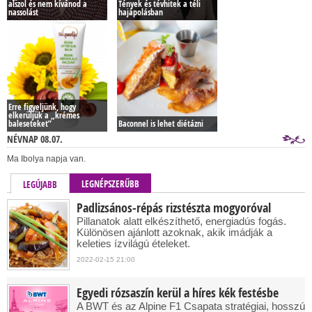
alszol és nem kívánod a
Tények és tévhitek a téli
nassolást
hajápolásban
Erre figyeljünk, hogy
elkerüljük a „krémes
baleseteket”
Baconnel is lehet diétázni
NÉVNAP 08.07.
Ma Ibolya napja van.
LEGNÉPSZERŰBB
LEGÚJABB
Padlizsános-répás rizstészta mogyoróval
Pillanatok alatt elkészíthető, energiadús fogás.
Különösen ajánlott azoknak, akik imádják a
keleties ízvilágú ételeket.
2022-02-15 21:00
Egyedi rózsaszín kerül a híres kék festésbe
A BWT és az Alpine F1 Csapata stratégiai, hosszú