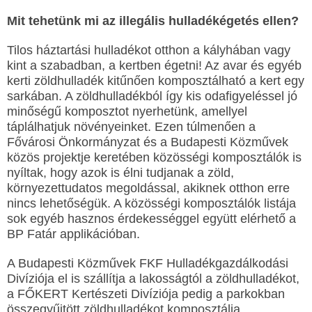
Mit tehetünk mi az illegális hulladékégetés ellen?
Tilos háztartási hulladékot otthon a kályhában vagy
kint a szabadban, a kertben égetni! Az avar és egyéb
kerti zöldhulladék kitűnően komposztálható a kert egy
sarkában. A zöldhulladékból így kis odafigyeléssel jó
minőségű komposztot nyerhetünk, amellyel
táplálhatjuk növényeinket. Ezen túlmenően a
Fővárosi Önkormányzat és a Budapesti Közművek
közös projektje keretében közösségi komposztálók is
nyíltak, hogy azok is élni tudjanak a zöld,
környezettudatos megoldással, akiknek otthon erre
nincs lehetőségük. A közösségi komposztálók listája
sok egyéb hasznos érdekességgel együtt elérhető a
BP Fatár applikációban.
A Budapesti Közművek FKF Hulladékgazdálkodási
Divíziója el is szállítja a lakosságtól a zöldhulladékot,
a FŐKERT Kertészeti Divíziója pedig a parkokban
összegyűjtött zöldhulladékot komposztálja.