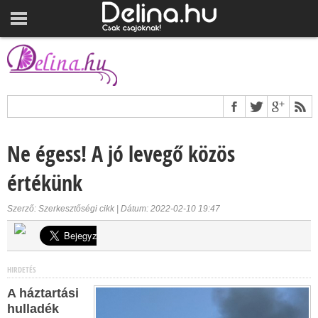
Ne égess! A jó levegő közös
értékünk
Szerző: Szerkesztőségi cikk | Dátum: 2022-02-10 19:47
HIRDETÉS
A háztartási
hulladék