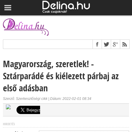
Magyarország, szeretlek! -
Sztárparádé és kiélezett párbaj az
első adásban
Szerző: Szerkesztőségi cikk | Dátum: 2022-02-01 08:34
HIRDETÉS