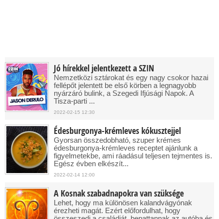
Jó hírekkel jelentkezett a SZIN
Nemzetközi sztárokat és egy nagy csokor hazai
fellépőt jelentett be első körben a legnagyobb
nyárzáró bulink, a Szegedi Ifjúsági Napok. A
Tisza-parti ...
2022-02-15 12:30
Édesburgonya-krémleves kókusztejjel
Gyorsan összedobható, szuper krémes
édesburgonya-krémleves receptet ajánlunk a
figyelmetekbe, ami ráadásul teljesen tejmentes is.
Egész évben elkészít...
2022-02-14 12:00
A Kosnak szabadnapokra van szüksége
Lehet, hogy ma különösen kalandvágyónak
érezheti magát. Ezért előfordulhat, hogy
összeszedi a családját, bepattannak az autóba és