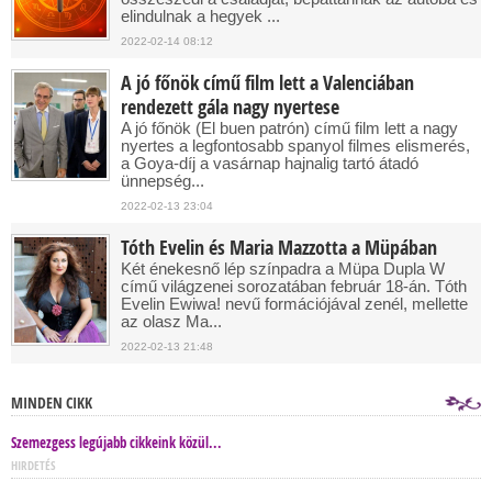
elindulnak a hegyek ...
2022-02-14 08:12
A jó főnök című film lett a Valenciában
rendezett gála nagy nyertese
A jó főnök (El buen patrón) című film lett a nagy
nyertes a legfontosabb spanyol filmes elismerés,
a Goya-díj a vasárnap hajnalig tartó átadó
ünnepség...
2022-02-13 23:04
Tóth Evelin és Maria Mazzotta a Müpában
Két énekesnő lép színpadra a Müpa Dupla W
című világzenei sorozatában február 18-án. Tóth
Evelin Ewiwa! nevű formációjával zenél, mellette
az olasz Ma...
2022-02-13 21:48
MINDEN CIKK
Szemezgess legújabb cikkeink közül...
HIRDETÉS