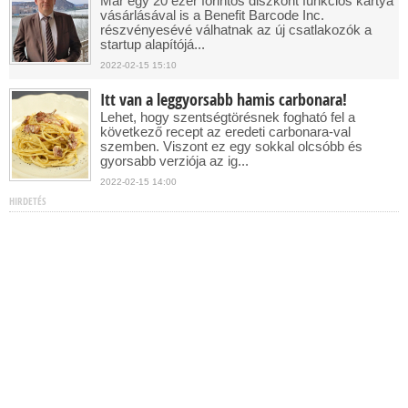
Már egy 20 ezer forintos diszkont funkciós kártya
vásárlásával is a Benefit Barcode Inc.
részvényesévé válhatnak az új csatlakozók a
startup alapítójá...
2022-02-15 15:10
Itt van a leggyorsabb hamis carbonara!
Lehet, hogy szentségtörésnek fogható fel a
következő recept az eredeti carbonara-val
szemben. Viszont ez egy sokkal olcsóbb és
gyorsabb verziója az ig...
2022-02-15 14:00
HIRDETÉS