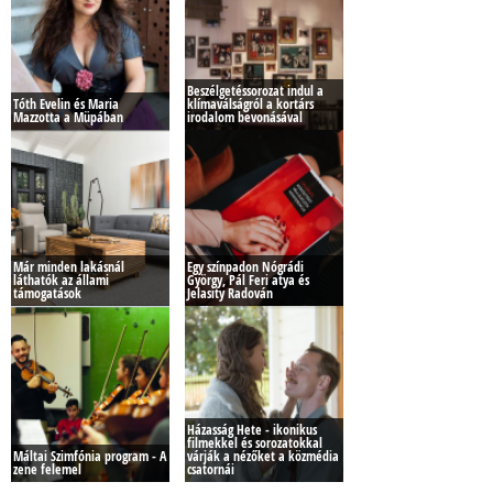
Beszélgetéssorozat indul a
Tóth Evelin és Maria
klímaválságról a kortárs
Mazzotta a Müpában
irodalom bevonásával
Már minden lakásnál
Egy színpadon Nógrádi
láthatók az állami
György, Pál Feri atya és
támogatások
Jelasity Radován
Házasság Hete - ikonikus
filmekkel és sorozatokkal
Máltai Szimfónia program - A
várják a nézőket a közmédia
zene felemel
csatornái