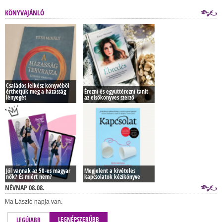
KÖNYVAJÁNLÓ
Családos lelkész könyvéből
érthetjük meg a házasság
Érezni és együttérezni tanít
lényegét
az elsőkönyves szerző
Jól vannak az 50-es magyar
Megjelent a kivételes
nők? És miért nem?
kapcsolatok kézikönyve
NÉVNAP 08.08.
Ma László napja van.
LEGNÉPSZERŰBB
LEGÚJABB