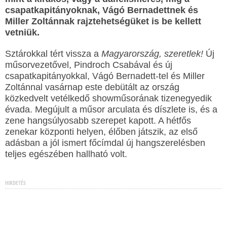
csapatkapitányoknak, Vágó Bernadettnek és
Miller Zoltánnak rajztehetségüket is be kellett
vetniük.
Sztárokkal tért vissza a
Magyarország, szeretlek!
Új
műsorvezetővel, Pindroch Csabával és új
csapatkapitányokkal, Vágó Bernadett-tel és Miller
Zoltánnal vasárnap este debütált az ország
közkedvelt vetélkedő showműsorának tizenegyedik
évada. Megújult a műsor arculata és díszlete is, és a
zene hangsúlyosabb szerepet kapott. A hétfős
zenekar központi helyen, élőben játszik, az első
adásban a jól ismert főcímdal új hangszerelésben
teljes egészében hallható volt.
HIRDETÉS