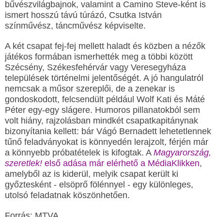
bűvészvilágbajnok, valamint a Camino Steve-ként is
ismert hosszú távú túrázó, Csutka István
színművész, táncművész képviselte.
A két csapat fej-fej mellett haladt és közben a nézők
játékos formában ismerhették meg a többi között
Szécsény, Székesfehérvár vagy Veresegyháza
települések történelmi jelentőségét. A jó hangulatról
nemcsak a műsor szereplői, de a zenekar is
gondoskodott, felcsendült például Wolf Kati és Máté
Péter egy-egy slágere. Humoros pillanatokból sem
volt hiány, rajzolásban mindkét csapatkapitánynak
bizonyítania kellett: bár Vágó Bernadett lehetetlennek
tűnő feladványokat is könnyedén lerajzolt, férjén már
a könnyebb próbatételek is kifogtak. A
Magyarország,
szeretlek!
első adása már elérhető a MédiaKlikken
,
amelyből az is kiderül, melyik csapat került ki
győztesként - elsöprő fölénnyel - egy különleges,
utolsó feladatnak köszönhetően.
Forrás: MTVA