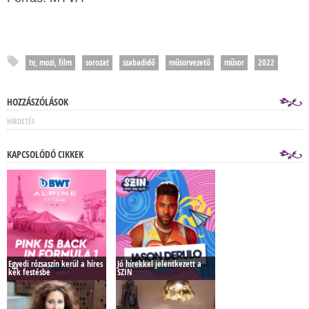
tv, mozi, film
sorozat
szabadidő
műsorvezető
műsor
2022
HOZZÁSZÓLÁSOK
HÍRDETÉS
KAPCSOLÓDÓ CIKKEK
Egyedi rózsaszín kerül a híres
Jó hírekkel jelentkezett a
kék festésbe
SZIN