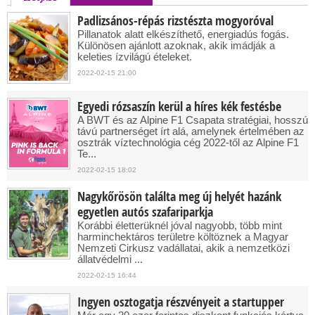
Padlizsános-répás rizstészta mogyoróval
Pillanatok alatt elkészíthető, energiadús fogás.
Különösen ajánlott azoknak, akik imádják a
keleties ízvilágú ételeket.
2022-02-15 21:00
Egyedi rózsaszín kerül a híres kék festésbe
A BWT és az Alpine F1 Csapata stratégiai, hosszú
távú partnerséget írt alá, amelynek értelmében az
osztrák víztechnológia cég 2022-től az Alpine F1
Te...
2022-02-15 18:02
Nagykőrösön találta meg új helyét hazánk
egyetlen autós szafariparkja
Korábbi életterüknél jóval nagyobb, több mint
harminchektáros területre költöznek a Magyar
Nemzeti Cirkusz vadállatai, akik a nemzetközi
állatvédelmi ...
2022-02-15 16:44
Ingyen osztogatja részvényeit a startupper