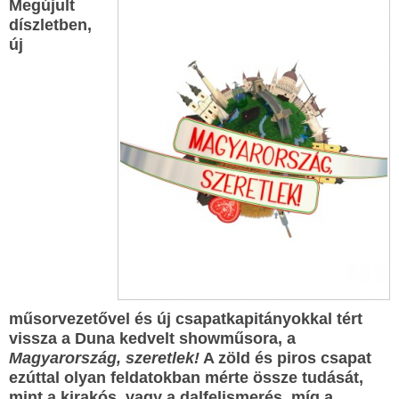
Megújult
díszletben,
új
műsorvezetővel és új csapatkapitányokkal tért
vissza a Duna kedvelt showműsora, a
Magyarország, szeretlek!
A zöld és piros csapat
ezúttal olyan feldatokban mérte össze tudását,
mint a kirakós, vagy a dalfelismerés, míg a