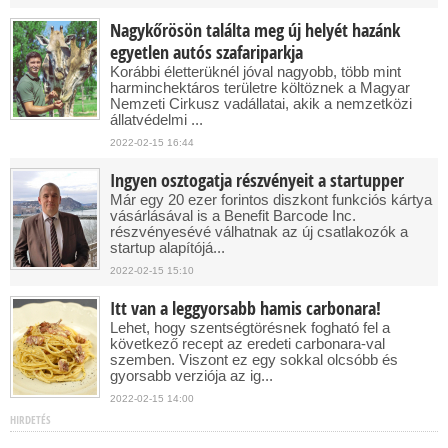
Nagykőrösön találta meg új helyét hazánk
egyetlen autós szafariparkja
Korábbi életterüknél jóval nagyobb, több mint
harminchektáros területre költöznek a Magyar
Nemzeti Cirkusz vadállatai, akik a nemzetközi
állatvédelmi ...
2022-02-15 16:44
Ingyen osztogatja részvényeit a startupper
Már egy 20 ezer forintos diszkont funkciós kártya
vásárlásával is a Benefit Barcode Inc.
részvényesévé válhatnak az új csatlakozók a
startup alapítójá...
2022-02-15 15:10
Itt van a leggyorsabb hamis carbonara!
Lehet, hogy szentségtörésnek fogható fel a
következő recept az eredeti carbonara-val
szemben. Viszont ez egy sokkal olcsóbb és
gyorsabb verziója az ig...
2022-02-15 14:00
HIRDETÉS