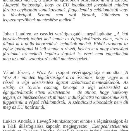
Alapvető fontosságú, hogy az EU jogalkotási javaslatai minden
járatra egyformán vonatkozzanak, függetlenül a célállomástól vagy
a távolságtól. Semmi sem szól járatok, különösen a
legszennyezőbbek mentesítése mellett."
Johan Lundren, az easyJet vezérigazgatója megállapította:
„A légi
közlekedésnek többet kell tennie az éghajlatváltozás ellen, ezért is
állunk ki a nulla kibocsátású technikák mellett. Ebből azonban az
egész iparágnak ki kell vennie a részét, beleértve a nagy távolságú
járatokat üzemeltető légitársaságokat is, ezért nem engedhetjük
meg az uniós szabályozás alóli mentességeket."
Váradi József, a Wizz Air csoport vezérigazgatója elmondta:
„A
Wizz Air minden légitársaságot arra ösztönöz, hogy vegye ki a
részét a légi közlekedési ágazat széndioxid-mentesítéséből. Az
»Irány az 55%!«
csomag bevonja a légi közlekedést az
éghajlatváltozás elleni küzdelembe – de ahhoz, hogy hatékony
legyen, az intézkedéseknek minden induló járatra vonatkozniuk kell,
függetlenül a végső célállomástól. A széndioxid-kibocsátás nem áll
meg az EU határainál."
Lukács András, a Levegő Munkacsoport elnöke a légitársaságok és
a T&E állásfoglalása kapcsán megjegyezte:
„Elengedhetetlennek