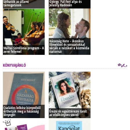
láthatók az állami
György, Pál Feri atya és
támogatások
Jelasity Radován
Házasság Hete - ikonikus
filmekkel és sorozatokkal
Máltai Szimfónia program - A
várják a nézőket a közmédia
zene felemel
csatornái
KÖNYVAJÁNLÓ
Családos lelkész könyvéből
érthetjük meg a házasság
Érezni és együttérezni tanít
lényegét
az elsőkönyves szerző