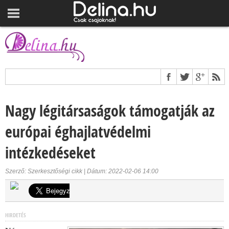
Nagy légitársaságok támogatják az
európai éghajlatvédelmi
intézkedéseket
Szerző: Szerkesztőségi cikk | Dátum: 2022-02-06 14:00
HIRDETÉS