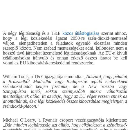
A négy légitársaság és a T&E
közös állásfoglalása
szerint ahhoz,
hogy a légi közlekedési ágazat 2050-re szén-dioxid-mentessé
váljon, elengedhetetlen a feladatok egyenlő elosztása minden
szereplő között. Nem szabad mentességeket adni, különösen nem a
hosszú távú járatokat üzemeltető légitársaságoknak. Az EU-n kívüli
célállomásokra irányuló és onnan érkező összes járatot be kell
vonni az EU kibocsátáskereskedelmi rendszerébe.
William Todts, a T&E igazgatója elmondta:
„Abszurd, hogy például
a Brüsszelből Madridba vagy Budapestre repülő embereknek
széndioxid-adót kelljen fizetniük, de a New Yorkba vagy
Szingapúrba tartó, sokkal szennyezőbb utakra vállalkozók
mentesüljenek alóla. Itt az ideje, hogy az EU véget vessen ennek az
anomáliának, és a légi közlekedés összes kibocsátása megjelenjen a
széndioxid-piacon."
Michael O'Leary, a Ryanair csoport vezérigazgatója kijelentette:
„
Bár minden légitársaság azt állítja, hogy elkötelezett a széndioxid-
mentesítés mellett, a tettek hangosabban beszélnek, mint a szavak.