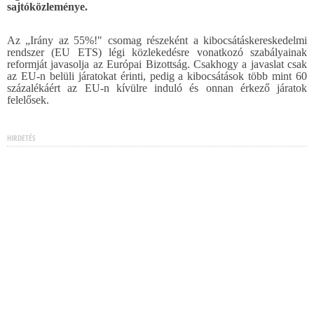
sajtóközleménye.
Az „Irány az 55%!" csomag részeként a kibocsátáskereskedelmi
rendszer (EU ETS) légi közlekedésre vonatkozó szabályainak
reformját javasolja az Európai Bizottság. Csakhogy a javaslat csak
az EU-n belüli járatokat érinti, pedig a kibocsátások több mint 60
százalékáért az EU-n kívülre induló és onnan érkező járatok
felelősek.
HIRDETÉS