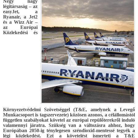
Négy nagy
légitársaság – az
easyJet, a
Ryanair, a Jet2
és a Wizz Air –
az Európai
Közlekedési és
Környezetvédelmi Szövetséggel (T&E, amelynek a Levegő
Munkacsoport is tagszervezete) közösen azonos, a célállomástól
független szabályokat követel az európai repülőterekről induló
valamennyi járatra. Szükség van a változásra ahhoz, hogy
Európában 2050-ig ténylegesen széndioxid-mentessé tegyék a
légi közlekedést. Ezt a követelést ismerteti a T&E