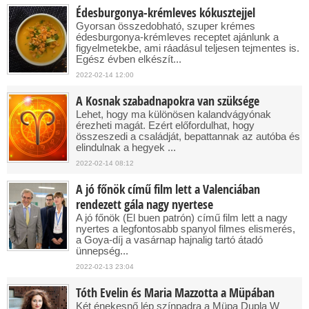
Édesburgonya-krémleves kókusztejjel
Gyorsan összedobható, szuper krémes
édesburgonya-krémleves receptet ajánlunk a
figyelmetekbe, ami ráadásul teljesen tejmentes is.
Egész évben elkészít...
2022-02-14 12:00
A Kosnak szabadnapokra van szüksége
Lehet, hogy ma különösen kalandvágyónak
érezheti magát. Ezért előfordulhat, hogy
összeszedi a családját, bepattannak az autóba és
elindulnak a hegyek ...
2022-02-14 08:12
A jó főnök című film lett a Valenciában
rendezett gála nagy nyertese
A jó főnök (El buen patrón) című film lett a nagy
nyertes a legfontosabb spanyol filmes elismerés,
a Goya-díj a vasárnap hajnalig tartó átadó
ünnepség...
2022-02-13 23:04
Tóth Evelin és Maria Mazzotta a Müpában
Két énekesnő lép színpadra a Müpa Dupla W