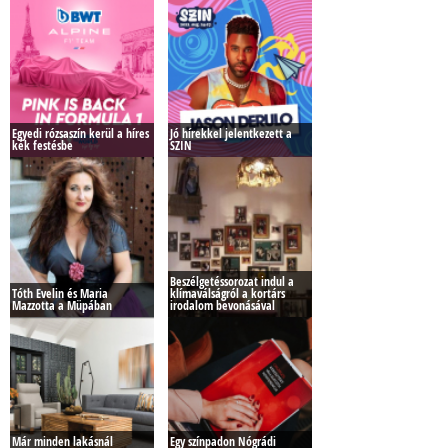
Egyedi rózsaszín kerül a híres
Jó hírekkel jelentkezett a
kék festésbe
SZIN
Beszélgetéssorozat indul a
Tóth Evelin és Maria
klímaválságról a kortárs
Mazzotta a Müpában
irodalom bevonásával
Már minden lakásnál
Egy színpadon Nógrádi