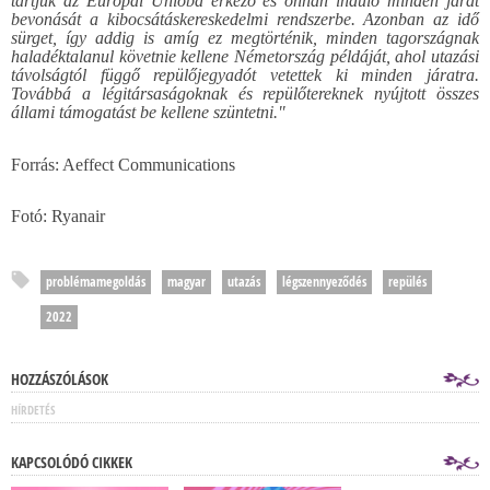
tartjuk az Európai Unióba érkező és onnan induló minden járat
bevonását a kibocsátáskereskedelmi rendszerbe. Azonban az idő
sürget, így addig is amíg ez megtörténik, minden tagországnak
haladéktalanul követnie kellene Németország példáját, ahol utazási
távolságtól függő repülőjegyadót vetettek ki minden járatra.
Továbbá a légitársaságoknak és repülőtereknek nyújtott összes
állami támogatást be kellene szüntetni."
Forrás: Aeffect Communications
Fotó: Ryanair
problémamegoldás
magyar
utazás
légszennyeződés
repülés
2022
HOZZÁSZÓLÁSOK
HÍRDETÉS
KAPCSOLÓDÓ CIKKEK