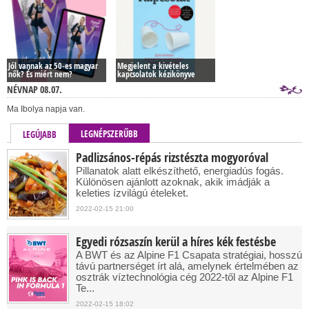
Jól vannak az 50-es magyar
Megjelent a kivételes
nők? És miért nem?
kapcsolatok kézikönyve
NÉVNAP 08.07.
Ma Ibolya napja van.
LEGNÉPSZERŰBB
LEGÚJABB
Padlizsános-répás rizstészta mogyoróval
Pillanatok alatt elkészíthető, energiadús fogás.
Különösen ajánlott azoknak, akik imádják a
keleties ízvilágú ételeket.
2022-02-15 21:00
Egyedi rózsaszín kerül a híres kék festésbe
A BWT és az Alpine F1 Csapata stratégiai, hosszú
távú partnerséget írt alá, amelynek értelmében az
osztrák víztechnológia cég 2022-től az Alpine F1
Te...
2022-02-15 18:02