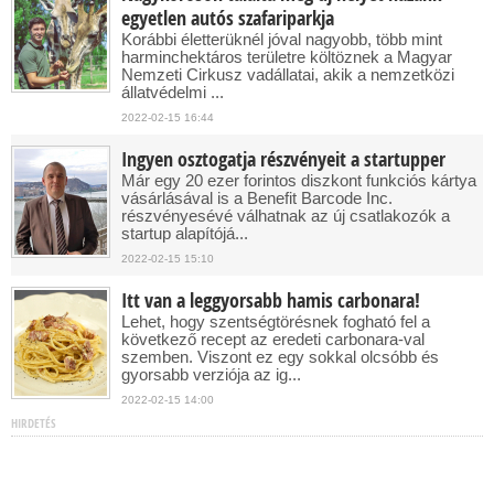
egyetlen autós szafariparkja
Korábbi életterüknél jóval nagyobb, több mint
harminchektáros területre költöznek a Magyar
Nemzeti Cirkusz vadállatai, akik a nemzetközi
állatvédelmi ...
2022-02-15 16:44
Ingyen osztogatja részvényeit a startupper
Már egy 20 ezer forintos diszkont funkciós kártya
vásárlásával is a Benefit Barcode Inc.
részvényesévé válhatnak az új csatlakozók a
startup alapítójá...
2022-02-15 15:10
Itt van a leggyorsabb hamis carbonara!
Lehet, hogy szentségtörésnek fogható fel a
következő recept az eredeti carbonara-val
szemben. Viszont ez egy sokkal olcsóbb és
gyorsabb verziója az ig...
2022-02-15 14:00
HIRDETÉS