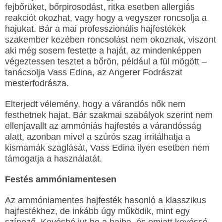
fejbőrüket, bőrpirosodást, ritka esetben allergiás
reakciót okozhat, vagy hogy a vegyszer roncsolja a
hajukat. Bár a mai professzionális hajfestékek
szakember kezében roncsolást nem okoznak, viszont
aki még sosem festette a haját, az mindenképpen
végeztessen tesztet a bőrön, például a fül mögött –
tanácsolja Vass Edina, az Angerer Fodrászat
mesterfodrásza.
Elterjedt vélemény, hogy a várandós nők nem
festhetnek hajat. Bár szakmai szabályok szerint nem
ellenjavallt az ammóniás hajfestés a várandósság
alatt, azonban mivel a szúrós szag irritálhatja a
kismamák szaglását, Vass Edina ilyen esetben nem
támogatja a használatát.
Festés ammóniamentesen
Az ammóniamentes hajfesték hasonló a klasszikus
hajfestékhez, de inkább úgy működik, mint egy