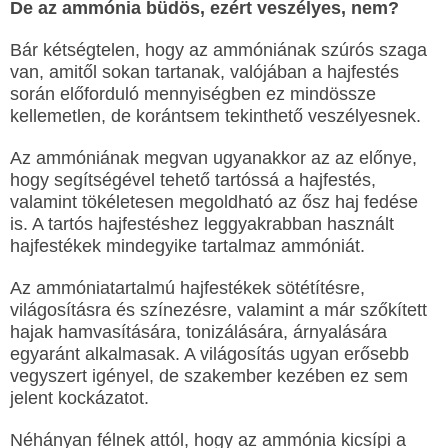
De az ammónia büdös, ezért veszélyes, nem?
Bár kétségtelen, hogy az ammóniának szúrós szaga
van, amitől sokan tartanak, valójában a hajfestés
során előforduló mennyiségben ez mindössze
kellemetlen, de korántsem tekinthető veszélyesnek.
Az ammóniának megvan ugyanakkor az az előnye,
hogy segítségével tehető tartóssá a hajfestés,
valamint tökéletesen megoldható az ősz haj fedése
is. A tartós hajfestéshez leggyakrabban használt
hajfestékek mindegyike tartalmaz ammóniát.
Az ammóniatartalmú hajfestékek sötétítésre,
világosításra és színezésre, valamint a már szőkített
hajak hamvasítására, tonizálására, árnyalására
egyaránt alkalmasak. A világosítás ugyan erősebb
vegyszert igényel, de szakember kezében ez sem
jelent kockázatot.
Néhányan félnek attól, hogy az ammónia kicsípi a