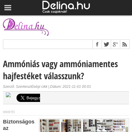
Ammóniás vagy ammóniamentes
hajfestéket válasszunk?
Szerző: Szerkesztőségi cikk | Dátum: 2021-11-01 00:01
HIRDETÉS
Biztonságos
az