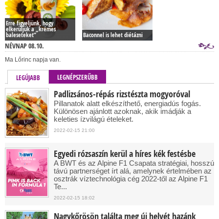
Erre figyeljünk, hogy
elkerüljük a „krémes
baleseteket”
Baconnel is lehet diétázni
NÉVNAP 08.10.
Ma Lőrinc napja van.
LEGNÉPSZERŰBB
LEGÚJABB
Padlizsános-répás rizstészta mogyoróval
Pillanatok alatt elkészíthető, energiadús fogás.
Különösen ajánlott azoknak, akik imádják a
keleties ízvilágú ételeket.
2022-02-15 21:00
Egyedi rózsaszín kerül a híres kék festésbe
A BWT és az Alpine F1 Csapata stratégiai, hosszú
távú partnerséget írt alá, amelynek értelmében az
osztrák víztechnológia cég 2022-től az Alpine F1
Te...
2022-02-15 18:02
Nagykőrösön találta meg új helyét hazánk