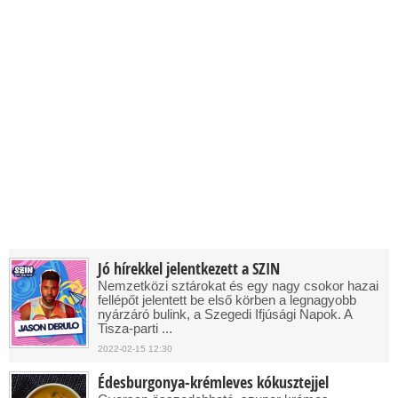
Jó hírekkel jelentkezett a SZIN
Nemzetközi sztárokat és egy nagy csokor hazai
fellépőt jelentett be első körben a legnagyobb
nyárzáró bulink, a Szegedi Ifjúsági Napok. A
Tisza-parti ...
2022-02-15 12:30
Édesburgonya-krémleves kókusztejjel