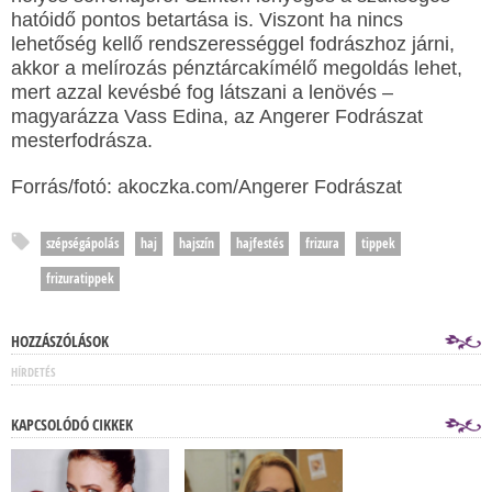
hatóidő pontos betartása is. Viszont ha nincs
lehetőség kellő rendszerességgel fodrászhoz járni,
akkor a melírozás pénztárcakímélő megoldás lehet,
mert azzal kevésbé fog látszani a lenövés –
magyarázza Vass Edina, az Angerer Fodrászat
mesterfodrásza.
Forrás/fotó: akoczka.com/Angerer Fodrászat
szépségápolás
haj
hajszín
hajfestés
frizura
tippek
frizuratippek
HOZZÁSZÓLÁSOK
HÍRDETÉS
KAPCSOLÓDÓ CIKKEK