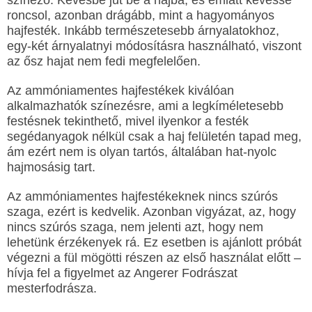
színező. Kevésbé jut be a hajba, és emiatt kevéssé
roncsol, azonban drágább, mint a hagyományos
hajfesték. Inkább természetesebb árnyalatokhoz,
egy-két árnyalatnyi módosításra használható, viszont
az ősz hajat nem fedi megfelelően.
Az ammóniamentes hajfestékek kiválóan
alkalmazhatók színezésre, ami a legkíméletesebb
festésnek tekinthető, mivel ilyenkor a festék
segédanyagok nélkül csak a haj felületén tapad meg,
ám ezért nem is olyan tartós, általában hat-nyolc
hajmosásig tart.
Az ammóniamentes hajfestékeknek nincs szúrós
szaga, ezért is kedvelik. Azonban vigyázat, az, hogy
nincs szúrós szaga, nem jelenti azt, hogy nem
lehetünk érzékenyek rá. Ez esetben is ajánlott próbát
végezni a fül mögötti részen az első használat előtt –
hívja fel a figyelmet az Angerer Fodrászat
mesterfodrásza.