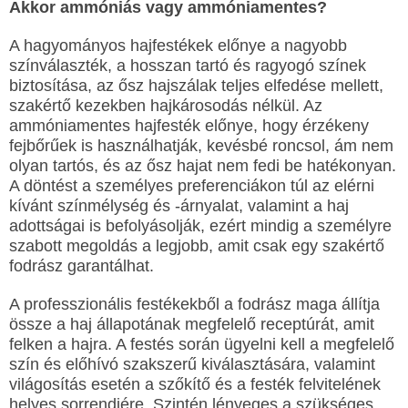
Akkor ammóniás vagy ammóniamentes?
A hagyományos hajfestékek előnye a nagyobb
színválaszték, a hosszan tartó és ragyogó színek
biztosítása, az ősz hajszálak teljes elfedése mellett,
szakértő kezekben hajkárosodás nélkül. Az
ammóniamentes hajfesték előnye, hogy érzékeny
fejbőrűek is használhatják, kevésbé roncsol, ám nem
olyan tartós, és az ősz hajat nem fedi be hatékonyan.
A döntést a személyes preferenciákon túl az elérni
kívánt színmélység és -árnyalat, valamint a haj
adottságai is befolyásolják, ezért mindig a személyre
szabott megoldás a legjobb, amit csak egy szakértő
fodrász garantálhat.
A professzionális festékekből a fodrász maga állítja
össze a haj állapotának megfelelő receptúrát, amit
felken a hajra. A festés során ügyelni kell a megfelelő
szín és előhívó szakszerű kiválasztására, valamint
világosítás esetén a szőkítő és a festék felvitelének
helyes sorrendjére. Szintén lényeges a szükséges