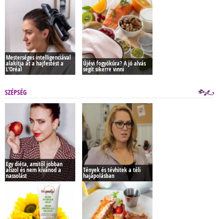
Mesterséges intelligenciával
alakítja át a hajfestést a
Újévi fogyókúra? A jó alvás
L’Oréal
segít sikerre vinni
SZÉPSÉG
Egy diéta, amitől jobban
alszol és nem kívánod a
Tények és tévhitek a téli
nassolást
hajápolásban