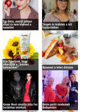
Egy diéta, amitől jobban
alszol és nem kívánod a
Tények és tévhitek a téli
nassolást
hajápolásban
Erre figyeljünk, hogy
elkerüljük a „krémes
baleseteket”
Baconnel is lehet diétázni
Kanye West csinálta Julia Fox
Botox partit rendeznek
borzalmas sminkjét
Budapesten