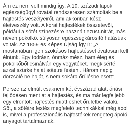
Ám ez nem volt mindig így. A 19. századi lapok
egészségügyi rovatai rendszeresen számoltak be a
hajfestés veszélyeiről, ami akkoriban kész
életveszély volt. A korai hajfestékek összetevői,
például a sötét színezésre használt ezüst-nitrát, más
néven pokolkő, súlyosan egészségkárosító hatásúak
voltak. Az 1859-es Képes Újság így ír: „A
mostanában igen szokásos hajfestéssel óvatosan kell
élnünk. Egy fodrász, ónmáz-mész, ham-éleg és
pokolkőből csinálván egy vegyitéket, megkisérté
azzal szürke haját sötétre festeni. Három napig
dörzsölé be haját, s nem sokára őrülésbe esett”.
Persze az elmúlt csaknem két évszázad alatt óriási
fejlődésen ment át a hajfestés, és ma már legfeljebb
egy elrontott hajfestés miatt eshet őrületbe valaki.
Sőt, a sötétre festés megfelelő technikákkal még ápol
is, mivel a professzionális hajfestékek rengeteg ápoló
anyagot tartalmaznak.