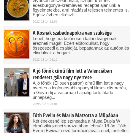
Gyorsan összedobható, szuper krémes
édesburgonya-krémleves receptet ajánlunk a
figyelmetekbe, ami ráadásul teljesen tejmentes is.
Egész évben elkészít...
2022-02-14 12:00
A Kosnak szabadnapokra van szüksége
Lehet, hogy ma különösen kalandvágyónak
érezheti magát. Ezért előfordulhat, hogy
összeszedi a családját, bepattannak az autóba és
elindulnak a hegyek ...
2022-02-14 08:12
A jó főnök című film lett a Valenciában
rendezett gála nagy nyertese
A jó főnök (El buen patrón) című film lett a nagy
nyertes a legfontosabb spanyol filmes elismerés,
a Goya-díj a vasárnap hajnalig tartó átadó
ünnepség...
2022-02-13 23:04
Tóth Evelin és Maria Mazzotta a Müpában
Két énekesnő lép színpadra a Müpa Dupla W
című világzenei sorozatában február 18-án. Tóth
Evelin Ewiwa! nevű formációjával zenél, mellette