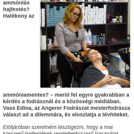
ammóniás
hajfestés?
Hatékony az
ammóniamentes? – merül fel egyre gyakrabban a
kérdés a fodrásznál és a közösségi médiában.
Vass Edina, az Angerer Fodrászat mesterfodrásza
választ ad a dilemmára, és eloszlatja a tévhiteket.
Elöljáróban szeretném leszögezni, hogy a mai
korszerű hajfestékek rendeltetésszerű használat