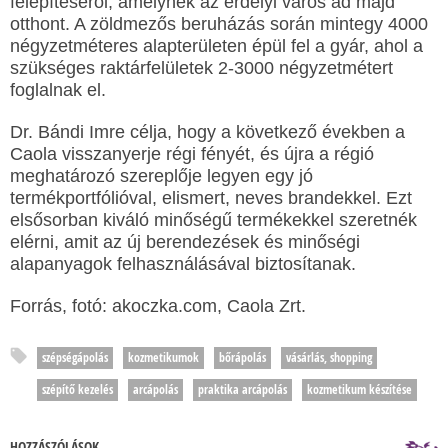
felépítéséről, amelynek az erdélyi város ad majd
otthont. A zöldmezős beruházás során mintegy 4000
négyzetméteres alapterületen épül fel a gyár, ahol a
szükséges raktárfelületek 2-3000 négyzetmétert
foglalnak el.
Dr. Bándi Imre célja, hogy a következő években a
Caola visszanyerje régi fényét, és újra a régió
meghatározó szereplője legyen egy jó
termékportfólióval, elismert, neves brandekkel. Ezt
elsősorban kiváló minőségű termékekkel szeretnék
elérni, amit az új berendezések és minőségi
alapanyagok felhasználásával biztosítanak.
Forrás, fotó: akoczka.com, Caola Zrt.
szépségápolás
kozmetikumok
bőrápolás
vásárlás, shopping
szépítő kezelés
arcápolás
praktika arcápolás
kozmetikum készítése
HOZZÁSZÓLÁSOK