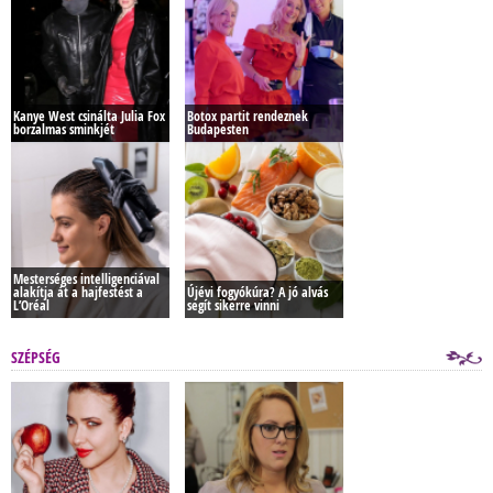
Kanye West csinálta Julia Fox
Botox partit rendeznek
borzalmas sminkjét
Budapesten
Mesterséges intelligenciával
alakítja át a hajfestést a
Újévi fogyókúra? A jó alvás
L’Oréal
segít sikerre vinni
SZÉPSÉG