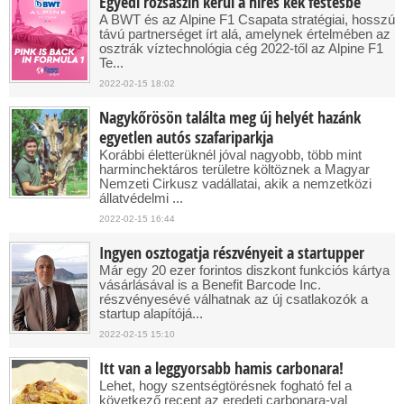
Egyedi rózsaszín kerül a híres kék festésbe
A BWT és az Alpine F1 Csapata stratégiai, hosszú
távú partnerséget írt alá, amelynek értelmében az
osztrák víztechnológia cég 2022-től az Alpine F1
Te...
2022-02-15 18:02
Nagykőrösön találta meg új helyét hazánk
egyetlen autós szafariparkja
Korábbi életterüknél jóval nagyobb, több mint
harminchektáros területre költöznek a Magyar
Nemzeti Cirkusz vadállatai, akik a nemzetközi
állatvédelmi ...
2022-02-15 16:44
Ingyen osztogatja részvényeit a startupper
Már egy 20 ezer forintos diszkont funkciós kártya
vásárlásával is a Benefit Barcode Inc.
részvényesévé válhatnak az új csatlakozók a
startup alapítójá...
2022-02-15 15:10
Itt van a leggyorsabb hamis carbonara!
Lehet, hogy szentségtörésnek fogható fel a
következő recept az eredeti carbonara-val