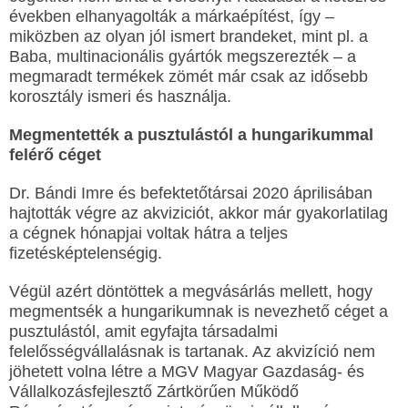
években elhanyagolták a márkaépítést, így –
miközben az olyan jól ismert brandeket, mint pl. a
Baba, multinacionális gyártók megszerezték – a
megmaradt termékek zömét már csak az idősebb
korosztály ismeri és használja.
Megmentették a pusztulástól a hungarikummal
felérő céget
Dr. Bándi Imre és befektetőtársai 2020 áprilisában
hajtották végre az akviziciót, akkor már gyakorlatilag
a cégnek hónapjai voltak hátra a teljes
fizetésképtelenségig.
Végül azért döntöttek a megvásárlás mellett, hogy
megmentsék a hungarikumnak is nevezhető céget a
pusztulástól, amit egyfajta társadalmi
felelősségvállalásnak is tartanak. Az akvizíció nem
jöhetett volna létre a MGV Magyar Gazdaság- és
Vállalkozásfejlesztő Zártkörűen Működő