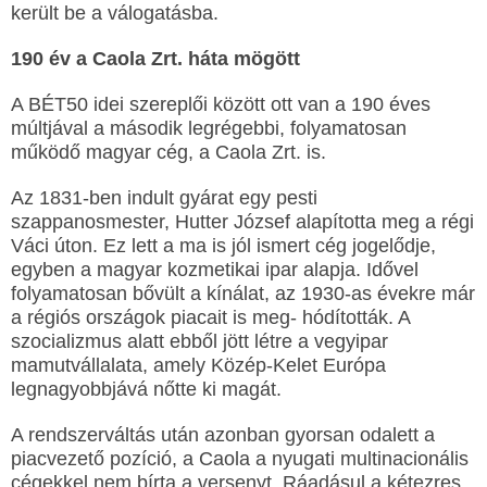
került be a válogatásba.
190 év a Caola Zrt. háta mögött
A BÉT50 idei szereplői között ott van a 190 éves
múltjával a második legrégebbi, folyamatosan
működő magyar cég, a Caola Zrt. is.
Az 1831-ben indult gyárat egy pesti
szappanosmester, Hutter József alapította meg a régi
Váci úton. Ez lett a ma is jól ismert cég jogelődje,
egyben a magyar kozmetikai ipar alapja. Idővel
folyamatosan bővült a kínálat, az 1930-as évekre már
a régiós országok piacait is meg- hódították. A
szocializmus alatt ebből jött létre a vegyipar
mamutvállalata, amely Közép-Kelet Európa
legnagyobbjává nőtte ki magát.
A rendszerváltás után azonban gyorsan odalett a
piacvezető pozíció, a Caola a nyugati multinacionális
cégekkel nem bírta a versenyt. Ráadásul a kétezres