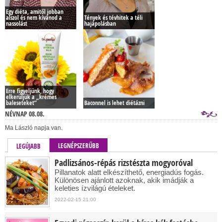
Egy diéta, amitől jobban
alszol és nem kívánod a
Tények és tévhitek a téli
nassolást
hajápolásban
Erre figyeljünk, hogy
elkerüljük a „krémes
baleseteket”
Baconnel is lehet diétázni
NÉVNAP 08.08.
Ma László napja van.
LEGNÉPSZERŰBB
LEGÚJABB
Padlizsános-répás rizstészta mogyoróval
Pillanatok alatt elkészíthető, energiadús fogás.
Különösen ajánlott azoknak, akik imádják a
keleties ízvilágú ételeket.
2022-02-15 21:00