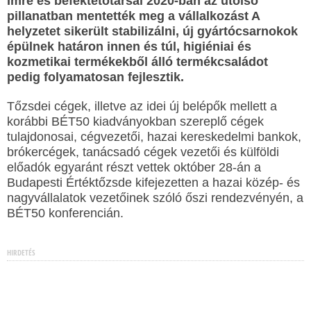
Imre és befektetőtársai 2020-ban az utolsó
pillanatban mentették meg a vállalkozást A
helyzetet sikerült stabilizálni, új gyártócsarnokok
épülnek határon innen és túl, higiéniai és
kozmetikai termékekből álló termékcsaládot
pedig folyamatosan fejlesztik.
Tőzsdei cégek, illetve az idei új belépők mellett a
korábbi BÉT50 kiadványokban szereplő cégek
tulajdonosai, cégvezetői, hazai kereskedelmi bankok,
brókercégek, tanácsadó cégek vezetői és külföldi
előadók egyaránt részt vettek október 28-án a
Budapesti Értéktőzsde kifejezetten a hazai közép- és
nagyvállalatok vezetőinek szóló őszi rendezvényén, a
BÉT50 konferencián.
HIRDETÉS