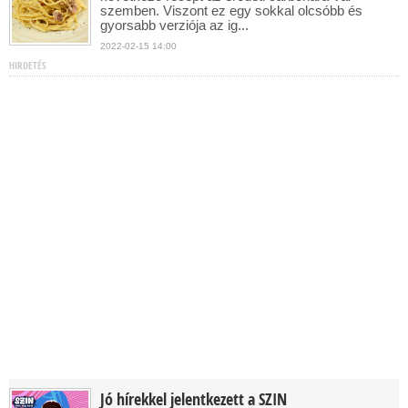
szemben. Viszont ez egy sokkal olcsóbb és
gyorsabb verziója az ig...
2022-02-15 14:00
HIRDETÉS
Jó hírekkel jelentkezett a SZIN