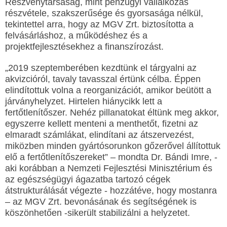
Részvénytársaság, mint pénzügyi vállalkozás
részvétele, szakszerűsége és gyorsasága nélkül,
tekintettel arra, hogy az MGV Zrt. biztosította a
felvásárláshoz, a működéshez és a
projektfejlesztésekhez a finanszírozást.
„2019 szeptemberében kezdtünk el tárgyalni az
akvizcióról, tavaly tavasszal értünk célba. Éppen
elindítottuk volna a reorganizációt, amikor beütött a
járványhelyzet. Hirtelen hiánycikk lett a
fertőtlenítőszer. Nehéz pillanatokat éltünk meg akkor,
egyszerre kellett menteni a menthetőt, fizetni az
elmaradt számlákat, elindítani az átszervezést,
miközben minden gyártósorunkon gőzerővel állítottuk
elő a fertőtlenítőszereket” – mondta Dr. Bándi Imre, -
aki korábban a Nemzeti Fejlesztési Minisztérium és
az egészségügyi ágazatba tartozó cégek
átstrukturálását végezte - hozzátéve, hogy mostanra
– az MGV Zrt. bevonásának és segítségének is
köszönhetően -sikerült stabilizálni a helyzetet.