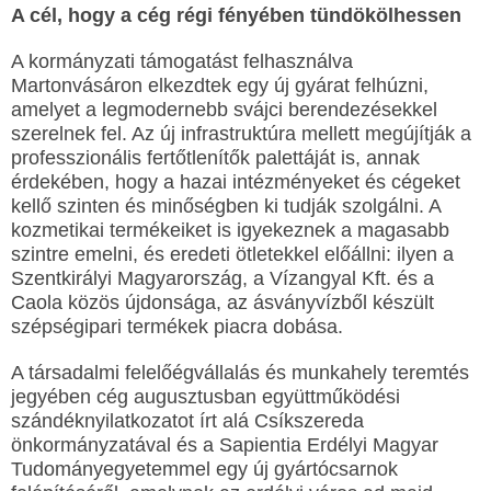
A cél, hogy a cég régi fényében tündökölhessen
A kormányzati támogatást felhasználva
Martonvásáron elkezdtek egy új gyárat felhúzni,
amelyet a legmodernebb svájci berendezésekkel
szerelnek fel. Az új infrastruktúra mellett megújítják a
professzionális fertőtlenítők palettáját is, annak
érdekében, hogy a hazai intézményeket és cégeket
kellő szinten és minőségben ki tudják szolgálni. A
kozmetikai termékeiket is igyekeznek a magasabb
szintre emelni, és eredeti ötletekkel előállni: ilyen a
Szentkirályi Magyarország, a Vízangyal Kft. és a
Caola közös újdonsága, az ásványvízből készült
szépségipari termékek piacra dobása.
A társadalmi felelőégvállalás és munkahely teremtés
jegyében cég augusztusban együttműködési
szándéknyilatkozatot írt alá Csíkszereda
önkormányzatával és a Sapientia Erdélyi Magyar
Tudományegyetemmel egy új gyártócsarnok