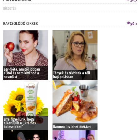
HÍRDETÉS
KAPCSOLÓDÓ CIKKEK
Egy diéta, amitől jobban
alszol és nem kívánod a
Tények és tévhitek a téli
nassolást
hajápolásban
Erre figyeljünk, hogy
elkerüljük a „krémes
baleseteket”
Baconnel is lehet diétázni