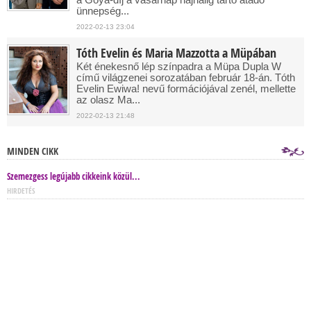
ünnepség...
2022-02-13 23:04
Tóth Evelin és Maria Mazzotta a Müpában
Két énekesnő lép színpadra a Müpa Dupla W
című világzenei sorozatában február 18-án. Tóth
Evelin Ewiwa! nevű formációjával zenél, mellette
az olasz Ma...
2022-02-13 21:48
MINDEN CIKK
Szemezgess legújabb cikkeink közül...
HIRDETÉS