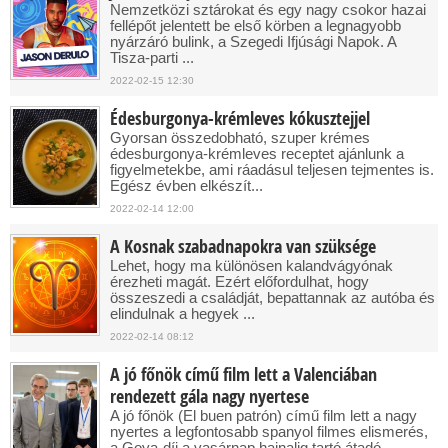
Nemzetközi sztárokat és egy nagy csokor hazai
fellépőt jelentett be első körben a legnagyobb
nyárzáró bulink, a Szegedi Ifjúsági Napok. A
Tisza-parti ...
2022-02-15 12:30
Édesburgonya-krémleves kókusztejjel
Gyorsan összedobható, szuper krémes
édesburgonya-krémleves receptet ajánlunk a
figyelmetekbe, ami ráadásul teljesen tejmentes is.
Egész évben elkészít...
2022-02-14 12:00
A Kosnak szabadnapokra van szüksége
Lehet, hogy ma különösen kalandvágyónak
érezheti magát. Ezért előfordulhat, hogy
összeszedi a családját, bepattannak az autóba és
elindulnak a hegyek ...
2022-02-14 08:12
A jó főnök című film lett a Valenciában
rendezett gála nagy nyertese
A jó főnök (El buen patrón) című film lett a nagy
nyertes a legfontosabb spanyol filmes elismerés,
a Goya-díj a vasárnap hajnalig tartó átadó