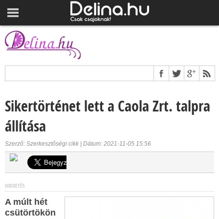
Sikertörténet lett a Caola Zrt. talpra
állítása
Szerző: Szerkesztőségi cikk | Dátum: 2021-11-05 15:56
HIRDETÉS
A múlt hét
csütörtökön