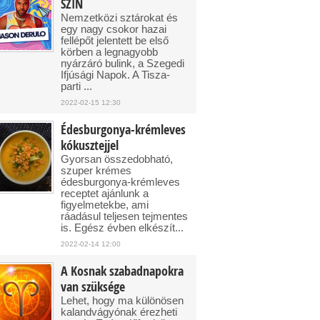
SZIN
Nemzetközi sztárokat és
egy nagy csokor hazai
fellépőt jelentett be első
körben a legnagyobb
nyárzáró bulink, a Szegedi
Ifjúsági Napok. A Tisza-
parti ...
2022-02-15 12:30
Édesburgonya-krémleves
kókusztejjel
Gyorsan összedobható,
szuper krémes
édesburgonya-krémleves
receptet ajánlunk a
figyelmetekbe, ami
ráadásul teljesen tejmentes
is. Egész évben elkészít...
2022-02-14 12:00
A Kosnak szabadnapokra
van szüksége
Lehet, hogy ma különösen
kalandvágyónak érezheti