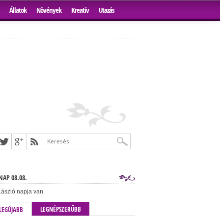
Állatok
Növények
Kreatív
Utazás
AP 08.08.
ászló napja van.
LEGNÉPSZERŰBB
LEGÚJABB