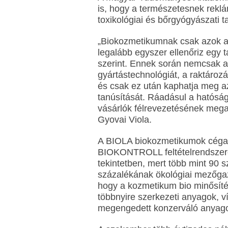
is, hogy a természetesnek rek
toxikológiai és bőrgyógyászati t
„Biokozmetikumnak csak azok a
legalább egyszer ellenőriz egy t
szerint. Ennek során nemcsak a
gyártástechnológiát, a raktározá
és csak ez után kaphatja meg az
tanúsítását. Ráadásul a hatóság a
vásárlók félrevezetésének mega
Gyovai Viola.
A BIOLA biokozmetikumok cégala
BIOKONTROLL feltételrendszere
tekintetben, mert több mint 90
százalékának ökológiai mezőgaz
hogy a kozmetikum bio minősíté
többnyire szerkezeti anyagok, 
megengedett konzerváló anyagok 