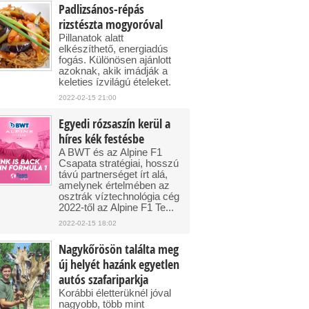
Padlizsános-répás
rizstészta mogyoróval
Pillanatok alatt
elkészíthető, energiadús
fogás. Különösen ajánlott
azoknak, akik imádják a
keleties ízvilágú ételeket.
2022-02-15 21:00
Egyedi rózsaszín kerül a
híres kék festésbe
A BWT és az Alpine F1
Csapata stratégiai, hosszú
távú partnerséget írt alá,
amelynek értelmében az
osztrák víztechnológia cég
2022-től az Alpine F1 Te...
2022-02-15 18:02
Nagykőrösön találta meg
új helyét hazánk egyetlen
autós szafariparkja
Korábbi életterüknél jóval
nagyobb, több mint