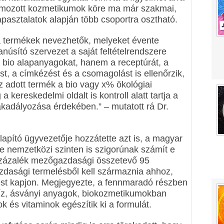
lámozott kozmetikumok köre ma már szakmai,
apasztalatok alapján több csoportra osztható.
 termékek nevezhetők, melyeket évente
anúsító szervezet a saját feltételrendszere
 bio alapanyagokat, hanem a receptúrát, a
st, a címkézést és a csomagolást is ellenőrzik,
 adott termék a bio vagy x% ökológiai
 kereskedelmi oldalt is kontroll alatt tartja a
kadályozása érdekében.” – mutatott rá Dr.
pító ügyvezetője hozzátette azt is, a magyar
 nemzetközi szinten is szigorúnak számít e
 százalék mezőgazdasági összetevő 95
dasági termelésből kell származnia ahhoz,
st kapjon. Megjegyezte, a fennmaradó részben
víz, ásványi anyagok, biokozmetikumokban
és vitaminok egészítik ki a formulát.