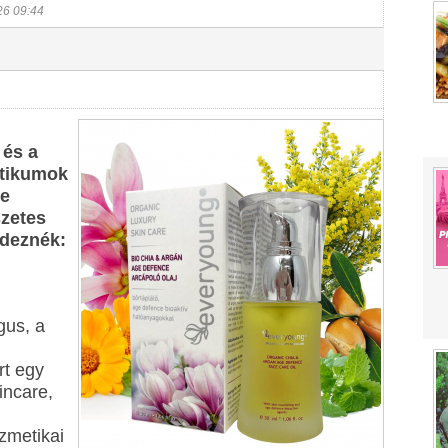
26 09:44
 és a
etikumok
re
szetes
rdeznék:
gus, a
rt egy
incare,
zmetikai