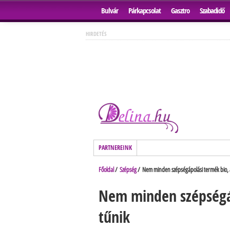
Bulvár
Párkapcsolat
Gasztro
Szabadidő
HIRDETÉS
PARTNEREINK
Főoldal
/
Szépség
/ Nem minden szépségápolási termék bio, 
Nem minden szépségá
tűnik