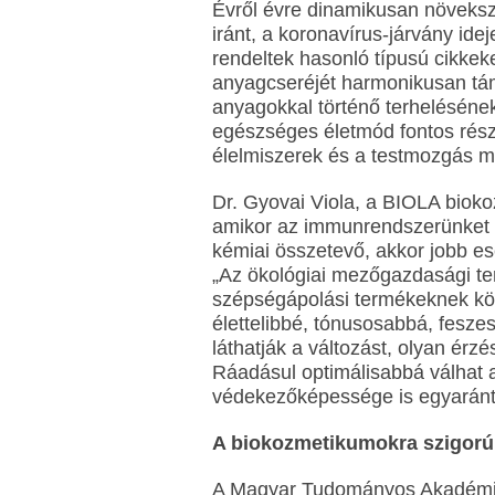
Évről évre dinamikusan növeksz
iránt, a koronavírus-járvány ide
rendeltek hasonló típusú cikkek
anyagcseréjét harmonikusan támo
anyagokkal történő terhelésének
egészséges életmód fontos rés
élelmiszerek és a testmozgás me
Dr. Gyovai Viola, a BIOLA biok
amikor az immunrendszerünket 
kémiai összetevő, akkor jobb es
„Az ökológiai mezőgazdasági t
szépségápolási termékeknek kö
élettelibbé, tónusosabbá, fesze
láthatják a változást, olyan ér
Ráadásul optimálisabbá válhat a
védekezőképessége is egyaránt”
A biokozmetikumokra szigorú 
A Magyar Tudományos Akadémia k