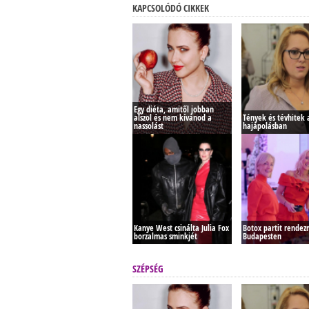
KAPCSOLÓDÓ CIKKEK
Egy diéta, amitől jobban
alszol és nem kívánod a
Tények és tévhitek a
nassolást
hajápolásban
Kanye West csinálta Julia Fox
Botox partit rendez
borzalmas sminkjét
Budapesten
SZÉPSÉG