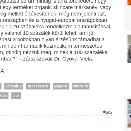
afutása során mindig is arra törekedett, hogy
mert egy terméket organic skincare márkanév, vagy
 mellett értékesítenek, még nem jelenti azt,
etországban és a nyugat-európai országokban
k 17-20 százaléka rendelkezik bio tanúsítással,
valahol 10 százalék körül lehet, ami jól
épest a boltokban olyan érzésünk támadhat a
tha minden harmadik kozmetikum természetes
om, mindig nézzük meg, minek a 100 százaléka
ban?” – zárta szavait Dr. Gyovai Viola.
LA
kozmetikus
szépítő kezelés
arcápolás
tudnivalók
krém
árak