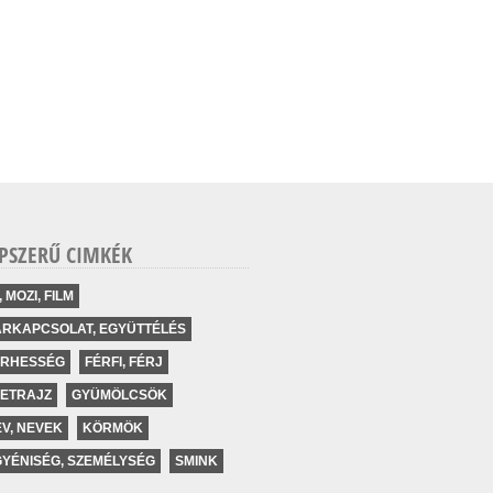
PSZERŰ CIMKÉK
, MOZI, FILM
ÁRKAPCSOLAT, EGYÜTTÉLÉS
ERHESSÉG
FÉRFI, FÉRJ
LETRAJZ
GYÜMÖLCSÖK
V, NEVEK
KÖRMÖK
YÉNISÉG, SZEMÉLYSÉG
SMINK