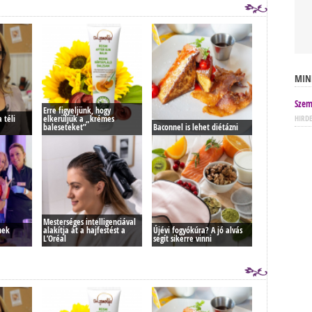
MIN
Szem
Erre figyeljünk, hogy
 téli
elkerüljük a „krémes
HIRD
baleseteket”
Baconnel is lehet diétázni
Mesterséges intelligenciával
nek
alakítja át a hajfestést a
Újévi fogyókúra? A jó alvás
L’Oréal
segít sikerre vinni