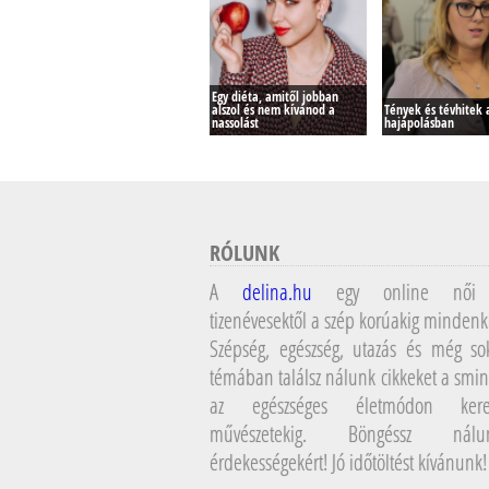
Egy diéta, amitől jobban
alszol és nem kívánod a
Tények és tévhitek a
nassolást
hajápolásban
RÓLUNK
A
delina.hu
egy online női 
tizenévesektől a szép korúakig mindenk
Szépség, egészség, utazás és még so
témában találsz nálunk cikkeket a smin
az egészséges életmódon kere
művészetekig. Böngéssz ná
érdekességekért! Jó időtöltést kívánunk!