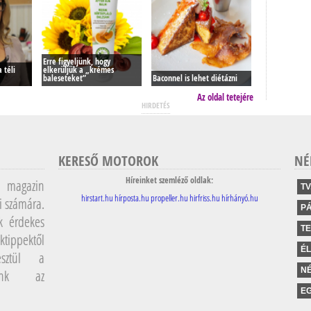
Erre figyeljünk, hogy
 téli
elkerüljük a „krémes
baleseteket”
Baconnel is lehet diétázni
Az oldal tetejére
HIRDETÉS
KERESŐ MOTOROK
NÉ
Híreinket szemléző oldlak:
magazin
TV
hirstart.hu
hírposta.hu
propeller.hu
hirfriss.hu
hírhányó.hu
i számára.
P
k érdekes
T
ktippektől
É
sztül a
NÉ
lunk az
EG