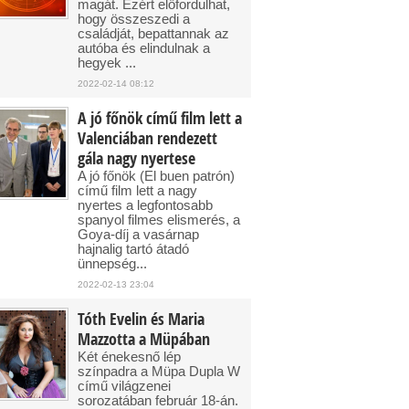
magát. Ezért előfordulhat,
hogy összeszedi a
családját, bepattannak az
autóba és elindulnak a
hegyek ...
2022-02-14 08:12
A jó főnök című film lett a
Valenciában rendezett
gála nagy nyertese
A jó főnök (El buen patrón)
című film lett a nagy
nyertes a legfontosabb
spanyol filmes elismerés, a
Goya-díj a vasárnap
hajnalig tartó átadó
ünnepség...
2022-02-13 23:04
Tóth Evelin és Maria
Mazzotta a Müpában
Két énekesnő lép
színpadra a Müpa Dupla W
című világzenei
sorozatában február 18-án.