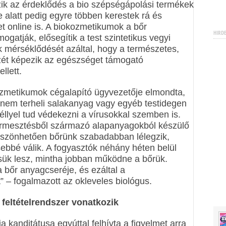
ik az érdeklődés a bio szépségápolási termékek
je alatt pedig egyre többen kerestek rá és
et online is. A biokozmetikumok a bőr
HIRD
gatják, elősegítik a test szintetikus vegyi
 mérséklődését azáltal, hogy a természetes,
zét képezik az egészséget támogató
llett.
ozmetikumok cégalapító ügyvezetője elmondta,
nem terheli salakanyag vagy egyéb testidegen
éllyel tud védekezni a vírusokkal szemben is.
ermesztésből származó alapanyagokból készülő
szönhetően bőrünk szabadabban lélegzik,
sebbé válik. A fogyasztók néhány héten belül
zésük lesz, mintha jobban működne a bőrük.
 bőr anyagcseréje, és ezáltal a
 – fogalmazott az okleveles biológus.
feltételrendszer vonatkozik
anditátusa egyúttal felhívta a figyelmet arra