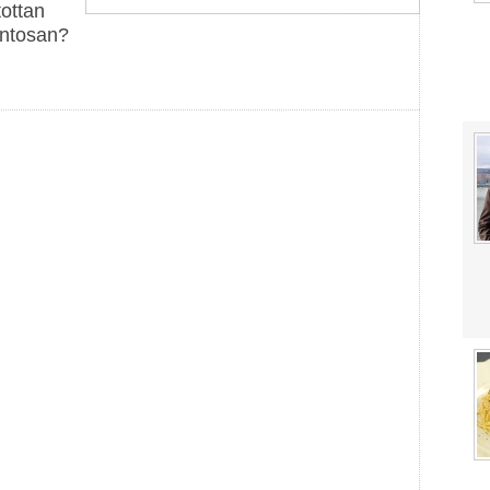
ottan
ontosan?