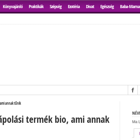
Könyvajánló
Praktikák
Szépség
Ezotéria
Divat
Egészség
Baba-Mama
ami annak tűnik
NÉVN
polási termék bio, ami annak
Ma L