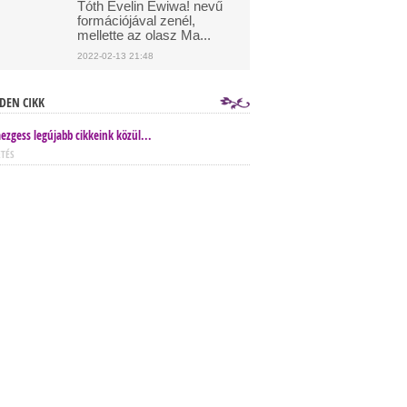
Tóth Evelin Ewiwa! nevű
formációjával zenél,
mellette az olasz Ma...
2022-02-13 21:48
DEN CIKK
ezgess legújabb cikkeink közül...
ETÉS