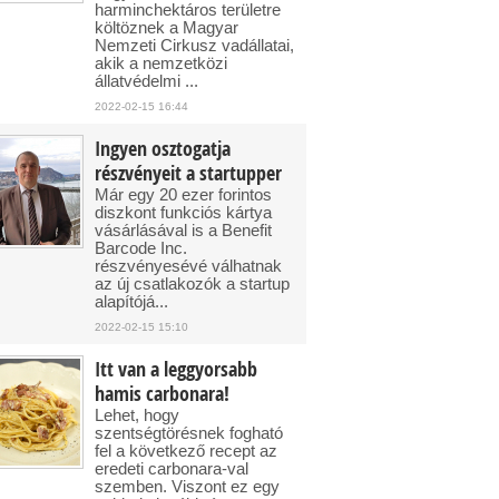
harminchektáros területre
költöznek a Magyar
Nemzeti Cirkusz vadállatai,
akik a nemzetközi
állatvédelmi ...
2022-02-15 16:44
Ingyen osztogatja
részvényeit a startupper
Már egy 20 ezer forintos
diszkont funkciós kártya
vásárlásával is a Benefit
Barcode Inc.
részvényesévé válhatnak
az új csatlakozók a startup
alapítójá...
2022-02-15 15:10
Itt van a leggyorsabb
hamis carbonara!
Lehet, hogy
szentségtörésnek fogható
fel a következő recept az
eredeti carbonara-val
szemben. Viszont ez egy