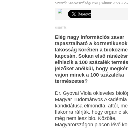
Szerző: Szerkesztőségi cikk | Dátum: 2021-12-
HIRDETÉS
Elég nagy információs zavar
tapasztalható a kozmetikusok
lakosság körében a biokozm
kapcsán. Sokan első ránézés
elhiszik a 100 százalék termé
jelzőket anélkül, hogy megké
vajon minek a 100 százaléka
természetes?
Dr. Gyovai Viola okleveles bioló
Magyar Tudományos Akadémia
kandidátusa elmondta, attól, me
flakonra ráírják, hogy organic sk
még nem lesz bio. Közölte,
Magyarországon piacon lévő ko