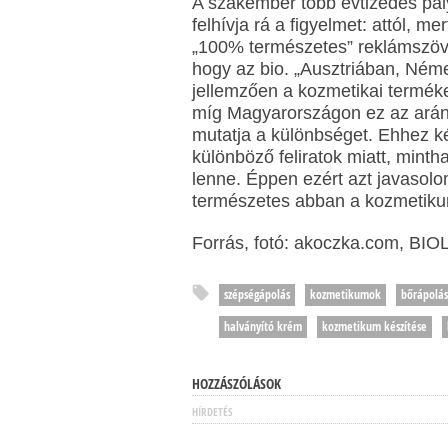
A szakember több évtizedes pály
felhívja rá a figyelmet: attól, 
„100% természetes” reklámszöveg
hogy az bio. „Ausztriában, Ném
jellemzően a kozmetikai terméke
míg Magyarországon ez az arány 
mutatja a különbséget. Ehhez k
különböző feliratok miatt, min
lenne. Éppen ezért azt javasol
természetes abban a kozmetikum
Forrás, fotó: akoczka.com, BIO
szépségápolás
kozmetikumok
bőrápolás
halványító krém
kozmetikum készítése
HOZZÁSZÓLÁSOK
HÍRDETÉS