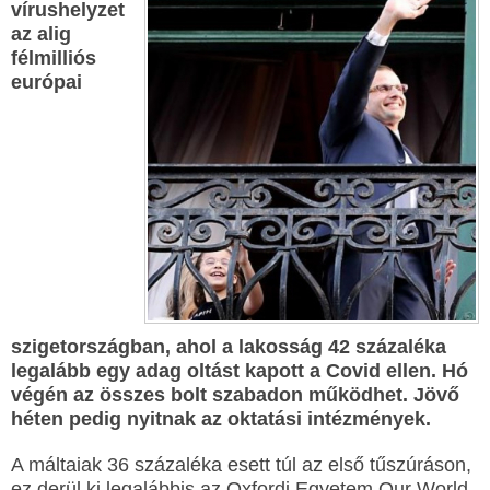
vírushelyzet
az alig
félmilliós
európai
szigetországban, ahol a lakosság 42 százaléka
legalább egy adag oltást kapott a Covid ellen. Hó
végén az összes bolt szabadon működhet. Jövő
héten pedig nyitnak az oktatási intézmények.
A máltaiak 36 százaléka esett túl az első tűszúráson,
ez derül ki legalábbis az Oxfordi Egyetem Our World