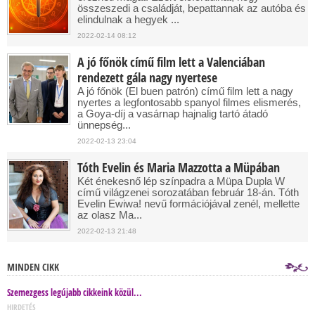
összeszedi a családját, bepattannak az autóba és
elindulnak a hegyek ...
2022-02-14 08:12
A jó főnök című film lett a Valenciában
rendezett gála nagy nyertese
A jó főnök (El buen patrón) című film lett a nagy
nyertes a legfontosabb spanyol filmes elismerés,
a Goya-díj a vasárnap hajnalig tartó átadó
ünnepség...
2022-02-13 23:04
Tóth Evelin és Maria Mazzotta a Müpában
Két énekesnő lép színpadra a Müpa Dupla W
című világzenei sorozatában február 18-án. Tóth
Evelin Ewiwa! nevű formációjával zenél, mellette
az olasz Ma...
2022-02-13 21:48
MINDEN CIKK
Szemezgess legújabb cikkeink közül...
HIRDETÉS