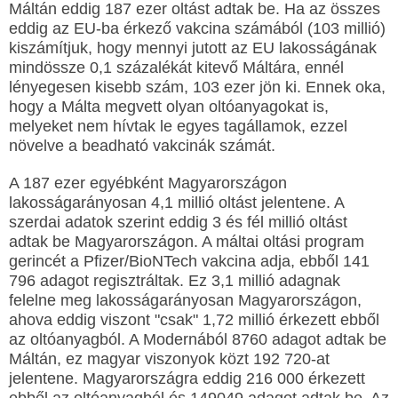
Máltán eddig 187 ezer oltást adtak be. Ha az összes
eddig az EU-ba érkező vakcina számából (103 millió)
kiszámítjuk, hogy mennyi jutott az EU lakosságának
mindössze 0,1 százalékát kitevő Máltára, ennél
lényegesen kisebb szám, 103 ezer jön ki. Ennek oka,
hogy a Málta megvett olyan oltóanyagokat is,
melyeket nem hívtak le egyes tagállamok, ezzel
növelve a beadható vakcinák számát.
A 187 ezer egyébként Magyarországon
lakosságarányosan 4,1 millió oltást jelentene. A
szerdai adatok szerint eddig 3 és fél millió oltást
adtak be Magyarországon. A máltai oltási program
gerincét a Pfizer/BioNTech vakcina adja, ebből 141
796 adagot regisztráltak. Ez 3,1 millió adagnak
felelne meg lakosságarányosan Magyarországon,
ahova eddig viszont "csak" 1,72 millió érkezett ebből
az oltóanyagból. A Modernából 8760 adagot adtak be
Máltán, ez magyar viszonyok közt 192 720-at
jelentene. Magyarországra eddig 216 000 érkezett