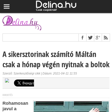
A sikersztorinak számító Máltán
csak a hónap végén nyitnak a boltok
Szerző: Szerkesztőségi cikk | Dátum: 2021-04-11 11:55
HIRDETÉS
Rohamosan
javul a