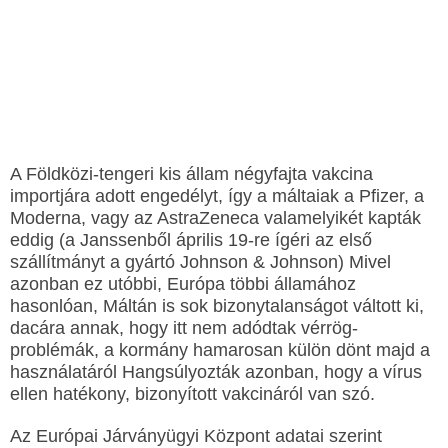
A Földközi-tengeri kis állam négyfajta vakcina
importjára adott engedélyt, így a máltaiak a Pfizer, a
Moderna, vagy az AstraZeneca valamelyikét kapták
eddig (a Janssenből április 19-re ígéri az első
szállítmányt a gyártó Johnson & Johnson) Mivel
azonban ez utóbbi, Európa többi államához
hasonlóan, Máltán is sok bizonytalanságot váltott ki,
dacára annak, hogy itt nem adódtak vérrög-
problémák, a kormány hamarosan külön dönt majd a
használatáról Hangsúlyozták azonban, hogy a vírus
ellen hatékony, bizonyított vakcináról van szó.
Az Európai Járványügyi Központ adatai szerint