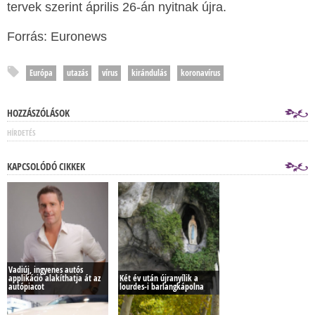
tervek szerint április 26-án nyitnak újra.
Forrás: Euronews
Európa
utazás
vírus
kirándulás
koronavírus
HOZZÁSZÓLÁSOK
HÍRDETÉS
KAPCSOLÓDÓ CIKKEK
Vadiúj, ingyenes autós
applikáció alakíthatja át az
Két év után újranyílik a
autópiacot
lourdes-i barlangkápolna