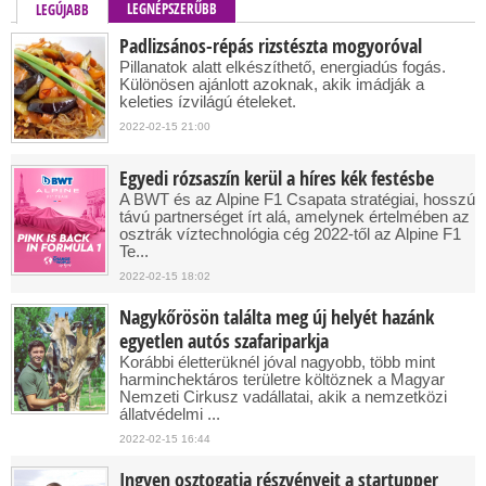
LEGNÉPSZERŰBB
LEGÚJABB
Padlizsános-répás rizstészta mogyoróval
Pillanatok alatt elkészíthető, energiadús fogás.
Különösen ajánlott azoknak, akik imádják a
keleties ízvilágú ételeket.
2022-02-15 21:00
Egyedi rózsaszín kerül a híres kék festésbe
A BWT és az Alpine F1 Csapata stratégiai, hosszú
távú partnerséget írt alá, amelynek értelmében az
osztrák víztechnológia cég 2022-től az Alpine F1
Te...
2022-02-15 18:02
Nagykőrösön találta meg új helyét hazánk
egyetlen autós szafariparkja
Korábbi életterüknél jóval nagyobb, több mint
harminchektáros területre költöznek a Magyar
Nemzeti Cirkusz vadállatai, akik a nemzetközi
állatvédelmi ...
2022-02-15 16:44
Ingyen osztogatja részvényeit a startupper