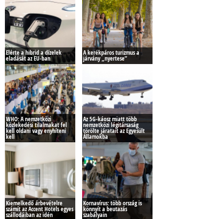
Elérte a hibrid a dízelek
A kerékpáros turizmus a
eladását az EU-ban
járvány „nyertese”
WHO: A nemzetközi
Az 5G-káosz miatt több
közlekedési tilalmakat fel
nemzetközi légitársaság
kell oldani vagy enyhíteni
törölte járatait az Egyesült
kell
Államokba
Kiemelkedő árbevételre
Kornavírus: több ország is
számít az Accent Hotels egyes
könnyít a beutazás
szállodáiban az idén
szabályain