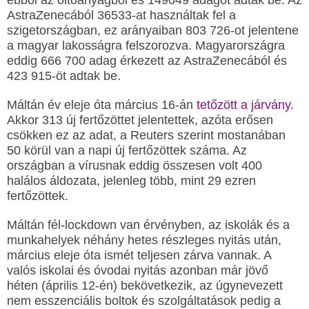
ebből az oltóanyagból és 149049 adagot adtak be. Az
AstraZenecából 36533-at használtak fel a
szigetországban, ez arányaiban 803 726-ot jelentene
a magyar lakosságra felszorozva. Magyarországra
eddig 666 700 adag érkezett az AstraZenecából és
423 915-öt adtak be.
Máltán év eleje óta március 16-án
tetőzött a járvány
.
Akkor 313 új fertőzöttet jelentettek, azóta erősen
csökken ez az adat, a Reuters szerint mostanában
50 körül van a napi új fertőzöttek száma. Az
országban a vírusnak eddig összesen volt 400
halálos áldozata, jelenleg több, mint 29 ezren
fertőzöttek.
Máltán fél-lockdown van érvényben, az iskolák és a
munkahelyek néhány hetes részleges nyitás után,
március eleje óta ismét teljesen zárva vannak. A
valós iskolai és óvodai nyitás azonban már jövő
héten (április 12-én) bekövetkezik, az úgynevezett
nem esszenciális boltok és szolgáltatások pedig a