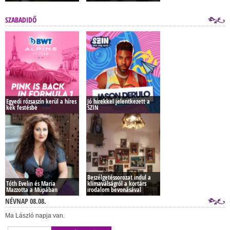
SZABADIDŐ
Egyedi rózsaszín kerül a híres
Jó hírekkel jelentkezett a
kék festésbe
SZIN
Beszélgetéssorozat indul a
Tóth Evelin és Maria
klímaválságról a kortárs
Mazzotta a Müpában
irodalom bevonásával
NÉVNAP 08.08.
Ma László napja van.