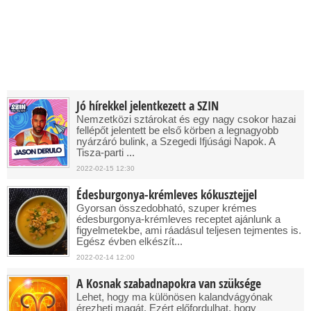
Jó hírekkel jelentkezett a SZIN
Nemzetközi sztárokat és egy nagy csokor hazai
fellépőt jelentett be első körben a legnagyobb
nyárzáró bulink, a Szegedi Ifjúsági Napok. A
Tisza-parti ...
2022-02-15 12:30
Édesburgonya-krémleves kókusztejjel
Gyorsan összedobható, szuper krémes
édesburgonya-krémleves receptet ajánlunk a
figyelmetekbe, ami ráadásul teljesen tejmentes is.
Egész évben elkészít...
2022-02-14 12:00
A Kosnak szabadnapokra van szüksége
Lehet, hogy ma különösen kalandvágyónak
érezheti magát. Ezért előfordulhat, hogy