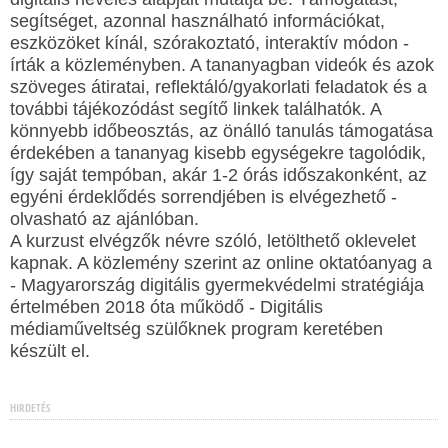
segítséget, azonnal használható információkat,
eszközöket kínál, szórakoztató, interaktív módon -
írták a közleményben. A tananyagban videók és azok
szöveges átiratai, reflektáló/gyakorlati feladatok és a
további tájékozódást segítő linkek találhatók. A
könnyebb időbeosztás, az önálló tanulás támogatása
érdekében a tananyag kisebb egységekre tagolódik,
így saját tempóban, akár 1-2 órás időszakonként, az
egyéni érdeklődés sorrendjében is elvégezhető -
olvasható az ajánlóban.
A kurzust elvégzők névre szóló, letölthető oklevelet
kapnak. A közlemény szerint az online oktatóanyag a
- Magyarország digitális gyermekvédelmi stratégiája
értelmében 2018 óta működő - Digitális
médiaműveltség szülőknek program keretében
készült el.
HIRDETÉS