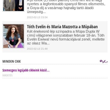
nyertes a legfontosabb spanyol filmes elismerés,
a Goya-díj a vasárnap hajnalig tartó átadó
ünnepség...
2022-02-13 23:04
Tóth Evelin és Maria Mazzotta a Müpában
Két énekesnő lép színpadra a Müpa Dupla W
című világzenei sorozatában február 18-án. Tóth
Evelin Ewiwa! nevű formációjával zenél, mellette
az olasz Ma...
2022-02-13 21:48
MINDEN CIKK
Szemezgess legújabb cikkeink közül...
HIRDETÉS