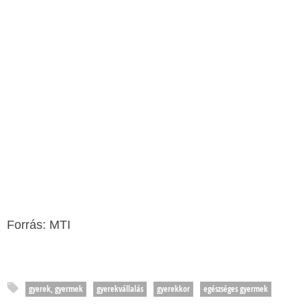
Forrás: MTI
gyerek, gyermek
gyerekvállalás
gyerekkor
egészséges gyermek