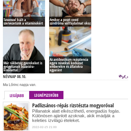
Tavasszal kiált a
Amikor a poszt-covid
szervezetünk a vitaminokért
szindróma vállfájdalmat okoz
Az antibiotikum rezisztencia
Már rákbeteg gyerekeket is
egyre növekvő kockázat
gyógyítanak búzacsíra-
emberekre és állatokra
kivonattal
egyaránt
NÉVNAP 08.10.
Ma Lőrinc napja van.
LEGNÉPSZERŰBB
LEGÚJABB
Padlizsános-répás rizstészta mogyoróval
Pillanatok alatt elkészíthető, energiadús fogás.
Különösen ajánlott azoknak, akik imádják a
keleties ízvilágú ételeket.
2022-02-15 21:00