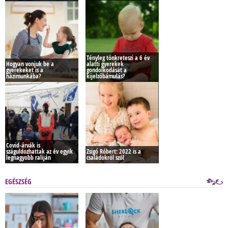
Tényleg tönkreteszi a 6 év
Hogyan vonjuk be a
alatti gyerekek
gyerekeket is a
gondolkodását a
házimunkába?
kijelzőbámulás?
Covid-árvák is
száguldozhattak az év egyik
Zsigó Róbert: 2022 is a
legnagyobb raliján
családokról szól
EGÉSZSÉG