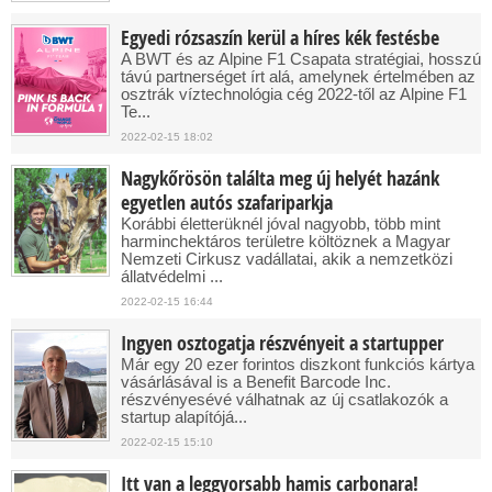
Egyedi rózsaszín kerül a híres kék festésbe
A BWT és az Alpine F1 Csapata stratégiai, hosszú
távú partnerséget írt alá, amelynek értelmében az
osztrák víztechnológia cég 2022-től az Alpine F1
Te...
2022-02-15 18:02
Nagykőrösön találta meg új helyét hazánk
egyetlen autós szafariparkja
Korábbi életterüknél jóval nagyobb, több mint
harminchektáros területre költöznek a Magyar
Nemzeti Cirkusz vadállatai, akik a nemzetközi
állatvédelmi ...
2022-02-15 16:44
Ingyen osztogatja részvényeit a startupper
Már egy 20 ezer forintos diszkont funkciós kártya
vásárlásával is a Benefit Barcode Inc.
részvényesévé válhatnak az új csatlakozók a
startup alapítójá...
2022-02-15 15:10
Itt van a leggyorsabb hamis carbonara!