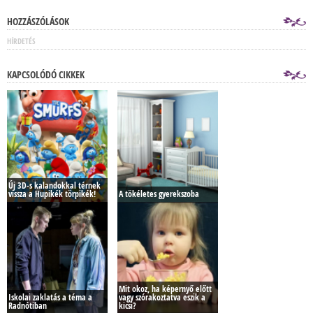
HOZZÁSZÓLÁSOK
HÍRDETÉS
KAPCSOLÓDÓ CIKKEK
Új 3D-s kalandokkal térnek
vissza a Hupikék törpikék!
A tökéletes gyerekszoba
Mit okoz, ha képernyő előtt
Iskolai zaklatás a téma a
vagy szórakoztatva eszik a
Radnótiban
kicsi?