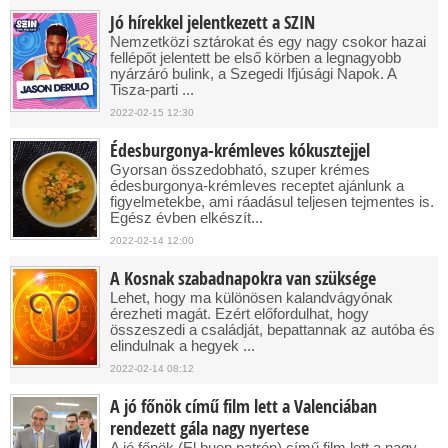
Jó hírekkel jelentkezett a SZIN
Nemzetközi sztárokat és egy nagy csokor hazai
fellépőt jelentett be első körben a legnagyobb
nyárzáró bulink, a Szegedi Ifjúsági Napok. A
Tisza-parti ...
2022-02-15 12:30
Édesburgonya-krémleves kókusztejjel
Gyorsan összedobható, szuper krémes
édesburgonya-krémleves receptet ajánlunk a
figyelmetekbe, ami ráadásul teljesen tejmentes is.
Egész évben elkészít...
2022-02-14 12:00
A Kosnak szabadnapokra van szüksége
Lehet, hogy ma különösen kalandvágyónak
érezheti magát. Ezért előfordulhat, hogy
összeszedi a családját, bepattannak az autóba és
elindulnak a hegyek ...
2022-02-14 08:12
A jó főnök című film lett a Valenciában
rendezett gála nagy nyertese
A jó főnök (El buen patrón) című film lett a nagy