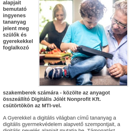
alapjait
bemutató
ingyenes
tananyag
jelent meg
szülők és
gyerekekkel
foglalkozó
szakemberek számára - közölte az anyagot
összeállító Digitális Jólét Nonprofit Kft.
csütörtökön az MTI-vel.
A Gyerekkel a digitális világban című tananyag a
digitális gyermekvédelem alapvető szempontjait, a
digitális nevelés alapjait mutatja be. Támogatást,