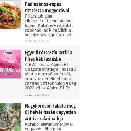
Padlizsános-répás
rizstészta mogyoróval
Pillanatok alatt
elkészíthető, energiadús
fogás. Különösen ajánlott
azoknak, akik imádják a
keleties ízvilágú ételeket.
2022-02-15 21:00
Egyedi rózsaszín kerül a
híres kék festésbe
A BWT és az Alpine F1
Csapata stratégiai, hosszú
távú partnerséget írt alá,
amelynek értelmében az
osztrák víztechnológia cég
2022-től az Alpine F1 Te...
2022-02-15 18:02
Nagykőrösön találta meg
új helyét hazánk egyetlen
autós szafariparkja
Korábbi életterüknél jóval
nagyobb, több mint