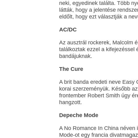
neki, egyedinek találta. Több ny
látták, hogy a jelentése rendszer
eldőlt, hogy ezt választják a ne
AC/DC
Az ausztrál rockerek, Malcolm 
találkoztak ezzel a kifejezéssel
bandájuknak.
The Cure
A brit banda eredeti neve Easy C
korai szerzeményük. Később az 
frontember Robert Smith úgy ére
hangzott.
Depeche Mode
A No Romance In China néven in
Mode-ot egy francia divatmagazin