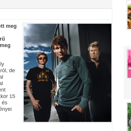
ett meg
rű
 meg
ly
ól, de
al
al
ent
kkor 15
i és
ényei