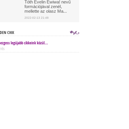
Tóth Evelin Ewiwa! nevű
formációjával zenél,
mellette az olasz Ma...
2022-02-13 21:48
DEN CIKK
ezgess legújabb cikkeink közül...
ETÉS