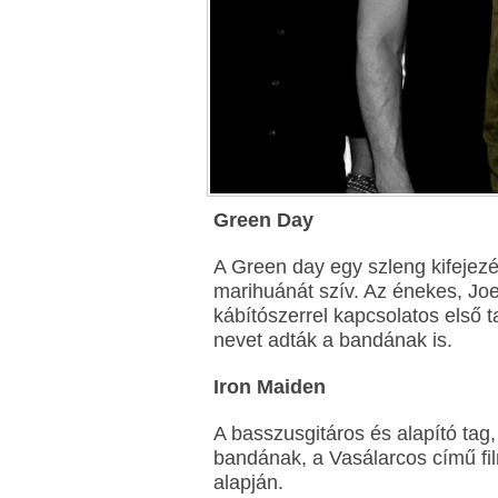
Green Day
A Green day egy szleng kifejezés
marihuánát szív. Az énekes, Jo
kábítószerrel kapcsolatos első t
nevet adták a bandának is.
Iron Maiden
A basszusgitáros és alapító tag
bandának, a Vasálarcos című fi
alapján.