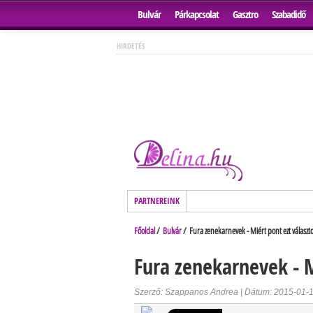
Bulvár
Párkapcsolat
Gasztro
Szabadidő
HIRDETÉS
PARTNEREINK
Főoldal
/
Bulvár
/ Fura zenekarnevek - Miért pont ezt választ
Fura zenekarnevek - M
Szerző: Szappanos Andrea | Dátum: 2015-01-