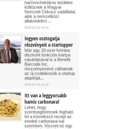
harminchektáros területre
költöznek a Magyar
Nemzeti Cirkusz vadállatai,
akik a nemzetközi
állatvédelmi ...
2022-02-15 16:44
Ingyen osztogatja
részvényeit a startupper
Már egy 20 ezer forintos
diszkont funkciós kártya
vásárlásával is a Benefit
Barcode Inc.
részvényesévé válhatnak
az új csatlakozók a startup
alapítójá...
2022-02-15 15:10
Itt van a leggyorsabb
hamis carbonara!
Lehet, hogy
szentségtörésnek fogható
fel a következő recept az
eredeti carbonara-val
szemben. Viszont ez egy