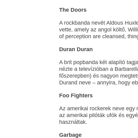
The Doors
A rockbanda nevét Aldous Huxl
vette, amely az angol költő, Wil
of perception are cleansed, things
Duran Duran
A brit popbanda két alapító tag
nézte a televízióban a Barbarella
főszerepben) és nagyon megtets
Durand neve – annyira, hogy eb
Foo Fighters
Az amerikai rockerek neve egy 
az amerikai pilóták ufók és egy
használtak.
Garbage