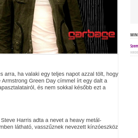
MIN
Szem
HIRD
 arra, ha valaki egy teljes napot azzal tölt, hogy
e Armstrong Green Day címmel írt egy dalt a
apasztalatairól, és nem sokkal később ezt a
, Steve Harris adta a nevet a heavy metál-
lmben látható, vasszűznek nevezett kínzóeszköz