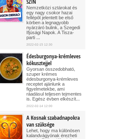
SZIN
Nemzetközi sztárokat és
egy nagy csokor hazai
fellépőt jelentett be első
körben a legnagyobb
nyárzáró bulink, a Szegedi
Ifjúsági Napok. A Tisza-
parti ...
2022-02-15 12:30
Édesburgonya-krémleves
kókusztejjel
Gyorsan összedobható,
szuper krémes
édesburgonya-krémleves
receptet ajánlunk a
figyelmetekbe, ami
ráadásul teljesen tejmentes
is. Egész évben elkészít...
2022-02-14 12:00
A Kosnak szabadnapokra
van szüksége
Lehet, hogy ma különösen
kalandvágyónak érezheti