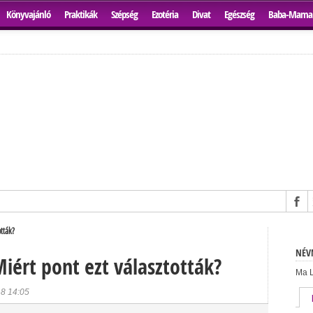
Könyvajánló
Praktikák
Szépség
Ezotéria
Divat
Egészség
Baba-Mama
ották?
NÉVN
iért pont ezt választották?
Ma L
18 14:05