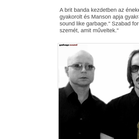
A brit banda kezdetben az ének
gyakorolt és Manson apja gyakran
sound like garbage." Szabad fo
szemét, amit műveltek."