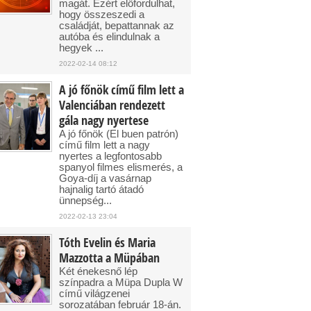
magát. Ezért előfordulhat,
hogy összeszedi a
családját, bepattannak az
autóba és elindulnak a
hegyek ...
2022-02-14 08:12
A jó főnök című film lett a
Valenciában rendezett
gála nagy nyertese
A jó főnök (El buen patrón)
című film lett a nagy
nyertes a legfontosabb
spanyol filmes elismerés, a
Goya-díj a vasárnap
hajnalig tartó átadó
ünnepség...
2022-02-13 23:04
Tóth Evelin és Maria
Mazzotta a Müpában
Két énekesnő lép
színpadra a Müpa Dupla W
című világzenei
sorozatában február 18-án.