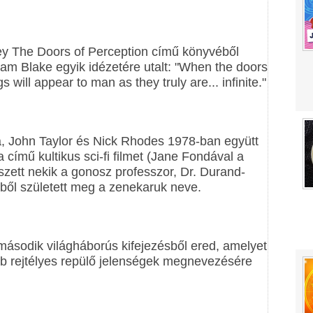
ey The Doors of Perception című könyvéből
liam Blake egyik idézetére utalt: "When the doors
 will appear to man as they truly are... infinite."
ja, John Taylor és Nick Rhodes 1978-ban együtt
 című kultikus sci-fi filmet (Jane Fondával a
zett nekik a gonosz professzor, Dr. Durand-
ből született meg a zenekaruk neve.
második világháborús kifejezésből ered, amelyet
éb rejtélyes repülő jelenségek megnevezésére