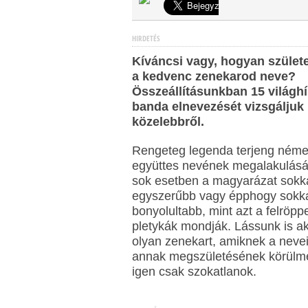
HIRDETÉS
Kíváncsi vagy, hogyan szület
a kedvenc zenekarod neve?
Összeállításunkban 15 világhí
banda elnevezését vizsgáljuk
közelebbről.
Rengeteg legenda terjeng néme
együttes nevének megalakulásár
sok esetben a magyarázat sokk
egyszerűbb vagy épphogy sokk
bonyolultabb, mint azt a felröpp
pletykák mondják. Lássunk is a
olyan zenekart, amiknek a neve
annak megszületésének körülm
igen csak szokatlanok.