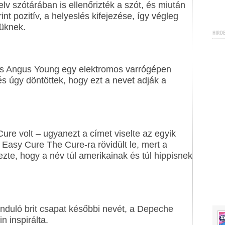
elv szótárában is ellenőrizték a szót, és miután
int pozitív, a helyeslés kifejezése, így végleg
vüknek.
HIRD
és Angus Young egy elektromos varrógépen
 és úgy döntöttek, hogy ezt a nevet adják a
ure volt – ugyanezt a címet viselte az egyik
Easy Cure The Cure-ra rövidült le, mert a
zte, hogy a név túl amerikainak és túl hippisnek
duló brit csapat későbbi nevét, a Depeche
 inspirálta.