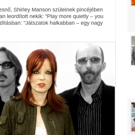
esnő, Shirley Manson szüleinek pincéjében
 leordított nekik: "Play more quietly – you
rdításban: "Játszatok halkabban – egy nagy