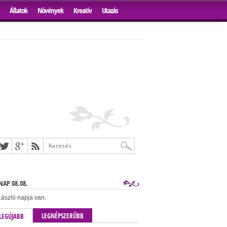
Állatok
Növények
Kreatív
Utazás
AP 08.08.
ászló napja van.
LEGNÉPSZERŰBB
LEGÚJABB