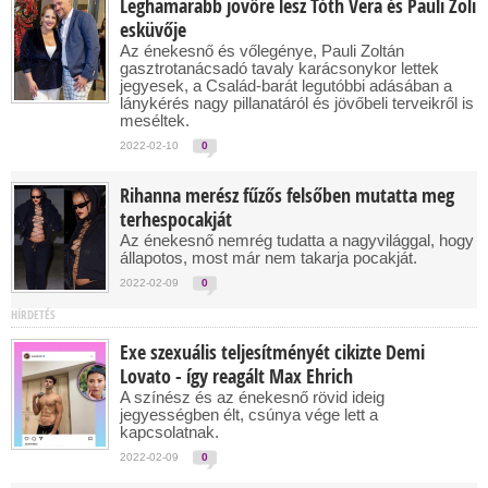
Leghamarabb jövőre lesz Tóth Vera és Pauli Zoli
esküvője
Az énekesnő és vőlegénye, Pauli Zoltán
gasztrotanácsadó tavaly karácsonykor lettek
jegyesek, a Család-barát legutóbbi adásában a
lánykérés nagy pillanatáról és jövőbeli terveikről is
meséltek.
2022-02-10
0
Rihanna merész fűzős felsőben mutatta meg
terhespocakját
Az énekesnő nemrég tudatta a nagyvilággal, hogy
állapotos, most már nem takarja pocakját.
2022-02-09
0
HÍRDETÉS
Exe szexuális teljesítményét cikizte Demi
Lovato - így reagált Max Ehrich
A színész és az énekesnő rövid ideig
jegyességben élt, csúnya vége lett a
kapcsolatnak.
2022-02-09
0