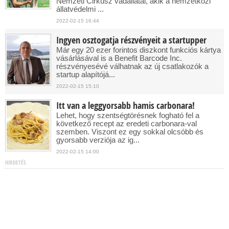
Nemzeti Cirkusz vadállatai, akik a nemzetközi
állatvédelmi ...
2022-02-15 16:44
Ingyen osztogatja részvényeit a startupper
Már egy 20 ezer forintos diszkont funkciós kártya
vásárlásával is a Benefit Barcode Inc.
részvényesévé válhatnak az új csatlakozók a
startup alapítójá...
2022-02-15 15:10
Itt van a leggyorsabb hamis carbonara!
Lehet, hogy szentségtörésnek fogható fel a
következő recept az eredeti carbonara-val
szemben. Viszont ez egy sokkal olcsóbb és
gyorsabb verziója az ig...
2022-02-15 14:00
HIRDETÉS