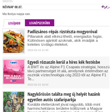
HÍRDETÉS
NÉVNAP 08.07.
Ma Ibolya napja van.
LEGNÉPSZERŰBB
LEGÚJABB
Padlizsános-répás rizstészta mogyoróval
Pillanatok alatt elkészíthető, energiadús fogás.
Különösen ajánlott azoknak, akik imádják a
keleties ízvilágú ételeket.
2022-02-15 21:00
Egyedi rózsaszín kerül a híres kék festésbe
A BWT és az Alpine F1 Csapata stratégiai, hosszú
távú partnerséget írt alá, amelynek értelmében az
osztrák víztechnológia cég 2022-től az Alpine F1
Te...
2022-02-15 18:02
Nagykőrösön találta meg új helyét hazánk
egyetlen autós szafariparkja
Korábbi életterüknél jóval nagyobb, több mint
harminchektáros területre költöznek a Magyar