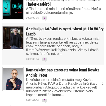
Tinder-csalóról
A Tinder-csaló minden nő rémálma: íme a Netflix
új, sokkoló dokumentumfilmje.
2022-02-06
0
Az elhallgattatásból is nyertesként jött ki Vitézy
László
A 70-es években rendszerkritikus alkotása miatt
fegyelmi tárgyaláson kellett részt vennie, de ez
csak megerősítette őt abban, hogy a
filmművészettel kell foglalkoznia. Vitézy László
származása és néze...
2022-02-04
0
Kamaszként pap szeretett volna lenni Kovács
András Péter
Kevésbé ismert oldalát mutatta meg Kovács
András Péter, KAP a Duna Katolikus krónika című
műsorában. A legutóbbi adásban a közkedvelt
humorista hitének gyökereiről, Istennel való
kapcsolatáról és kama...
2022-02-04
0