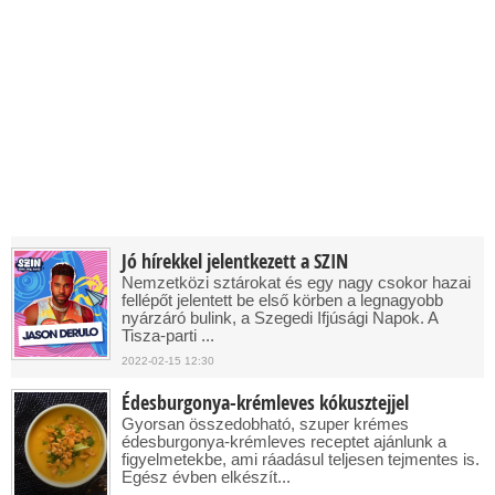
Jó hírekkel jelentkezett a SZIN
Nemzetközi sztárokat és egy nagy csokor hazai
fellépőt jelentett be első körben a legnagyobb
nyárzáró bulink, a Szegedi Ifjúsági Napok. A
Tisza-parti ...
2022-02-15 12:30
Édesburgonya-krémleves kókusztejjel
Gyorsan összedobható, szuper krémes
édesburgonya-krémleves receptet ajánlunk a
figyelmetekbe, ami ráadásul teljesen tejmentes is.
Egész évben elkészít...