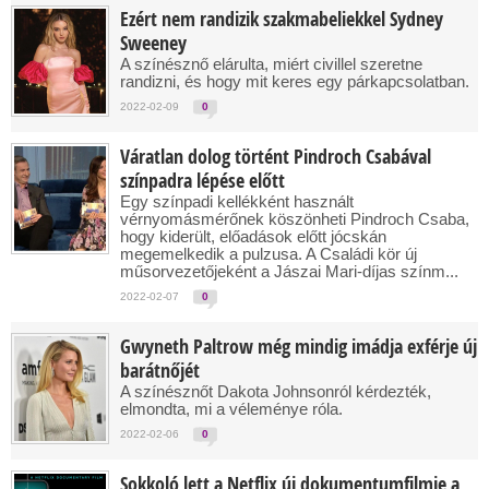
Ezért nem randizik szakmabeliekkel Sydney
Sweeney
A színésznő elárulta, miért civillel szeretne
randizni, és hogy mit keres egy párkapcsolatban.
2022-02-09
0
Váratlan dolog történt Pindroch Csabával
színpadra lépése előtt
Egy színpadi kellékként használt
vérnyomásmérőnek köszönheti Pindroch Csaba,
hogy kiderült, előadások előtt jócskán
megemelkedik a pulzusa. A Családi kör új
műsorvezetőjeként a Jászai Mari-díjas színm...
2022-02-07
0
Gwyneth Paltrow még mindig imádja exférje új
barátnőjét
A színésznőt Dakota Johnsonról kérdezték,
elmondta, mi a véleménye róla.
2022-02-06
0
Sokkoló lett a Netflix új dokumentumfilmje a