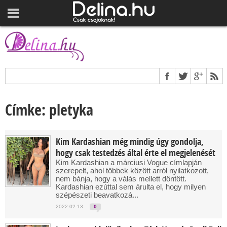
Címke: pletyka
Kim Kardashian még mindig úgy gondolja,
hogy csak testedzés által érte el megjelenését
Kim Kardashian a márciusi Vogue címlapján
szerepelt, ahol többek között arról nyilatkozott,
nem bánja, hogy a válás mellett döntött.
Kardashian ezúttal sem árulta el, hogy milyen
szépészeti beavatkozá...
2022-02-13
0