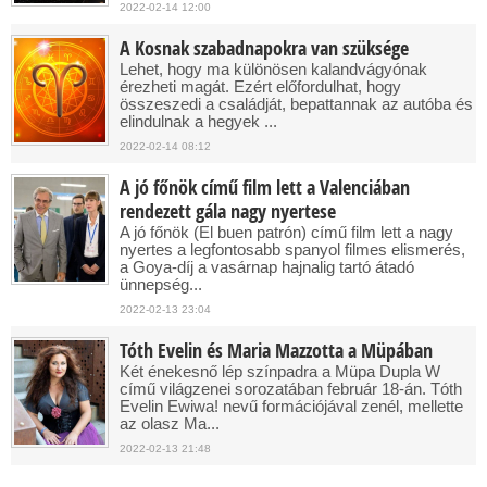
2022-02-14 12:00
A Kosnak szabadnapokra van szüksége
Lehet, hogy ma különösen kalandvágyónak
érezheti magát. Ezért előfordulhat, hogy
összeszedi a családját, bepattannak az autóba és
elindulnak a hegyek ...
2022-02-14 08:12
A jó főnök című film lett a Valenciában
rendezett gála nagy nyertese
A jó főnök (El buen patrón) című film lett a nagy
nyertes a legfontosabb spanyol filmes elismerés,
a Goya-díj a vasárnap hajnalig tartó átadó
ünnepség...
2022-02-13 23:04
Tóth Evelin és Maria Mazzotta a Müpában
Két énekesnő lép színpadra a Müpa Dupla W
című világzenei sorozatában február 18-án. Tóth
Evelin Ewiwa! nevű formációjával zenél, mellette
az olasz Ma...
2022-02-13 21:48