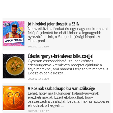
Jó hírekkel jelentkezett a SZIN
Nemzetközi sztárokat és egy nagy csokor hazai
fellépőt jelentett be első körben a legnagyobb
nyárzáró bulink, a Szegedi Ifjúsági Napok. A
Tisza-parti ...
2022-02-15 12:30
Édesburgonya-krémleves kókusztejjel
Gyorsan összedobható, szuper krémes
édesburgonya-krémleves receptet ajánlunk a
figyelmetekbe, ami ráadásul teljesen tejmentes is.
Egész évben elkészít...
2022-02-14 12:00
A Kosnak szabadnapokra van szüksége
Lehet, hogy ma különösen kalandvágyónak
érezheti magát. Ezért előfordulhat, hogy
összeszedi a családját, bepattannak az autóba és
elindulnak a hegyek ...
2022-02-14 08:12