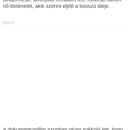
nő történetét, akik szerint eljött a bosszú ideje.
HIRDETÉS
A dokumentumfilm azonban olyan sokkoló lett, hogy