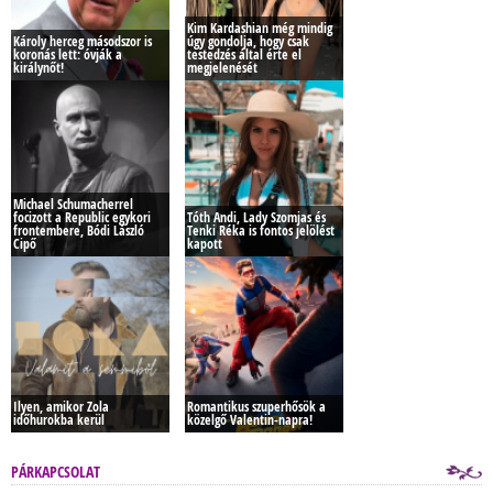
Kim Kardashian még mindig
Károly herceg másodszor is
úgy gondolja, hogy csak
koronás lett: óvják a
testedzés által érte el
királynőt!
megjelenését
Michael Schumacherrel
focizott a Republic egykori
Tóth Andi, Lady Szomjas és
frontembere, Bódi László
Tenki Réka is fontos jelölést
Cipő
kapott
Ilyen, amikor Zola
Romantikus szuperhősök a
időhurokba kerül
közelgő Valentin-napra!
PÁRKAPCSOLAT