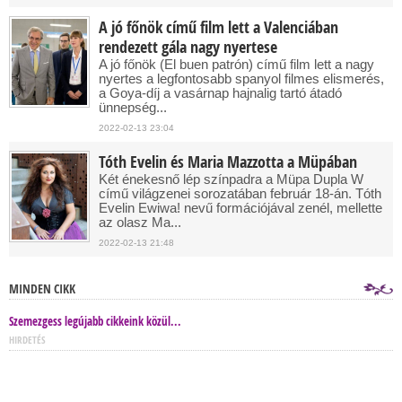
A jó főnök című film lett a Valenciában
rendezett gála nagy nyertese
A jó főnök (El buen patrón) című film lett a nagy
nyertes a legfontosabb spanyol filmes elismerés,
a Goya-díj a vasárnap hajnalig tartó átadó
ünnepség...
2022-02-13 23:04
Tóth Evelin és Maria Mazzotta a Müpában
Két énekesnő lép színpadra a Müpa Dupla W
című világzenei sorozatában február 18-án. Tóth
Evelin Ewiwa! nevű formációjával zenél, mellette
az olasz Ma...
2022-02-13 21:48
MINDEN CIKK
Szemezgess legújabb cikkeink közül...
HIRDETÉS