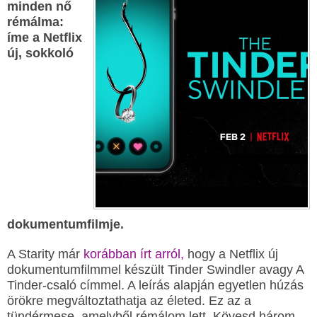
minden nő
rémálma:
íme a Netflix
új, sokkoló
dokumentumfilmje.
A Starity már
korábban írt arról,
hogy a Netflix új
dokumentumfilmmel készült Tinder Swindler avagy A
Tinder-csaló címmel. A leírás alapján egyetlen húzás
örökre megváltoztathatja az életed. Ez az a
tündérmese, amelyből rémálom lett. Kövesd három