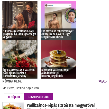
5 különleges Valentin-napi
Exe szexuális teljesítményét
program, ha idén újdonságra
cikizte Demi Lovato - így
vágyunk
reagált Max Ehrich
Így alakította át a Valentin
Kipróbált Valentin-napi
napi ajándékozást a
ajándékötletek,
koronavírus-járvány
baconrajongóknak
NÉVNAP 08.06.
Ma Berta, Bettina napja van.
LEGNÉPSZERŰBB
LEGÚJABB
Padlizsános-répás rizstészta mogyoróval