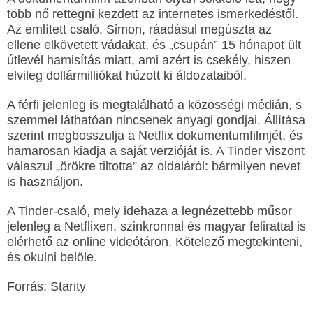
több nő rettegni kezdett az internetes ismerkedéstől.
Az említett csaló, Simon, ráadásul megúszta az
ellene elkövetett vádakat, és „csupán” 15 hónapot ült
útlevél hamisítás miatt, ami azért is csekély, hiszen
elvileg dollármilliókat húzott ki áldozataiból.
A férfi jelenleg is megtalálható a közösségi médián, s
szemmel láthatóan nincsenek anyagi gondjai. Állítása
szerint megbosszulja a Netflix dokumentumfilmjét, és
hamarosan kiadja a saját verzióját is. A Tinder viszont
válaszul „örökre tiltotta” az oldaláról: bármilyen nevet
is használjon.
A Tinder-csaló, mely idehaza a legnézettebb műsor
jelenleg a Netflixen, szinkronnal és magyar felirattal is
elérhető az online videótáron. Kötelező megtekinteni,
és okulni belőle.
Forrás: Starity