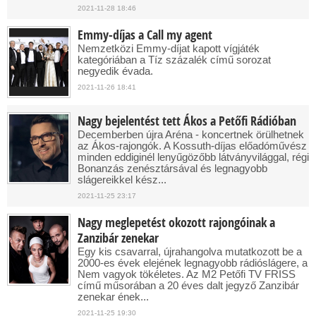
2021-11-28 18:46
Emmy-díjas a Call my agent
Nemzetközi Emmy-díjat kapott vígjáték
kategóriában a Tíz százalék című sorozat
negyedik évada.
2021-11-26 18:41
Nagy bejelentést tett Ákos a Petőfi Rádióban
Decemberben újra Aréna - koncertnek örülhetnek
az Ákos-rajongók. A Kossuth-díjas előadóművész
minden eddiginél lenyűgözőbb látványvilággal, régi
Bonanzás zenésztársával és legnagyobb
slágereikkel kész...
2021-11-25 23:17
Nagy meglepetést okozott rajongóinak a
Zanzibár zenekar
Egy kis csavarral, újrahangolva mutatkozott be a
2000-es évek elejének legnagyobb rádióslágere, a
Nem vagyok tökéletes. Az M2 Petőfi TV FRISS
című műsorában a 20 éves dalt jegyző Zanzibár
zenekar ének...
2021-11-25 19:30