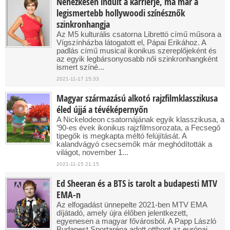
Nehézkesen indult a karrierje, ma már a
legismertebb hollywoodi színésznők
szinkronhangja
Az M5 kulturális csatorna Librettó című műsora a
Vígszínházba látogatott el, Pápai Erikához. A
padlás című musical ikonikus szereplőjeként és
az egyik legbársonyosabb női szinkronhangként
ismert színé...
2021-11-17 15:33
Magyar származású alkotó rajzfilmklasszikusa
éled újjá a tévéképernyőn
A Nickelodeon csatornájának egyik klasszikusa, a
’90-es évek ikonikus rajzfilmsorozata, a Fecsegő
tipegők is megkapta méltó felújítását. A
kalandvágyó csecsemők már meghódították a
világot, november 1...
2021-11-15 21:15
Ed Sheeran és a BTS is tarolt a budapesti MTV
EMA-n
Az elfogadást ünnepelte 2021-ben MTV EMA
díjátadó, amely újra élőben jelentkezett,
egyenesen a magyar fővárosból. A Papp László
Budapest Sportaréna adott otthont az európai