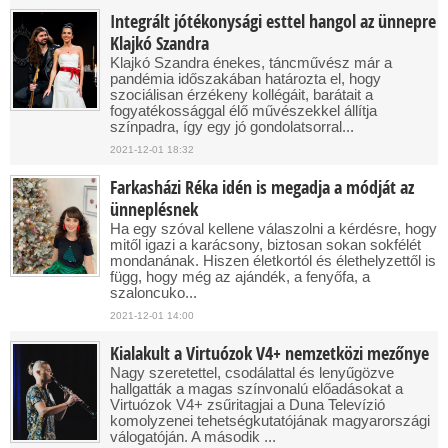
Integrált jótékonysági esttel hangol az ünnepre
Klajkó Szandra
Klajkó Szandra énekes, táncművész már a
pandémia időszakában határozta el, hogy
szociálisan érzékeny kollégáit, barátait a
fogyatékossággal élő művészekkel állítja
színpadra, így egy jó gondolatsorral...
2021-12-01 18:32
Farkasházi Réka idén is megadja a módját az
ünneplésnek
Ha egy szóval kellene válaszolni a kérdésre, hogy
mitől igazi a karácsony, biztosan sokan sokfélét
mondanának. Hiszen életkortól és élethelyzettől is
függ, hogy még az ajándék, a fenyőfa, a
szaloncuko...
2021-12-01 14:00
Kialakult a Virtuózok V4+ nemzetközi mezőnye
Nagy szeretettel, csodálattal és lenyűgözve
hallgatták a magas színvonalú előadásokat a
Virtuózok V4+ zsűritagjai a Duna Televízió
komolyzenei tehetségkutatójának magyarországi
válogatóján. A második ...