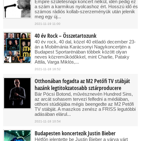
Empire születésnapi koncert nélkül, idén pedig ez
a szám a karmikus nyolcashoz ért. Hosszú idő és
számos rádiós kollab-szerzeményük után jelenik
meg egy új...
2021-11-19 11:00
40 év Rock – Összetartozunk
40 év rock, 40 dal, közel 40 előadó december 23-
án a Mobilmánia Karácsonyi Nagykoncertjén a
Budapest Sportarénában többek között olyan
neves közreműködőkkel, mint Charlie, Pataky
Attila, Varga Miklós,...
2021-11-18 16:52
Otthonában fogadta az M2 Petőfi TV stábját
hazánk legtitokzatosabb sztárproducere
Bár Pócsi Botond, művésznevén Hundred Sins,
az arcát sohasem tervezi felfedni a médiában,
otthoni stúdiójába mégis beengedte az M2 Petőfi
TV stábját. A maszkos zenész a FRISS legutóbbi
adásában elárul...
2021-11-18 10:54
Budapesten koncertezik Justin Bieber
Hétfőn jelentette be Justin Bieber a várva várt