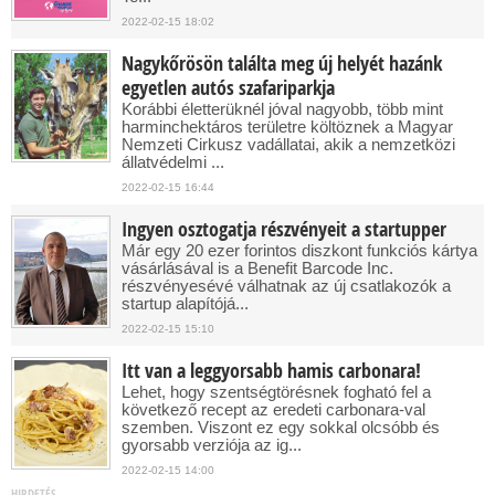
2022-02-15 18:02
Nagykőrösön találta meg új helyét hazánk
egyetlen autós szafariparkja
Korábbi életterüknél jóval nagyobb, több mint
harminchektáros területre költöznek a Magyar
Nemzeti Cirkusz vadállatai, akik a nemzetközi
állatvédelmi ...
2022-02-15 16:44
Ingyen osztogatja részvényeit a startupper
Már egy 20 ezer forintos diszkont funkciós kártya
vásárlásával is a Benefit Barcode Inc.
részvényesévé válhatnak az új csatlakozók a
startup alapítójá...
2022-02-15 15:10
Itt van a leggyorsabb hamis carbonara!
Lehet, hogy szentségtörésnek fogható fel a
következő recept az eredeti carbonara-val
szemben. Viszont ez egy sokkal olcsóbb és
gyorsabb verziója az ig...
2022-02-15 14:00
HIRDETÉS