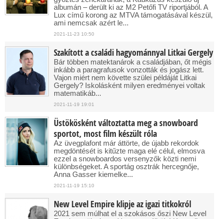
albumán – derült ki az M2 Petőfi TV riportjából. A
Lux című korong az MTVA támogatásával készül,
ami nemcsak azért le...
2021-11-23 10:50
Szakított a családi hagyománnyal Litkai Gergely
Bár többen matektanárok a családjában, őt mégis
inkább a paragrafusok vonzották és jogász lett.
Vajon miért nem követte szülei példáját Litkai
Gergely? Iskolásként milyen eredményei voltak
matematikáb...
2021-11-19 19:01
Üstökösként változtatta meg a snowboard
sportot, most film készült róla
Az üvegplafont már áttörte, de újabb rekordok
megdöntését is kitűzte maga elé célul, elmosva
ezzel a snowboardos versenyzők közti nemi
különbségeket. A sportág osztrák hercegnője,
Anna Gasser kiemelke...
2021-11-19 15:10
New Level Empire klipje az igazi titkokról
2021 sem múlhat el a szokásos őszi New Level