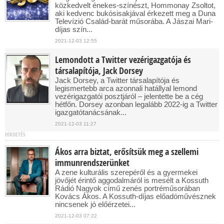
közkedvelt énekes-színészt, Hommonay Zsoltot,
aki kedvenc bukósisakjával érkezett meg a Duna
Televízió Család-barát műsorába. A Jászai Mari-
díjas szín...
2021-12-03 12:55
Lemondott a Twitter vezérigazgatója és
társalapítója, Jack Dorsey
Jack Dorsey, a Twitter társalapítója és
legismertebb arca azonnali hatállyal lemond
vezérigazgatói posztjáról – jelentette be a cég
hétfőn. Dorsey azonban legalább 2022-ig a Twitter
igazgatótanácsának...
2021-12-03 11:27
HÍRDETÉS
Ákos arra biztat, erősítsük meg a szellemi
immunrendszerünket
A zene kulturális szerepéről és a gyermekei
jövőjét érintő aggodalmáról is mesélt a Kossuth
Rádió Nagyok című zenés portréműsorában
Kovács Ákos. A Kossuth-díjas előadóművésznek
nincsenek jó előérzetei...
2021-12-03 07:22