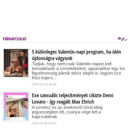
PÁRKAPCSOLAT
5 különleges Valentin-napi program, ha idén
újdonságra vágyunk
Tudjuk, hogy nemcsak Valentin-napon kell
kimutatnunk a szeretetünket, ugyanakkor egy kis
figyelmesség jólesik télvíz idején is, legyen szó
friss kapcs...
2022-02-10 18:26
Exe szexuális teljesítményét cikizte Demi
Lovato - így reagált Max Ehrich
A színész és az énekesnő rövid ideig
jegyességben élt, csúnya vége lett a
kapcsolatnak.
2022-02-10 05:42