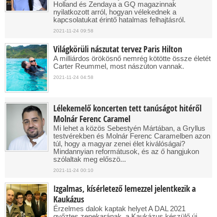
Holland és Zendaya a GQ magazinnak
nyilatkozott arról, hogyan vélekednek a
kapcsolatukat érintő hatalmas felhajtásról.
2021-11-24 09:58
Világkörüli nászutat tervez Paris Hilton
A milliárdos örökösnő nemrég kötötte össze életét
Carter Reummel, most nászúton vannak.
2021-11-24 04:58
Lélekemelő koncerten tett tanúságot hitéről
Molnár Ferenc Caramel
Mi lehet a közös Sebestyén Mártában, a Gryllus
testvérekben és Molnár Ferenc Caramelben azon
túl, hogy a magyar zenei élet kiválóságai?
Mindannyian reformátusok, és az ő hangjukon
szólaltak meg előszö...
2021-11-24 00:10
Izgalmas, kísérletező lemezzel jelentkezik a
Kaukázus
Érzelmes dalok kaptak helyet A DAL 2021
győztes zenekarának, a Kaukázus készülő új