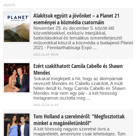
HÍRDETÉS
Alakítsuk együtt a jövőnket – a Planet 21
eseményei a közmédia csatornáin
November 29. és december 5. között élő
közvetítésekkel, exkluzív interjúkkal,
tudósításokkal és tematikus ismeretterjesztő
műsorokkal készül a közmédia a budapesti Planet
2021 - Fenntarthatósági Expó ...
2021-11-25 18:00
Ezért szakíthatott Camila Cabello és Shawn
Mendes
Sokakat meglepett a hír, hogy az álompárnak
nevezett Mendes és Cabello szakított. A múlt
héten derült ki, hogy Camila Cabello és Shawn
Mendes már nem egy pár - a két híresség
Instagramon osztotta meg ...
2021-11-24 11:19
Tom Holland a szerelméről: "Megfosztottak
minket a magánéletünktől"
A két híresség nagyon szeretné óvni a
magánéletét, amennyire csak lehetséges. Tom