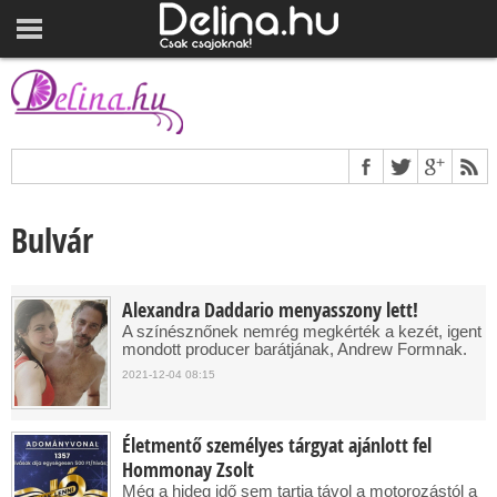
Bulvár
Alexandra Daddario menyasszony lett!
A színésznőnek nemrég megkérték a kezét, igent
mondott producer barátjának, Andrew Formnak.
2021-12-04 08:15
Életmentő személyes tárgyat ajánlott fel
Hommonay Zsolt
Még a hideg idő sem tartja távol a motorozástól a