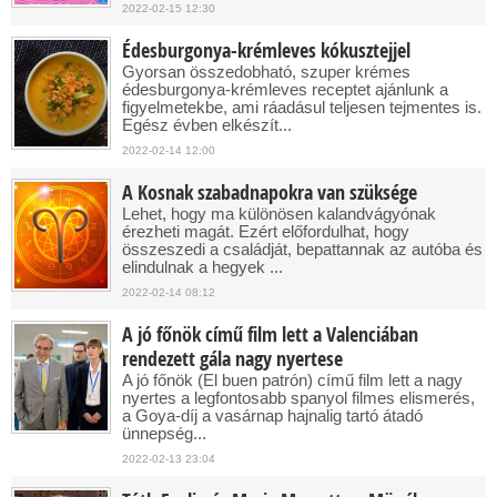
2022-02-15 12:30
Édesburgonya-krémleves kókusztejjel
Gyorsan összedobható, szuper krémes
édesburgonya-krémleves receptet ajánlunk a
figyelmetekbe, ami ráadásul teljesen tejmentes is.
Egész évben elkészít...
2022-02-14 12:00
A Kosnak szabadnapokra van szüksége
Lehet, hogy ma különösen kalandvágyónak
érezheti magát. Ezért előfordulhat, hogy
összeszedi a családját, bepattannak az autóba és
elindulnak a hegyek ...
2022-02-14 08:12
A jó főnök című film lett a Valenciában
rendezett gála nagy nyertese
A jó főnök (El buen patrón) című film lett a nagy
nyertes a legfontosabb spanyol filmes elismerés,
a Goya-díj a vasárnap hajnalig tartó átadó
ünnepség...
2022-02-13 23:04