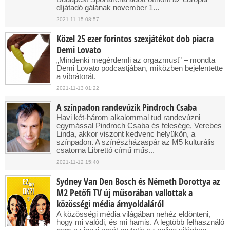
díjátadó gálának november 1...
2021-11-15 08:57
Közel 25 ezer forintos szexjátékot dob piacra
Demi Lovato
„Mindenki megérdemli az orgazmust” – mondta
Demi Lovato podcastjában, miközben bejelentette
a vibrátorát.
2021-11-13 01:22
A színpadon randevúzik Pindroch Csaba
Havi két-három alkalommal tud randevúzni
egymással Pindroch Csaba és felesége, Verebes
Linda, akkor viszont kedvenc helyükön, a
színpadon. A színészházaspár az M5 kulturális
csatorna Librettó című műs...
2021-11-12 15:40
Sydney Van Den Bosch és Németh Dorottya az
M2 Petőfi TV új műsorában vallottak a
közösségi média árnyoldaláról
A közösségi média világában nehéz eldönteni,
hogy mi valódi, és mi hamis. A legtöbb felhasználó