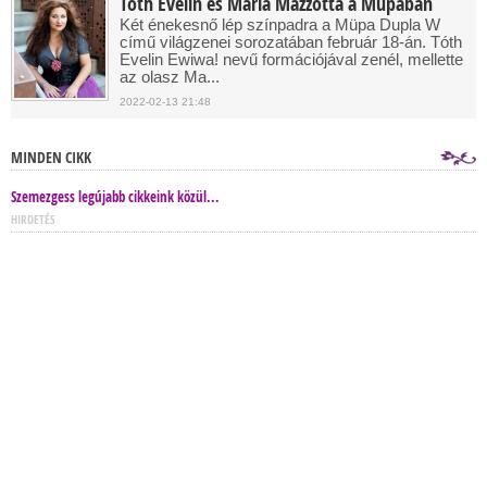
Tóth Evelin és Maria Mazzotta a Müpában
Két énekesnő lép színpadra a Müpa Dupla W
című világzenei sorozatában február 18-án. Tóth
Evelin Ewiwa! nevű formációjával zenél, mellette
az olasz Ma...
2022-02-13 21:48
MINDEN CIKK
Szemezgess legújabb cikkeink közül...
HIRDETÉS