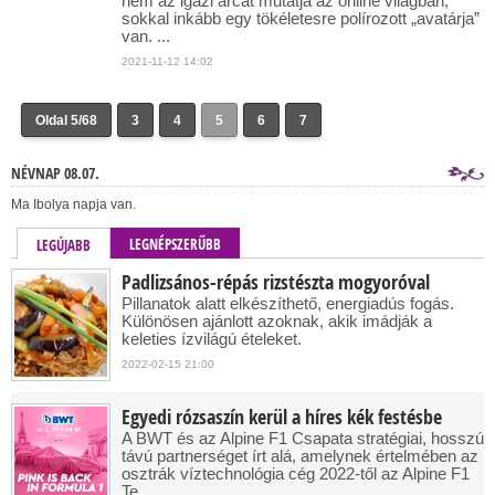
nem az igazi arcát mutatja az online világban,
sokkal inkább egy tökéletesre polírozott „avatárja”
van. ...
2021-11-12 14:02
Oldal 5/68
3
4
5
6
7
NÉVNAP 08.07.
Ma Ibolya napja van.
LEGNÉPSZERŰBB
LEGÚJABB
Padlizsános-répás rizstészta mogyoróval
Pillanatok alatt elkészíthető, energiadús fogás.
Különösen ajánlott azoknak, akik imádják a
keleties ízvilágú ételeket.
2022-02-15 21:00
Egyedi rózsaszín kerül a híres kék festésbe
A BWT és az Alpine F1 Csapata stratégiai, hosszú
távú partnerséget írt alá, amelynek értelmében az
osztrák víztechnológia cég 2022-től az Alpine F1
Te...