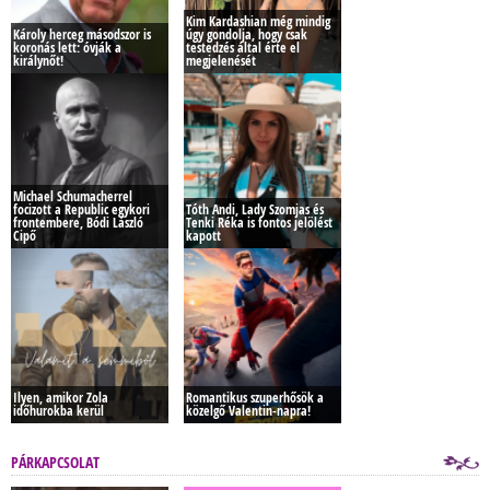
Kim Kardashian még mindig
Károly herceg másodszor is
úgy gondolja, hogy csak
koronás lett: óvják a
testedzés által érte el
királynőt!
megjelenését
Michael Schumacherrel
focizott a Republic egykori
Tóth Andi, Lady Szomjas és
frontembere, Bódi László
Tenki Réka is fontos jelölést
Cipő
kapott
Ilyen, amikor Zola
Romantikus szuperhősök a
időhurokba kerül
közelgő Valentin-napra!
PÁRKAPCSOLAT