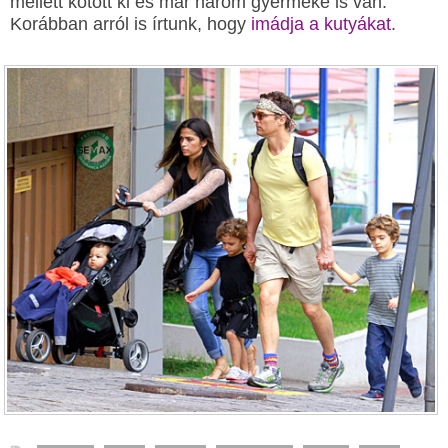
mellett kötött ki és már három gyermeke is van.
Korábban arról is írtunk, hogy
imádja a kutyákat
.