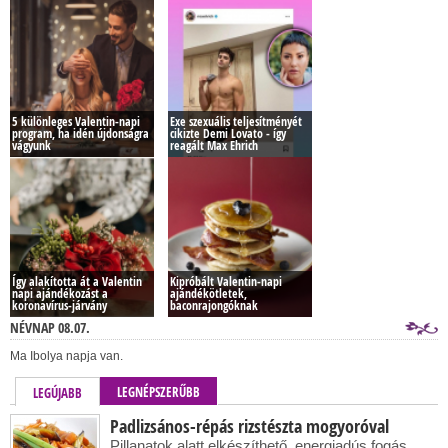
5 különleges Valentin-napi
Exe szexuális teljesítményét
program, ha idén újdonságra
cikizte Demi Lovato - így
vágyunk
reagált Max Ehrich
Így alakította át a Valentin
Kipróbált Valentin-napi
napi ajándékozást a
ajándékötletek,
koronavírus-járvány
baconrajongóknak
NÉVNAP 08.07.
Ma Ibolya napja van.
LEGNÉPSZERŰBB
LEGÚJABB
Padlizsános-répás rizstészta mogyoróval
Pillanatok alatt elkészíthető, energiadús fogás.