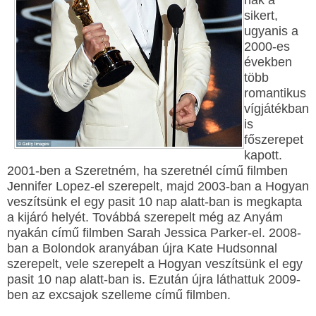
nak a
sikert,
ugyanis a
2000-es
években
több
romantikus
vígjátékban
is
főszerepet
kapott.
2001-ben a Szeretném, ha szeretnél című filmben
Jennifer Lopez-el szerepelt, majd 2003-ban a Hogyan
veszítsünk el egy pasit 10 nap alatt-ban is megkapta
a kijáró helyét. Továbbá szerepelt még az Anyám
nyakán című filmben Sarah Jessica Parker-el. 2008-
ban a Bolondok aranyában újra Kate Hudsonnal
szerepelt, vele szerepelt a Hogyan veszítsünk el egy
pasit 10 nap alatt-ban is. Ezután újra láthattuk 2009-
ben az excsajok szelleme című filmben.