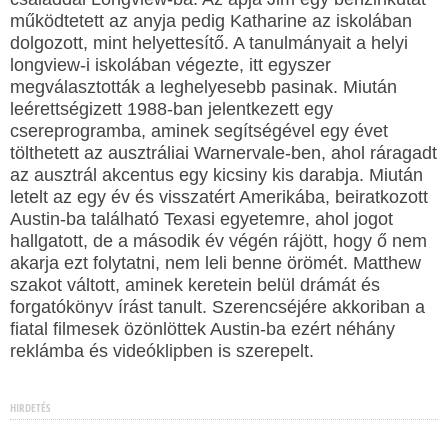
működtetett az anyja pedig Katharine az iskolában
dolgozott, mint helyettesítő. A tanulmányait a helyi
longview-i iskolában végezte, itt egyszer
megválasztották a leghelyesebb pasinak. Miután
leérettségizett 1988-ban jelentkezett egy
csereprogramba, aminek segítségével egy évet
tölthetett az ausztráliai Warnervale-ben, ahol ráragadt
az ausztrál akcentus egy kicsiny kis darabja. Miután
letelt az egy év és visszatért Amerikába, beiratkozott
Austin-ba található Texasi egyetemre, ahol jogot
hallgatott, de a második év végén rájött, hogy ő nem
akarja ezt folytatni, nem leli benne örömét. Matthew
szakot váltott, aminek keretein belül drámát és
forgatókönyv írást tanult. Szerencséjére akkoriban a
fiatal filmesek özönlöttek Austin-ba ezért néhány
reklámba és videóklipben is szerepelt.
HIRDETÉS