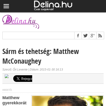
Sárm és tehetség: Matthew
McConaughey
Szerző: Őri Levente | Dátum: 2015-01-30 16:13
HIRDETÉS
Matthew
gyerekkorát