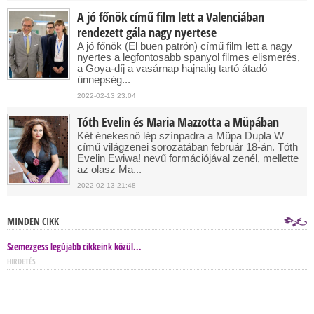
A jó főnök című film lett a Valenciában
rendezett gála nagy nyertese
A jó főnök (El buen patrón) című film lett a nagy
nyertes a legfontosabb spanyol filmes elismerés,
a Goya-díj a vasárnap hajnalig tartó átadó
ünnepség...
2022-02-13 23:04
Tóth Evelin és Maria Mazzotta a Müpában
Két énekesnő lép színpadra a Müpa Dupla W
című világzenei sorozatában február 18-án. Tóth
Evelin Ewiwa! nevű formációjával zenél, mellette
az olasz Ma...
2022-02-13 21:48
MINDEN CIKK
Szemezgess legújabb cikkeink közül...
HIRDETÉS