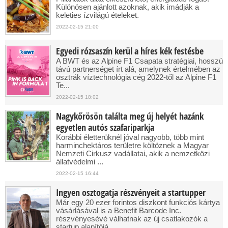
Különösen ajánlott azoknak, akik imádják a
keleties ízvilágú ételeket.
2022-02-15 21:00
Egyedi rózsaszín kerül a híres kék festésbe
A BWT és az Alpine F1 Csapata stratégiai, hosszú
távú partnerséget írt alá, amelynek értelmében az
osztrák víztechnológia cég 2022-től az Alpine F1
Te...
2022-02-15 18:02
Nagykőrösön találta meg új helyét hazánk
egyetlen autós szafariparkja
Korábbi életterüknél jóval nagyobb, több mint
harminchektáros területre költöznek a Magyar
Nemzeti Cirkusz vadállatai, akik a nemzetközi
állatvédelmi ...
2022-02-15 16:44
Ingyen osztogatja részvényeit a startupper
Már egy 20 ezer forintos diszkont funkciós kártya
vásárlásával is a Benefit Barcode Inc.
részvényesévé válhatnak az új csatlakozók a
startup alapítójá...