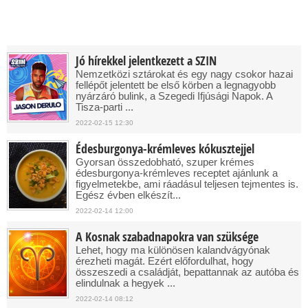
Jó hírekkel jelentkezett a SZIN
Nemzetközi sztárokat és egy nagy csokor hazai
fellépőt jelentett be első körben a legnagyobb
nyárzáró bulink, a Szegedi Ifjúsági Napok. A
Tisza-parti ...
2022-02-15 12:30
Édesburgonya-krémleves kókusztejjel
Gyorsan összedobható, szuper krémes
édesburgonya-krémleves receptet ajánlunk a
figyelmetekbe, ami ráadásul teljesen tejmentes is.
Egész évben elkészít...
2022-02-14 12:00
A Kosnak szabadnapokra van szüksége
Lehet, hogy ma különösen kalandvágyónak
érezheti magát. Ezért előfordulhat, hogy
összeszedi a családját, bepattannak az autóba és
elindulnak a hegyek ...
2022-02-14 08:12