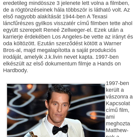
eredetileg mindössze 3 jelenete lett volna a filmben,
de a rögtönzéseinek hála többször is látható volt. Az
első nagyobb alakítását 1944-ben A Texasi
láncfűrészes gyilkos visszatér című filmben tette ahol
együtt szerepelt Reneé Zellweger-el. Ezek után a
karrierje érdekében Los Angeles-be vette az irányt és
oda költözött. Ezután szerződést kötött a Warner
Bros-al, majd megalapította a saját produkciós
irodáját, amelyik J.k.livin nevet kapta. 1997-ben
elkészült az első dokumentum filmje a Hands on
Hardbody.
1997-ben
került a
vászonra a
Kapcsolat
című film,
ami
meghozta
Matthew-