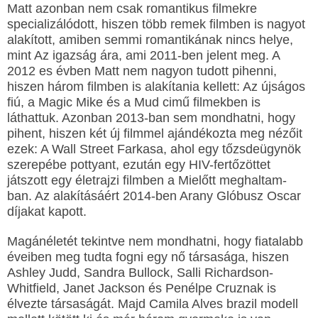
Matt azonban nem csak romantikus filmekre
specializálódott, hiszen több remek filmben is nagyot
alakított, amiben semmi romantikának nincs helye,
mint Az igazság ára, ami 2011-ben jelent meg. A
2012 es évben Matt nem nagyon tudott pihenni,
hiszen három filmben is alakítania kellett: Az újságos
fiú, a Magic Mike és a Mud cimű filmekben is
láthattuk. Azonban 2013-ban sem mondhatni, hogy
pihent, hiszen két új filmmel ajándékozta meg nézőit
ezek: A Wall Street Farkasa, ahol egy tőzsdeügynök
szerepébe pottyant, ezután egy HIV-fertőzöttet
játszott egy életrajzi filmben a Mielőtt meghaltam-
ban. Az alakításáért 2014-ben Arany Glóbusz Oscar
díjakat kapott.
Magánéletét tekintve nem mondhatni, hogy fiatalabb
éveiben meg tudta fogni egy nő társasága, hiszen
Ashley Judd, Sandra Bullock, Salli Richardson-
Whitfield, Janet Jackson és Penélpe Cruznak is
élvezte társaságát. Majd Camila Alves brazil modell