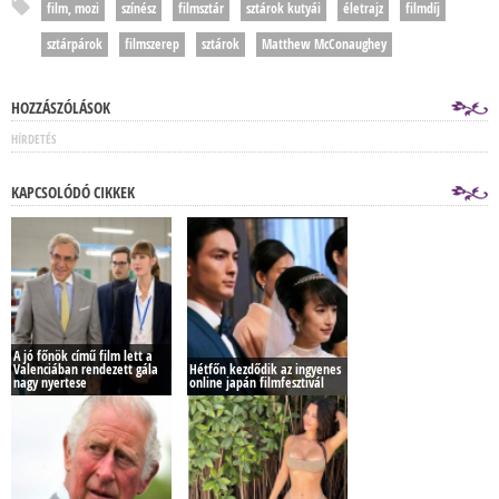
film, mozi
színész
filmsztár
sztárok kutyái
életrajz
filmdíj
sztárpárok
filmszerep
sztárok
Matthew McConaughey
HOZZÁSZÓLÁSOK
HÍRDETÉS
KAPCSOLÓDÓ CIKKEK
A jó főnök című film lett a
Valenciában rendezett gála
Hétfőn kezdődik az ingyenes
nagy nyertese
online japán filmfesztivál