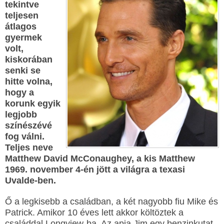
tekintve
teljesen
átlagos
gyermek
volt,
kiskorában
senki se
hitte volna,
hogy a
korunk egyik
legjobb
színészévé
fog válni.
Teljes neve
Matthew David McConaughey, a kis Matthew
1969. november 4-én jött a világra a texasi
Uvalde-ben.
Ő a legkisebb a családban, a két nagyobb fiu Mike és
Patrick. Amikor 10 éves lett akkor költöztek a
családdal Longview-ba. Az apja Jim egy benzinkutat