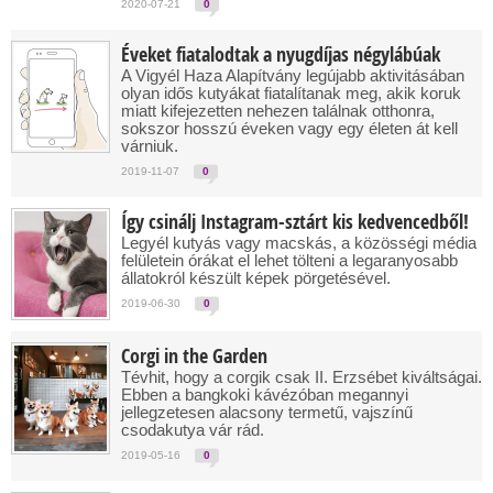
2020-07-21
0
Éveket fiatalodtak a nyugdíjas négylábúak
A Vigyél Haza Alapítvány legújabb aktivitásában
olyan idős kutyákat fiatalítanak meg, akik koruk
miatt kifejezetten nehezen találnak otthonra,
sokszor hosszú éveken vagy egy életen át kell
várniuk.
2019-11-07
0
Így csinálj Instagram-sztárt kis kedvencedből!
Legyél kutyás vagy macskás, a közösségi média
felületein órákat el lehet tölteni a legaranyosabb
állatokról készült képek pörgetésével.
2019-06-30
0
Corgi in the Garden
Tévhit, hogy a corgik csak II. Erzsébet kiváltságai.
Ebben a bangkoki kávézóban megannyi
jellegzetesen alacsony termetű, vajszínű
csodakutya vár rád.
2019-05-16
0