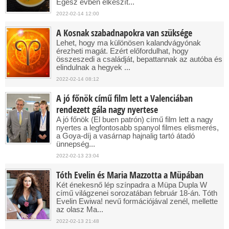
Egész évben elkészít...
2022-02-14 12:00
A Kosnak szabadnapokra van szüksége
Lehet, hogy ma különösen kalandvágyónak
érezheti magát. Ezért előfordulhat, hogy
összeszedi a családját, bepattannak az autóba és
elindulnak a hegyek ...
2022-02-14 08:12
A jó főnök című film lett a Valenciában
rendezett gála nagy nyertese
A jó főnök (El buen patrón) című film lett a nagy
nyertes a legfontosabb spanyol filmes elismerés,
a Goya-díj a vasárnap hajnalig tartó átadó
ünnepség...
2022-02-13 23:04
Tóth Evelin és Maria Mazzotta a Müpában
Két énekesnő lép színpadra a Müpa Dupla W
című világzenei sorozatában február 18-án. Tóth
Evelin Ewiwa! nevű formációjával zenél, mellette
az olasz Ma...
2022-02-13 21:48