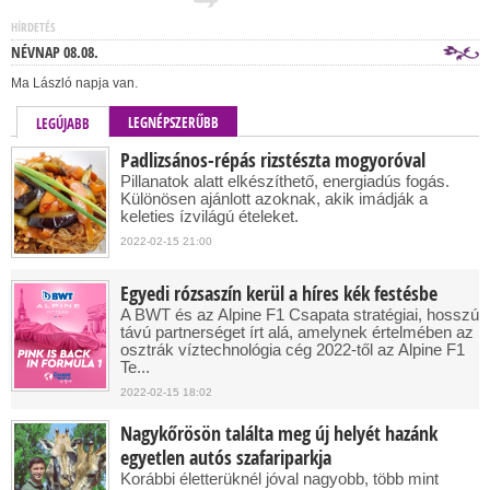
HÍRDETÉS
NÉVNAP 08.08.
Ma László napja van.
LEGNÉPSZERŰBB
LEGÚJABB
Padlizsános-répás rizstészta mogyoróval
Pillanatok alatt elkészíthető, energiadús fogás.
Különösen ajánlott azoknak, akik imádják a
keleties ízvilágú ételeket.
2022-02-15 21:00
Egyedi rózsaszín kerül a híres kék festésbe
A BWT és az Alpine F1 Csapata stratégiai, hosszú
távú partnerséget írt alá, amelynek értelmében az
osztrák víztechnológia cég 2022-től az Alpine F1
Te...
2022-02-15 18:02
Nagykőrösön találta meg új helyét hazánk
egyetlen autós szafariparkja
Korábbi életterüknél jóval nagyobb, több mint