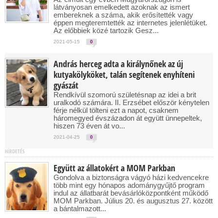
látványosan emelkedett azoknak az ismert
embereknek a száma, akik erősítették vagy
éppen megteremtették az internetes jelenlétüket.
Az előbbiek közé tartozik Gesz...
2021-05-15
0
András herceg adta a királynőnek az új
kutyakölyköket, talán segítenek enyhíteni
gyászát
Rendkívül szomorú születésnap az idei a brit
uralkodó számára. II. Erzsébet először kénytelen
férje nélkül tölteni ezt a napot, csaknem
háromegyed évszázadon át együtt ünnepeltek,
hiszen 73 éven át vo...
2021-04-25
0
HÍRDETÉS
Együtt az állatokért a MOM Parkban
Gondolva a biztonságra vágyó házi kedvencekre
több mint egy hónapos adománygyűjtő program
indul az állatbarát bevásárlóközpontként működő
MOM Parkban. Július 20. és augusztus 27. között
a bántalmazott...