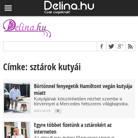
Címke: sztárok kutyái
Börtönnel fenyegetik Hamiltont vegán kutyája
miatt
Kutyájának köszönhetően nézhet szembe a
törvénnyel a Mercedes hétszeres világbajnoka.
2021-10-25
0
Egyre többet fizetünk a sztárokért az
interneten
Az elmúlt egy évben Magyarországon is