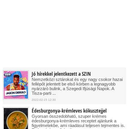
Jó hírekkel jelentkezett a SZIN
Nemzetközi sztárokat és egy nagy csokor hazai
fellépőt jelentett be első körben a legnagyobb
nyárzáró bulink, a Szegedi Ifjúsági Napok. A
Tisza-parti ...
2022-02-15 12:30
Édesburgonya-krémleves kókusztejjel
Gyorsan összedobható, szuper krémes
édesburgonya-krémleves receptet ajánlunk a
figyelmetekbe, ami ráadásul teljesen tejmentes is.