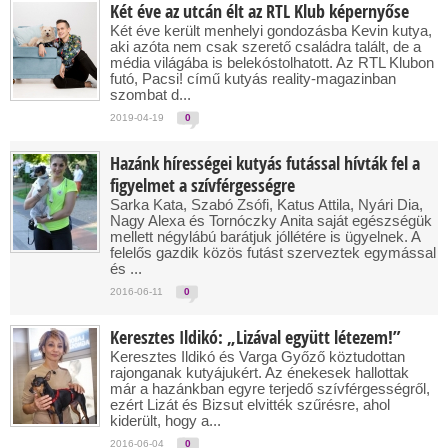
Két éve az utcán élt az RTL Klub képernyőse
Két éve került menhelyi gondozásba Kevin kutya,
aki azóta nem csak szerető családra talált, de a
média világába is belekóstolhatott. Az RTL Klubon
futó, Pacsi! című kutyás reality-magazinban
szombat d...
2019-04-19
0
Hazánk hírességei kutyás futással hívták fel a
figyelmet a szívférgességre
Sarka Kata, Szabó Zsófi, Katus Attila, Nyári Dia,
Nagy Alexa és Tornóczky Anita saját egészségük
mellett négylábú barátjuk jóllétére is ügyelnek. A
felelős gazdik közös futást szerveztek egymással
és ...
2016-06-11
0
Keresztes Ildikó: „Lizával együtt létezem!”
Keresztes Ildikó és Varga Győző köztudottan
rajonganak kutyájukért. Az énekesek hallottak
már a hazánkban egyre terjedő szívférgességről,
ezért Lizát és Bizsut elvitték szűrésre, ahol
kiderült, hogy a...
2016-06-04
0