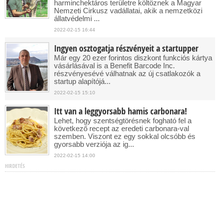
harminchektáros területre költöznek a Magyar
Nemzeti Cirkusz vadállatai, akik a nemzetközi
állatvédelmi ...
2022-02-15 16:44
Ingyen osztogatja részvényeit a startupper
Már egy 20 ezer forintos diszkont funkciós kártya
vásárlásával is a Benefit Barcode Inc.
részvényesévé válhatnak az új csatlakozók a
startup alapítójá...
2022-02-15 15:10
Itt van a leggyorsabb hamis carbonara!
Lehet, hogy szentségtörésnek fogható fel a
következő recept az eredeti carbonara-val
szemben. Viszont ez egy sokkal olcsóbb és
gyorsabb verziója az ig...
2022-02-15 14:00
HIRDETÉS