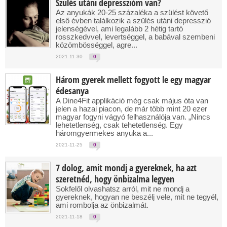
Szülés utáni depresszióm van?
Az anyukák 20-25 százaléka a szülést követő
első évben találkozik a szülés utáni depresszió
jelenségével, ami legalább 2 hétig tartó
rosszkedvvel, levertséggel, a babával szembeni
közömbösséggel, agre...
2021-11-30
0
Három gyerek mellett fogyott le egy magyar
édesanya
A Dine4Fit applikáció még csak május óta van
jelen a hazai piacon, de már több mint 20 ezer
magyar fogyni vágyó felhasználója van. „Nincs
lehetetlenség, csak tehetetlenség. Egy
háromgyermekes anyuka a...
2021-11-25
0
7 dolog, amit mondj a gyereknek, ha azt
szeretnéd, hogy önbizalma legyen
Sokfelől olvashatsz arról, mit ne mondj a
gyereknek, hogyan ne beszélj vele, mit ne tegyél,
ami rombolja az önbizalmát.
2021-11-18
0