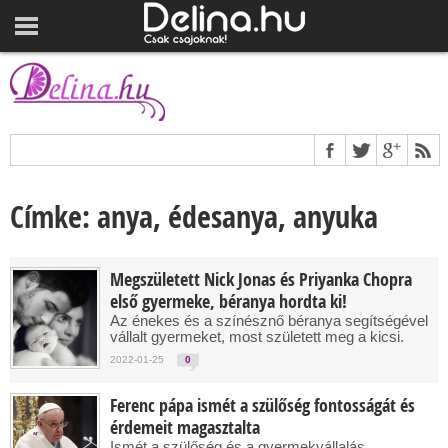
Címke: anya, édesanya, anyuka
Megszületett Nick Jonas és Priyanka Chopra
első gyermeke, béranya hordta ki!
Az énekes és a színésznő béranya segítségével
vállalt gyermeket, most született meg a kicsi.
2022-01-25
0
Ferenc pápa ismét a szülőség fontosságát és
érdemeit magasztalta
Ismét a szülőség és a gyermekvállalás