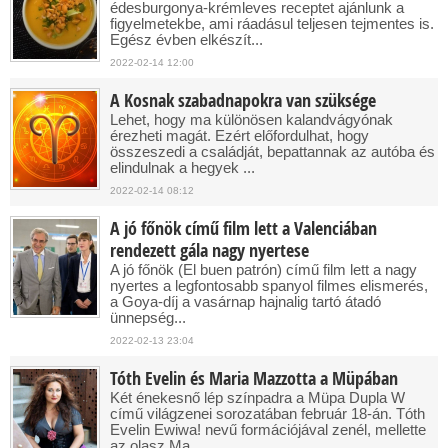
édesburgonya-krémleves receptet ajánlunk a
figyelmetekbe, ami ráadásul teljesen tejmentes is.
Egész évben elkészít...
2022-02-14 12:00
A Kosnak szabadnapokra van szüksége
Lehet, hogy ma különösen kalandvágyónak
érezheti magát. Ezért előfordulhat, hogy
összeszedi a családját, bepattannak az autóba és
elindulnak a hegyek ...
2022-02-14 08:12
A jó főnök című film lett a Valenciában
rendezett gála nagy nyertese
A jó főnök (El buen patrón) című film lett a nagy
nyertes a legfontosabb spanyol filmes elismerés,
a Goya-díj a vasárnap hajnalig tartó átadó
ünnepség...
2022-02-13 23:04
Tóth Evelin és Maria Mazzotta a Müpában
Két énekesnő lép színpadra a Müpa Dupla W
című világzenei sorozatában február 18-án. Tóth
Evelin Ewiwa! nevű formációjával zenél, mellette
az olasz Ma...