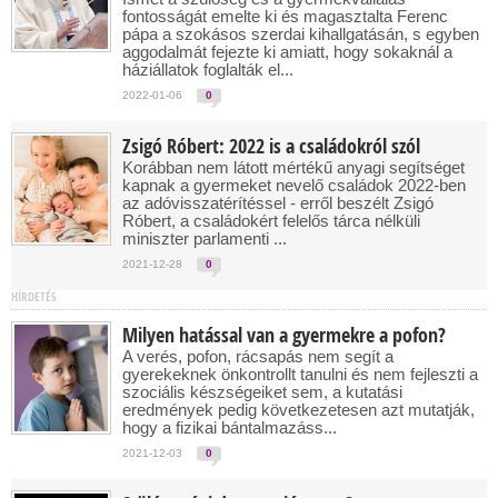
fontosságát emelte ki és magasztalta Ferenc
pápa a szokásos szerdai kihallgatásán, s egyben
aggodalmát fejezte ki amiatt, hogy sokaknál a
háziállatok foglalták el...
2022-01-06
0
Zsigó Róbert: 2022 is a családokról szól
Korábban nem látott mértékű anyagi segítséget
kapnak a gyermeket nevelő családok 2022-ben
az adóvisszatérítéssel - erről beszélt Zsigó
Róbert, a családokért felelős tárca nélküli
miniszter parlamenti ...
2021-12-28
0
HÍRDETÉS
Milyen hatással van a gyermekre a pofon?
A verés, pofon, rácsapás nem segít a
gyerekeknek önkontrollt tanulni és nem fejleszti a
szociális készségeiket sem, a kutatási
eredmények pedig következetesen azt mutatják,
hogy a fizikai bántalmazáss...
2021-12-03
0