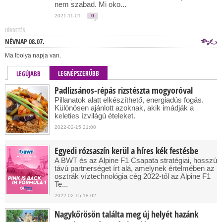
nem szabad. Mi oko...
2021-11-01
0
HÍRDETÉS
NÉVNAP 08.07.
Ma Ibolya napja van.
LEGNÉPSZERŰBB
LEGÚJABB
Padlizsános-répás rizstészta mogyoróval
Pillanatok alatt elkészíthető, energiadús fogás.
Különösen ajánlott azoknak, akik imádják a
keleties ízvilágú ételeket.
2022-02-15 21:00
Egyedi rózsaszín kerül a híres kék festésbe
A BWT és az Alpine F1 Csapata stratégiai, hosszú
távú partnerséget írt alá, amelynek értelmében az
osztrák víztechnológia cég 2022-től az Alpine F1
Te...
2022-02-15 18:02
Nagykőrösön találta meg új helyét hazánk