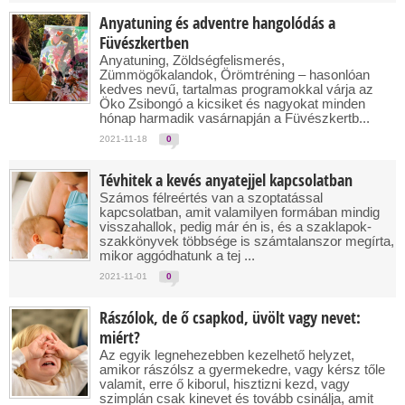
Anyatuning és adventre hangolódás a
Füvészkertben
Anyatuning, Zöldségfelismerés,
Zümmögőkalandok, Örömtréning – hasonlóan
kedves nevű, tartalmas programokkal várja az
Öko Zsibongó a kicsiket és nagyokat minden
hónap harmadik vasárnapján a Füvészkertb...
2021-11-18
0
Tévhitek a kevés anyatejjel kapcsolatban
Számos félreértés van a szoptatással
kapcsolatban, amit valamilyen formában mindig
visszahallok, pedig már én is, és a szaklapok-
szakkönyvek többsége is számtalanszor megírta,
mikor aggódhatunk a tej ...
2021-11-01
0
Rászólok, de ő csapkod, üvölt vagy nevet:
miért?
Az egyik legnehezebben kezelhető helyzet,
amikor rászólsz a gyermekedre, vagy kérsz tőle
valamit, erre ő kiborul, hisztizni kezd, vagy
szimplán csak kinevet és tovább csinálja, amit