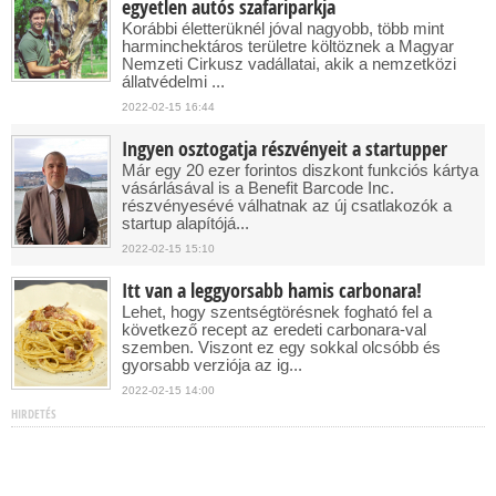
egyetlen autós szafariparkja
Korábbi életterüknél jóval nagyobb, több mint
harminchektáros területre költöznek a Magyar
Nemzeti Cirkusz vadállatai, akik a nemzetközi
állatvédelmi ...
2022-02-15 16:44
Ingyen osztogatja részvényeit a startupper
Már egy 20 ezer forintos diszkont funkciós kártya
vásárlásával is a Benefit Barcode Inc.
részvényesévé válhatnak az új csatlakozók a
startup alapítójá...
2022-02-15 15:10
Itt van a leggyorsabb hamis carbonara!
Lehet, hogy szentségtörésnek fogható fel a
következő recept az eredeti carbonara-val
szemben. Viszont ez egy sokkal olcsóbb és
gyorsabb verziója az ig...
2022-02-15 14:00
HIRDETÉS