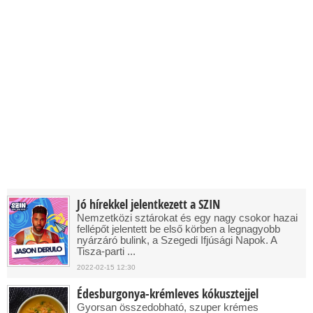
Jó hírekkel jelentkezett a SZIN
Nemzetközi sztárokat és egy nagy csokor hazai
fellépőt jelentett be első körben a legnagyobb
nyárzáró bulink, a Szegedi Ifjúsági Napok. A
Tisza-parti ...
2022-02-15 12:30
Édesburgonya-krémleves kókusztejjel
Gyorsan összedobható, szuper krémes