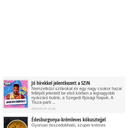
Jó hírekkel jelentkezett a SZIN
Nemzetközi sztárokat és egy nagy csokor hazai
fellépőt jelentett be első körben a legnagyobb
nyárzáró bulink, a Szegedi Ifjúsági Napok. A
Tisza-parti ...
2022-02-15 12:30
Édesburgonya-krémleves kókusztejjel
Gyorsan összedobható, szuper krémes