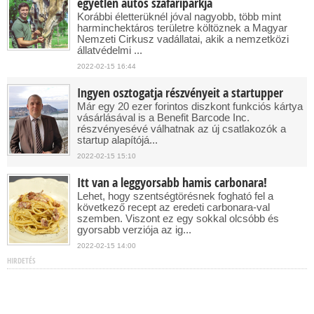
egyetlen autós szafariparkja
Korábbi életterüknél jóval nagyobb, több mint
harminchektáros területre költöznek a Magyar
Nemzeti Cirkusz vadállatai, akik a nemzetközi
állatvédelmi ...
2022-02-15 16:44
Ingyen osztogatja részvényeit a startupper
Már egy 20 ezer forintos diszkont funkciós kártya
vásárlásával is a Benefit Barcode Inc.
részvényesévé válhatnak az új csatlakozók a
startup alapítójá...
2022-02-15 15:10
Itt van a leggyorsabb hamis carbonara!
Lehet, hogy szentségtörésnek fogható fel a
következő recept az eredeti carbonara-val
szemben. Viszont ez egy sokkal olcsóbb és
gyorsabb verziója az ig...
2022-02-15 14:00
HIRDETÉS