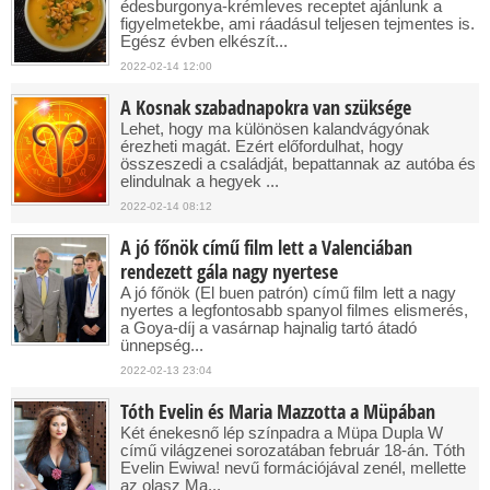
édesburgonya-krémleves receptet ajánlunk a
figyelmetekbe, ami ráadásul teljesen tejmentes is.
Egész évben elkészít...
2022-02-14 12:00
A Kosnak szabadnapokra van szüksége
Lehet, hogy ma különösen kalandvágyónak
érezheti magát. Ezért előfordulhat, hogy
összeszedi a családját, bepattannak az autóba és
elindulnak a hegyek ...
2022-02-14 08:12
A jó főnök című film lett a Valenciában
rendezett gála nagy nyertese
A jó főnök (El buen patrón) című film lett a nagy
nyertes a legfontosabb spanyol filmes elismerés,
a Goya-díj a vasárnap hajnalig tartó átadó
ünnepség...
2022-02-13 23:04
Tóth Evelin és Maria Mazzotta a Müpában
Két énekesnő lép színpadra a Müpa Dupla W
című világzenei sorozatában február 18-án. Tóth
Evelin Ewiwa! nevű formációjával zenél, mellette
az olasz Ma...