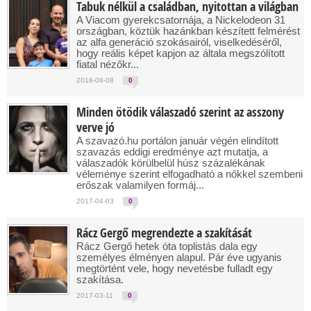
Tabuk nélkül a családban, nyitottan a világban
A Viacom gyerekcsatornája, a Nickelodeon 31
országban, köztük hazánkban készített felmérést
az alfa generáció szokásairól, viselkedéséről,
hogy reális képet kapjon az általa megszólított
fiatal nézőkr...
2018-08-08
0
Minden ötödik válaszadó szerint az asszony
verve jó
A szavazó.hu portálon január végén elindított
szavazás eddigi eredménye azt mutatja, a
válaszadók körülbelül húsz százalékának
véleménye szerint elfogadható a nőkkel szembeni
erőszak valamilyen formáj...
2017-04-03
0
Rácz Gergő megrendezte a szakítását
Rácz Gergő hetek óta toplistás dala egy
személyes élményen alapul. Pár éve ugyanis
megtörtént vele, hogy nevetésbe fulladt egy
szakítása.
2017-03-11
0