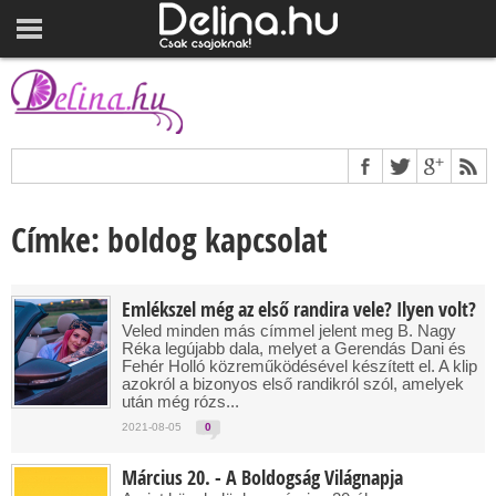
Címke: boldog kapcsolat
Emlékszel még az első randira vele? Ilyen volt?
Veled minden más címmel jelent meg B. Nagy
Réka legújabb dala, melyet a Gerendás Dani és
Fehér Holló közreműködésével készített el. A klip
azokról a bizonyos első randikról szól, amelyek
után még rózs...
2021-08-05
0
Március 20. - A Boldogság Világnapja