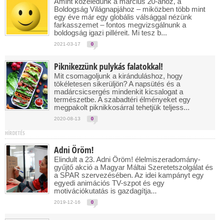
Amint közeledünk a március 20-ához, a
Boldogság Világnapjához – miközben több mint
egy éve már egy globális válsággal nézünk
farkasszemet – fontos megvizsgálnunk a
boldogság igazi pilléreit. Mi tesz b...
2021-03-17
0
Piknikezzünk pulykás falatokkal!
Mit csomagoljunk a kiránduláshoz, hogy
tökéletesen sikerüljön? A napsütés és a
madárcsicsergés mindenkit kicsalogat a
természetbe. A szabadtéri élményeket egy
megpakolt piknikkosárral tehetjük teljess...
2020-08-13
0
HÍRDETÉS
Adni Öröm!
Elindult a 23. Adni Öröm! élelmiszeradomány-
gyűjtő akció a Magyar Máltai Szeretetszolgálat és
a SPAR szervezésében. Az idei kampányt egy
egyedi animációs TV-szpot és egy
motivációkutatás is gazdagítja...
2019-12-16
0