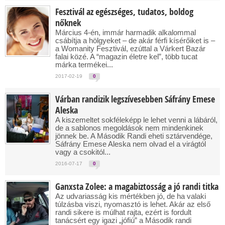
Fesztivál az egészséges, tudatos, boldog
nőknek
Március 4-én, immár harmadik alkalommal
csábítja a hölgyeket – de akár férfi kísérőiket is –
a Womanity Fesztivál, ezúttal a Várkert Bazár
falai közé. A “magazin életre kel”, több tucat
márka termékei...
2017-02-19
0
Várban randizik legszívesebben Sáfrány Emese
Aleska
A kiszemeltet sokféleképp le lehet venni a lábáról,
de a sablonos megoldások nem mindenkinek
jönnek be. A Második Randi eheti sztárvendége,
Sáfrány Emese Aleska nem olvad el a virágtól
vagy a csokitól...
2016-07-17
0
Ganxsta Zolee: a magabiztosság a jó randi titka
Az udvariasság kis mértékben jó, de ha valaki
túlzásba viszi, nyomasztó is lehet. Akár az első
randi sikere is múlhat rajta, ezért is fordult
tanácsért egy igazi „jófiú” a Második randi