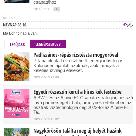
csapatához.
2016-07-11
0
HÍRDETÉS
NÉVNAP 08.10.
Ma Lőrinc napja van.
LEGNÉPSZERŰBB
LEGÚJABB
Padlizsános-répás rizstészta mogyoróval
Pillanatok alatt elkészíthető, energiadús fogás.
Különösen ajánlott azoknak, akik imádják a
keleties ízvilágú ételeket.
2022-02-15 21:00
Egyedi rózsaszín kerül a híres kék festésbe
A BWT és az Alpine F1 Csapata stratégiai, hosszú
távú partnerséget írt alá, amelynek értelmében az
osztrák víztechnológia cég 2022-től az Alpine F1
Te...
2022-02-15 18:02
Nagykőrösön találta meg új helyét hazánk