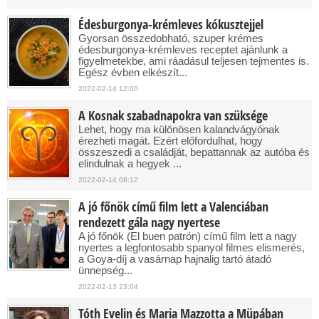
Édesburgonya-krémleves kókusztejjel
Gyorsan összedobható, szuper krémes
édesburgonya-krémleves receptet ajánlunk a
figyelmetekbe, ami ráadásul teljesen tejmentes is.
Egész évben elkészít...
2022-02-14 12:00
A Kosnak szabadnapokra van szüksége
Lehet, hogy ma különösen kalandvágyónak
érezheti magát. Ezért előfordulhat, hogy
összeszedi a családját, bepattannak az autóba és
elindulnak a hegyek ...
2022-02-14 08:12
A jó főnök című film lett a Valenciában
rendezett gála nagy nyertese
A jó főnök (El buen patrón) című film lett a nagy
nyertes a legfontosabb spanyol filmes elismerés,
a Goya-díj a vasárnap hajnalig tartó átadó
ünnepség...
2022-02-13 23:04
Tóth Evelin és Maria Mazzotta a Müpában