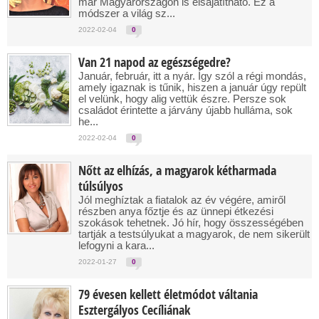
már Magyarországon is elsajátítható. Ez a
módszer a világ sz...
2022-02-04
0
Van 21 napod az egészségedre?
Január, február, itt a nyár. Így szól a régi mondás,
amely igaznak is tűnik, hiszen a január úgy repült
el velünk, hogy alig vettük észre. Persze sok
családot érintette a járvány újabb hulláma, sok
he...
2022-02-04
0
Nőtt az elhízás, a magyarok kétharmada
túlsúlyos
Jól meghíztak a fiatalok az év végére, amiről
részben anya főztje és az ünnepi étkezési
szokások tehetnek. Jó hír, hogy összességében
tartják a testsúlyukat a magyarok, de nem sikerült
lefogyni a kara...
2022-01-27
0
79 évesen kellett életmódot váltania
Esztergályos Cecíliának