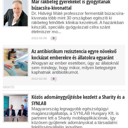
Már rákbeteg gyerekeket is gyógyítanak
búzacsíra-kivonattal
Dr. Hidvégi Máté professzor fermentált búzacsíra-
kivonata több mint 30 országban egészíti ki
rákbeteg felnőttek klinikai kezelését. A hazánkban
készülő, speciális gyógyászati célra szánt
élelmiszer mo...
2022-02-06
0
Az antibiotikum rezisztencia egyre növekvő
kockázat emberekre és állatokra egyaránt
Ahogyan az ember esetében, úgy az állatoknál
sem mindegy, hogy mikor, milyen betegségre
kaphatnak antibiotikumot.
2022-02-06
0
HÍRDETÉS
Közös adománygyűjtésbe kezdett a Sharity és a
SYNLAB
Magyarország legnagyobb egészségügyi
magánszolgáltatója, a SYNLAB Hungary Kft. is
partnere lett a Sharity mobilapplikációnak, így
közösen gyűjtenek adományokat a társadalmi
felelősségvállalás jegyében...