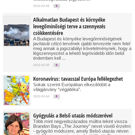
2022-02-06
0
Alkalmatlan Budapest és környéke
levegőminőségi terve a szennyezés
csökkentésére
A Budapest és környéke levegőminőségének
javítását célzó tervének újabb tervezete nem felel
meg annak a jogszabályi követelménynek, hogy a
légszennyezést a lehető legrövidebb időn belül
érdemben kell ...
2022-02-05
0
Koronavírus: tavasszal Európa fellélegezhet
Sokak szerint Európában elkezdődött a
világjárvány “végjátéka”.
2022-02-04
0
Gyógyulás a Belső utazás módszerével
Több mint negyedszázados múltra tekint vissza
Brandon Bays „The Journey” nevet viselő érzelmi
- gyógyító módszere, amely Belső utazás néven