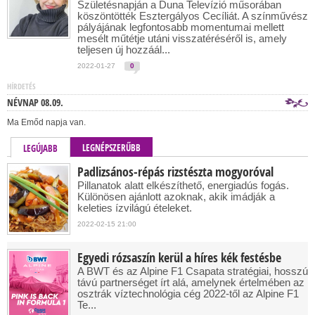
Születésnapján a Duna Televízió műsorában
köszöntötték Esztergályos Cecíliát. A színművész
pályájának legfontosabb momentumai mellett
mesélt műtétje utáni visszatéréséről is, amely
teljesen új hozzáál...
2022-01-27
0
HÍRDETÉS
NÉVNAP 08.09.
Ma Emőd napja van.
LEGNÉPSZERŰBB
LEGÚJABB
Padlizsános-répás rizstészta mogyoróval
Pillanatok alatt elkészíthető, energiadús fogás.
Különösen ajánlott azoknak, akik imádják a
keleties ízvilágú ételeket.
2022-02-15 21:00
Egyedi rózsaszín kerül a híres kék festésbe
A BWT és az Alpine F1 Csapata stratégiai, hosszú
távú partnerséget írt alá, amelynek értelmében az
osztrák víztechnológia cég 2022-től az Alpine F1
Te...