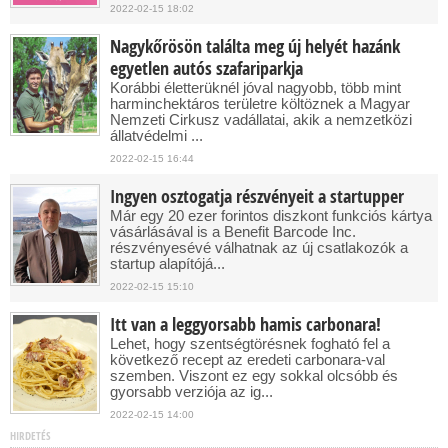
2022-02-15 18:02
Nagykőrösön találta meg új helyét hazánk
egyetlen autós szafariparkja
Korábbi életterüknél jóval nagyobb, több mint
harminchektáros területre költöznek a Magyar
Nemzeti Cirkusz vadállatai, akik a nemzetközi
állatvédelmi ...
2022-02-15 16:44
Ingyen osztogatja részvényeit a startupper
Már egy 20 ezer forintos diszkont funkciós kártya
vásárlásával is a Benefit Barcode Inc.
részvényesévé válhatnak az új csatlakozók a
startup alapítójá...
2022-02-15 15:10
Itt van a leggyorsabb hamis carbonara!
Lehet, hogy szentségtörésnek fogható fel a
következő recept az eredeti carbonara-val
szemben. Viszont ez egy sokkal olcsóbb és
gyorsabb verziója az ig...
2022-02-15 14:00
HIRDETÉS