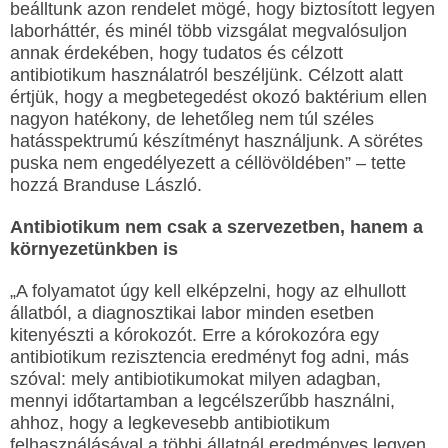
beálltunk azon rendelet mögé, hogy biztosított legyen
laborháttér, és minél több vizsgálat megvalósuljon
annak érdekében, hogy tudatos és célzott
antibiotikum használatról beszéljünk. Célzott alatt
értjük, hogy a megbetegedést okozó baktérium ellen
nagyon hatékony, de lehetőleg nem túl széles
hatásspektrumú készítményt használjunk. A sörétes
puska nem engedélyezett a céllövöldében” – tette
hozzá Branduse László.
Antibiotikum nem csak a szervezetben, hanem a
környezetünkben is
„A folyamatot úgy kell elképzelni, hogy az elhullott
állatból, a diagnosztikai labor minden esetben
kitenyészti a kórokozót. Erre a kórokozóra egy
antibiotikum rezisztencia eredményt fog adni, más
szóval: mely antibiotikumokat milyen adagban,
mennyi időtartamban a legcélszerűbb használni,
ahhoz, hogy a legkevesebb antibiotikum
felhasználásával a többi állatnál eredményes legyen