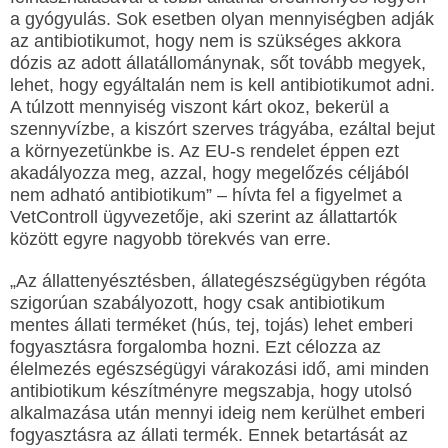
a gyógyulás. Sok esetben olyan mennyiségben adják
az antibiotikumot, hogy nem is szükséges akkora
dózis az adott állatállománynak, sőt tovább megyek,
lehet, hogy egyáltalán nem is kell antibiotikumot adni.
A túlzott mennyiség viszont kárt okoz, bekerül a
szennyvízbe, a kiszórt szerves trágyába, ezáltal bejut
a környezetünkbe is. Az EU-s rendelet éppen ezt
akadályozza meg, azzal, hogy megelőzés céljából
nem adható antibiotikum” – hívta fel a figyelmet a
VetControll ügyvezetője, aki szerint az állattartók
között egyre nagyobb törekvés van erre.
„Az állattenyésztésben, állategészségügyben régóta
szigorúan szabályozott, hogy csak antibiotikum
mentes állati terméket (hús, tej, tojás) lehet emberi
fogyasztásra forgalomba hozni. Ezt célozza az
élelmezés egészségügyi várakozási idő, ami minden
antibiotikum készítményre megszabja, hogy utolsó
alkalmazása után mennyi ideig nem kerülhet emberi
fogyasztásra az állati termék. Ennek betartását az