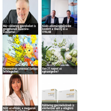
Már rákbeteg gyerekeket is
Közös adománygyűjtésbe
gyógyítanak búzacsíra-
kezdett a Sharity és a
kivonattal
SYNLAB
Koronavírus: tavasszal Európa
Van 21 napod az
fellélegezhet
egészségedre?
Rákbeteg gyermekeknek is
Nőtt az elhízás, a magyarok
elérhetővé vált a világhírű