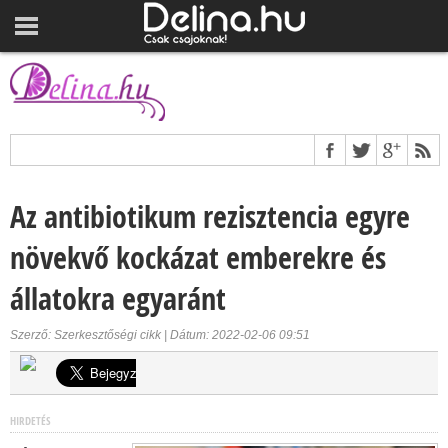
Az antibiotikum rezisztencia egyre
növekvő kockázat emberekre és
állatokra egyaránt
Szerző: Szerkesztőségi cikk | Dátum: 2022-02-06 09:51
HIRDETÉS