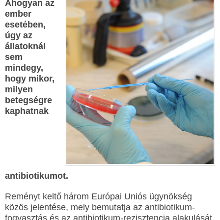
Ahogyan az
ember
esetében,
úgy az
állatoknál
sem
mindegy,
hogy mikor,
milyen
betegségre
kaphatnak
antibiotikumot.
Reményt keltő három Európai Uniós ügynökség
közös jelentése, mely bemutatja az antibiotikum-
fogyasztás és az antibiotikum-rezisztencia alakulását