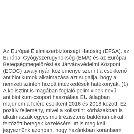
Az Európai Élelmiszerbiztonsági Hatóság (EFSA), az
Európai Gyógyszerügynökség (EMA) és az Európai
Betegségmegelőzési és Járványvédelmi Központ
(ECDC) tavaly nyári közleménye szerint a csökkenő
antibiotikumok alkalmazása azt sugallja, hogy a
nemzeti szinten hozott intézkedések hatékonyak. (1)
A kolisztint is magában foglaló polimixinek nevű
antibiotikum-csoport használata EU átlagban
majdnem a felére csökkent 2016 és 2018 között. Ez
pozitív fejlemény, mivel a kolisztint kórházakban is
alkalmazzák egyes multirezisztens baktériumokkal
fertőzött betegek kezelésére. Itt is meg kell
jegyeznünk azonban, hogy hazánkban korántsem