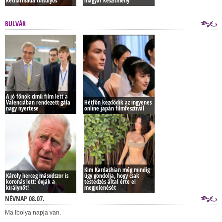
kétharmada túlsúlyos
magyar készítmény
BULVÁR
A jó főnök című film lett a
Valenciában rendezett gála
Hétfőn kezdődik az ingyenes
nagy nyertese
online japán filmfesztivál
Kim Kardashian még mindig
Károly herceg másodszor is
úgy gondolja, hogy csak
koronás lett: óvják a
testedzés által érte el
királynőt!
megjelenését
NÉVNAP 08.07.
Ma Ibolya napja van.