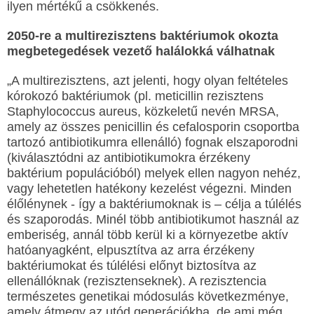
ilyen mértékű a csökkenés.
2050-re a multirezisztens baktériumok okozta
megbetegedések vezető halálokká válhatnak
„A multirezisztens, azt jelenti, hogy olyan feltételes
kórokozó baktériumok (pl. meticillin rezisztens
Staphylococcus aureus, közkeletű nevén MRSA,
amely az összes penicillin és cefalosporin csoportba
tartozó antibiotikumra ellenálló) fognak elszaporodni
(kiválasztódni az antibiotikumokra érzékeny
baktérium populációból) melyek ellen nagyon nehéz,
vagy lehetetlen hatékony kezelést végezni. Minden
élőlénynek - így a baktériumoknak is – célja a túlélés
és szaporodás. Minél több antibiotikumot használ az
emberiség, annál több kerül ki a környezetbe aktív
hatóanyagként, elpusztítva az arra érzékeny
baktériumokat és túlélési előnyt biztosítva az
ellenállóknak (rezisztenseknek). A rezisztencia
természetes genetikai módosulás következménye,
amely átmegy az utód generációkba, de ami még