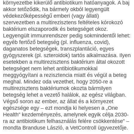
környezetbe kikerülő antibiotikum hatóanyagok. A baj
akkor tetőződik, ha bármely okból legyengült
védekezőképességű emberi (vagy állati)
szervezetben a multirezisztens feltételes kórokozó
baktérium elszaporodik és betegséget okoz.
Legyengült immunrendszer pedig sokmindentől lehet:
egyéb fertőző betegség (pl. influenza, covid),
daganatos betegségek, transzplantáció, egyes
gyógyszerek (pl. szteroidok) tartós alkalmazása. Ilyen
esetekben a multirezisztens baktérium által okozott
betegséget nem lehet antibiotikumokkal
meggyógyítani a rezisztencia miatt és végül a beteg
meghal. Mindez oda vezethet, hogy 2050-re a
multirezisztens baktériumok okozta bármilyen
betegség lehet a vezető halálok, az egész világban.
Végső soron az ember, az állat és a környezet
egészsége egy – ezt mondja ki helyesen a „One
Health” kezdeményezés, amelynek egyik célja 2030-
ra az antibiotikum felhasználás felére csökkentése” –
mondta Branduse László, a VetControll ügyvezetője.