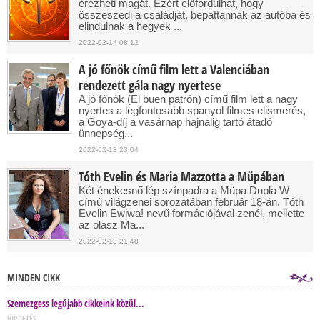
érezheti magát. Ezért előfordulhat, hogy
összeszedi a családját, bepattannak az autóba és
elindulnak a hegyek ...
2022-02-14 08:12
A jó főnök című film lett a Valenciában
rendezett gála nagy nyertese
A jó főnök (El buen patrón) című film lett a nagy
nyertes a legfontosabb spanyol filmes elismerés,
a Goya-díj a vasárnap hajnalig tartó átadó
ünnepség...
2022-02-13 23:04
Tóth Evelin és Maria Mazzotta a Müpában
Két énekesnő lép színpadra a Müpa Dupla W
című világzenei sorozatában február 18-án. Tóth
Evelin Ewiwa! nevű formációjával zenél, mellette
az olasz Ma...
2022-02-13 21:48
MINDEN CIKK
Szemezgess legújabb cikkeink közül...
HIRDETÉS