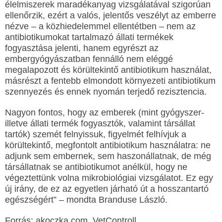
élelmiszerek maradékanyag vizsgálatával szigorúan
ellenőrzik, ezért a valós, jelentős veszélyt az emberre
nézve – a közhiedelemmel ellentétben – nem az
antibiotikumokat tartalmazó állati termékek
fogyasztása jelenti, hanem egyrészt az
embergyógyászatban fennálló nem eléggé
megalapozott és körültekintő antibiotikum használat,
másrészt a fentebb elmondott környezeti antibiotikum
szennyezés és ennek nyomán terjedő rezisztencia.
Nagyon fontos, hogy az emberek (mint gyógyszer-
illetve állati termék fogyasztók, valamint társállat
tartók) szemét felnyissuk, figyelmét felhívjuk a
körültekintő, megfontolt antibiotikum használatra: ne
adjunk sem embernek, sem haszonállatnak, de még
társállatnak se antibiotikumot anélkül, hogy ne
végeztettünk volna mikrobiológiai vizsgálatot. Ez egy
új irány, de ez az egyetlen járható út a hosszantartó
egészségért” – mondta Branduse László.
Forrás: akoczka.com, VetControll