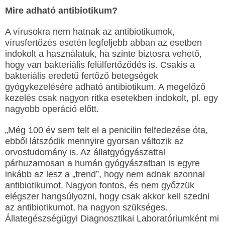
Mire adható antibiotikum?
A vírusokra nem hatnak az antibiotikumok,
vírusfertőzés esetén legfeljebb abban az esetben
indokolt a használatuk, ha szinte biztosra vehető,
hogy van bakteriális felülfertőződés is. Csakis a
bakteriális eredetű fertőző betegségek
gyógykezelésére adható antibiotikum. A megelőző
kezelés csak nagyon ritka esetekben indokolt, pl. egy
nagyobb operáció előtt.
„Még 100 év sem telt el a penicilin felfedezése óta,
ebből látszódik mennyire gyorsan változik az
orvostudomány is. Az állatgyógyászattal
párhuzamosan a humán gyógyászatban is egyre
inkább az lesz a „trend”, hogy nem adnak azonnal
antibiotikumot. Nagyon fontos, és nem győzzük
elégszer hangsúlyozni, hogy csak akkor kell szedni
az antibiotikumot, ha nagyon szükséges.
Állategészségügyi Diagnosztikai Laboratóriumként mi