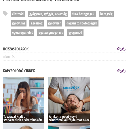
életmód
gyógyszer, gyógyír, orvosság
fura betegségek
betegség
gyógyulás
egészség
gyógyszer
daganatos betegségek
egészséges élet
egészségmegőrzés
gyógymód
HOZZÁSZÓLÁSOK
HÍRDETÉS
KAPCSOLÓDÓ CIKKEK
Tavasszal kiált a
Amikor a poszt-covid
szervezetünk a vitaminokért
szindróma vállfájdalmat okoz