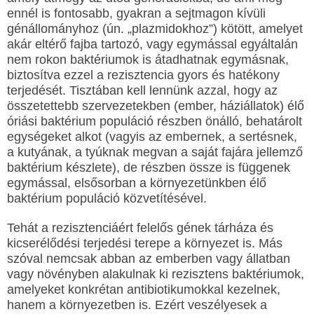
ennél is fontosabb, gyakran a sejtmagon kívüli
génállományhoz (ún. „plazmidokhoz”) kötött, amelyet
akár eltérő fajba tartozó, vagy egymással egyáltalán
nem rokon baktériumok is átadhatnak egymásnak,
biztosítva ezzel a rezisztencia gyors és hatékony
terjedését. Tisztában kell lennünk azzal, hogy az
összetettebb szervezetekben (ember, háziállatok) élő
óriási baktérium populáció részben önálló, behatárolt
egységeket alkot (vagyis az embernek, a sertésnek,
a kutyának, a tyúknak megvan a saját fajára jellemző
baktérium készlete), de részben össze is függenek
egymással, elsősorban a környezetünkben élő
baktérium populáció közvetítésével.
Tehát a rezisztenciáért felelős gének tárháza és
kicserélődési terjedési terepe a környezet is. Más
szóval nemcsak abban az emberben vagy állatban
vagy növényben alakulnak ki rezisztens baktériumok,
amelyeket konkrétan antibiotikumokkal kezelnek,
hanem a környezetben is. Ezért veszélyesek a