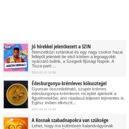
Jó hírekkel jelentkezett a SZIN
Nemzetközi sztárokat és egy nagy csokor hazai
fellépőt jelentett be első körben a legnagyobb
nyárzáró bulink, a Szegedi Ifjúsági Napok. A
Tisza-parti ...
2022-02-15 12:30
Édesburgonya-krémleves kókusztejjel
Gyorsan összedobható, szuper krémes
édesburgonya-krémleves receptet ajánlunk a
figyelmetekbe, ami ráadásul teljesen tejmentes is.
Egész évben elkészít...
2022-02-14 12:00
A Kosnak szabadnapokra van szüksége
Lehet, hogy ma különösen kalandvágyónak