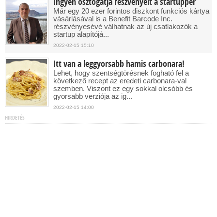
Ingyen osztogatja részvényeit a startupper
Már egy 20 ezer forintos diszkont funkciós kártya
vásárlásával is a Benefit Barcode Inc.
részvényesévé válhatnak az új csatlakozók a
startup alapítójá...
2022-02-15 15:10
Itt van a leggyorsabb hamis carbonara!
Lehet, hogy szentségtörésnek fogható fel a
következő recept az eredeti carbonara-val
szemben. Viszont ez egy sokkal olcsóbb és
gyorsabb verziója az ig...
2022-02-15 14:00
HIRDETÉS