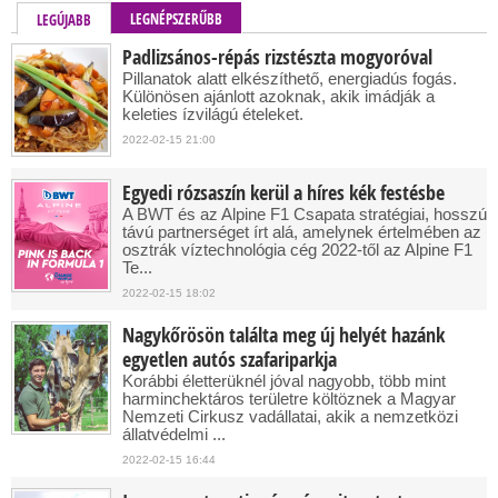
LEGNÉPSZERŰBB
LEGÚJABB
Padlizsános-répás rizstészta mogyoróval
Pillanatok alatt elkészíthető, energiadús fogás.
Különösen ajánlott azoknak, akik imádják a
keleties ízvilágú ételeket.
2022-02-15 21:00
Egyedi rózsaszín kerül a híres kék festésbe
A BWT és az Alpine F1 Csapata stratégiai, hosszú
távú partnerséget írt alá, amelynek értelmében az
osztrák víztechnológia cég 2022-től az Alpine F1
Te...
2022-02-15 18:02
Nagykőrösön találta meg új helyét hazánk
egyetlen autós szafariparkja
Korábbi életterüknél jóval nagyobb, több mint
harminchektáros területre költöznek a Magyar
Nemzeti Cirkusz vadállatai, akik a nemzetközi
állatvédelmi ...
2022-02-15 16:44