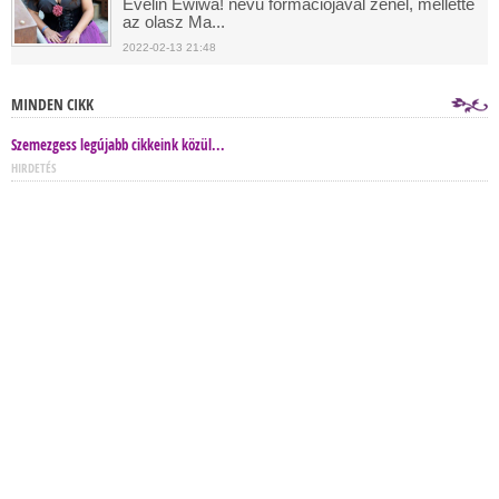
Evelin Ewiwa! nevű formációjával zenél, mellette
az olasz Ma...
2022-02-13 21:48
MINDEN CIKK
Szemezgess legújabb cikkeink közül...
HIRDETÉS