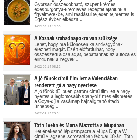
Gyorsan összedobható, szuper krémes
édesburgonya-krémleves receptet ajánlunk a
figyelmetekbe, ami ráadásul teljesen tejmentes is.
Egész évben elkészít...
2022-02-14 12:00
A Kosnak szabadnapokra van szüksége
Lehet, hogy ma különösen kalandvágyónak
érezheti magát. Ezért előfordulhat, hogy
összeszedi a családját, bepattannak az autóba és
elindulnak a hegyek ...
2022-02-14 08:12
A jó főnök című film lett a Valenciában
rendezett gála nagy nyertese
A jó főnök (El buen patrón) című film lett a nagy
nyertes a legfontosabb spanyol filmes elismerés,
a Goya-díj a vasárnap hajnalig tartó átadó
ünnepség...
2022-02-13 23:04
Tóth Evelin és Maria Mazzotta a Müpában
Két énekesnő lép színpadra a Müpa Dupla W
című világzenei sorozatában február 18-án. Tóth