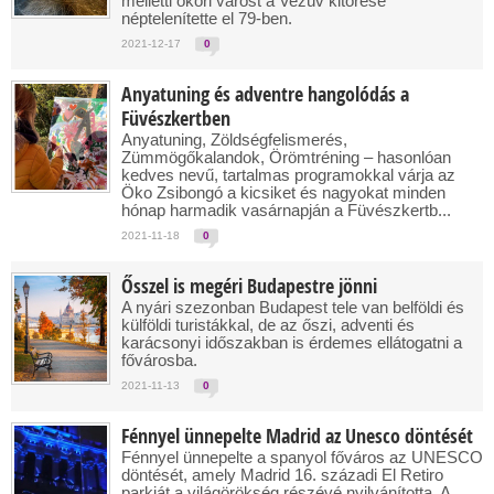
melletti ókori várost a Vezúv kitörése
néptelenítette el 79-ben.
2021-12-17
0
Anyatuning és adventre hangolódás a
Füvészkertben
Anyatuning, Zöldségfelismerés,
Zümmögőkalandok, Örömtréning – hasonlóan
kedves nevű, tartalmas programokkal várja az
Öko Zsibongó a kicsiket és nagyokat minden
hónap harmadik vasárnapján a Füvészkertb...
2021-11-18
0
Ősszel is megéri Budapestre jönni
A nyári szezonban Budapest tele van belföldi és
külföldi turistákkal, de az őszi, adventi és
karácsonyi időszakban is érdemes ellátogatni a
fővárosba.
2021-11-13
0
Fénnyel ünnepelte Madrid az Unesco döntését
Fénnyel ünnepelte a spanyol főváros az UNESCO
döntését, amely Madrid 16. századi El Retiro
parkját a világörökség részévé nyilvánította. A