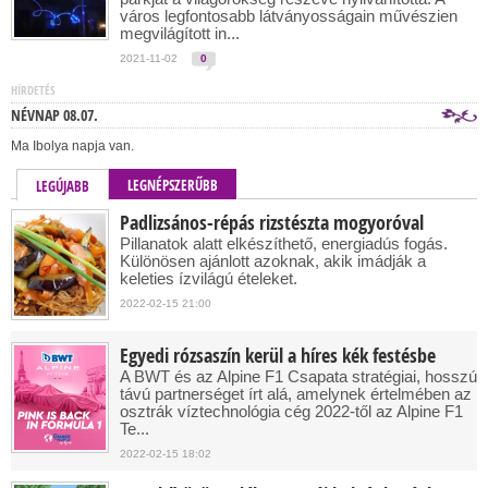
város legfontosabb látványosságain művészien
megvilágított in...
2021-11-02
0
HÍRDETÉS
NÉVNAP 08.07.
Ma Ibolya napja van.
LEGNÉPSZERŰBB
LEGÚJABB
Padlizsános-répás rizstészta mogyoróval
Pillanatok alatt elkészíthető, energiadús fogás.
Különösen ajánlott azoknak, akik imádják a
keleties ízvilágú ételeket.
2022-02-15 21:00
Egyedi rózsaszín kerül a híres kék festésbe
A BWT és az Alpine F1 Csapata stratégiai, hosszú
távú partnerséget írt alá, amelynek értelmében az
osztrák víztechnológia cég 2022-től az Alpine F1
Te...
2022-02-15 18:02