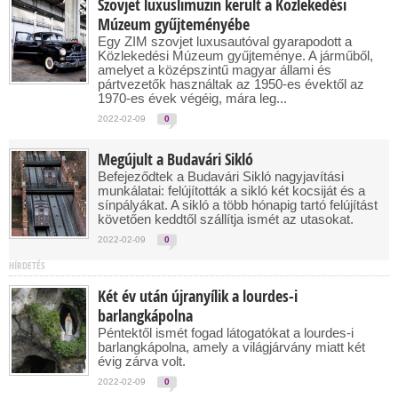
Szovjet luxuslimuzin került a Közlekedési
Múzeum gyűjteményébe
Egy ZIM szovjet luxusautóval gyarapodott a
Közlekedési Múzeum gyűjteménye. A járműből,
amelyet a középszintű magyar állami és
pártvezetők használtak az 1950-es évektől az
1970-es évek végéig, mára leg...
2022-02-09
0
Megújult a Budavári Sikló
Befejeződtek a Budavári Sikló nagyjavítási
munkálatai: felújították a sikló két kocsiját és a
sínpályákat. A sikló a több hónapig tartó felújítást
követően keddtől szállítja ismét az utasokat.
2022-02-09
0
HÍRDETÉS
Két év után újranyílik a lourdes-i
barlangkápolna
Péntektől ismét fogad látogatókat a lourdes-i
barlangkápolna, amely a világjárvány miatt két
évig zárva volt.
2022-02-09
0