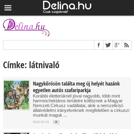
Címke: látnivaló
Nagykőrösön találta meg új helyét hazánk
egyetlen autós szafariparkja
Korábbi életterüknél jóval nagyobb, több mint
harminchektáros területre költöznek a Magyar
Nemzeti Cirkusz vadállatai, akik a nemzetközi
állatvédelmi irányelveknek megfelelően a cirkuszi
munkát maguk ...
2022-02-15
0