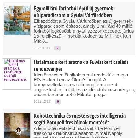
Egymilliárd forintból épül új gyermek-
víziparadicsom a Gyulai Várfürdőben
Elkezdődött a Gyulai Várfürdőben az új gyermek-
víziparadicsom építése, amely 1 milliárd 49 millió
forintból legkésőbb a nyári szezonkezdetre, június
15-re elkészül - mondta kedden az MTI-nek Kun
Mikló...
2022-01-11
0
Hatalmas sikert aratnak a Füvészkert családi
rendezvényei
Idén összesen öt alkalommal rendezték meg a
Füvészkertben az Öko Zsibongót. A
környezettudatos családi programsorozat
augusztusban indult, és az idei utolsó eseményen,
december 5-én a Bio Mikulás prog...
2021-12-17
0
Robottechnika és mesterséges intelligencia
segíti Pompeii freskóinak mentését
A legmodernebb technikát vetik be Pompeii
freskóinak rekonstruálásához. A mai Nápoly