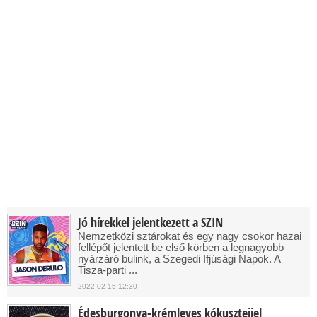
Jó hírekkel jelentkezett a SZIN
Nemzetközi sztárokat és egy nagy csokor hazai
fellépőt jelentett be első körben a legnagyobb
nyárzáró bulink, a Szegedi Ifjúsági Napok. A
Tisza-parti ...
2022-02-15 12:30
Édesburgonya-krémleves kókusztejjel