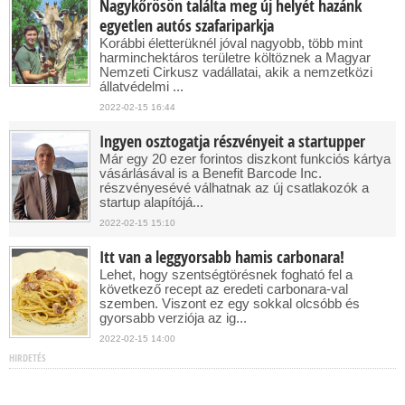
Nagykőrösön találta meg új helyét hazánk
egyetlen autós szafariparkja
Korábbi életterüknél jóval nagyobb, több mint
harminchektáros területre költöznek a Magyar
Nemzeti Cirkusz vadállatai, akik a nemzetközi
állatvédelmi ...
2022-02-15 16:44
Ingyen osztogatja részvényeit a startupper
Már egy 20 ezer forintos diszkont funkciós kártya
vásárlásával is a Benefit Barcode Inc.
részvényesévé válhatnak az új csatlakozók a
startup alapítójá...
2022-02-15 15:10
Itt van a leggyorsabb hamis carbonara!
Lehet, hogy szentségtörésnek fogható fel a
következő recept az eredeti carbonara-val
szemben. Viszont ez egy sokkal olcsóbb és
gyorsabb verziója az ig...
2022-02-15 14:00
HIRDETÉS