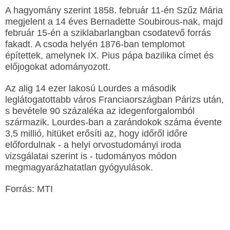
A hagyomány szerint 1858. február 11-én Szűz Mária
megjelent a 14 éves Bernadette Soubirous-nak, majd
február 15-én a sziklabarlangban csodatevő forrás
fakadt. A csoda helyén 1876-ban templomot
építettek, amelynek IX. Pius pápa bazilika címet és
előjogokat adományozott.
Az alig 14 ezer lakosú Lourdes a második
leglátogatottabb város Franciaországban Párizs után,
s bevétele 90 százaléka az idegenforgalomból
származik. Lourdes-ban a zarándokok száma évente
3,5 millió, hitüket erősíti az, hogy időről időre
előfordulnak - a helyi orvostudományi iroda
vizsgálatai szerint is - tudományos módon
megmagyarázhatatlan gyógyulások.
Forrás: MTI