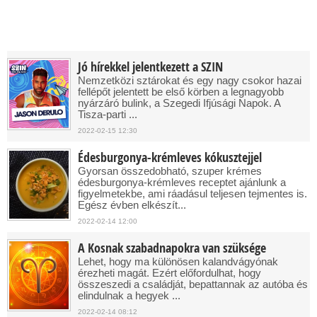
Jó hírekkel jelentkezett a SZIN
Nemzetközi sztárokat és egy nagy csokor hazai
fellépőt jelentett be első körben a legnagyobb
nyárzáró bulink, a Szegedi Ifjúsági Napok. A
Tisza-parti ...
2022-02-15 12:30
Édesburgonya-krémleves kókusztejjel
Gyorsan összedobható, szuper krémes
édesburgonya-krémleves receptet ajánlunk a
figyelmetekbe, ami ráadásul teljesen tejmentes is.
Egész évben elkészít...
2022-02-14 12:00
A Kosnak szabadnapokra van szüksége
Lehet, hogy ma különösen kalandvágyónak
érezheti magát. Ezért előfordulhat, hogy
összeszedi a családját, bepattannak az autóba és
elindulnak a hegyek ...
2022-02-14 08:12