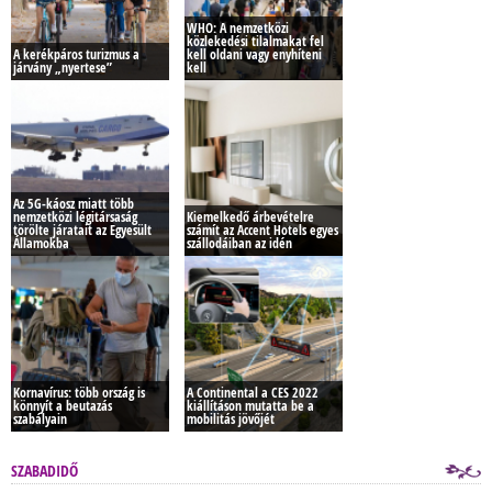
WHO: A nemzetközi
közlekedési tilalmakat fel
A kerékpáros turizmus a
kell oldani vagy enyhíteni
járvány „nyertese”
kell
Az 5G-káosz miatt több
nemzetközi légitársaság
Kiemelkedő árbevételre
törölte járatait az Egyesült
számít az Accent Hotels egyes
Államokba
szállodáiban az idén
Kornavírus: több ország is
A Continental a CES 2022
könnyít a beutazás
kiállításon mutatta be a
szabályain
mobilitás jövőjét
SZABADIDŐ