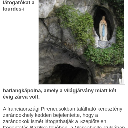
látogatókat a
lourdes-i
barlangkápolna, amely a világjárvány miatt két
évig zárva volt.
A franciaországi Pireneusokban található keresztény
zarándokhely kedden bejelentette, hogy a
zarándokok ismét látogathatják a Szeplőtelen
Fogantatás Bazilika tövében, a Massabielle-sziklában