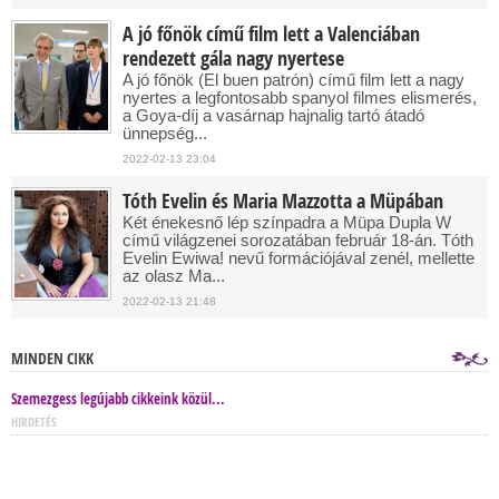
A jó főnök című film lett a Valenciában
rendezett gála nagy nyertese
A jó főnök (El buen patrón) című film lett a nagy
nyertes a legfontosabb spanyol filmes elismerés,
a Goya-díj a vasárnap hajnalig tartó átadó
ünnepség...
2022-02-13 23:04
Tóth Evelin és Maria Mazzotta a Müpában
Két énekesnő lép színpadra a Müpa Dupla W
című világzenei sorozatában február 18-án. Tóth
Evelin Ewiwa! nevű formációjával zenél, mellette
az olasz Ma...
2022-02-13 21:48
MINDEN CIKK
Szemezgess legújabb cikkeink közül...
HIRDETÉS