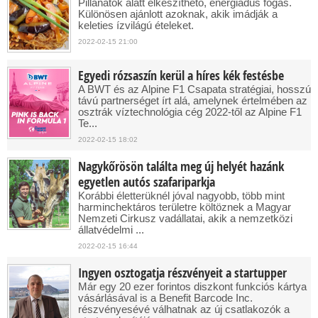
Pillanatok alatt elkészíthető, energiadús fogás.
Különösen ajánlott azoknak, akik imádják a
keleties ízvilágú ételeket.
2022-02-15 21:00
Egyedi rózsaszín kerül a híres kék festésbe
A BWT és az Alpine F1 Csapata stratégiai, hosszú
távú partnerséget írt alá, amelynek értelmében az
osztrák víztechnológia cég 2022-től az Alpine F1
Te...
2022-02-15 18:02
Nagykőrösön találta meg új helyét hazánk
egyetlen autós szafariparkja
Korábbi életterüknél jóval nagyobb, több mint
harminchektáros területre költöznek a Magyar
Nemzeti Cirkusz vadállatai, akik a nemzetközi
állatvédelmi ...
2022-02-15 16:44
Ingyen osztogatja részvényeit a startupper
Már egy 20 ezer forintos diszkont funkciós kártya
vásárlásával is a Benefit Barcode Inc.
részvényesévé válhatnak az új csatlakozók a