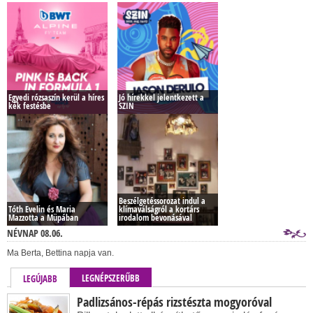
Egyedi rózsaszín kerül a híres
Jó hírekkel jelentkezett a
kék festésbe
SZIN
Beszélgetéssorozat indul a
Tóth Evelin és Maria
klímaválságról a kortárs
Mazzotta a Müpában
irodalom bevonásával
NÉVNAP 08.06.
Ma Berta, Bettina napja van.
LEGNÉPSZERŰBB
LEGÚJABB
Padlizsános-répás rizstészta mogyoróval