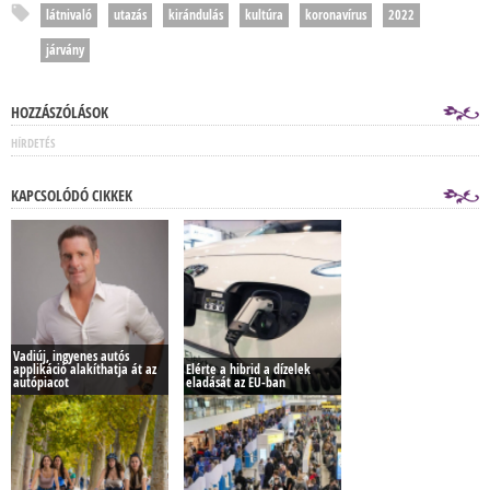
látnivaló
utazás
kirándulás
kultúra
koronavírus
2022
járvány
HOZZÁSZÓLÁSOK
HÍRDETÉS
KAPCSOLÓDÓ CIKKEK
Vadiúj, ingyenes autós
applikáció alakíthatja át az
Elérte a hibrid a dízelek
autópiacot
eladását az EU-ban