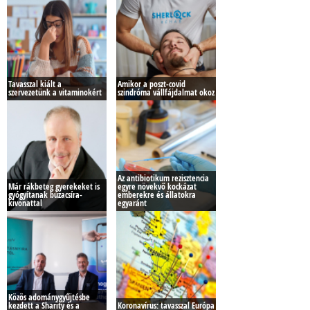
Tavasszal kiált a
Amikor a poszt-covid
szervezetünk a vitaminokért
szindróma vállfájdalmat okoz
Az antibiotikum rezisztencia
Már rákbeteg gyerekeket is
egyre növekvő kockázat
gyógyítanak búzacsíra-
emberekre és állatokra
kivonattal
egyaránt
Közös adománygyűjtésbe
kezdett a Sharity és a
Koronavírus: tavasszal Európa