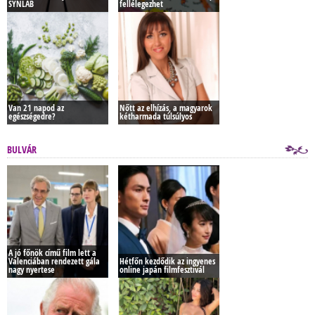
SYNLAB
fellélegezhet
Van 21 napod az
Nőtt az elhízás, a magyarok
egészségedre?
kétharmada túlsúlyos
BULVÁR
A jó főnök című film lett a
Valenciában rendezett gála
Hétfőn kezdődik az ingyenes
nagy nyertese
online japán filmfesztivál