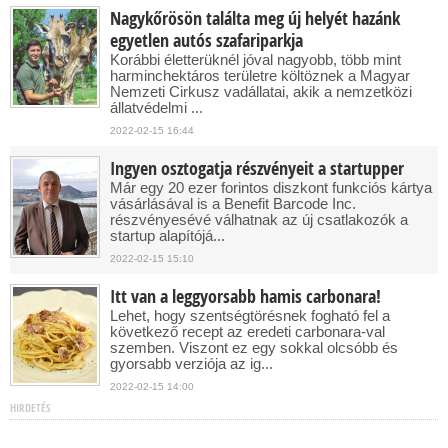
Nagykőrösön találta meg új helyét hazánk
egyetlen autós szafariparkja
Korábbi életterüknél jóval nagyobb, több mint
harminchektáros területre költöznek a Magyar
Nemzeti Cirkusz vadállatai, akik a nemzetközi
állatvédelmi ...
2022-02-15 16:44
Ingyen osztogatja részvényeit a startupper
Már egy 20 ezer forintos diszkont funkciós kártya
vásárlásával is a Benefit Barcode Inc.
részvényesévé válhatnak az új csatlakozók a
startup alapítójá...
2022-02-15 15:10
Itt van a leggyorsabb hamis carbonara!
Lehet, hogy szentségtörésnek fogható fel a
következő recept az eredeti carbonara-val
szemben. Viszont ez egy sokkal olcsóbb és
gyorsabb verziója az ig...
2022-02-15 14:00
HIRDETÉS