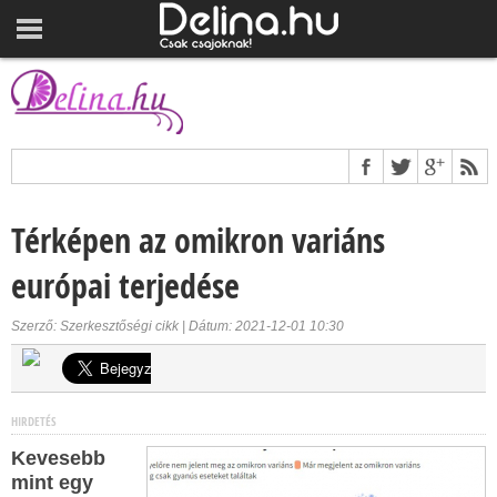
Térképen az omikron variáns
európai terjedése
Szerző: Szerkesztőségi cikk | Dátum: 2021-12-01 10:30
HIRDETÉS
Kevesebb
mint egy