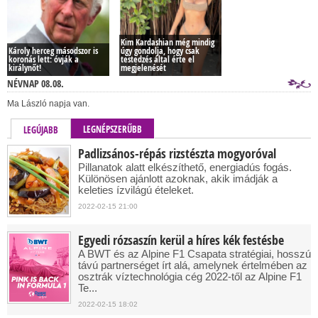
Kim Kardashian még mindig
Károly herceg másodszor is
úgy gondolja, hogy csak
koronás lett: óvják a
testedzés által érte el
királynőt!
megjelenését
NÉVNAP 08.08.
Ma László napja van.
LEGNÉPSZERŰBB
LEGÚJABB
Padlizsános-répás rizstészta mogyoróval
Pillanatok alatt elkészíthető, energiadús fogás.
Különösen ajánlott azoknak, akik imádják a
keleties ízvilágú ételeket.
2022-02-15 21:00
Egyedi rózsaszín kerül a híres kék festésbe
A BWT és az Alpine F1 Csapata stratégiai, hosszú
távú partnerséget írt alá, amelynek értelmében az
osztrák víztechnológia cég 2022-től az Alpine F1
Te...
2022-02-15 18:02