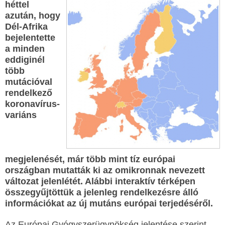
héttel
azután, hogy
Dél-Afrika
bejelentette
a minden
eddiginél
több
mutációval
rendelkező
koronavírus-
variáns
megjelenését, már több mint tíz európai
országban mutatták ki az omikronnak nevezett
változat jelenlétét. Alábbi interaktív térképen
összegyűjtöttük a jelenleg rendelkezésre álló
információkat az új mutáns európai terjedéséről.
Az Európai Gyógyszerügynökség jelentése szerint