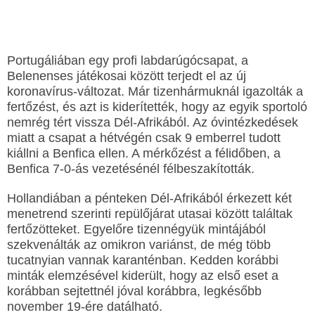
Portugáliában egy profi labdarúgócsapat, a
Belenenses játékosai között terjedt el az új
koronavírus-változat. Már tizenhármuknál igazolták a
fertőzést, és azt is kiderítették, hogy az egyik sportoló
nemrég tért vissza Dél-Afrikából. Az óvintézkedések
miatt a csapat a hétvégén csak 9 emberrel tudott
kiállni a Benfica ellen. A mérkőzést a félidőben, a
Benfica 7-0-ás vezetésénél félbeszakították.
Hollandiában a pénteken Dél-Afrikából érkezett két
menetrend szerinti repülőjárat utasai között találtak
fertőzötteket. Egyelőre tizennégyük mintájából
szekvenálták az omikron variánst, de még több
tucatnyian vannak karanténban. Kedden korábbi
minták elemzésével kiderült, hogy az első eset a
korábban sejtettnél jóval korábbra, legkésőbb
november 19-ére datálható.