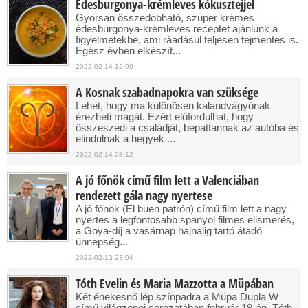
Édesburgonya-krémleves kókusztejjel
Gyorsan összedobható, szuper krémes
édesburgonya-krémleves receptet ajánlunk a
figyelmetekbe, ami ráadásul teljesen tejmentes is.
Egész évben elkészít...
2022-02-14 12:00
A Kosnak szabadnapokra van szüksége
Lehet, hogy ma különösen kalandvágyónak
érezheti magát. Ezért előfordulhat, hogy
összeszedi a családját, bepattannak az autóba és
elindulnak a hegyek ...
2022-02-14 08:12
A jó főnök című film lett a Valenciában
rendezett gála nagy nyertese
A jó főnök (El buen patrón) című film lett a nagy
nyertes a legfontosabb spanyol filmes elismerés,
a Goya-díj a vasárnap hajnalig tartó átadó
ünnepség...
2022-02-13 23:04
Tóth Evelin és Maria Mazzotta a Müpában
Két énekesnő lép színpadra a Müpa Dupla W
című világzenei sorozatában február 18-án. Tóth