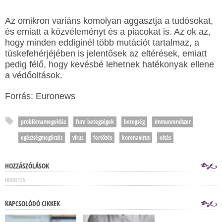
Az omikron variáns komolyan aggasztja a tudósokat,
és emiatt a közvéleményt és a piacokat is. Az ok az,
hogy minden eddiginél több mutációt tartalmaz, a
tüskefehérjéjében is jelentősek az eltérések, emiatt
pedig félő, hogy kevésbé lehetnek hatékonyak ellene
a védőoltások.
Forrás: Euronews
problémamegoldás
fura betegségek
betegség
immunrendszer
egészségmegőrzés
vírus
fertőzés
koronavírus
oltás
HOZZÁSZÓLÁSOK
HÍRDETÉS
KAPCSOLÓDÓ CIKKEK