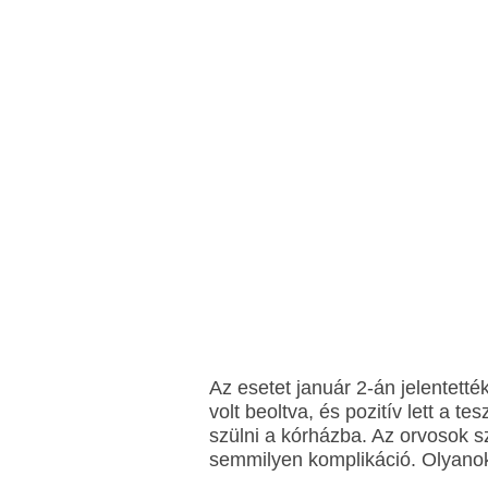
Az esetet január 2-án jelentetté
volt beoltva, és pozitív lett a t
szülni a kórházba. Az orvosok sz
semmilyen komplikáció. Olyanok 