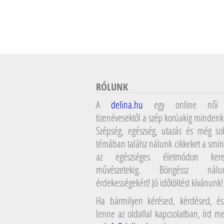
RÓLUNK
A
delina.hu
egy online női 
tizenévesektől a szép korúakig mindenk
Szépség, egészség, utazás és még so
témában találsz nálunk cikkeket a smin
az egészséges életmódon kere
művészetekig. Böngéssz ná
érdekességekért! Jó időtöltést kívánunk!
Ha bármilyen kérésed, kérdésed, ész
lenne az oldallal kapcsolatban, írd 