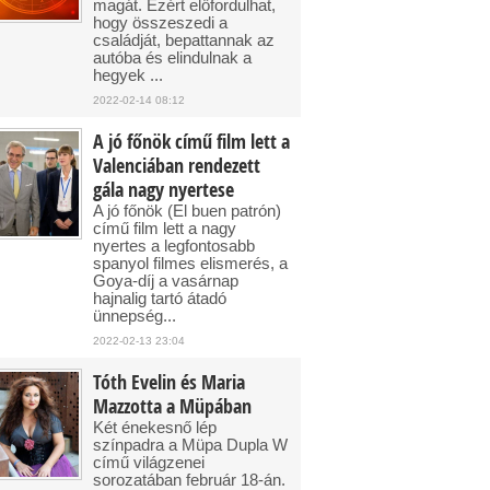
magát. Ezért előfordulhat,
hogy összeszedi a
családját, bepattannak az
autóba és elindulnak a
hegyek ...
2022-02-14 08:12
A jó főnök című film lett a
Valenciában rendezett
gála nagy nyertese
A jó főnök (El buen patrón)
című film lett a nagy
nyertes a legfontosabb
spanyol filmes elismerés, a
Goya-díj a vasárnap
hajnalig tartó átadó
ünnepség...
2022-02-13 23:04
Tóth Evelin és Maria
Mazzotta a Müpában
Két énekesnő lép
színpadra a Müpa Dupla W
című világzenei
sorozatában február 18-án.