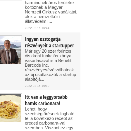
harminchektáros területre
költöznek a Magyar
Nemzeti Cirkusz vadállatai,
akik a nemzetközi
állatvédelmi ...
2022-02-15 16:44
Ingyen osztogatja
részvényeit a startupper
Már egy 20 ezer forintos
diszkont funkciós kártya
vásárlásával is a Benefit
Barcode Inc.
részvényesévé válhatnak
az új csatlakozók a startup
alapítójá...
2022-02-15 15:10
Itt van a leggyorsabb
hamis carbonara!
Lehet, hogy
szentségtörésnek fogható
fel a következő recept az
eredeti carbonara-val
szemben. Viszont ez egy