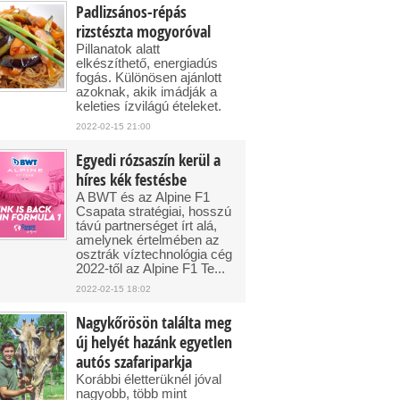
Padlizsános-répás
rizstészta mogyoróval
Pillanatok alatt
elkészíthető, energiadús
fogás. Különösen ajánlott
azoknak, akik imádják a
keleties ízvilágú ételeket.
2022-02-15 21:00
Egyedi rózsaszín kerül a
híres kék festésbe
A BWT és az Alpine F1
Csapata stratégiai, hosszú
távú partnerséget írt alá,
amelynek értelmében az
osztrák víztechnológia cég
2022-től az Alpine F1 Te...
2022-02-15 18:02
Nagykőrösön találta meg
új helyét hazánk egyetlen
autós szafariparkja
Korábbi életterüknél jóval
nagyobb, több mint