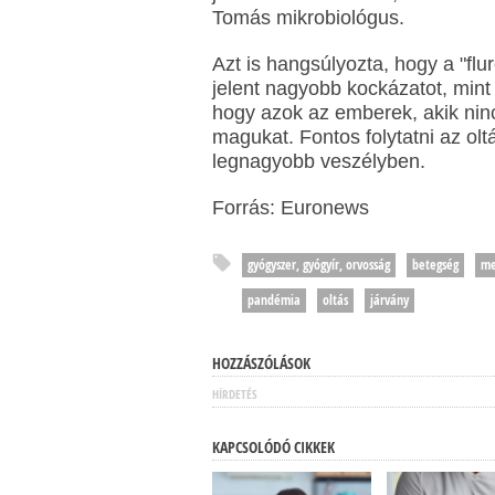
Tomás mikrobiológus.
Azt is hangsúlyozta, hogy a "fl
jelent nagyobb kockázatot, min
hogy azok az emberek, akik ninc
magukat. Fontos folytatni az olt
legnagyobb veszélyben.
Forrás: Euronews
gyógyszer, gyógyír, orvosság
betegség
me
pandémia
oltás
járvány
HOZZÁSZÓLÁSOK
HÍRDETÉS
KAPCSOLÓDÓ CIKKEK