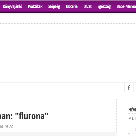
Könyvajánló
Praktikák
Szépség
Ezotéria
Divat
Egészség
Baba-Mama
NÉVN
ban: "flurona"
Ma I
06 15:20