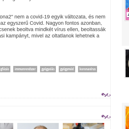
urona2" nem a covid-19 egyik változata, és nem
t az egyszerű Covid. Nagyon fontos azonban,
senek beoltva mindkét vírus ellen, beoltassák
ási kampányt, mivel az oltatlanok lehetnek a
gfázás
immunrendszer
gyógyulás
gyógymód
koronavírus