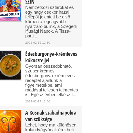
SZIN
Nemzetközi sztárokat és
egy nagy csokor hazai
fellépőt jelentett be első
körben a legnagyobb
nyárzáró bulink, a Szegedi
Ifjúsági Napok. A Tisza-
parti ...
2022-02-15 12:30
Édesburgonya-krémleves
kókusztejjel
Gyorsan összedobható,
szuper krémes
édesburgonya-krémleves
receptet ajánlunk a
figyelmetekbe, ami
ráadásul teljesen tejmentes
is. Egész évben elkészít...
2022-02-14 12:00
A Kosnak szabadnapokra
van szüksége
Lehet, hogy ma különösen
kalandvágyónak érezheti