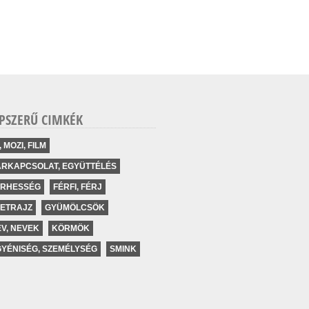
PSZERŰ CIMKÉK
, MOZI, FILM
ÁRKAPCSOLAT, EGYÜTTÉLÉS
ERHESSÉG
FÉRFI, FÉRJ
LETRAJZ
GYÜMÖLCSÖK
V, NEVEK
KÖRMÖK
YÉNISÉG, SZEMÉLYSÉG
SMINK