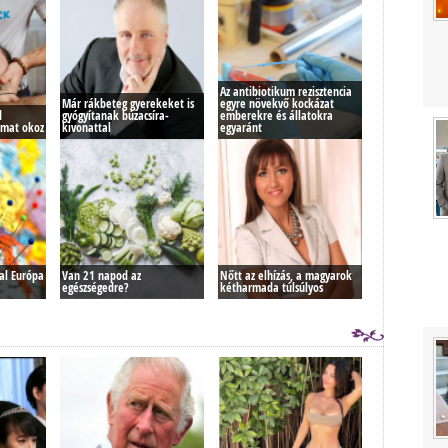
Az antibiotikum rezisztencia
Már rákbeteg gyerekeket is
egyre növekvő kockázat
d
gyógyítanak búzacsíra-
emberekre és állatokra
lmat okoz
kivonattal
egyaránt
zal Európa
Van 21 napod az
Nőtt az elhízás, a magyarok
egészségedre?
kétharmada túlsúlyos