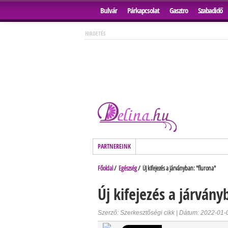
Bulvár
Párkapcsolat
Gasztro
Szabadidő
HIRDETÉS
PARTNEREINK
Főoldal
/
Egészség
/ Új kifejezés a járványban: "flurona"
Új kifejezés a járvány
Szerző: Szerkesztőségi cikk | Dátum: 2022-01-