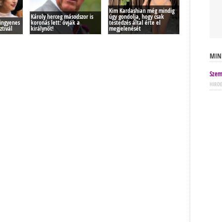
Kim Kardashian még mindig
Károly herceg másodszor is
úgy gondolja, hogy csak
ingyenes
koronás lett: óvják a
testedzés által érte el
ztivál
királynőt!
megjelenését
MIN
Szem
HIRD