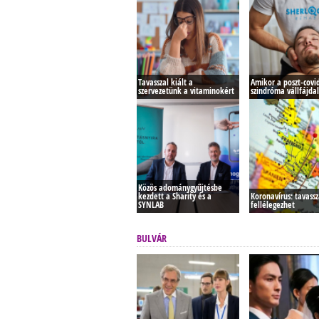
Tavasszal kiált a
Amikor a poszt-covi
szervezetünk a vitaminokért
szindróma vállfájda
Közös adománygyűjtésbe
kezdett a Sharity és a
Koronavírus: tavass
SYNLAB
fellélegezhet
BULVÁR