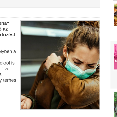
rona"
ó az
rtőzést
elyben a
ekről is
" volt
s
y terhes