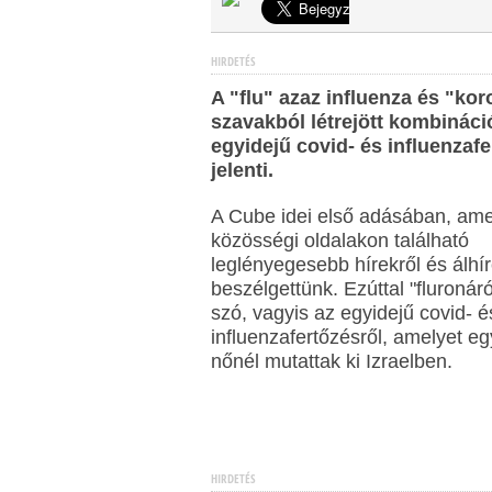
HIRDETÉS
A "flu" azaz influenza és "ko
szavakból létrejött kombináci
egyidejű covid- és influenzafe
jelenti.
A Cube idei első adásában, am
közösségi oldalakon található
leglényegesebb hírekről és álhír
beszélgettünk. Ezúttal "fluronáról
szó, vagyis az egyidejű covid- é
influenzafertőzésről, amelyet eg
nőnél mutattak ki Izraelben.
HIRDETÉS