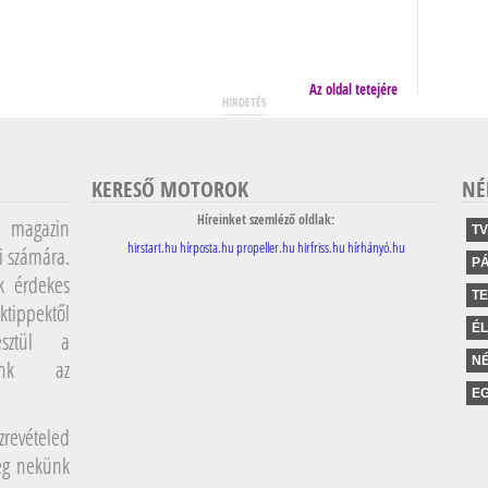
Az oldal tetejére
HIRDETÉS
KERESŐ MOTOROK
NÉ
Híreinket szemléző oldlak:
magazin
TV
hirstart.hu
hírposta.hu
propeller.hu
hirfriss.hu
hírhányó.hu
i számára.
P
k érdekes
T
ktippektől
É
sztül a
NÉ
lunk az
EG
revételed
meg nekünk