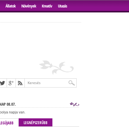
Állatok
Növények
Kreatív
Utazás
AP 08.07.
bolya napja van.
LEGNÉPSZERŰBB
LEGÚJABB