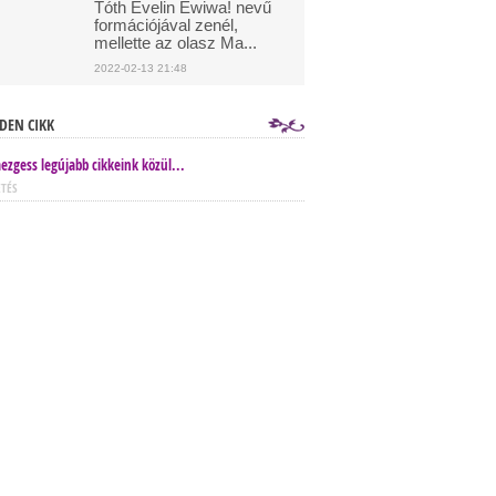
Tóth Evelin Ewiwa! nevű
formációjával zenél,
mellette az olasz Ma...
2022-02-13 21:48
DEN CIKK
ezgess legújabb cikkeink közül...
ETÉS