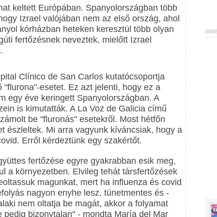
lmat keltett Európában. Spanyolországban több
hogy Izrael valójában nem az első ország, ahol
panyol kórházban heteken keresztül több olyan
HIRD
gúti fertőzésnek neveztek, mielőtt Izrael
.
pital Clínico de San Carlos kutatócsoportja
 "flurona"-esetet. Ez azt jelenti, hogy ez a
m egy éve keringett Spanyolországban. A
ein is kimutatták. A La Voz de Galicia című
ámolt be "fluronás" esetekről. Most hétfőn
t észleltek. Mi arra vagyunk kíváncsiak, hogy a
ovid. Erről kérdeztünk egy szakértőt.
gyüttes fertőzése egyre gyakrabban esik meg,
l a környezetben. Elvileg tehát társfertőzések
eoltassuk magunkat, mert ha influenza és covid
lefolyás nagyon enyhe lesz, tünetmentes és -
alaki nem oltatja be magát, akkor a folyamat
e pedig bizonytalan" - mondta María del Mar