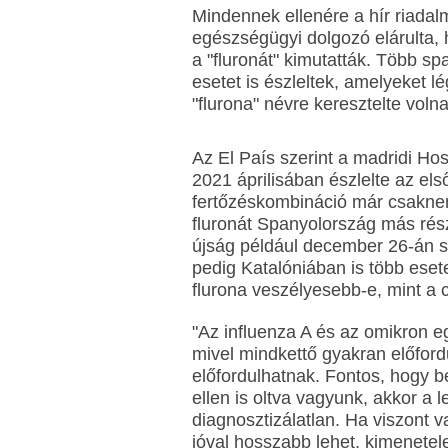
Mindennek ellenére a hír riada
egészségügyi dolgozó elárulta, 
a "fluronát" kimutatták. Több s
esetet is észleltek, amelyeket lé
"flurona" névre keresztelte volna
Az El País szerint a madridi Hos
2021 áprilisában észlelte az első
fertőzéskombináció már csakne
fluronát Spanyolország más rész
újság például december 26-án sz
pedig Katalóniában is több esete
flurona veszélyesebb-e, mint a c
"Az influenza A és az omikron e
mivel mindkettő gyakran előfordu
előfordulhatnak. Fontos, hogy b
ellen is oltva vagyunk, akkor a 
diagnosztizálatlan. Ha viszont v
jóval hosszabb lehet, kimenetel