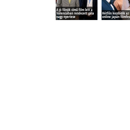
A jó főnök című film lett a
Valenciában rendezett gála
Hétfőn kezdődik az 
nagy nyertese
online japán filmfes