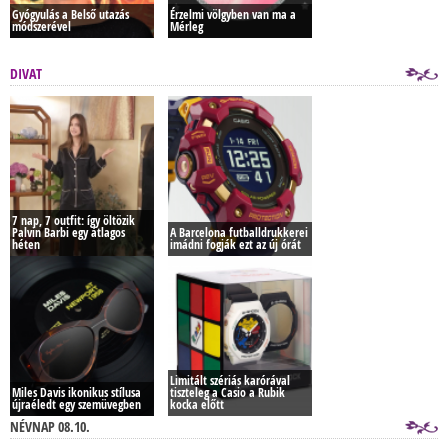
Gyógyulás a Belső utazás
Érzelmi völgyben van ma a
módszerével
Mérleg
DIVAT
7 nap, 7 outfit: így öltözik
Palvin Barbi egy átlagos
A Barcelona futballdrukkerei
héten
imádni fogják ezt az új órát
Limitált szériás karórával
Miles Davis ikonikus stílusa
tiszteleg a Casio a Rubik
újraéledt egy szemüvegben
kocka előtt
NÉVNAP 08.10.