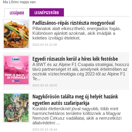
Ma Lőrinc napja van.
LEGNÉPSZERŰBB
LEGÚJABB
Padlizsános-répás rizstészta mogyoróval
Pillanatok alatt elkészíthető, energiadús fogás.
Különösen ajánlott azoknak, akik imádják a
keleties ízvilágú ételeket.
2022-02-15 21:00
Egyedi rózsaszín kerül a híres kék festésbe
A BWT és az Alpine F1 Csapata stratégiai, hosszú
távú partnerséget írt alá, amelynek értelmében az
osztrák víztechnológia cég 2022-től az Alpine F1
Te...
2022-02-15 18:02
Nagykőrösön találta meg új helyét hazánk
egyetlen autós szafariparkja
Korábbi életterüknél jóval nagyobb, több mint
harminchektáros területre költöznek a Magyar
Nemzeti Cirkusz vadállatai, akik a nemzetközi
állatvédelmi ...
2022-02-15 16:44