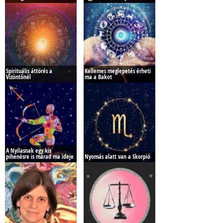
Spirituális áttörés a
Kellemes meglepetés érheti
Vízöntőnél
ma a Bakot
A Nyilasnak egy kis
pihenésre is marad ma ideje
Nyomás alatt van a Skorpió