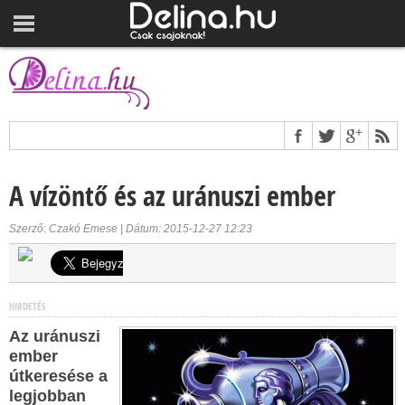
A vízöntő és az uránuszi ember
Szerző: Czakó Emese | Dátum: 2015-12-27 12:23
HIRDETÉS
Az uránuszi
ember
útkeresése a
legjobban