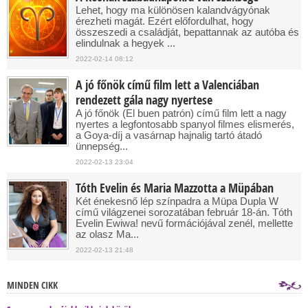
Lehet, hogy ma különösen kalandvágyónak
érezheti magát. Ezért előfordulhat, hogy
összeszedi a családját, bepattannak az autóba és
elindulnak a hegyek ...
2022-02-14 08:12
A jó főnök című film lett a Valenciában
rendezett gála nagy nyertese
A jó főnök (El buen patrón) című film lett a nagy
nyertes a legfontosabb spanyol filmes elismerés,
a Goya-díj a vasárnap hajnalig tartó átadó
ünnepség...
2022-02-13 23:04
Tóth Evelin és Maria Mazzotta a Müpában
Két énekesnő lép színpadra a Müpa Dupla W
című világzenei sorozatában február 18-án. Tóth
Evelin Ewiwa! nevű formációjával zenél, mellette
az olasz Ma...
2022-02-13 21:48
MINDEN CIKK