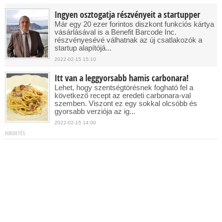
Ingyen osztogatja részvényeit a startupper
Már egy 20 ezer forintos diszkont funkciós kártya
vásárlásával is a Benefit Barcode Inc.
részvényesévé válhatnak az új csatlakozók a
startup alapítójá...
2022-02-15 15:10
Itt van a leggyorsabb hamis carbonara!
Lehet, hogy szentségtörésnek fogható fel a
következő recept az eredeti carbonara-val
szemben. Viszont ez egy sokkal olcsóbb és
gyorsabb verziója az ig...
2022-02-15 14:00
HIRDETÉS