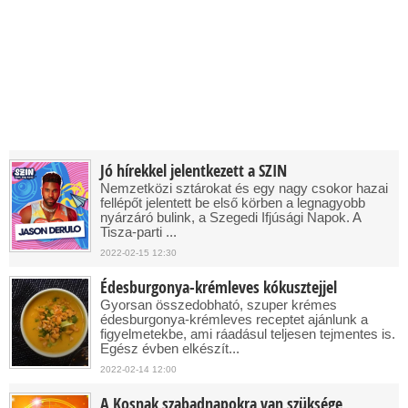
Jó hírekkel jelentkezett a SZIN
Nemzetközi sztárokat és egy nagy csokor hazai
fellépőt jelentett be első körben a legnagyobb
nyárzáró bulink, a Szegedi Ifjúsági Napok. A
Tisza-parti ...
2022-02-15 12:30
Édesburgonya-krémleves kókusztejjel
Gyorsan összedobható, szuper krémes
édesburgonya-krémleves receptet ajánlunk a
figyelmetekbe, ami ráadásul teljesen tejmentes is.
Egész évben elkészít...
2022-02-14 12:00
A Kosnak szabadnapokra van szüksége