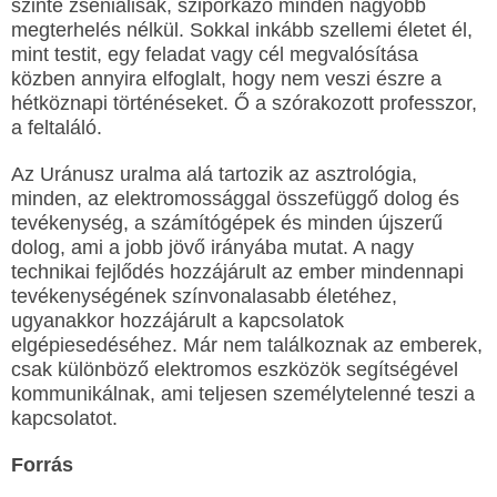
szinte zseniálisak, sziporkázó minden nagyobb
megterhelés nélkül. Sokkal inkább szellemi életet él,
mint testit, egy feladat vagy cél megvalósítása
közben annyira elfoglalt, hogy nem veszi észre a
hétköznapi történéseket. Ő a szórakozott professzor,
a feltaláló.
Az Uránusz uralma alá tartozik az asztrológia,
minden, az elektromossággal összefüggő dolog és
tevékenység, a számítógépek és minden újszerű
dolog, ami a jobb jövő irányába mutat. A nagy
technikai fejlődés hozzájárult az ember mindennapi
tevékenységének színvonalasabb életéhez,
ugyanakkor hozzájárult a kapcsolatok
elgépiesedéséhez. Már nem találkoznak az emberek,
csak különböző elektromos eszközök segítségével
kommunikálnak, ami teljesen személytelenné teszi a
kapcsolatot.
Forrás