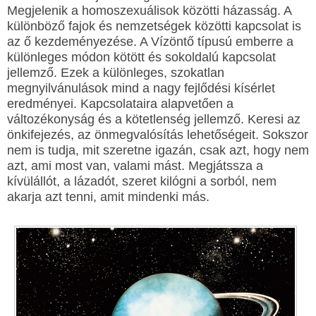
Megjelenik a homoszexuálisok közötti házasság. A
különböző fajok és nemzetségek közötti kapcsolat is
az ő kezdeményezése. A Vízöntő típusú emberre a
különleges módon kötött és sokoldalú kapcsolat
jellemző. Ezek a különleges, szokatlan
megnyilvánulások mind a nagy fejlődési kísérlet
eredményei. Kapcsolataira alapvetően a
változékonyság és a kötetlenség jellemző. Keresi az
önkifejezés, az önmegvalósítás lehetőségeit. Sokszor
nem is tudja, mit szeretne igazán, csak azt, hogy nem
azt, ami most van, valami mást. Megjátssza a
kívülállót, a lázadót, szeret kilógni a sorból, nem
akarja azt tenni, amit mindenki más.