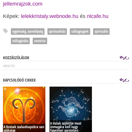
jellemrajzok.com
Képek:
lelekkristaly.webnode.hu
és
nlcafe.hu
egyéniség, személység
spiritualitás
csillagjegyek
spirituális
csillagjóslás
ezotéria
HOZZÁSZÓLÁSOK
HÍRDETÉS
KAPCSOLÓDÓ CIKKEK
A Halak szülöttje most
A Kosnak szabadnapokra van
önmagára kell nagy
szüksége
figyelmet szenteljen