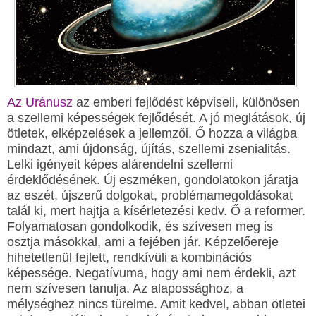
Az Uránusz
az emberi fejlődést képviseli, különösen
a szellemi képességek fejlődését. A jó meglátások, új
ötletek, elképzelések a jellemzői. Ő hozza a világba
mindazt, ami újdonság, újítás, szellemi zsenialitás.
Lelki igényeit képes alárendelni szellemi
érdeklődésének. Új eszméken, gondolatokon járatja
az eszét, újszerű dolgokat, problémamegoldásokat
talál ki, mert hajtja a kísérletezési kedv. Ő a reformer.
Folyamatosan gondolkodik, és szívesen meg is
osztja másokkal, ami a fejében jár. Képzelőereje
hihetetlenül fejlett, rendkívüli a kombinációs
képessége. Negatívuma, hogy ami nem érdekli, azt
nem szívesen tanulja. Az alapossághoz, a
mélységhez nincs türelme. Amit kedvel, abban ötletei