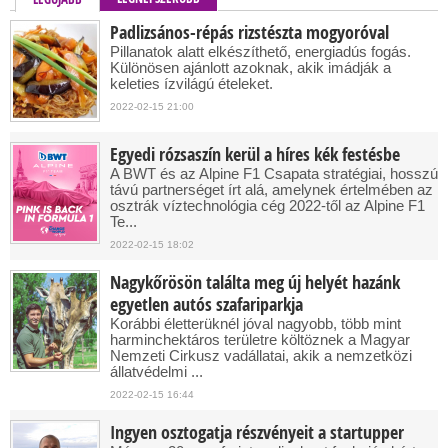
Padlizsános-répás rizstészta mogyoróval
Pillanatok alatt elkészíthető, energiadús fogás.
Különösen ajánlott azoknak, akik imádják a
keleties ízvilágú ételeket.
2022-02-15 21:00
Egyedi rózsaszín kerül a híres kék festésbe
A BWT és az Alpine F1 Csapata stratégiai, hosszú
távú partnerséget írt alá, amelynek értelmében az
osztrák víztechnológia cég 2022-től az Alpine F1
Te...
2022-02-15 18:02
Nagykőrösön találta meg új helyét hazánk
egyetlen autós szafariparkja
Korábbi életterüknél jóval nagyobb, több mint
harminchektáros területre költöznek a Magyar
Nemzeti Cirkusz vadállatai, akik a nemzetközi
állatvédelmi ...
2022-02-15 16:44
Ingyen osztogatja részvényeit a startupper