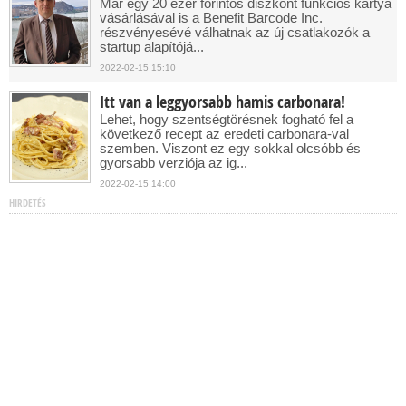
Már egy 20 ezer forintos diszkont funkciós kártya
vásárlásával is a Benefit Barcode Inc.
részvényesévé válhatnak az új csatlakozók a
startup alapítójá...
2022-02-15 15:10
Itt van a leggyorsabb hamis carbonara!
Lehet, hogy szentségtörésnek fogható fel a
következő recept az eredeti carbonara-val
szemben. Viszont ez egy sokkal olcsóbb és
gyorsabb verziója az ig...
2022-02-15 14:00
HIRDETÉS