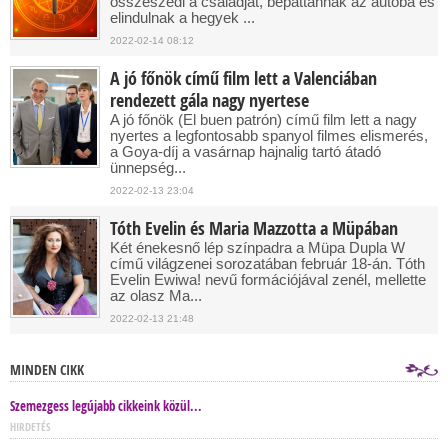
összeszedi a családját, bepattannak az autóba és
elindulnak a hegyek ...
2022-02-14 08:12
A jó főnök című film lett a Valenciában
rendezett gála nagy nyertese
A jó főnök (El buen patrón) című film lett a nagy
nyertes a legfontosabb spanyol filmes elismerés,
a Goya-díj a vasárnap hajnalig tartó átadó
ünnepség...
2022-02-13 23:04
Tóth Evelin és Maria Mazzotta a Müpában
Két énekesnő lép színpadra a Müpa Dupla W
című világzenei sorozatában február 18-án. Tóth
Evelin Ewiwa! nevű formációjával zenél, mellette
az olasz Ma...
2022-02-13 21:48
MINDEN CIKK
Szemezgess legújabb cikkeink közül...
HIRDETÉS