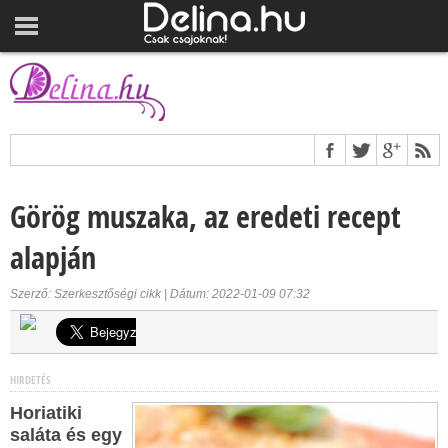
Görög muszaka, az eredeti recept
alapján
Szerző: Szerkesztőségi cikk | Dátum: 2022-01-09 07:32
HIRDETÉS
Horiatiki
saláta és egy