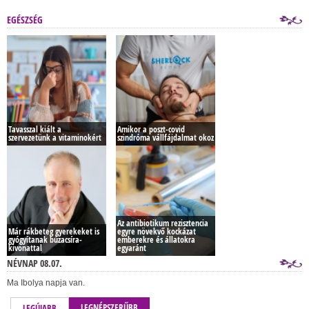
EGÉSZSÉG
Tavasszal kiált a
Amikor a poszt-covid
szervezetünk a vitaminokért
szindróma vállfájdalmat okoz
Az antibiotikum rezisztencia
Már rákbeteg gyerekeket is
egyre növekvő kockázat
gyógyítanak búzacsíra-
emberekre és állatokra
kivonattal
egyaránt
NÉVNAP 08.07.
Ma Ibolya napja van.
LEGNÉPSZERŰBB
LEGÚJABB