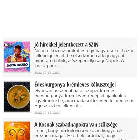
Jó hírekkel jelentkezett a SZIN
Nemzetközi sztárokat és egy nagy csokor hazai
fellépőt jelentett be első körben a legnagyobb
nyárzáró bulink, a Szegedi Ifjúsági Napok. A
Tisza-parti ...
2022-02-15 12:30
Édesburgonya-krémleves kókusztejjel
Gyorsan összedobható, szuper krémes
édesburgonya-krémleves receptet ajánlunk a
figyelmetekbe, ami ráadásul teljesen tejmentes is.
Egész évben elkészít...
2022-02-14 12:00
A Kosnak szabadnapokra van szüksége
Lehet, hogy ma különösen kalandvágyónak
érezheti magát. Ezért előfordulhat, hogy