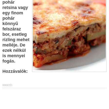
pohár
retsina vagy
egy finom
pohár
könnyű
felszáraz
bor, esetleg
rizling mehet
melléje. De
ezek nélkül
is mennyei
fogás.
Hozzávalók:
HIRDETÉS