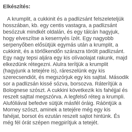
Elkészítés:
A krumplit, a cukkinit és a padlizsánt felszeleteljük
hosszában, kb. egy centis vastagra, a padlizsánt
besózzuk mindkét oldalán, és egy tálcán hagyjuk,
hogy elveszítse a kesernyés ízét. Egy nagyobb
serpenyőben elősütjük egymás után a krumplit, a
cukkinit, és a törlőkendőn szárazra törölt padlizsánt.
Egy nagy tepsi aljára egy kis olívaolajat rakunk, majd
elkezdünk rétegezni. Alulra terítjük a krumplit
(hagyjunk a tetejére is), ráreszelünk egy kis
szerecsendiót, és megszórjuk egy kis sajttal. Második
sor a padlizsán kissé sózva, borsozva. Ráterítjük a
Bolognese szószt. A cukkini következik kis fahéjjal és
reszelt sajttal megszórva. A legfelső réteg a krumpli.
Alufóliával befedve sütjük másfél óráig. Ráöntjük a
Morney szószt, aminek a tetejére még egy kis
fahéjat, borsot és ezután reszelt sajtot hintünk. És
még fél órát szépen megpirítjuk a tetejét.