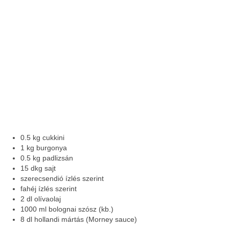
0.5 kg cukkini
1 kg burgonya
0.5 kg padlizsán
15 dkg sajt
szerecsendió ízlés szerint
fahéj ízlés szerint
2 dl olívaolaj
1000 ml bolognai szósz (kb.)
8 dl hollandi mártás (Morney sauce)