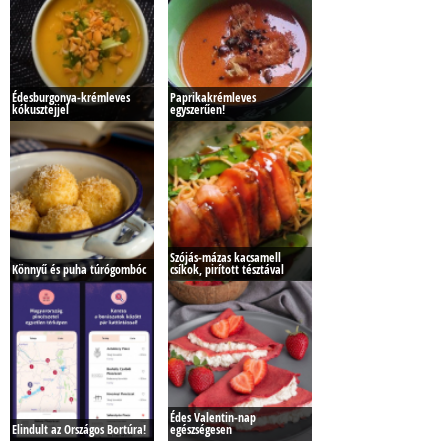
Édesburgonya-krémleves
Paprikakrémleves
kókusztejjel
egyszerűen!
Szójás-mázas kacsamell
Könnyű és puha túrógombóc
csíkok, pirított tésztával
Édes Valentin-nap
Elindult az Országos Bortúra!
egészségesen