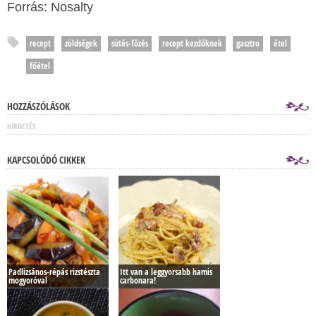
Forrás: Nosalty
recept
zöldségek
sütés-főzés
recept kezdőknek
gasztro
étel
főétel
HOZZÁSZÓLÁSOK
HÍRDETÉS
KAPCSOLÓDÓ CIKKEK
Padlizsános-répás rizstészta
Itt van a leggyorsabb hamis
mogyoróval
carbonara!